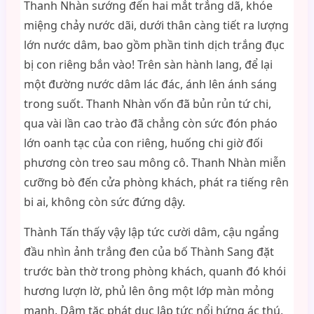
Thanh Nhàn sướng đến hai mắt trắng dã, khóe
miệng chảy nước dãi, dưới thân càng tiết ra lượng
lớn nước dâm, bao gồm phần tinh dịch trắng đục
bị con riêng bắn vào! Trên sàn hành lang, để lại
một đường nước dâm lác đác, ánh lên ánh sáng
trong suốt. Thanh Nhàn vốn đã bủn rủn tứ chi,
qua vài lần cao trào đã chẳng còn sức đón pháo
lớn oanh tạc của con riêng, huống chi giờ đối
phương còn treo sau mông cô. Thanh Nhàn miễn
cưỡng bò đến cửa phòng khách, phát ra tiếng rên
bi ai, không còn sức đứng dậy.
Thành Tấn thấy vậy lập tức cười dâm, cậu ngẩng
đầu nhìn ảnh trắng đen của bố Thành Sang đặt
trước bàn thờ trong phòng khách, quanh đó khói
hương lượn lờ, phủ lên ông một lớp màn mỏng
manh. Dâm tặc phát dục lập tức nổi hứng ác thú,