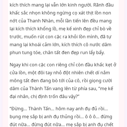
kích thích mang lại vẫn lớn kinh người. Rãnh đầu
khấc sắc nhọn không ngừng cọ xát thịt lồn non
nớt của Thanh Nhàn, mỗi lần tiến lên đều mang
lại kích thích khổng lồ, mẹ kế xinh đẹp chỉ bò về
trước, muốn rút con cặc ra khỏi lồn mình, đã tự
mang lại khoái cảm lớn, kích thích cô nước dâm
phun tung tóe, chân tất đen đẹp run lẩy bẩy.
Ngay khi con cặc con riêng chỉ còn đầu khấc kẹt ở
cửa lồn, một đôi tay nhỏ đột nhiên chết dí nắm
mông tất đen đang bò tới của cô, rồi giọng cười
dâm của Thành Tấn vang lên từ phía sau, “mẹ kế
đại nhân, chị định trốn đâu vậy?”
“Đừng… Thành Tấn… hôm nay anh đụ đủ rồi…
bụng mẹ sắp bị anh đụ thủng rồi… ô ô ô… đừng
đút nữa… đừng đút nữa… mẹ sắp bị anh đụ chết