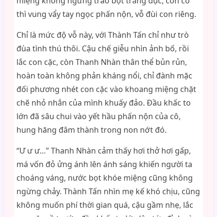
miệng không ngừng trào bọt trắng đục, còn cô
thì vung vẩy tay ngọc phấn nộn, vỗ đùi con riêng.
Chỉ là mức độ vỗ này, với Thành Tấn chỉ như trò
đùa tình thú thôi. Cậu chế giễu nhìn ảnh bố, rồi
lắc con cặc, còn Thanh Nhàn thân thể bủn rủn,
hoàn toàn không phản kháng nổi, chỉ đành mặc
đối phương nhét con cặc vào khoang miệng chặt
chẽ nhỏ nhắn của mình khuấy đảo. Đầu khấc to
lớn đã sâu chui vào yết hầu phấn nộn của cô,
hung hăng đâm thành trong non nớt đó.
“Ư ư ư…” Thanh Nhàn cảm thấy hơi thở hơi gấp,
má vốn đỏ ửng ánh lên ánh sáng khiến người ta
choáng váng, nước bọt khóe miệng cũng không
ngừng chảy. Thành Tấn nhìn mẹ kế khó chịu, cũng
không muốn phí thời gian quá, cậu gầm nhẹ, lắc