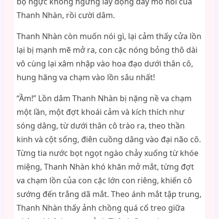
bộ ngực không ngừng lay động đầy mồ hôi của
Thanh Nhàn, rồi cười dâm.
Thanh Nhàn còn muốn nói gì, lại cảm thấy cửa lồn
lại bị mạnh mẽ mở ra, con cặc nóng bỏng thô dài
vô cùng lại xâm nhập vào hoa đạo dưới thân cô,
hung hăng va chạm vào lồn sâu nhất!
“Ầm!” Lồn dâm Thanh Nhàn bị nặng nề va chạm
một lần, một đợt khoái cảm và kích thích như
sóng dâng, từ dưới thân cô trào ra, theo thần
kinh và cột sống, điên cuồng dâng vào đại não cô.
Từng tia nước bọt ngọt ngào chảy xuống từ khóe
miệng, Thanh Nhàn khó khăn mở mắt, từng đợt
va chạm lồn của con cặc lớn con riêng, khiến cô
sướng đến trắng dã mắt. Theo ánh mắt tập trung,
Thanh Nhàn thấy ảnh chồng quá cố treo giữa