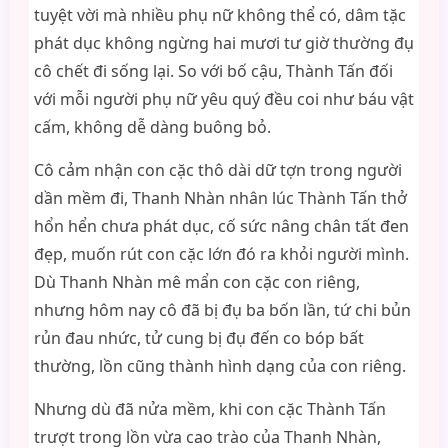
tuyệt vời mà nhiều phụ nữ không thể có, dâm tặc
phát dục không ngừng hai mươi tư giờ thường đụ
cô chết đi sống lại. So với bố cậu, Thành Tấn đối
với mỗi người phụ nữ yêu quý đều coi như báu vật
cấm, không dễ dàng buông bỏ.
Cô cảm nhận con cặc thô dài dữ tợn trong người
dần mềm đi, Thanh Nhàn nhân lúc Thành Tấn thở
hổn hển chưa phát dục, cố sức nâng chân tất đen
đẹp, muốn rút con cặc lớn đó ra khỏi người mình.
Dù Thanh Nhàn mê mẩn con cặc con riêng,
nhưng hôm nay cô đã bị đụ ba bốn lần, tứ chi bủn
rủn đau nhức, tử cung bị đụ đến co bóp bất
thường, lồn cũng thành hình dạng của con riêng.
Nhưng dù đã nửa mềm, khi con cặc Thành Tấn
trượt trong lồn vừa cao trào của Thanh Nhàn,