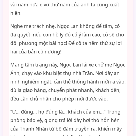
vài năm nữa e vợ thứ năm của anh ta cũng xuất
hiện.
Nghe mẹ trách nhẹ, Ngọc Lan không để tâm, cô
đã quyết, nếu con hồ ly đó cố ý làm cao, cô sẽ cho
đối phương một bài học! Để cô ta nếm thử sự lợi
hại của bản cô nương!
Mang tâm trạng này, Ngọc Lan lái xe chở mẹ Ngọc
Ánh, chạy vào khu biệt thự nhà Trần. Nơi đây an
ninh nghiêm ngặt, cần thẻ thông hành mới ra vào,
dù là giao hàng, chuyển phát nhanh, khách đến,
đều cần chủ nhân cho phép mới được vào.
“Ừ… đúng… họ đúng là… khách của em…” Trong
phòng bảo vệ, giọng trả lời đầy hơi thở hổn hển
của Thanh Nhàn từ bộ đàm truyền ra, khiến mấy