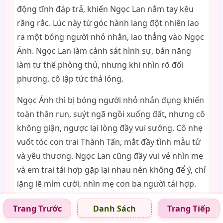
động tĩnh đáp trả, khiến Ngọc Lan nắm tay kêu
răng rắc. Lúc này từ góc hành lang đột nhiên lao
ra một bóng người nhỏ nhắn, lao thẳng vào Ngọc
Ánh. Ngọc Lan làm cảnh sát hình sự, bản năng
làm tư thế phòng thủ, nhưng khi nhìn rõ đối
phương, cô lập tức thả lỏng.
Ngọc Ánh thì bị bóng người nhỏ nhắn đụng khiến
toàn thân run, suýt ngã ngồi xuống đất, nhưng cô
không giận, ngược lại lòng đầy vui sướng. Cô nhẹ
vuốt tóc con trai Thành Tấn, mắt đầy tình mẫu tử
và yêu thương. Ngọc Lan cũng đầy vui vẻ nhìn mẹ
và em trai tái hợp gặp lại nhau nên không để ý, chỉ
lặng lẽ mỉm cười, nhìn mẹ con ba người tái hợp.
Thành Tấn vùi đầu vào giữa bộ ngực khổng lồ
Trang Trước
Trang Tiếp
Danh Sách
trơn mịn trước ngực mẹ Ngọc Ánh, dù cách lớp