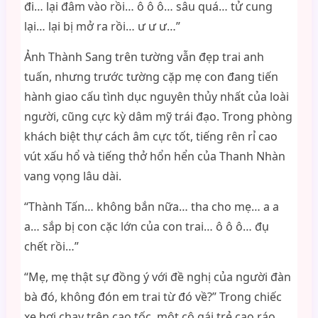
đi… lại đâm vào rồi… ô ô ô… sâu quá… tử cung
lại… lại bị mở ra rồi… ư ư ư…”
Ảnh Thành Sang trên tường vẫn đẹp trai anh
tuấn, nhưng trước tường cặp mẹ con đang tiến
hành giao cấu tình dục nguyên thủy nhất của loài
người, cũng cực kỳ dâm mỹ trái đạo. Trong phòng
khách biệt thự cách âm cực tốt, tiếng rên rỉ cao
vút xấu hổ và tiếng thở hổn hển của Thanh Nhàn
vang vọng lâu dài.
“Thành Tấn… không bắn nữa… tha cho mẹ… a a
a… sắp bị con cặc lớn của con trai… ô ô ô… đụ
chết rồi…”
“Mẹ, mẹ thật sự đồng ý với đề nghị của người đàn
bà đó, không đón em trai từ đó về?” Trong chiếc
xe hơi chạy trên cao tốc, một cô gái trẻ cao ráo,