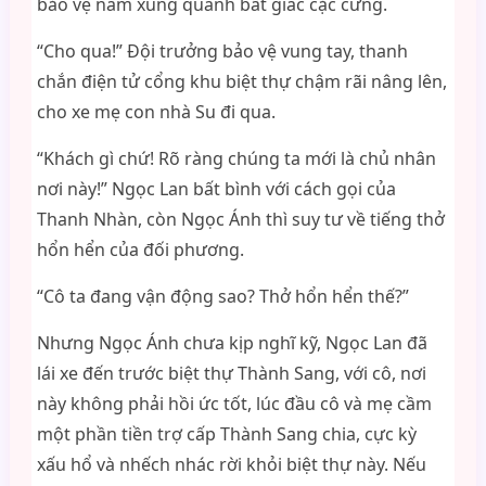
bảo vệ nam xung quanh bất giác cặc cứng.
“Cho qua!” Đội trưởng bảo vệ vung tay, thanh
chắn điện tử cổng khu biệt thự chậm rãi nâng lên,
cho xe mẹ con nhà Su đi qua.
“Khách gì chứ! Rõ ràng chúng ta mới là chủ nhân
nơi này!” Ngọc Lan bất bình với cách gọi của
Thanh Nhàn, còn Ngọc Ánh thì suy tư về tiếng thở
hổn hển của đối phương.
“Cô ta đang vận động sao? Thở hổn hển thế?”
Nhưng Ngọc Ánh chưa kịp nghĩ kỹ, Ngọc Lan đã
lái xe đến trước biệt thự Thành Sang, với cô, nơi
này không phải hồi ức tốt, lúc đầu cô và mẹ cầm
một phần tiền trợ cấp Thành Sang chia, cực kỳ
xấu hổ và nhếch nhác rời khỏi biệt thự này. Nếu