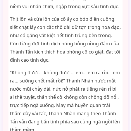
niềm vui nhấn chìm, ngập trong vực sâu tình dục.
Thịt lồn và cửa lồn của cô ấy co bóp điên cuồng,
siết chặt lấy con cặc thô dài dữ tợn trong hoa đạo,
như cố gắng vắt kiệt hết tinh trùng bên trong.
Còn từng đợt tinh dịch nóng bỏng nồng đậm của
Thành Tấn kích thích hoa phòng cô co giật, đạt tới
đỉnh cao tình dục.
“Không được… không được… em… em ra rồi… em
ra… sướng chết mất rồi!” Thanh Nhàn nước mắt
nước mũi chảy dài, nức nở phát ra tiếng rên rỉ bi
ai thê tuyệt, thân thể cô không còn chống đỡ nổi,
trực tiếp ngã xuống. May mà huyền quan trải
thảm dày vài tấc, Thanh Nhàn mang theo Thành
Tấn vẫn đang bắn tinh phía sau cùng ngã ngồi lên
thảm mềm.