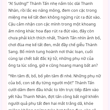
“A! Sướng!” Thành Tấn nhẹ nắm tóc dài Thanh
Nhàn, rồi lắc eo nâng mông, đem con cặc trong
miệng mẹ kế tất đen không ngừng rút ra đút vào.
Cậu cảm nhận con cặc mình trong một khoang
ấm nóng khác hoa đạo rút ra đút vào, đây còn
chưa phải kích thích nhất, Thành Tấn nhìn ảnh bố,
chơi đùa mẹ kế tất đen, mắt đầy chế giễu Thành
Sang. Bố mình tung hoành nơi thác loạn, cuối
cùng lại chết bất đắc kỳ tử, những phụ nữ của
ông ta lúc sống, giờ e cũng hoang mang bất an?
“Yên tâm đi, bố, bố yên tâm đi nhé. Những phụ nữ
của bố, con sẽ đụ từng người một!” Thành Tấn
cười dâm đem đầu khấc to lớn trực tiếp đâm vào
yết hầu Thanh Nhàn, đợt tấn công bất ngờ khiến
người quả phụ tất đen hai mắt trắng dã, khóe