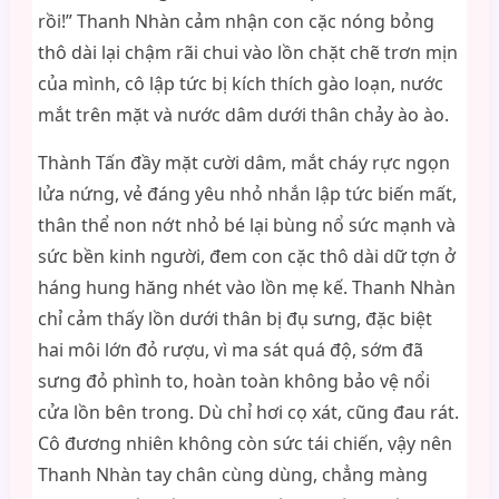
rồi!” Thanh Nhàn cảm nhận con cặc nóng bỏng
thô dài lại chậm rãi chui vào lồn chặt chẽ trơn mịn
của mình, cô lập tức bị kích thích gào loạn, nước
mắt trên mặt và nước dâm dưới thân chảy ào ào.
Thành Tấn đầy mặt cười dâm, mắt cháy rực ngọn
lửa nứng, vẻ đáng yêu nhỏ nhắn lập tức biến mất,
thân thể non nớt nhỏ bé lại bùng nổ sức mạnh và
sức bền kinh người, đem con cặc thô dài dữ tợn ở
háng hung hăng nhét vào lồn mẹ kế. Thanh Nhàn
chỉ cảm thấy lồn dưới thân bị đụ sưng, đặc biệt
hai môi lớn đỏ rượu, vì ma sát quá độ, sớm đã
sưng đỏ phình to, hoàn toàn không bảo vệ nổi
cửa lồn bên trong. Dù chỉ hơi cọ xát, cũng đau rát.
Cô đương nhiên không còn sức tái chiến, vậy nên
Thanh Nhàn tay chân cùng dùng, chẳng màng