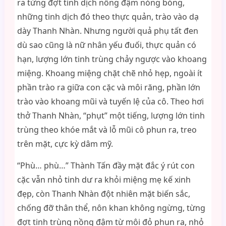
ra từng đợt tinh dịch nồng đậm nóng bỏng,
những tinh dịch đó theo thực quản, trào vào dạ
dày Thanh Nhàn. Nhưng người quả phụ tất đen
dù sao cũng là nữ nhân yếu đuối, thực quản có
hạn, lượng lớn tinh trùng chảy ngược vào khoang
miệng. Khoang miệng chặt chẽ nhỏ hẹp, ngoài ít
phần trào ra giữa con cặc và môi răng, phần lớn
trào vào khoang mũi và tuyến lệ của cô. Theo hơi
thở Thanh Nhàn, “phụt” một tiếng, lượng lớn tinh
trùng theo khóe mắt và lỗ mũi cô phun ra, treo
trên mặt, cực kỳ dâm mỹ.
“Phù… phù…” Thành Tấn đầy mặt đắc ý rút con
cặc vẫn nhỏ tinh dư ra khỏi miệng mẹ kế xinh
đẹp, còn Thanh Nhàn đột nhiên mặt biến sắc,
chống đỡ thân thể, nôn khan không ngừng, từng
đợt tinh trùng nồng đậm từ môi đỏ phun ra, nhỏ