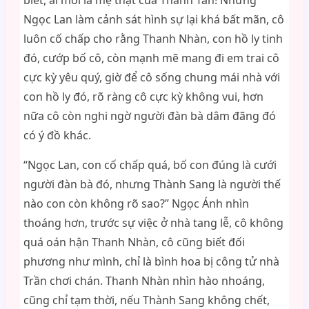
biết, ai mới là mẹ thật của Thành Tấn! Nhưng
Ngọc Lan làm cảnh sát hình sự lại khá bất mãn, cô
luôn cố chấp cho rằng Thanh Nhàn, con hồ ly tinh
đó, cướp bố cô, còn mạnh mẽ mang đi em trai cô
cực kỳ yêu quý, giờ để cô sống chung mái nhà với
con hồ ly đó, rõ ràng cô cực kỳ không vui, hơn
nữa cô còn nghi ngờ người đàn bà dâm đãng đó
có ý đồ khác.
“Ngọc Lan, con cố chấp quá, bố con đúng là cưới
người đàn bà đó, nhưng Thành Sang là người thế
nào con còn không rõ sao?” Ngọc Ánh nhìn
thoáng hơn, trước sự việc ở nhà tang lễ, cô không
quá oán hận Thanh Nhàn, cô cũng biết đối
phương như mình, chỉ là bình hoa bị công tử nhà
Trần chơi chán. Thanh Nhàn nhìn hào nhoáng,
cũng chỉ tạm thời, nếu Thành Sang không chết,