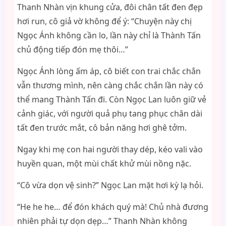
Thanh Nhàn vịn khung cửa, đôi chân tất đen đẹp
hơi run, cô giả vờ không để ý: “Chuyện này chị
Ngọc Ánh không cần lo, lần này chỉ là Thành Tấn
chủ động tiếp đón mẹ thôi…”
Ngọc Ánh lòng ấm áp, cô biết con trai chắc chắn
vẫn thương mình, nên càng chắc chắn lần này có
thể mang Thành Tấn đi. Còn Ngọc Lan luôn giữ vẻ
cảnh giác, với người quả phụ tang phục chân dài
tất đen trước mắt, cô bản năng hơi ghê tởm.
Ngay khi mẹ con hai người thay dép, kéo vali vào
huyền quan, một mùi chất khử mùi nồng nặc.
“Cô vừa dọn vệ sinh?” Ngọc Lan mặt hơi kỳ lạ hỏi.
“He he he… để đón khách quý mà! Chủ nhà đương
nhiên phải tự dọn dẹp…” Thanh Nhàn không