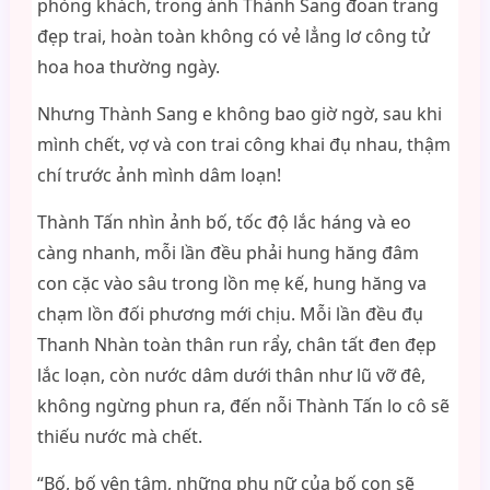
phòng khách, trong ảnh Thành Sang đoan trang
đẹp trai, hoàn toàn không có vẻ lẳng lơ công tử
hoa hoa thường ngày.
Nhưng Thành Sang e không bao giờ ngờ, sau khi
mình chết, vợ và con trai công khai đụ nhau, thậm
chí trước ảnh mình dâm loạn!
Thành Tấn nhìn ảnh bố, tốc độ lắc háng và eo
càng nhanh, mỗi lần đều phải hung hăng đâm
con cặc vào sâu trong lồn mẹ kế, hung hăng va
chạm lồn đối phương mới chịu. Mỗi lần đều đụ
Thanh Nhàn toàn thân run rẩy, chân tất đen đẹp
lắc loạn, còn nước dâm dưới thân như lũ vỡ đê,
không ngừng phun ra, đến nỗi Thành Tấn lo cô sẽ
thiếu nước mà chết.
“Bố, bố yên tâm, những phụ nữ của bố con sẽ