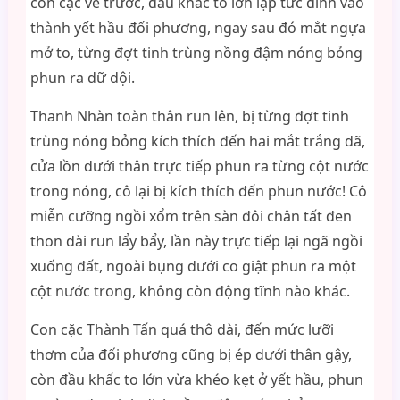
con cặc về trước, đầu khấc to lớn lập tức đỉnh vào
thành yết hầu đối phương, ngay sau đó mắt ngựa
mở to, từng đợt tinh trùng nồng đậm nóng bỏng
phun ra dữ dội.
Thanh Nhàn toàn thân run lên, bị từng đợt tinh
trùng nóng bỏng kích thích đến hai mắt trắng dã,
cửa lồn dưới thân trực tiếp phun ra từng cột nước
trong nóng, cô lại bị kích thích đến phun nước! Cô
miễn cưỡng ngồi xổm trên sàn đôi chân tất đen
thon dài run lẩy bẩy, lần này trực tiếp lại ngã ngồi
xuống đất, ngoài bụng dưới co giật phun ra một
cột nước trong, không còn động tĩnh nào khác.
Con cặc Thành Tấn quá thô dài, đến mức lưỡi
thơm của đối phương cũng bị ép dưới thân gậy,
còn đầu khấc to lớn vừa khéo kẹt ở yết hầu, phun