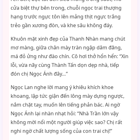
cửa biệt thự bên trong, chuỗi ngọc trai thượng
hạng trước ngực tôn lên mảng thịt ngực trắng
trẻo gần xương đòn, và khe sâu không đáy.
Khuôn mặt xinh đẹp của Thanh Nhàn mang chút
mơ màng, giữa chân mày tràn ngập dâm đãng,
má đỏ ửng như đào chín. Cô hơi thở hổn hển: “Xin
lỗi, vừa nãy cùng Thành Tấn dọn dẹp nhà, tiếp
đón chị Ngọc Ánh đây…”
Ngọc Lan nghe lời mang ý khiêu khích khoe
khoang, lập tức giận đến lông mày dựng ngược,
nắm chặt tay, muốn lên tiếng phản bác. Ai ngờ
Ngọc Ánh lại nhàn nhạt hỏi: “Nhà Trần lớn vậy
không mời nổi một người giúp việc sao? Chị rất
nghi ngờ chất lượng sống của con trai chị!”