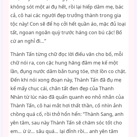
không sót một ai đụ hết, rồi lại hiếp dâm mẹ, bác
cả, cô hai các người đẹp trưởng thành trong gia
tộc này! Con sẽ để họ cởi hết quần áo, mặc đủ loại
tất, ngoan ngoãn quỳ trước háng con bú cặc! Bố
cứ an nghỉ đi…”
Thành Tấn từng chữ đọc lời điếu văn cho bố, mỗi
chữ nói ra, con cặc hung hăng đâm mẹ kế một
lần, đụng nước dâm bắn tung tóe, thịt lồn co chặt.
Đến khi nói xong đoạn này, Thành Tấn đã đụ mẹ
kế mấy chục cái, chân tất đen đẹp của Thanh
Nhàn từ lúc nào đã quấn quanh eo nhỏ nhắn của
Thành Tấn, cô hai mắt hơi thất thần, cố nhìn ảnh
chồng quá cố, rồi thở hổn hển: “Thành Sang, anh
yên tâm, sau này Thành Tấn sẽ chăm sóc tốt cho
em… ừ ừ… sâu quá… lại đỉnh rồi… anh yên tâm