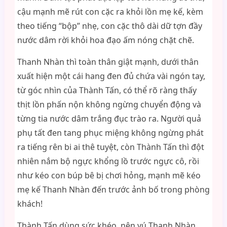
cậu mạnh mẽ rút con cặc ra khỏi lồn mẹ kế, kèm
theo tiếng “bộp” nhẹ, con cặc thô dài dữ tợn đầy
nước dâm rời khỏi hoa đạo ấm nóng chặt chẽ.
Thanh Nhàn thì toàn thân giật mạnh, dưới thân
xuất hiện một cái hang đen đủ chứa vài ngón tay,
từ góc nhìn của Thành Tấn, có thể rõ ràng thấy
thịt lồn phấn nộn không ngừng chuyển động và
từng tia nước dâm trắng đục trào ra. Người quả
phụ tất đen tang phục miệng không ngừng phát
ra tiếng rên bi ai thê tuyệt, còn Thành Tấn thì đột
nhiên nắm bộ ngực khổng lồ trước ngực cô, rồi
như kéo con búp bê bị chơi hỏng, mạnh mẽ kéo
mẹ kế Thanh Nhàn đến trước ảnh bố trong phòng
khách!
Thành Tấn dùng sức khéo, nên vú Thanh Nhàn