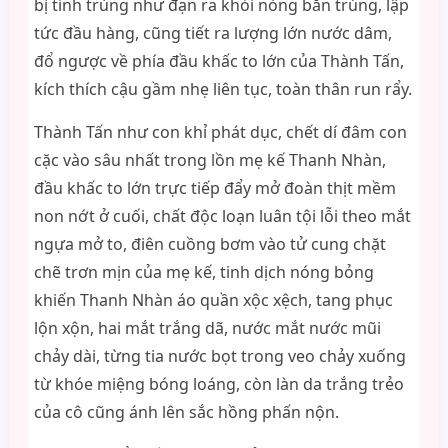
bị tinh trùng như đạn ra khỏi nòng bắn trúng, lập
tức đầu hàng, cũng tiết ra lượng lớn nước dâm,
đổ ngược về phía đầu khấc to lớn của Thành Tấn,
kích thích cậu gầm nhẹ liên tục, toàn thân run rẩy.
Thành Tấn như con khỉ phát dục, chết dí đâm con
cặc vào sâu nhất trong lồn mẹ kế Thanh Nhàn,
đầu khấc to lớn trực tiếp đẩy mở đoàn thịt mềm
non nớt ở cuối, chất độc loạn luân tội lỗi theo mắt
ngựa mở to, điên cuồng bơm vào tử cung chặt
chẽ trơn mịn của mẹ kế, tinh dịch nóng bỏng
khiến Thanh Nhàn áo quần xộc xệch, tang phục
lộn xộn, hai mắt trắng dã, nước mắt nước mũi
chảy dài, từng tia nước bọt trong veo chảy xuống
từ khóe miệng bóng loáng, còn làn da trắng trẻo
của cô cũng ánh lên sắc hồng phấn nộn.