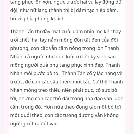
tang phục lộn xộn, ngực trước hai vú lay động dữ
dội, như nữ lang thành thị bị dâm tặc hiếp dâm,
bò về phía phòng khách.
Thành Tấn thì đầy mặt cười dâm nhìn mẹ kế chạy
trối chết, hai tay nắm mông đồn tất đen của đối
phương, con cặc vẫn cắm nông trong lồn Thanh
Nhàn, cả người như con lười cỡ lớn ký sinh sau
mông người quả phụ tang phục xinh đẹp. Thanh
Nhàn mỗi bước bò tới, Thành Tấn cố ý lắc háng về
trước, để con cặc sâu thêm một tấc. Cứ thế Thanh
Nhàn mông treo thiếu niên phát dục, cố sức bò
tới, nhưng con cặc thô dài trong hoa đạo vẫn luôn
cắm trong đó. Hơn nữa theo động tác một bò tới
một đuổi theo, con cặc tương đương vẫn không
ngừng rút ra đút vào.