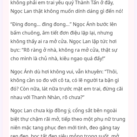
không phải em trai yêu quý Thành Tấn ở đây,
Ngọc Lan thật không muốn dính dáng gì đến nó!
“Đing đong… đing đong…” Ngọc Ánh bước lên
bấm chuông, âm tiết đơn điệu lặp lại, nhưng
không thấy ai ra mở cửa. Ngọc Lan lập tức hơi
bực: “Rõ ràng ở nhà, không ra mở cửa, thật sự
cho mình là chủ nhà, kiêu ngạo quá đấy!”
Ngọc Ánh dù hơi không vui, vẫn khuyên: “Thôi,
không cần so đo với cô ta, có lẽ người ta bận gì
đó? Còn nữa, lát nữa trước mặt em trai, đừng cãi
nhau với Thanh Nhàn, rõ chưa?”
Ngọc Lan chưa kịp đồng ý, cổng sắt bên ngoài
biệt thự chậm rãi mở, tiếp theo một phụ nữ trung
niên mặc tang phục đen mới tinh, đeo găng tay
ren đen, bọc tất đen siêu mỏng trong suốt, mở