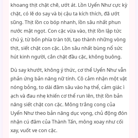
khoang thịt chặt chẽ, ướt át. Lồn Uyển Như cực kỳ
chặt, có lẽ do say và bị cậu ta kích thích, đã ướt
sũng. Thịt lồn co bóp nhanh, lồn sâu nhất phun
nước mật ngọt. Con cặc vừa vào, thịt lồn lập tức
chú ý, từ bốn phía tràn tới, tạo thành những vòng
thịt, siết chặt con cặc. Lồn sâu nhất bùng nổ sức
hút kinh người, cắn chặt đầu cặc, không buông.
Dù say khướt, không ý thức, cơ thể Uyển Như vẫn
phản ứng bản năng nữ tính. Cô cảm nhận một vật
nóng bỏng, to dài đâm sâu vào hạ thể, cảm giác ì
ạch và đau nhẹ khiến cơ thể run lên, thịt lồn bản
năng siết chặt con cặc. Mông trắng cong của
Uyển Như theo bản năng dục vọng, chủ động đón
nhận cú đâm của Thành Tấn, mông xoay như cối
xay, vuốt ve con cặc.