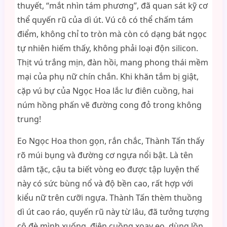
thuyết, “mắt nhìn tám phương”, đã quan sát kỹ cơ
thể quyến rũ của dì út. Vú cô có thể chấm tám
điểm, không chỉ to tròn mà còn có dạng bát ngọc
tự nhiên hiếm thấy, không phải loại độn silicon.
Thịt vú trắng mịn, đàn hồi, mang phong thái mềm
mại của phụ nữ chín chắn. Khi khăn tắm bị giật,
cặp vú bự của Ngọc Hoa lắc lư điên cuồng, hai
núm hồng phấn vẽ đường cong đỏ trong không
trung!
Eo Ngọc Hoa thon gọn, rắn chắc, Thành Tấn thấy
rõ múi bụng và đường cơ ngựa nổi bật. Là tên
dâm tặc, cậu ta biết vòng eo được tập luyện thế
này có sức bùng nổ và độ bền cao, rất hợp với
kiểu nữ trên cưỡi ngựa. Thành Tấn thèm thuồng
dì út cao ráo, quyến rũ này từ lâu, đã tưởng tượng
cô đè mình xuống, điên cuồng xoay eo, dùng lồn