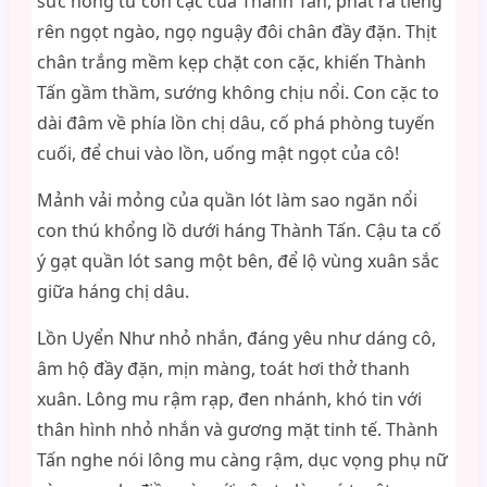
sức nóng từ con cặc của Thành Tấn, phát ra tiếng
rên ngọt ngào, ngọ nguậy đôi chân đầy đặn. Thịt
chân trắng mềm kẹp chặt con cặc, khiến Thành
Tấn gầm thầm, sướng không chịu nổi. Con cặc to
dài đâm về phía lồn chị dâu, cố phá phòng tuyến
cuối, để chui vào lồn, uống mật ngọt của cô!
Mảnh vải mỏng của quần lót làm sao ngăn nổi
con thú khổng lồ dưới háng Thành Tấn. Cậu ta cố
ý gạt quần lót sang một bên, để lộ vùng xuân sắc
giữa háng chị dâu.
Lồn Uyển Như nhỏ nhắn, đáng yêu như dáng cô,
âm hộ đầy đặn, mịn màng, toát hơi thở thanh
xuân. Lông mu rậm rạp, đen nhánh, khó tin với
thân hình nhỏ nhắn và gương mặt tinh tế. Thành
Tấn nghe nói lông mu càng rậm, dục vọng phụ nữ