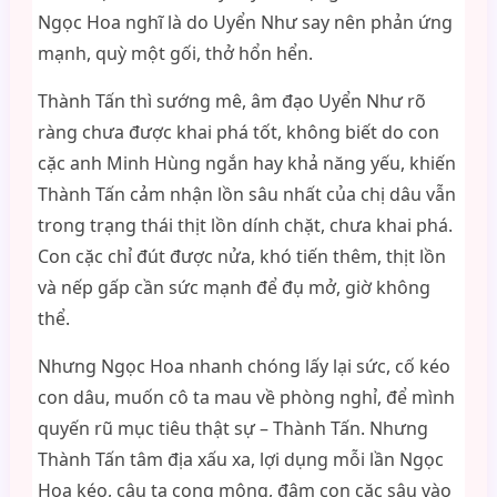
Ngọc Hoa nghĩ là do Uyển Như say nên phản ứng
mạnh, quỳ một gối, thở hổn hển.
Thành Tấn thì sướng mê, âm đạo Uyển Như rõ
ràng chưa được khai phá tốt, không biết do con
cặc anh Minh Hùng ngắn hay khả năng yếu, khiến
Thành Tấn cảm nhận lồn sâu nhất của chị dâu vẫn
trong trạng thái thịt lồn dính chặt, chưa khai phá.
Con cặc chỉ đút được nửa, khó tiến thêm, thịt lồn
và nếp gấp cần sức mạnh để đụ mở, giờ không
thể.
Nhưng Ngọc Hoa nhanh chóng lấy lại sức, cố kéo
con dâu, muốn cô ta mau về phòng nghỉ, để mình
quyến rũ mục tiêu thật sự – Thành Tấn. Nhưng
Thành Tấn tâm địa xấu xa, lợi dụng mỗi lần Ngọc
Hoa kéo, cậu ta cong mông, đâm con cặc sâu vào