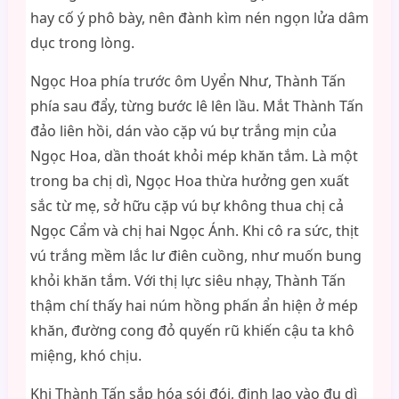
hay cố ý phô bày, nên đành kìm nén ngọn lửa dâm
dục trong lòng.
Ngọc Hoa phía trước ôm Uyển Như, Thành Tấn
phía sau đẩy, từng bước lê lên lầu. Mắt Thành Tấn
đảo liên hồi, dán vào cặp vú bự trắng mịn của
Ngọc Hoa, dần thoát khỏi mép khăn tắm. Là một
trong ba chị dì, Ngọc Hoa thừa hưởng gen xuất
sắc từ mẹ, sở hữu cặp vú bự không thua chị cả
Ngọc Cẩm và chị hai Ngọc Ánh. Khi cô ra sức, thịt
vú trắng mềm lắc lư điên cuồng, như muốn bung
khỏi khăn tắm. Với thị lực siêu nhạy, Thành Tấn
thậm chí thấy hai núm hồng phấn ẩn hiện ở mép
khăn, đường cong đỏ quyến rũ khiến cậu ta khô
miệng, khó chịu.
Khi Thành Tấn sắp hóa sói đói, định lao vào đụ dì