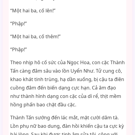
“Một hai ba, cố lên!”
“Phập!”
“Một hai ba, cố thêm!”
“Phập!”
Theo nhịp hô cố sức của Ngọc Hoa, con cặc Thành
Tấn càng đâm sâu vào lồn Uyển Như. Tử cung cô,
khao khát tinh trùng, hạ dần xuống, bị cậu ta điên
cuồng đâm đến biến dạng cực hạn. Cả âm đạo
như thành hình dạng con cặc của dì rể, thịt mềm
hồng phấn bao chặt đầu cặc.
Thành Tấn sướng đến lác mắt, mặt cười dâm tà.
Lồn phụ nữ bao dung, đàn hồi khiến cậu ta cực kỳ
hài lòng. Sau khi được tinh âm rửa tội, cộng với