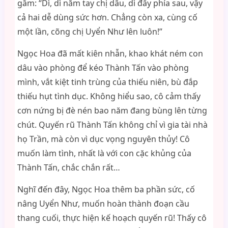
gầm: “Dì, dì nắm tay chị dâu, dì đẩy phía sau, vậy
cả hai dễ dùng sức hơn. Chẳng còn xa, cùng cố
một lần, cõng chị Uyển Như lên luôn!”
Ngọc Hoa đã mất kiên nhẫn, khao khát ném con
dâu vào phòng để kéo Thành Tấn vào phòng
mình, vắt kiệt tinh trùng của thiếu niên, bù đắp
thiếu hụt tình dục. Không hiểu sao, cô cảm thấy
cơn nứng bị đè nén bao năm đang bùng lên từng
chút. Quyến rũ Thành Tấn không chỉ vì gia tài nhà
họ Trần, mà còn vì dục vọng nguyên thủy! Cô
muốn làm tình, nhất là với con cặc khủng của
Thành Tấn, chắc chắn rất…
Nghĩ đến đây, Ngọc Hoa thêm ba phần sức, cố
nâng Uyển Như, muốn hoàn thành đoạn cầu
thang cuối, thực hiện kế hoạch quyến rũ! Thấy cô