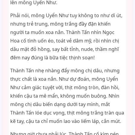
lên mông Uyển Như.
Phải nói, mông Uyển Như tuy không to như dì út,
nhưng trẻ trung, mông trắng đầy đặn khiến
người ta muốn xoa nắn. Thành Tấn nhìn Ngọc
Hoa cố tình uốn éo, toát vẻ dâm mỹ, rồi nhìn chị
dâu mặt đỏ hồng, say bất tỉnh, nude, thầm nghĩ
đêm nay đúng là bữa tiệc thịnh soạn!
Thành Tấn nhẹ nhàng đẩy mông chị dâu, nhưng
thực chất là xoa nắn. Như dự đoán, mông Uyển
Như cảm giác tuyệt vời, thịt mông tròn, đàn hồi,
khiến cậu ta mê mẩn, không muốn buông. Nhìn
mông chị dâu biến dạng dưới tay mình, mắt
Thành Tấn lóe dục vọng, thịt mông trắng tràn qua
kẽ tay, cậu ta chỉ muốn lao vào liếm láp, cắn mút.
Nhưng giờ chưa phải lúc, Thành Tấn cố kìm nén,