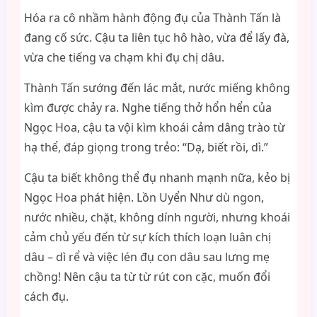
Hóa ra cô nhầm hành động đụ của Thành Tấn là
đang cố sức. Cậu ta liên tục hô hào, vừa để lấy đà,
vừa che tiếng va chạm khi đụ chị dâu.
Thành Tấn sướng đến lác mắt, nước miếng không
kìm được chảy ra. Nghe tiếng thở hổn hển của
Ngọc Hoa, cậu ta vội kìm khoái cảm dâng trào từ
hạ thể, đáp giọng trong trẻo: “Dạ, biết rồi, dì.”
Cậu ta biết không thể đụ nhanh mạnh nữa, kẻo bị
Ngọc Hoa phát hiện. Lồn Uyển Như dù ngon,
nước nhiều, chặt, không dính người, nhưng khoái
cảm chủ yếu đến từ sự kích thích loạn luân chị
dâu – dì rể và việc lén đụ con dâu sau lưng mẹ
chồng! Nên cậu ta từ từ rút con cặc, muốn đổi
cách đụ.