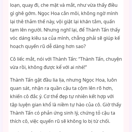
loạn, quay đi, che mặt và mắt, như vừa thấy điều
gì ghê gớm. Ngọc Hoa cắn môi, không ngờ mình
lại thê thảm thế này, vội giật lại khăn tắm, quấn
tạm lên người. Nhưng nghĩ lại, để Thành Tấn thấy
vóc dáng kiêu sa của mình, chẳng phải sẽ giúp kế
hoạch quyến rũ dễ dàng hơn sao?
Cô liếc mắt, nói với Thành Tấn: “Thành Tấn, chuyện
vừa rồi, không được kể với ai nhé!”
Thành Tấn gật đầu lia lịa, nhưng Ngọc Hoa, luôn
quan sát, nhận ra quần cậu ta cộm lên rõ hơn,
khiến cô đắc ý. Cơ thể đẹp tự nhiên kết hợp với
tập luyện gian khổ là niềm tự hào của cô. Giờ thấy
Thành Tấn có phản ứng sinh lý, chứng tỏ cậu ta
thích cô, việc quyến rũ sẽ không lo bị từ chối.