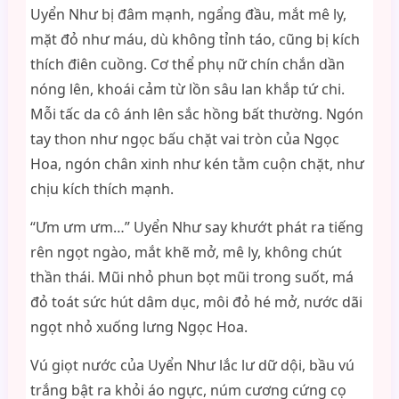
Uyển Như bị đâm mạnh, ngẩng đầu, mắt mê ly,
mặt đỏ như máu, dù không tỉnh táo, cũng bị kích
thích điên cuồng. Cơ thể phụ nữ chín chắn dần
nóng lên, khoái cảm từ lồn sâu lan khắp tứ chi.
Mỗi tấc da cô ánh lên sắc hồng bất thường. Ngón
tay thon như ngọc bấu chặt vai tròn của Ngọc
Hoa, ngón chân xinh như kén tằm cuộn chặt, như
chịu kích thích mạnh.
“Ưm ưm ưm…” Uyển Như say khướt phát ra tiếng
rên ngọt ngào, mắt khẽ mở, mê ly, không chút
thần thái. Mũi nhỏ phun bọt mũi trong suốt, má
đỏ toát sức hút dâm dục, môi đỏ hé mở, nước dãi
ngọt nhỏ xuống lưng Ngọc Hoa.
Vú giọt nước của Uyển Như lắc lư dữ dội, bầu vú
trắng bật ra khỏi áo ngực, núm cương cứng cọ