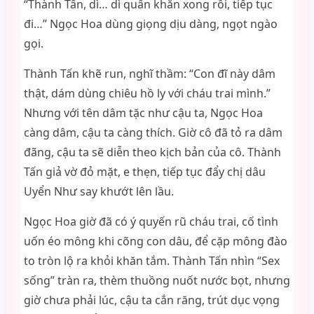
“Thành Tấn, dì… dì quấn khăn xong rồi, tiếp tục
đi…” Ngọc Hoa dùng giọng dịu dàng, ngọt ngào
gọi.
Thành Tấn khẽ run, nghĩ thầm: “Con đĩ này dâm
thật, dám dùng chiêu hồ ly với cháu trai mình.”
Nhưng với tên dâm tặc như cậu ta, Ngọc Hoa
càng dâm, cậu ta càng thích. Giờ cô đã tỏ ra dâm
đãng, cậu ta sẽ diễn theo kịch bản của cô. Thành
Tấn giả vờ đỏ mặt, e thẹn, tiếp tục đẩy chị dâu
Uyển Như say khướt lên lầu.
Ngọc Hoa giờ đã có ý quyến rũ cháu trai, cố tình
uốn éo mông khi cõng con dâu, để cặp mông đào
to tròn lộ ra khỏi khăn tắm. Thành Tấn nhìn “Sex
sống” tràn ra, thèm thuồng nuốt nước bọt, nhưng
giờ chưa phải lúc, cậu ta cắn răng, trút dục vọng