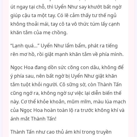
út ngay tại chỗ, thì Uyển Như say khướt bất ngờ
giúp cậu ta một tay. Có lẽ cảm thấy tư thế ngủ
không thoải mái, tay cô ta vô thức túm lấy cạnh
khăn tắm của mẹ chồng.
“Lạnh quá…” Uyển Như lẩm bẩm, phát ra tiếng
rên mơ hồ, rồi giật mạnh khăn tắm về phía mình.
Ngọc Hoa đang dồn sức cõng con dâu, không để
ý phía sau, nên bất ngờ bị Uyển Như giật khăn
tắm tuột khỏi người. Cô sững sờ, còn Thành Tấn
cũng ngớ ra, không ngờ sự việc lại diễn biến thế
này. Cơ thể khỏe khoắn, mũm mĩm, màu lúa mạch
của Ngọc Hoa hoàn toàn lộ ra trước không khí và
ánh mắt Thành Tấn!
Thành Tấn như cao thủ ám khí trong truyền