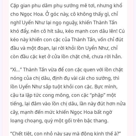
Cặp gian phu dâm phụ sướng mê tơi, nhưng khổ
cho Ngọc Hoa. Ở góc này, cô không thấy gì, chỉ
nghĩ Uyển Như lại ngọ nguậy, khiến Thành Tấn
khó đẩy, nên cô hít sâu, kéo mạnh con dâu lên! Cú
kéo này khiến con cặc của Thành Tấn, vốn chỉ đút
đầu và một đoạn, lại rời khỏi lồn Uyển Như, chỉ
còn đầu cặc kẹt ở cửa lồn chặt chẽ, chưa rời hẳn.
“Xì…” Thành Tấn vừa để con cặc quen với lồn chặt
nóng của chị dâu, định đụ vài cái cho sướng, thì
lồn Uyển Như sắp tuột khỏi con cặc. Bực mình,
cậu ta lập tức cong mông, con cặc “phập” một
tiếng, lại đâm vào lồn chị dâu, lần này đút hơn nửa
cây, mạnh đến mức khiến Ngọc Hoa bất ngờ
loạng choạng, quỳ một gối trên bậc thang.
“Chết tiệt, con nhỏ này say mà động kinh thế à?”