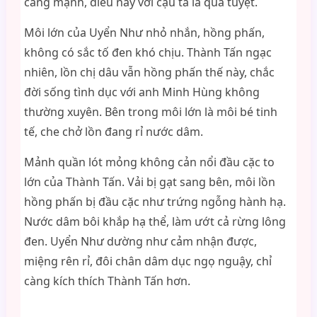
càng mạnh, điều này với cậu ta là quá tuyệt.
Môi lớn của Uyển Như nhỏ nhắn, hồng phấn,
không có sắc tố đen khó chịu. Thành Tấn ngạc
nhiên, lồn chị dâu vẫn hồng phấn thế này, chắc
đời sống tình dục với anh Minh Hùng không
thường xuyên. Bên trong môi lớn là môi bé tinh
tế, che chở lồn đang rỉ nước dâm.
Mảnh quần lót mỏng không cản nổi đầu cặc to
lớn của Thành Tấn. Vải bị gạt sang bên, môi lồn
hồng phấn bị đầu cặc như trứng ngỗng hành hạ.
Nước dâm bôi khắp hạ thể, làm ướt cả rừng lông
đen. Uyển Như dường như cảm nhận được,
miệng rên rỉ, đôi chân dâm dục ngọ nguậy, chỉ
càng kích thích Thành Tấn hơn.