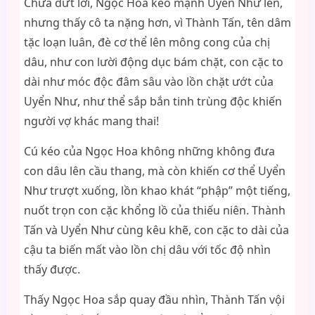
Chưa dứt lời, Ngọc Hoa kéo mạnh Uyển Như lên,
nhưng thấy cô ta nặng hơn, vì Thành Tấn, tên dâm
tặc loạn luân, đè cơ thể lên mông cong của chị
dâu, như con lười động dục bám chặt, con cặc to
dài như móc độc đâm sâu vào lồn chặt ướt của
Uyển Như, như thể sắp bắn tinh trùng độc khiến
người vợ khác mang thai!
Cú kéo của Ngọc Hoa không những không đưa
con dâu lên cầu thang, mà còn khiến cơ thể Uyển
Như trượt xuống, lồn khao khát “phập” một tiếng,
nuốt trọn con cặc khổng lồ của thiếu niên. Thành
Tấn và Uyển Như cùng kêu khẽ, con cặc to dài của
cậu ta biến mất vào lồn chị dâu với tốc độ nhìn
thấy được.
Thấy Ngọc Hoa sắp quay đầu nhìn, Thành Tấn vội