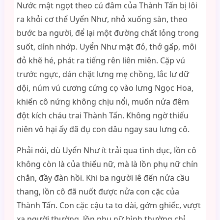
Nước mật ngọt theo cú đâm của Thành Tấn bị lôi
ra khỏi cơ thể Uyển Như, nhỏ xuống sàn, theo
bước ba người, để lại một đường chất lỏng trong
suốt, dính nhớp. Uyển Như mặt đỏ, thở gấp, môi
đỏ khẽ hé, phát ra tiếng rên liên miên. Cặp vú
trước ngực, dán chặt lưng mẹ chồng, lắc lư dữ
dội, núm vú cương cứng cọ vào lưng Ngọc Hoa,
khiến cô nứng không chịu nổi, muốn nửa đêm
đột kích cháu trai Thành Tấn. Không ngờ thiếu
niên vô hại ấy đã đụ con dâu ngay sau lưng cô.
Phải nói, dù Uyển Như ít trải qua tình dục, lồn cô
không còn là của thiếu nữ, mà là lồn phụ nữ chín
chắn, đầy đàn hồi. Khi ba người lê đến nửa cầu
thang, lồn cô đã nuốt được nửa con cặc của
Thành Tấn. Con cặc cậu ta to dài, gớm ghiếc, vượt
xa người thường, lồn phụ nữ bình thường chỉ