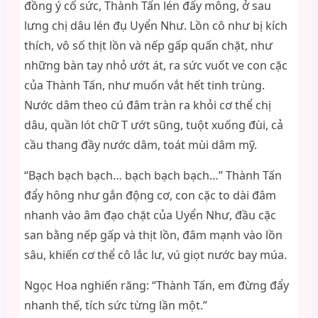
đồng ý cố sức, Thành Tấn lén đẩy mông, ở sau
lưng chị dâu lén đụ Uyển Như. Lồn cô như bị kích
thích, vô số thịt lồn và nếp gấp quấn chặt, như
những bàn tay nhỏ ướt át, ra sức vuốt ve con cặc
của Thành Tấn, như muốn vắt hết tinh trùng.
Nước dâm theo cú đâm tràn ra khỏi cơ thể chị
dâu, quần lót chữ T ướt sũng, tuột xuống đùi, cả
cầu thang đầy nước dâm, toát mùi dâm mỹ.
“Bạch bạch bạch… bạch bạch bạch…” Thành Tấn
đẩy hông như gắn động cơ, con cặc to dài đâm
nhanh vào âm đạo chặt của Uyển Như, đầu cặc
san bằng nếp gấp và thịt lồn, đâm mạnh vào lồn
sâu, khiến cơ thể cô lắc lư, vú giọt nước bay múa.
Ngọc Hoa nghiến răng: “Thành Tấn, em đừng đẩy
nhanh thế, tích sức từng lần một.”