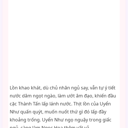
Lồn khao khát, dù chủ nhân ngủ say, vẫn tự ý tiết
nước dâm ngọt ngào, làm ướt âm đạo, khiến đầu
cặc Thành Tấn lấp lánh nước. Thịt lồn của Uyển
Như quấn quýt, muốn nuốt thứ gì đó lấp đầy
khoảng trống. Uyển Như ngọ nguậy trong giấc
ngủ, càng làm Ngọc Hoa thêm vất vả.