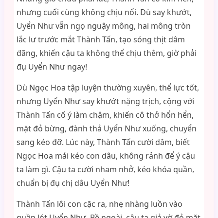
nhưng cuối cùng không chịu nổi. Dù say khướt,
Uyển Như vẫn ngọ nguậy mông, hai mông tròn
lắc lư trước mắt Thành Tấn, tạo sóng thịt dâm
đãng, khiến cậu ta không thể chịu thêm, giờ phải
đụ Uyển Như ngay!
Dù Ngọc Hoa tập luyện thường xuyên, thể lực tốt,
nhưng Uyển Như say khướt nặng trịch, cộng với
Thành Tấn cố ý làm chậm, khiến cô thở hổn hển,
mặt đỏ bừng, đành thả Uyển Như xuống, chuyển
sang kéo đỡ. Lúc này, Thành Tấn cười dâm, biết
Ngọc Hoa mải kéo con dâu, không rảnh để ý cậu
ta làm gì. Cậu ta cười nham nhở, kéo khóa quần,
chuẩn bị đụ chị dâu Uyển Như!
Thành Tấn lôi con cặc ra, nhẹ nhàng luồn vào
quần lót Uyển Như. Bề ngoài, cậu ta giả vờ đỏ mặt