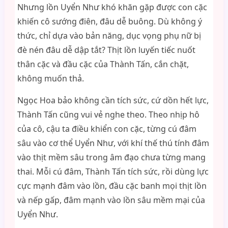
Nhưng lồn Uyển Như khó khăn gặp được con cặc
khiến cô sướng điên, đâu dễ buông. Dù không ý
thức, chỉ dựa vào bản năng, dục vọng phụ nữ bị
đè nén đâu dễ dập tắt? Thịt lồn luyến tiếc nuốt
thân cặc và đầu cặc của Thành Tấn, cắn chặt,
không muốn thả.
Ngọc Hoa bảo không cần tích sức, cứ dồn hết lực,
Thành Tấn cũng vui vẻ nghe theo. Theo nhịp hô
của cô, cậu ta điều khiển con cặc, từng cú đâm
sâu vào cơ thể Uyển Như, với khí thế thú tính đâm
vào thịt mềm sâu trong âm đạo chưa từng mang
thai. Mỗi cú đâm, Thành Tấn tích sức, rồi dùng lực
cực mạnh đâm vào lồn, đầu cặc banh mọi thịt lồn
và nếp gấp, đâm mạnh vào lồn sâu mềm mại của
Uyển Như.