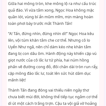
Giữa hai mông tròn, khe mông lộ ra như cấu trúc
quả đào. Vì vừa tắm xong, Ngọc Hoa không mặc
quần lót, vùng bí ẩn mũm mĩm, mịn màng hoàn
toàn phơi bày trước mắt Thành Tấn!
“A! Tấn, đừng nhìn, đừng nhìn dì!” Ngọc Hoa kêu
lên, vội túm khăn tắm che cơ thể. Nhưng cô lo
Uyển Như ngã, nên chỉ dám kéo nhẹ khăn tắm
đang bị con dâu ôm. Hành động này khiến cặp vú
giọt nước của cô lắc lư tứ phía, hai núm hồng
phấn vẽ đường cong đỏ, đôi chân dài tròn run rẩy,
cặp mông đào lắc lư, toát lên sức hút dâm dục
mãnh liệt!
Thành Tấn đang đóng vai thiếu niên ngây thơ
chưa biết mùi đời, không thể tiếp tục ngắm cơ thể
dì út một cách trắng trợn. Cậu ta vội giả vờ hoảng