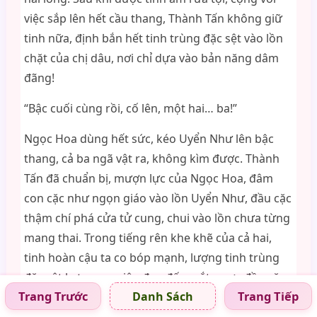
việc sắp lên hết cầu thang, Thành Tấn không giữ
tinh nữa, định bắn hết tinh trùng đặc sệt vào lồn
chặt của chị dâu, nơi chỉ dựa vào bản năng dâm
đãng!
“Bậc cuối cùng rồi, cố lên, một hai… ba!”
Ngọc Hoa dùng hết sức, kéo Uyển Như lên bậc
thang, cả ba ngã vật ra, không kìm được. Thành
Tấn đã chuẩn bị, mượn lực của Ngọc Hoa, đâm
con cặc như ngọn giáo vào lồn Uyển Như, đầu cặc
thậm chí phá cửa tử cung, chui vào lồn chưa từng
mang thai. Trong tiếng rên khe khẽ của cả hai,
tinh hoàn cậu ta co bóp mạnh, lượng tinh trùng
đặc sệt bơm qua niệu đạo đến mắt ngựa đầu cặc,
Trang Trước
Trang Tiếp
Danh Sách
ngay trước mặt dì út, bắn vào tử cung chặt của chị