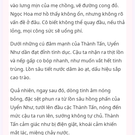
vào lưng mịn của mẹ chồng, vẽ đường cong đỏ.
Ngọc Hoa mơ hồ thấy không ổn, nhưng không rõ
vấn đề ở đâu. Cô biết không thể quay đầu, nếu thả
lỏng, mọi công sức sẽ uổng phí.
Dưới những cú đâm mạnh của Thành Tấn, Uyển
Như dần đạt đỉnh tình dục. Cậu ta nhận ra thịt lồn
và nếp gấp co bóp nhanh, như muốn vắt hết tinh
trùng. Lồn sâu tiết nước dâm ào ạt, dấu hiệu sắp
cao trào.
Quả nhiên, ngay sau đó, dòng tinh âm nóng
bỏng, đặc sệt phun ra từ lồn sâu hồng phấn của
Uyển Như, tưới lên đầu cặc Thành Tấn, nóng đến
mức cậu ta run lên, sướng không tự chủ. Thành
Tấn cảm giác như bị điện giật, khoái cảm khiến
mắt lác, miệng chảy nước.