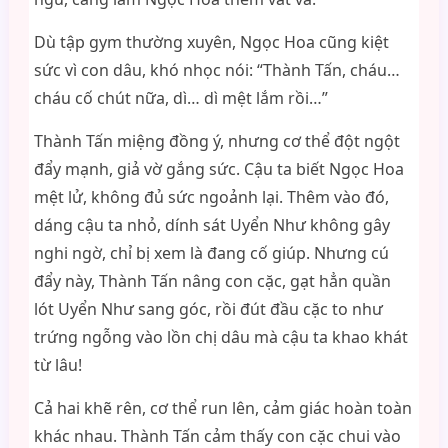
Dù tập gym thường xuyên, Ngọc Hoa cũng kiệt
sức vì con dâu, khó nhọc nói: “Thành Tấn, cháu…
cháu cố chút nữa, dì… dì mệt lắm rồi…”
Thành Tấn miệng đồng ý, nhưng cơ thể đột ngột
đẩy mạnh, giả vờ gắng sức. Cậu ta biết Ngọc Hoa
mệt lử, không đủ sức ngoảnh lại. Thêm vào đó,
dáng cậu ta nhỏ, dính sát Uyển Như không gây
nghi ngờ, chỉ bị xem là đang cố giúp. Nhưng cú
đẩy này, Thành Tấn nâng con cặc, gạt hẳn quần
lót Uyển Như sang góc, rồi đút đầu cặc to như
trứng ngỗng vào lồn chị dâu mà cậu ta khao khát
từ lâu!
Cả hai khẽ rên, cơ thể run lên, cảm giác hoàn toàn
khác nhau. Thành Tấn cảm thấy con cặc chui vào