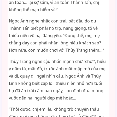
an toàn… lại sợ sấm, vì an toàn Thành Tấn, chị
không thể mạo hiểm về!”
Ngọc Ánh nghe nhắc con trai, bắt đầu do dự.
Thành Tấn biết phải hỗ trợ, hắng giọng, tỏ vẻ
thiếu niên vô hại đáng yêu: “Đúng thế, mẹ, mẹ
chẳng dạy con phải nhận lòng hiếu khách sao?
Hơn nữa, con muốn chơi với Thùy Trang thêm…”
Thùy Trang nghe cậu nhấn mạnh chữ “chơi”, hiểu
ý dâm tà, mặt đỏ, trước ánh mắt mập mờ của mẹ
và dì, quay đi, ngại nhìn cậu. Ngọc Ánh và Thùy
Linh không biết cặp loli thiếu niên nhỏ hơn tuổi
họ đã ăn trái cấm ban ngày, còn định đưa móng
vuốt đến hai người đẹp mê hoặc…
“Thôi được, chị em lâu không trò chuyện thâu
đêm, mai mẹ không bận, hay chơi cả đêm?”Ngọc