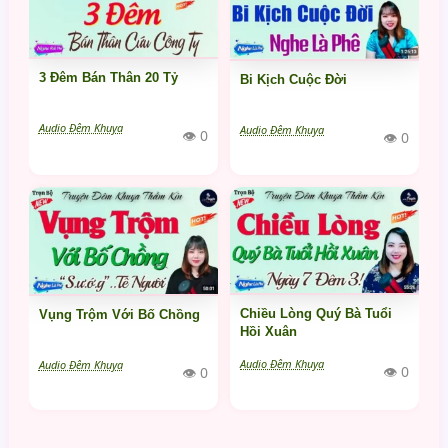
3 Đêm Bán Thân 20 Tỷ
Bi Kịch Cuộc Đời
Audio Đêm Khuya
Audio Đêm Khuya
👁 0
👁 0
Chiều Lòng Quý Bà Tuổi
Vụng Trộm Với Bố Chồng
Hồi Xuân
Audio Đêm Khuya
Audio Đêm Khuya
👁 0
👁 0