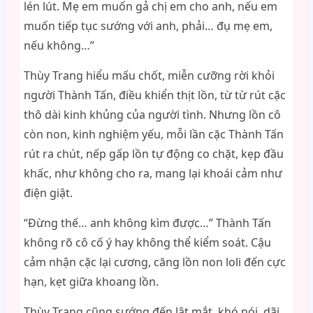
lén lút. Mẹ em muốn gả chị em cho anh, nếu em
muốn tiếp tục sướng với anh, phải… đụ mẹ em,
nếu không…”
Thùy Trang hiểu mấu chốt, miễn cưỡng rời khỏi
người Thành Tấn, điều khiển thịt lồn, từ từ rút cặc
thô dài kinh khủng của người tình. Nhưng lồn cô
còn non, kinh nghiệm yếu, mỗi lần cặc Thành Tấn
rút ra chút, nếp gấp lồn tự động co chặt, kẹp đầu
khấc, như không cho ra, mang lại khoái cảm như
điện giật.
“Đừng thế… anh không kìm được…” Thành Tấn
không rõ cô cố ý hay không thể kiểm soát. Cậu
cảm nhận cặc lại cương, căng lồn non loli đến cực
hạn, kẹt giữa khoang lồn.
Thùy Trang cũng sướng đến lật mắt, khó nói, dãi