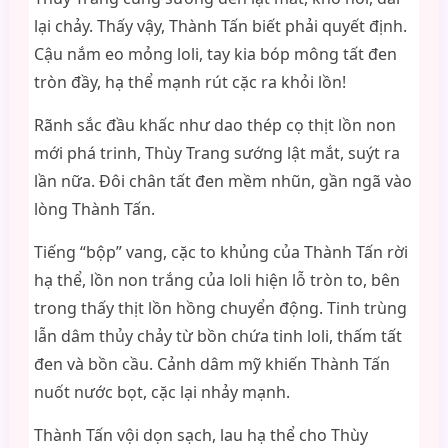
lại chảy. Thấy vậy, Thành Tấn biết phải quyết định.
Cậu nắm eo mỏng loli, tay kia bóp mông tất đen
tròn đầy, hạ thể mạnh rút cặc ra khỏi lồn!
Rãnh sắc đầu khấc như dao thép cọ thịt lồn non
mới phá trinh, Thùy Trang sướng lật mắt, suýt ra
lần nữa. Đôi chân tất đen mềm nhũn, gần ngã vào
lòng Thành Tấn.
Tiếng “bộp” vang, cặc to khủng của Thành Tấn rời
hạ thể, lồn non trắng của loli hiện lỗ tròn to, bên
trong thấy thịt lồn hồng chuyển động. Tinh trùng
lẫn dâm thủy chảy từ bồn chứa tinh loli, thấm tất
đen và bồn cầu. Cảnh dâm mỹ khiến Thành Tấn
nuốt nước bọt, cặc lại nhảy mạnh.
Thành Tấn vội dọn sạch, lau hạ thể cho Thùy