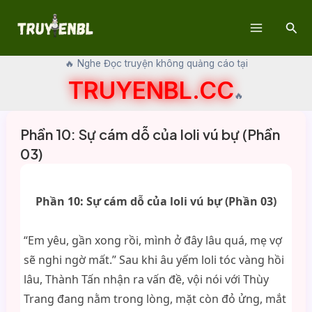
Skip
Sear
to
Main
content
🔥 Nghe Đọc truyện không quảng cáo tại
Menu
TRUYENBL.CC
🔥
Phần 10: Sự cám dỗ của loli vú bự (Phần
03)
Phần 10: Sự cám dỗ của loli vú bự (Phần 03)
“Em yêu, gần xong rồi, mình ở đây lâu quá, mẹ vợ
sẽ nghi ngờ mất.” Sau khi âu yếm loli tóc vàng hồi
lâu, Thành Tấn nhận ra vấn đề, vội nói với Thùy
Trang đang nằm trong lòng, mặt còn đỏ ửng, mắt