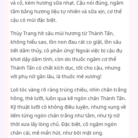
và cỏ, kèm hương sữa nhạt. Cậu nói đúng, ngâm
tắm bằng hương liệu tự nhiên và sữa xịn, cơ thể
cậu có mùi đặc biệt.
Thùy Trang hít sâu mùi hương từ Thành Tấn,
không hiểu sao, lồn non đau rát co giật, lồn sâu
tiết dâm thủy, cô phản ứng! Ngoài việc bị cậu đụ
khơi dậy dâm tính, còn do thuốc ngâm cơ thể
Thành Tấn có chất kích dục, tốt cho cậu, nhưng
với phụ nữ gần lâu, là thuốc mê xương!
Loli tóc vàng rõ ràng trúng chiêu, nhìn chân trắng
hồng, thè lưỡi, luồn qua kẽ ngón chân Thành Tấn.
Kỹ thuật lưỡi cô không điêu luyện, nhưng vụng về
liếm từng ngón chân trắng như tằm, như tỳ nữ
thời xưa lấy lòng chủ. Đặc biệt, cô ngậm ngón
chân cái, mê mẩn hút, như bôi mật ong.