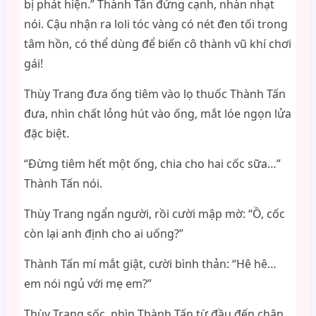
bị phát hiện.” Thành Tấn đứng cạnh, nhàn nhạt
nói. Cậu nhận ra loli tóc vàng có nét đen tối trong
tâm hồn, có thể dùng để biến cô thành vũ khí chơi
gái!
Thùy Trang đưa ống tiêm vào lọ thuốc Thành Tấn
đưa, nhìn chất lỏng hút vào ống, mắt lóe ngọn lửa
đặc biệt.
“Đừng tiêm hết một ống, chia cho hai cốc sữa…”
Thành Tấn nói.
Thùy Trang ngẩn người, rồi cười mập mờ: “Ồ, cốc
còn lại anh định cho ai uống?”
Thành Tấn mí mắt giật, cười bình thản: “Hê hê…
em nói ngủ với mẹ em?”
Thùy Trang sốc, nhìn Thành Tấn từ đầu đến chân,