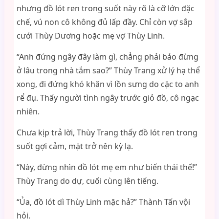
nhưng đồ lót ren trong suốt này rõ là cỡ lớn đặc
chế, vú non cô không đủ lấp đầy. Chỉ còn vợ sắp
cưới Thùy Dương hoặc mẹ vợ Thùy Linh.
“Anh đứng ngây đây làm gì, chẳng phải bảo đừng
ở lâu trong nhà tắm sao?” Thùy Trang xử lý hạ thể
xong, đi đứng khó khăn vì lồn sưng do cặc to anh
rể đụ. Thấy người tình ngây trước giỏ đồ, cô ngạc
nhiên.
Chưa kịp trả lời, Thùy Trang thấy đồ lót ren trong
suốt gợi cảm, mặt trở nên kỳ lạ.
“Này, đừng nhìn đồ lót mẹ em như biến thái thế!”
Thùy Trang do dự, cuối cùng lên tiếng.
“Ủa, đồ lót dì Thùy Linh mặc hả?” Thành Tấn vội
hỏi.