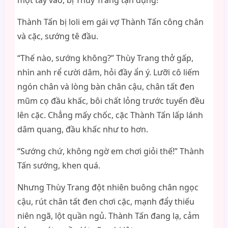
một tay vào, bị Thùy Trang tận dụng!
Thành Tấn bị loli em gái vợ Thành Tấn công chân
và cặc, sướng tê đầu.
“Thế nào, sướng không?” Thùy Trang thở gấp,
nhìn anh rể cười dâm, hỏi đầy ẩn ý. Lưỡi cô liếm
ngón chân và lòng bàn chân cậu, chân tất đen
mũm cọ đầu khấc, bôi chất lỏng trước tuyến đều
lên cặc. Chẳng mấy chốc, cặc Thành Tấn lấp lánh
dâm quang, đầu khấc như to hơn.
“Sướng chứ, không ngờ em chơi giỏi thế!” Thành
Tấn sướng, khen quá.
Nhưng Thùy Trang đột nhiên buông chân ngọc
cậu, rút chân tất đen chơi cặc, mạnh đẩy thiếu
niên ngã, lột quần ngủ. Thành Tấn đang lạ, cảm