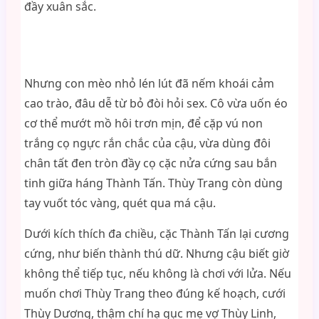
đầy xuân sắc.
Nhưng con mèo nhỏ lén lút đã nếm khoái cảm
cao trào, đâu dễ từ bỏ đòi hỏi sex. Cô vừa uốn éo
cơ thể mướt mồ hôi trơn mịn, để cặp vú non
trắng cọ ngực rắn chắc của cậu, vừa dùng đôi
chân tất đen tròn đầy cọ cặc nửa cứng sau bắn
tinh giữa háng Thành Tấn. Thùy Trang còn dùng
tay vuốt tóc vàng, quét qua má cậu.
Dưới kích thích đa chiều, cặc Thành Tấn lại cương
cứng, như biến thành thú dữ. Nhưng cậu biết giờ
không thể tiếp tục, nếu không là chơi với lửa. Nếu
muốn chơi Thùy Trang theo đúng kế hoạch, cưới
Thùy Dương, thậm chí hạ gục mẹ vợ Thùy Linh,