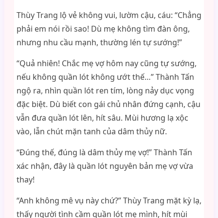
Thùy Trang lộ vẻ không vui, lườm cậu, cáu: “Chẳng
phải em nói rồi sao! Dù mẹ không tìm đàn ông,
nhưng nhu cầu mạnh, thường lén tự sướng!”
“Quả nhiên! Chắc mẹ vợ hôm nay cũng tự sướng,
nếu không quần lót không ướt thế…” Thành Tấn
ngộ ra, nhìn quần lót ren tím, lòng nảy dục vọng
đặc biệt. Dù biết con gái chủ nhân đứng cạnh, cậu
vẫn đưa quần lót lên, hít sâu. Mùi hương lạ xộc
vào, lẫn chút mặn tanh của dâm thủy nữ.
“Đúng thế, đúng là dâm thủy mẹ vợ!” Thành Tấn
xác nhận, đây là quần lót nguyên bản mẹ vợ vừa
thay!
“Anh không mê vụ này chứ?” Thùy Trang mặt kỳ lạ,
thấy người tình cầm quần lót mẹ mình, hít mùi