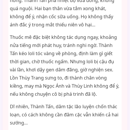
nóng. Thành Tấn pha nhiệt độ vừa uống, không
quá nguội. Hai bạn thân vừa tắm xong khát,
không để ý, nhận cốc sữa uống. Họ không thấy
ánh đắc ý trong mắt thiếu niên vô hại…
Thuốc mê đặc biệt không tác dụng ngay, khoảng
nửa tiếng mới phát huy, tránh nghi ngờ. Thành
Tấn kéo loli tóc vàng về phòng, định làm gì giết
thời gian, chờ thuốc ngấm. Nhưng loli bị cậu đụ
vài lần, khơi dậy gen dâm đãng, giờ nghiện sex.
Lồn Thùy Trang sưng to, đi thành chân vòng
kiềng, may mà Ngọc Ánh và Thùy Linh không để ý,
nếu không chuyện cô bị phá trinh đã lộ.
Dĩ nhiên, Thành Tấn, dâm tặc lão luyện chốn thác
loạn, có cách không cần đâm cặc vẫn khiến cả hai
sướng…