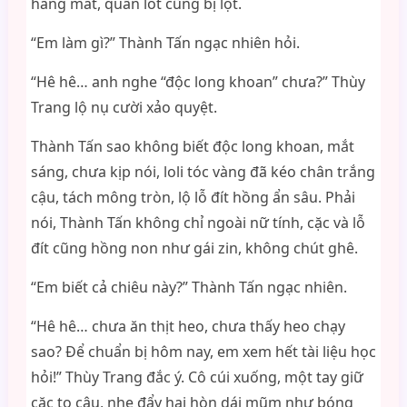
háng mát, quần lót cũng bị lột.
“Em làm gì?” Thành Tấn ngạc nhiên hỏi.
“Hê hê… anh nghe “độc long khoan” chưa?” Thùy
Trang lộ nụ cười xảo quyệt.
Thành Tấn sao không biết độc long khoan, mắt
sáng, chưa kịp nói, loli tóc vàng đã kéo chân trắng
cậu, tách mông tròn, lộ lỗ đít hồng ẩn sâu. Phải
nói, Thành Tấn không chỉ ngoài nữ tính, cặc và lỗ
đít cũng hồng non như gái zin, không chút ghê.
“Em biết cả chiêu này?” Thành Tấn ngạc nhiên.
“Hê hê… chưa ăn thịt heo, chưa thấy heo chạy
sao? Để chuẩn bị hôm nay, em xem hết tài liệu học
hỏi!” Thùy Trang đắc ý. Cô cúi xuống, một tay giữ
cặc to cậu, nhẹ đẩy hai hòn dái mũm như bóng