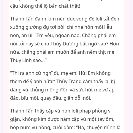
cậu không thể lộ bản chất thật!
Thành Tấn đành kìm nén dục vọng đè loli tất đen
xuống giường đụ tơi bời, chỉ nhẹ hôn môi liễu
non, an ủi: “Em yêu, ngoan nào. Chẳng phải em
nói tối nay sẽ cho Thùy Dương bất ngờ sao? Hơn
nữa, chẳng phải em muốn để anh nếm thịt mẹ
Thùy Linh sao…”
“Thì ra anh cứ nghĩ đụ mẹ em! Hừ! Em không
thèm để ý anh nữa!” Thùy Trang cảm thấy lại bị
dáng vú khủng mông đồn và sức hút mẹ vợ áp
đảo, bĩu môi, quay đầu, giận dỗi nói.
Thành Tấn thấy cặp vú non loli phập phồng vì
giận, không kìm được nắm cặp vú một tay ôm,
bóp núm vú hồng, cười dâm: “Ha, chuyện mình là