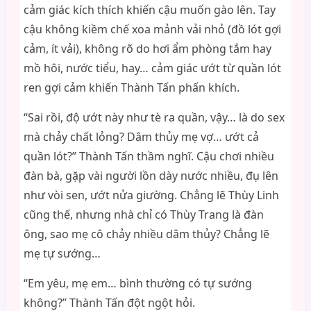
cảm giác kích thích khiến cậu muốn gào lên. Tay
cậu không kiềm chế xoa mảnh vải nhỏ (đồ lót gợi
cảm, ít vải), không rõ do hơi ẩm phòng tắm hay
mồ hôi, nước tiểu, hay… cảm giác ướt từ quần lót
ren gợi cảm khiến Thành Tấn phấn khích.
“Sai rồi, độ ướt này như tè ra quần, vậy… là do sex
mà chảy chất lỏng? Dâm thủy mẹ vợ… ướt cả
quần lót?” Thành Tấn thầm nghĩ. Cậu chơi nhiều
đàn bà, gặp vài người lồn dày nước nhiều, đụ lên
như vòi sen, ướt nửa giường. Chẳng lẽ Thùy Linh
cũng thế, nhưng nhà chỉ có Thùy Trang là đàn
ông, sao mẹ cô chảy nhiều dâm thủy? Chẳng lẽ
mẹ tự sướng…
“Em yêu, mẹ em… bình thường có tự sướng
không?” Thành Tấn đột ngột hỏi.