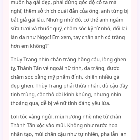
muốn hạ gái đẹp, phải đứng góc độ cô ta mà
nghĩ, thêm sở thích quái đản của ông, anh từng bị
bắt giả gái lâu. Nhưng nhờ đó, cơ thể anh ngâm
sữa tươi và thuốc quý, chăm sóc kỹ từ nhỏ, đổi lại
làn da như Ngọc! Em xem, tay chân anh có trắng
hơn em không?”
Thùy Trang nhìn chân trắng hồng cậu, lòng ghen
tỵ. Thành Tấn vẻ ngoài nữ tính, da trắng, được
chăm sóc bằng mỹ phẩm đỉnh, khiến nhiều gái
đẹp ghen. Thùy Trang phải thừa nhận, dù cậu đầy
tinh trùng, cặc thô dài kinh khủng, nhưng nhìn
thoáng qua, dễ bị vẻ nữ tính đáng yêu lừa.
Loli tóc vàng ngửi, mùi hương nhè nhẹ từ chân
Thành Tấn xộc vào mũi. Không như nước hoa
nhân tạo, mùi chân cậu như tự nhiên, pha lẫn lan