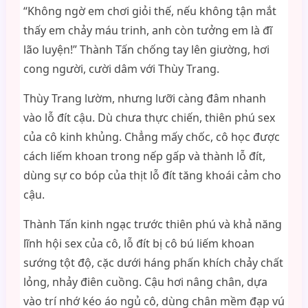
“Không ngờ em chơi giỏi thế, nếu không tận mắt
thấy em chảy máu trinh, anh còn tưởng em là đĩ
lão luyện!” Thành Tấn chống tay lên giường, hơi
cong người, cười dâm với Thùy Trang.
Thùy Trang lườm, nhưng lưỡi càng đâm nhanh
vào lỗ đít cậu. Dù chưa thực chiến, thiên phú sex
của cô kinh khủng. Chẳng mấy chốc, cô học được
cách liếm khoan trong nếp gấp và thành lỗ đít,
dùng sự co bóp của thịt lỗ đít tăng khoái cảm cho
cậu.
Thành Tấn kinh ngạc trước thiên phú và khả năng
lĩnh hội sex của cô, lỗ đít bị cô bú liếm khoan
sướng tột độ, cặc dưới háng phấn khích chảy chất
lỏng, nhảy điên cuồng. Cậu hơi nâng chân, dựa
vào trí nhớ kéo áo ngủ cô, dùng chân mềm đạp vú