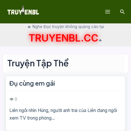
Skip
Sear
to
Main
content
🔥 Nghe Đọc truyện không quảng cáo tại
Menu
TRUYENBL.CC
🔥
Truyện Tập Thể
Đụ cùng em gái
👁 0
Liên ngồi nhìn Hùng, người anh trai của Liên đang ngồi
xem TV trong phòng...