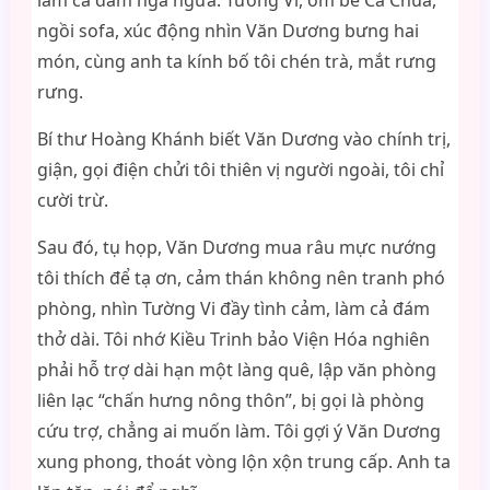
làm cả đám ngã ngửa. Tường Vi, ôm bé Cà Chua,
ngồi sofa, xúc động nhìn Văn Dương bưng hai
món, cùng anh ta kính bố tôi chén trà, mắt rưng
rưng.
Bí thư Hoàng Khánh biết Văn Dương vào chính trị,
giận, gọi điện chửi tôi thiên vị người ngoài, tôi chỉ
cười trừ.
Sau đó, tụ họp, Văn Dương mua râu mực nướng
tôi thích để tạ ơn, cảm thán không nên tranh phó
phòng, nhìn Tường Vi đầy tình cảm, làm cả đám
thở dài. Tôi nhớ Kiều Trinh bảo Viện Hóa nghiên
phải hỗ trợ dài hạn một làng quê, lập văn phòng
liên lạc “chấn hưng nông thôn”, bị gọi là phòng
cứu trợ, chẳng ai muốn làm. Tôi gợi ý Văn Dương
xung phong, thoát vòng lộn xộn trung cấp. Anh ta