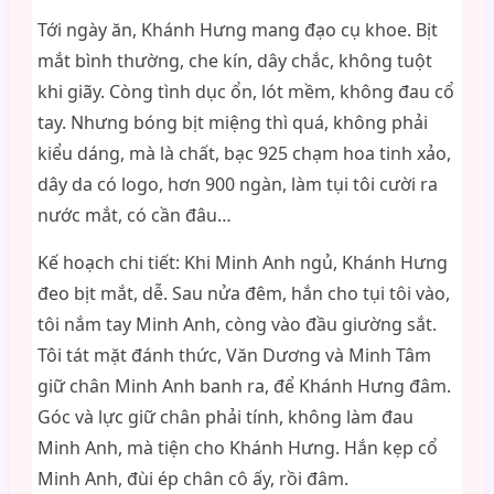
Tới ngày ăn, Khánh Hưng mang đạo cụ khoe. Bịt
mắt bình thường, che kín, dây chắc, không tuột
khi giãy. Còng tình dục ổn, lót mềm, không đau cổ
tay. Nhưng bóng bịt miệng thì quá, không phải
kiểu dáng, mà là chất, bạc 925 chạm hoa tinh xảo,
dây da có logo, hơn 900 ngàn, làm tụi tôi cười ra
nước mắt, có cần đâu…
Kế hoạch chi tiết: Khi Minh Anh ngủ, Khánh Hưng
đeo bịt mắt, dễ. Sau nửa đêm, hắn cho tụi tôi vào,
tôi nắm tay Minh Anh, còng vào đầu giường sắt.
Tôi tát mặt đánh thức, Văn Dương và Minh Tâm
giữ chân Minh Anh banh ra, để Khánh Hưng đâm.
Góc và lực giữ chân phải tính, không làm đau
Minh Anh, mà tiện cho Khánh Hưng. Hắn kẹp cổ
Minh Anh, đùi ép chân cô ấy, rồi đâm.