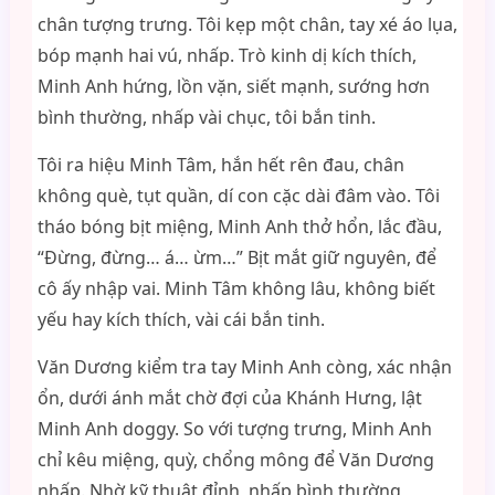
chân tượng trưng. Tôi kẹp một chân, tay xé áo lụa,
bóp mạnh hai vú, nhấp. Trò kinh dị kích thích,
Minh Anh hứng, lồn vặn, siết mạnh, sướng hơn
bình thường, nhấp vài chục, tôi bắn tinh.
Tôi ra hiệu Minh Tâm, hắn hết rên đau, chân
không què, tụt quần, dí con cặc dài đâm vào. Tôi
tháo bóng bịt miệng, Minh Anh thở hổn, lắc đầu,
“Đừng, đừng… á… ừm…” Bịt mắt giữ nguyên, để
cô ấy nhập vai. Minh Tâm không lâu, không biết
yếu hay kích thích, vài cái bắn tinh.
Văn Dương kiểm tra tay Minh Anh còng, xác nhận
ổn, dưới ánh mắt chờ đợi của Khánh Hưng, lật
Minh Anh doggy. So với tượng trưng, Minh Anh
chỉ kêu miệng, quỳ, chổng mông để Văn Dương
nhấp. Nhờ kỹ thuật đỉnh, nhấp bình thường