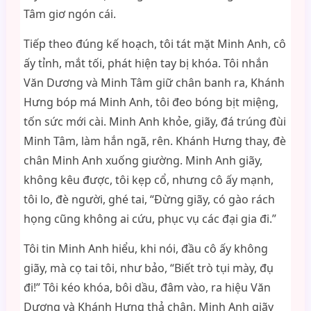
Tâm giơ ngón cái.
Tiếp theo đúng kế hoạch, tôi tát mặt Minh Anh, cô
ấy tỉnh, mắt tối, phát hiện tay bị khóa. Tôi nhắn
Văn Dương và Minh Tâm giữ chân banh ra, Khánh
Hưng bóp má Minh Anh, tôi đeo bóng bịt miệng,
tốn sức mới cài. Minh Anh khỏe, giãy, đá trúng đùi
Minh Tâm, làm hắn ngã, rên. Khánh Hưng thay, đè
chân Minh Anh xuống giường. Minh Anh giãy,
không kêu được, tôi kẹp cổ, nhưng cô ấy mạnh,
tôi lo, đè người, ghé tai, “Đừng giãy, có gào rách
họng cũng không ai cứu, phục vụ các đại gia đi.”
Tôi tin Minh Anh hiểu, khi nói, đầu cô ấy không
giãy, mà cọ tai tôi, như bảo, “Biết trò tụi mày, đụ
đi!” Tôi kéo khóa, bôi dầu, đâm vào, ra hiệu Văn
Dương và Khánh Hưng thả chân. Minh Anh giãy