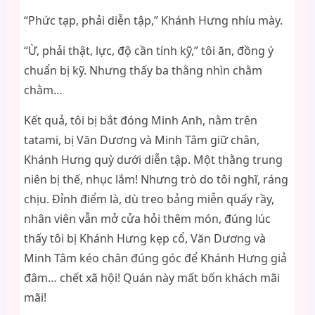
“Phức tạp, phải diễn tập,” Khánh Hưng nhíu mày.
“Ừ, phải thật, lực, độ cần tính kỹ,” tôi ăn, đồng ý
chuẩn bị kỹ. Nhưng thấy ba thằng nhìn chằm
chằm…
Kết quả, tôi bị bắt đóng Minh Anh, nằm trên
tatami, bị Văn Dương và Minh Tâm giữ chân,
Khánh Hưng quỳ dưới diễn tập. Một thằng trung
niên bị thế, nhục lắm! Nhưng trò do tôi nghĩ, ráng
chịu. Đỉnh điểm là, dù treo bảng miễn quấy rầy,
nhân viên vẫn mở cửa hỏi thêm món, đúng lúc
thấy tôi bị Khánh Hưng kẹp cổ, Văn Dương và
Minh Tâm kéo chân đúng góc để Khánh Hưng giả
đâm… chết xã hội! Quán này mất bốn khách mãi
mãi!