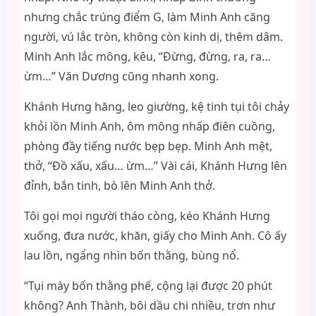
nhưng chắc trúng điểm G, làm Minh Anh căng
người, vú lắc tròn, không còn kinh dị, thêm dâm.
Minh Anh lắc mông, kêu, “Đừng, đừng, ra, ra…
ừm…” Văn Dương cũng nhanh xong.
Khánh Hưng hăng, leo giường, kệ tinh tụi tôi chảy
khỏi lồn Minh Anh, ôm mông nhấp điên cuồng,
phòng đầy tiếng nước bẹp bẹp. Minh Anh mệt,
thở, “Đồ xấu, xấu… ừm…” Vài cái, Khánh Hưng lên
đỉnh, bắn tinh, bò lên Minh Anh thở.
Tôi gọi mọi người tháo còng, kéo Khánh Hưng
xuống, đưa nước, khăn, giấy cho Minh Anh. Cô ấy
lau lồn, ngẩng nhìn bốn thằng, bùng nổ.
“Tụi mày bốn thằng phế, cộng lại được 20 phút
không? Anh Thành, bôi dầu chi nhiều, trơn như