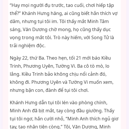
“Hay mọi người đụ trước, tao cuối, chơi hiếp tập
thể?” Khánh Hưng hăng, ai cũng biết hắn thích vợ
dâm, nhưng tụi tôi im. Tôi thấy mắt Minh Tâm
sáng, Văn Dương chờ mong, họ cũng thấy dục
vọng trong mắt tôi. Trò này hiếm, với Song Tử là
trải nghiệm độc.
Ngày 22, thứ Ba. Theo hẹn, tối 21 mới báo Kiều
Trinh, Phương Uyên, Tường Vi. Ba cô tò mò, lo
lắng. Kiều Trinh bảo không chịu nổi cảnh đó,
không đi. Phương Uyên và Tường Vi muốn xem,
nhưng bận con, đành để tụi tôi chơi.
Khánh Hưng dẫn tụi tôi lén vào phòng chính,
Minh Anh đã bịt mắt, tay còng đầu giường. Thấy
tụi tôi ngơ, hắn cười nhỏ, “Minh Anh thích ngủ giơ
tay, tao nhân tiện còng.” Tôi, Văn Dương, Minh