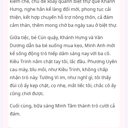
kiềm chế, chủ đề xoay quanh biệt thự quê Khánh
Hưng, nghe hắn kể làng đổi mới, phong tục cải
thiện, kết hợp chuyến hỗ trợ nông thôn, cả đám
cảm thán, thêm mong chờ ba ngày sau ở biệt thự.
Giữa tiệc, bé Cún quậy, Khánh Hưng và Văn
Dương dẫn ba bé xuống mua kẹo, Minh Anh mới
kể sống động trò hiếp dâm sáng nay với ba cô.
Kiều Trinh nắm chặt tay tôi, lắc đầu. Phương Uyên
cau mày, bĩu môi, như Kiều Trinh, không chấp
nhận trò này. Tường Vi im, như nghĩ gì, tôi thấy
đùi cô ấy kẹp chặt, cọ nhẹ, mắt liếc tôi, chắc cô ấy
cũng chơi được.
Cuối cùng, bữa sáng Minh Tâm thành trò cười cả
đám.