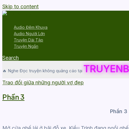
Skip to content
Audio Đêm Khuya
Audio Người Lớn
Truyện Dài Tập
Truyện Ngắn
Search
TRUYENB
🔥 Nghe Đọc truyện không quảng cáo tại
Trao đổi giữa những người vợ đẹp
Phần 3
Phần 3
Mở cửa ghế lái ở bãi đỗ xe, Kiều Trinh đang ngồi ghế