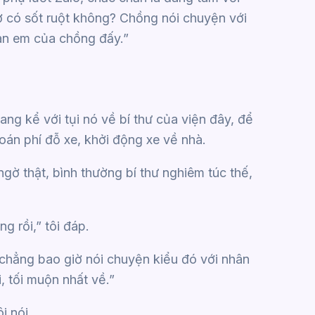
hờ có sốt ruột không? Chồng nói chuyện với
àn em của chồng đấy.”
ang kể với tụi nó về bí thư của viện đây, để
toán phí đỗ xe, khởi động xe về nhà.
gờ thật, bình thường bí thư nghiêm túc thế,
 rồi,” tôi đáp.
 chẳng bao giờ nói chuyện kiểu đó với nhân
, tối muộn nhất về.”
i nói.