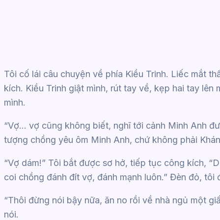
Tôi cố lái câu chuyện về phía Kiều Trinh. Liếc mắt t
kích. Kiều Trinh giật mình, rút tay về, kẹp hai tay l
mình.
“Vợ… vợ cũng không biết, nghĩ tới cảnh Minh Anh đ
tượng chồng yêu ôm Minh Anh, chứ không phải Khánh
“Vợ dám!” Tôi bắt được sơ hở, tiếp tục công kích, “D
coi chồng đánh đít vợ, đánh mạnh luôn.” Đèn đỏ, tôi
“Thôi đừng nói bậy nữa, ăn no rồi về nhà ngủ một giấ
nói.