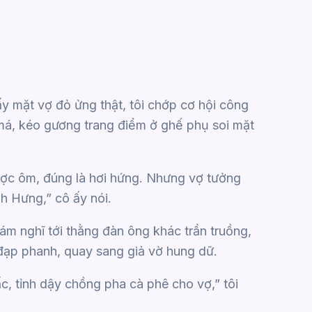
hấy mặt vợ đỏ ửng thật, tôi chớp cơ hội công
ên má, kéo gương trang điểm ở ghế phụ soi mặt
ược ôm, đúng là hơi hứng. Nhưng vợ tưởng
 Hưng,” cô ấy nói.
ám nghĩ tới thằng đàn ông khác trần truồng,
 đạp phanh, quay sang giả vờ hung dữ.
c, tỉnh dậy chồng pha cà phê cho vợ,” tôi