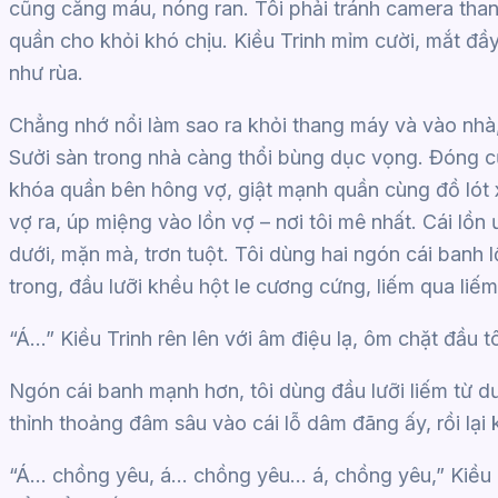
cũng căng máu, nóng ran. Tôi phải tránh camera than
quần cho khỏi khó chịu. Kiều Trinh mỉm cười, mắt đầ
như rùa.
Chẳng nhớ nổi làm sao ra khỏi thang máy và vào nhà,
Sưởi sàn trong nhà càng thổi bùng dục vọng. Đóng cử
khóa quần bên hông vợ, giật mạnh quần cùng đồ lót 
vợ ra, úp miệng vào lồn vợ – nơi tôi mê nhất. Cái lồ
dưới, mặn mà, trơn tuột. Tôi dùng hai ngón cái banh l
trong, đầu lưỡi khều hột le cương cứng, liếm qua liếm 
“Á…” Kiều Trinh rên lên với âm điệu lạ, ôm chặt đầu t
Ngón cái banh mạnh hơn, tôi dùng đầu lưỡi liếm từ dướ
thỉnh thoảng đâm sâu vào cái lỗ dâm đãng ấy, rồi lại 
“Á… chồng yêu, á… chồng yêu… á, chồng yêu,” Kiều T