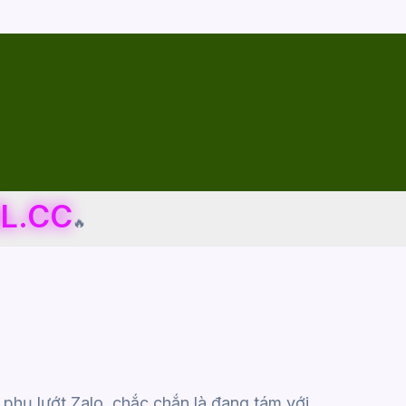
L.CC
🔥
 phụ lướt Zalo, chắc chắn là đang tám với