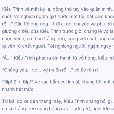
Kiều Trinh vẻ mặt kỳ lạ, bỗng thò tay vào quần mình, 
suốt. Vợ nghịch ngợm giơ trước mặt tôi, hất cằm khoe
rồi…” Đầu tôi ong ong – trời ạ, nói chuyện về phụ nữ
giường chiếu của Kiều Trinh trước giờ, chẳng lẽ vợ 
nhọn vểnh, cổ thon trắng trẻo, cộng với chất lỏng dâ
quyến rũ chết người. Tôi nghiêng người, ngậm ngay 
“Á…” Kiều Trinh phát ra âm thanh từ cổ họng, kiểu mà
“Chồng yêu… vợ… vợ muốn rồi…” cô ấy rên rỉ.
“Bíp! Bíp! Bíp!” Xe sau bấm còi inh ỏi, chúng tôi mới
nhanh hết mức.
Từ bãi đỗ xe đến thang máy, Kiều Trinh chẳng nói gì.
cả cổ trắng trẻo cũng hồng rực. Tương tự, nghĩ tới c