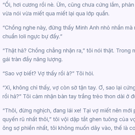
“Ối, hơi cương rồi nè. Ừm, cũng chưa cứng lắm, phản
vừa nói vừa miết qua miết lại qua lớp quần.
“Chồng nghe này, đừng thấy Minh Anh nhỏ nhắn mà 
chuẩn loli ngực bự đấy.”
“Thật hả? Chồng chẳng nhận ra,” tôi nói thật. Trong
gái tràn đầy năng lượng.
“Sao vợ biết? Vợ thấy rồi à?” Tôi hỏi.
“Xì, không chỉ thấy, vợ còn sờ tận tay. Ơ, sao lại cứn
rồi hả?” Tôi cảm nhận bàn tay trắng trẻo thon dài ở 
“Thôi, đừng nghịch, đang lái xe! Tại vợ miết nên mới
quyến rũ nhất thôi,” tôi vội dập tắt ghen tuông của v
ông sợ phiền nhất, tôi không muốn dây vào, thế là c