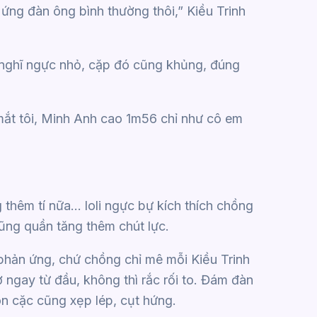
 ứng đàn ông bình thường thôi,” Kiều Trinh
nghĩ ngực nhỏ, cặp đó cũng khủng, đúng
 mắt tôi, Minh Anh cao 1m56 chỉ như cô em
g thêm tí nữa… loli ngực bự kích thích chồng
đũng quần tăng thêm chút lực.
 phản ứng, chứ chồng chỉ mê mỗi Kiều Trinh
ợ ngay từ đầu, không thì rắc rối to. Đám đàn
on cặc cũng xẹp lép, cụt hứng.