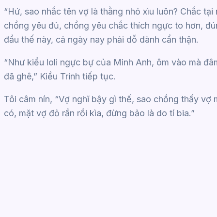
“Hứ, sao nhắc tên vợ là thằng nhỏ xìu luôn? Chắc tạ
chồng yêu đủ, chồng yêu chắc thích ngực to hơn, đú
đầu thế này, cả ngày nay phải dỗ dành cẩn thận.
“Như kiểu loli ngực bự của Minh Anh, ôm vào mà đâ
đã ghê,” Kiều Trinh tiếp tục.
Tôi câm nín, “Vợ nghĩ bậy gì thế, sao chồng thấy vợ m
có, mặt vợ đỏ rần rồi kìa, đừng bảo là do tí bia.”