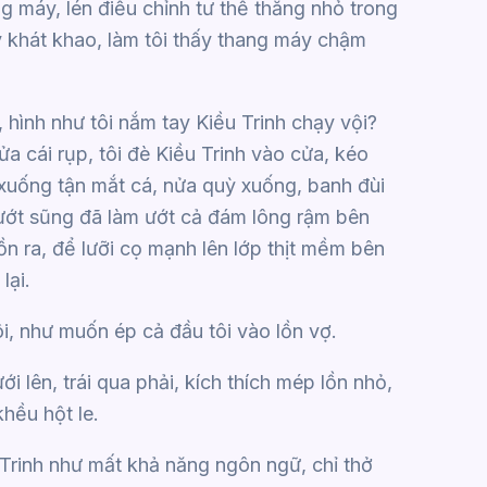
g máy, lén điều chỉnh tư thế thằng nhỏ trong
y khát khao, làm tôi thấy thang máy chậm
 hình như tôi nắm tay Kiều Trinh chạy vội?
a cái rụp, tôi đè Kiều Trinh vào cửa, kéo
xuống tận mắt cá, nửa quỳ xuống, banh đùi
n ướt sũng đã làm ướt cả đám lông rậm bên
ồn ra, để lưỡi cọ mạnh lên lớp thịt mềm bên
lại.
ôi, như muốn ép cả đầu tôi vào lồn vợ.
i lên, trái qua phải, kích thích mép lồn nhỏ,
khều hột le.
rinh như mất khả năng ngôn ngữ, chỉ thở