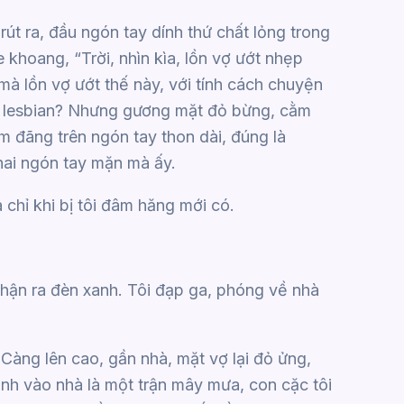
rút ra, đầu ngón tay dính thứ chất lỏng trong
 khoang, “Trời, nhìn kìa, lồn vợ ướt nhẹp
 mà lồn vợ ướt thế này, với tính cách chuyện
là lesbian? Nhưng gương mặt đỏ bừng, cằm
m đãng trên ngón tay thon dài, đúng là
hai ngón tay mặn mà ấy.
 chỉ khi bị tôi đâm hăng mới có.
 nhận ra đèn xanh. Tôi đạp ga, phóng về nhà
 Càng lên cao, gần nhà, mặt vợ lại đỏ ửng,
ảnh vào nhà là một trận mây mưa, con cặc tôi