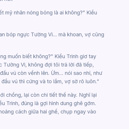
iết mỹ nhân nóng bỏng là ai không?” Kiều
 gan bóp ngực Tường Vi… mà khoan, vợ cũng
ng muốn biết không?” Kiều Trinh giơ tay
ường Vi, không đợi tôi trả lời đã tiếp,
 đầu vú còn vểnh lên. Ừm… nói sao nhỉ, như
đầu vú thì cứng và to lắm, vợ sờ rõ luôn.”
 chồng, lại còn chi tiết thế này. Nghĩ lại
ều Trinh, đúng là gợi hình dung ghê gớm.
khoảng cách giữa hai ghế, chụp ngay vào