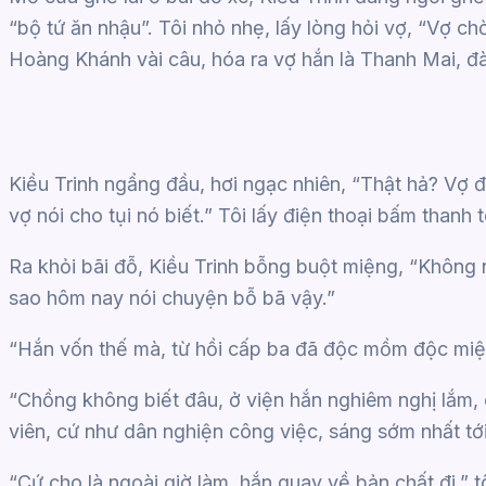
“bộ tứ ăn nhậu”. Tôi nhỏ nhẹ, lấy lòng hỏi vợ, “Vợ c
Hoàng Khánh vài câu, hóa ra vợ hắn là Thanh Mai, đ
Kiều Trinh ngẩng đầu, hơi ngạc nhiên, “Thật hả? Vợ đ
vợ nói cho tụi nó biết.” Tôi lấy điện thoại bấm thanh 
Ra khỏi bãi đỗ, Kiều Trinh bỗng buột miệng, “Không n
sao hôm nay nói chuyện bỗ bã vậy.”
“Hắn vốn thế mà, từ hồi cấp ba đã độc mồm độc miệng
“Chồng không biết đâu, ở viện hắn nghiêm nghị lắm,
viên, cứ như dân nghiện công việc, sáng sớm nhất tới
“Cứ cho là ngoài giờ làm, hắn quay về bản chất đi,” tô