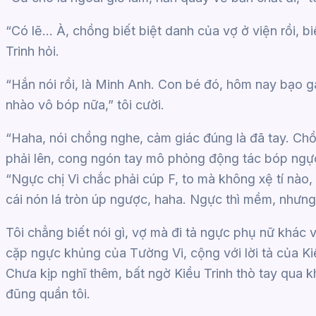
“Có lẽ… À, chồng biết biệt danh của vợ ở viện rồi, b
Trinh hỏi.
“Hắn nói rồi, là Minh Anh. Con bé đó, hôm nay bạo
nhào vô bóp nữa,” tôi cười.
“Haha, nói chồng nghe, cảm giác đúng là đã tay. Chồ
phải lên, cong ngón tay mô phỏng động tác bóp ngực T
“Ngực chị Vi chắc phải cúp F, to mà không xệ tí nào,
cái nón lá tròn úp ngược, haha. Ngực thì mềm, nhưng 
Tôi chẳng biết nói gì, vợ mà đi tả ngực phụ nữ khác với
cặp ngực khủng của Tường Vi, cộng với lời tả của Ki
Chưa kịp nghĩ thêm, bất ngờ Kiều Trinh thò tay qua 
đũng quần tôi.