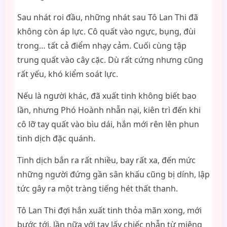
Sau nhát roi đầu, những nhát sau Tô Lan Thi đã
không còn áp lực. Cô quất vào ngực, bụng, đùi
trong… tất cả điểm nhạy cảm. Cuối cùng tập
trung quất vào cây cặc. Dù rất cứng nhưng cũng
rất yếu, khó kiểm soát lực.
Nếu là người khác, đã xuất tinh không biết bao
lần, nhưng Phó Hoành nhẫn nại, kiên trì đến khi
cô lỡ tay quất vào bìu dái, hắn mới rên lên phun
tinh dịch đặc quánh.
Tinh dịch bắn ra rất nhiều, bay rất xa, đến mức
những người đứng gần sân khấu cũng bị dính, lập
tức gây ra một tràng tiếng hét thất thanh.
Tô Lan Thi đợi hắn xuất tinh thỏa mãn xong, mới
bước tới, lần nữa với tay lấy chiếc nhẫn từ miệng