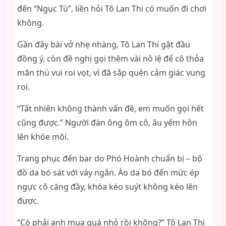
đến “Ngục Tù”, liền hỏi Tô Lan Thi có muốn đi chơi
không.
Gần đây bài vở nhẹ nhàng, Tô Lan Thi gật đầu
đồng ý, còn đề nghị gọi thêm vài nô lệ để cô thỏa
mãn thú vui roi vọt, vì đã sắp quên cảm giác vung
roi.
“Tất nhiên không thành vấn đề, em muốn gọi hết
cũng được.” Người đàn ông ôm cô, âu yếm hôn
lên khóe môi.
Trang phục đến bar do Phó Hoành chuẩn bị – bộ
đồ da bó sát với váy ngắn. Áo da bó đến mức ép
ngực cô căng đầy, khóa kéo suýt không kéo lên
được.
“Có phải anh mua quá nhỏ rồi không?” Tô Lan Thi