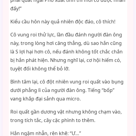
phải quất ngài Phó xuất tinh thì mới có được nhẫn
đấy!”
Kiểu cầu hôn này quả nhiên độc đáo, cô thích!
Cô vung roi thử lực, lần đầu đánh người đàn ông
này, trong lòng hơi căng thẳng, dù sao hắn cũng
là S lợi hại hơn cô, nếu đánh không tốt chắc chắn
bị hắn phát hiện. Nhưng nghĩ lại, cơ hội hiếm có,
tuyệt đối không thể bỏ lỡ.
Bình tâm lại, cô đột nhiên vung roi quất vào bụng
dưới phẳng lì của người đàn ông. Tiếng “bốp”
vang khắp đại sảnh qua micro.
Roi quất gần dương vật nhưng không chạm vào,
trong tích tắc, cây cặc phình to thêm.
Hắn ngậm nhẫn, rên khẽ: “Ư…”