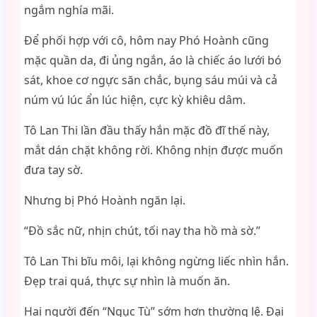
ngắm nghía mãi.
Để phối hợp với cô, hôm nay Phó Hoành cũng
mặc quần da, đi ủng ngắn, áo là chiếc áo lưới bó
sát, khoe cơ ngực săn chắc, bụng sáu múi và cả
núm vú lúc ẩn lúc hiện, cực kỳ khiêu dâm.
Tô Lan Thi lần đầu thấy hắn mặc đồ đĩ thế này,
mắt dán chặt không rời. Không nhịn được muốn
đưa tay sờ.
Nhưng bị Phó Hoành ngăn lại.
“Đồ sắc nữ, nhịn chút, tối nay tha hồ mà sờ.”
Tô Lan Thi bĩu môi, lại không ngừng liếc nhìn hắn.
Đẹp trai quá, thực sự nhìn là muốn ăn.
Hai người đến “Ngục Tù” sớm hơn thường lệ. Đại