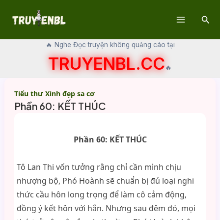
Skip
Sear
to
Main
content
🔥 Nghe Đọc truyện không quảng cáo tại
Menu
TRUYENBL.CC
🔥
Tiểu thư Xinh đẹp sa cơ
Phần 60: KẾT THÚC
Phần 60: KẾT THÚC
Tô Lan Thi vốn tưởng rằng chỉ cần mình chịu
nhượng bộ, Phó Hoành sẽ chuẩn bị đủ loại nghi
thức cầu hôn long trọng để làm cô cảm động,
đồng ý kết hôn với hắn. Nhưng sau đêm đó, mọi