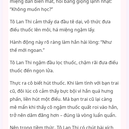
miệng dần biến mất, hỏi bằng giọng lạnh nhạt:
“Không muốn học?”
Tô Lan Thi cảm thấy da đầu tê dại, vô thức đưa
điếu thuốc lên môi, há miệng ngậm lấy.
Hành động này rõ ràng làm hắn hài lòng: “Như
thế mới ngoan.”
Tô Lan Thi ngậm đầu lọc thuốc, chậm rãi đưa điếu
thuốc đến ngọn lửa.
Thực ra cô biết hút thuốc. Khi làm tình với bạn trai
cũ, đôi lúc cô cảm thấy bực bội vì hắn quá hưng
phấn, liền hút một điếu. Mà bạn trai cũ lại càng
mê mẩn khi thấy cô ngậm thuốc quất roi vào hắn,
trở nên dâm đãng hơn – đúng là vòng luẩn quẩn.
Nên trong tiềm thức, Tô Lan Thi có chút bài xích