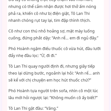
nhưng có thể cảm nhận được hơi thở ấm nóng
phả ra, khiến cô như bị điện giật, Tô Lan Thi
nhanh chóng rụt tay lại, tim đập thình thịch.
Cô như con thú nhỏ hoảng sợ, mặt mày luống
cuống, đứng phắt dậy: “Anh rể… em đi ngủ đây.”
Phó Hoành ngậm điếu thuốc cô vừa hút, đầu lưỡi
đẩy nhẹ đầu lọc: “Ừ, đi đi.”
Tô Lan Thi quay người định đi, nhưng giây tiếp
theo lại dừng bước, ngoảnh lại hỏi: “Anh rể… anh
sẽ kể với chị chuyện em học hút thuốc chứ?”
Phó Hoành tựa người trên sofa, nhìn cô một lúc
lâu mới hỏi ngược lại: “Không muốn cô ấy biết?”
Tô Lan Thi gật đầu: “Vâng.”