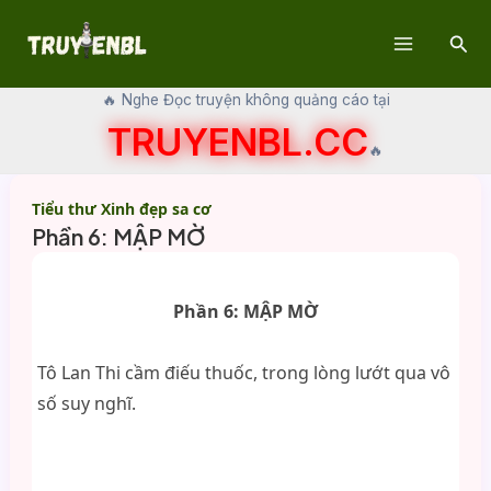
Skip
Sear
to
Main
content
🔥 Nghe Đọc truyện không quảng cáo tại
Menu
TRUYENBL.CC
🔥
Tiểu thư Xinh đẹp sa cơ
Phần 6: MẬP MỜ
Phần 6: MẬP MỜ
Tô Lan Thi cầm điếu thuốc, trong lòng lướt qua vô
số suy nghĩ.