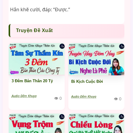
Hắn khẽ cười, đáp: “Được.”
Truyện Đề Xuất
3 Đêm Bán Thân 20 Tỷ
Bi Kịch Cuộc Đời
Audio Đêm Khuya
Audio Đêm Khuya
👁 0
👁 0