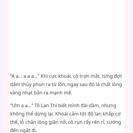
“A a… a a a…” Khi cực khoái, cô trợn mắt, từng đợt
dâm thủy phun ra từ lồn, ngay sau đó là chất lỏng
vàng nhạt bắn ra mạnh mẽ.
“Ưm a a…” Tô Lan Thi biết mình đái dầm, nhưng
không thể dừng lại. Khoái cảm tột độ lan khắp cơ
thể, lỗ chân lông giãn nở, cô run rẩy rên rỉ, sướng
đến ngất đi.