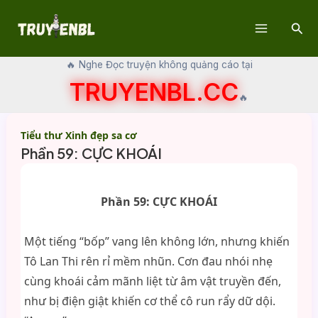
Skip
Sear
to
Main
content
🔥 Nghe Đọc truyện không quảng cáo tại
Menu
TRUYENBL.CC
🔥
Tiểu thư Xinh đẹp sa cơ
Phần 59: CỰC KHOÁI
Phần 59: CỰC KHOÁI
Một tiếng “bốp” vang lên không lớn, nhưng khiến
Tô Lan Thi rên rỉ mềm nhũn. Cơn đau nhói nhẹ
cùng khoái cảm mãnh liệt từ âm vật truyền đến,
như bị điện giật khiến cơ thể cô run rẩy dữ dội.