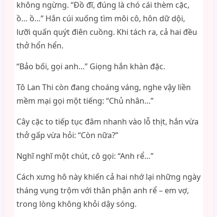
không ngừng. “Đồ đĩ, đúng là chó cái thèm cặc,
ồ… ồ…” Hắn cúi xuống tìm môi cô, hôn dữ dội,
lưỡi quấn quýt điên cuồng. Khi tách ra, cả hai đều
thở hổn hển.
“Bảo bối, gọi anh…” Giọng hắn khàn đặc.
Tô Lan Thi còn đang choáng váng, nghe vậy liền
mềm mại gọi một tiếng: “Chủ nhân…”
Cây cặc to tiếp tục đâm nhanh vào lỗ thịt, hắn vừa
thở gấp vừa hỏi: “Còn nữa?”
Nghĩ nghĩ một chút, cô gọi: “Anh rể…”
Cách xưng hô này khiến cả hai nhớ lại những ngày
tháng vụng trộm với thân phận anh rể – em vợ,
trong lòng không khỏi dậy sóng.