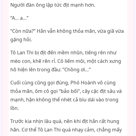
Người đàn ông lập tức địt mạnh hơn.
“A… a…”
“Còn nữa?” Hắn vẫn không thỏa mãn, vừa giã vừa
gặng hỏi.
Tô Lan Thi bị địt đến mềm nhũn, tiếng rên như
mèo con, khẽ rên rỉ. Cô liếm môi, một cách xưng
hô hiện lên trong đầu: “Chồng ơi…”
Cuối cùng cũng gọi đúng, Phó Hoành vô cùng
thỏa mãn, ôm cô gọi “bảo bối”, cây cặc địt sâu và
mạnh, hận không thể nhét cả bìu dái vào trong
lồn.
Trước kia nhịn lâu quá, nên khi địt hắn rất hung
hãn. Cơ thể Tô Lan Thi quá nhạy cảm, chẳng mấy