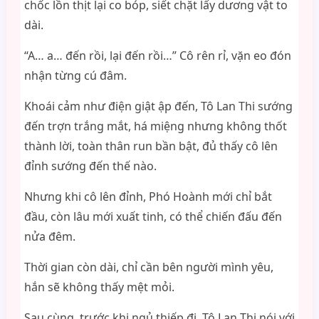
chốc lồn thịt lại co bóp, siết chặt lấy dương vật to
dài.
“A… a… đến rồi, lại đến rồi…” Cô rên rỉ, vặn eo đón
nhận từng cú đâm.
Khoái cảm như điện giật ập đến, Tô Lan Thi sướng
đến trợn trắng mắt, há miệng nhưng không thốt
thành lời, toàn thân run bần bật, đủ thấy cô lên
đỉnh sướng đến thế nào.
Nhưng khi cô lên đỉnh, Phó Hoành mới chỉ bắt
đầu, còn lâu mới xuất tinh, có thể chiến đấu đến
nửa đêm.
Thời gian còn dài, chỉ cần bên người mình yêu,
hắn sẽ không thấy mệt mỏi.
Sau cùng, trước khi ngủ thiếp đi, Tô Lan Thi nói với