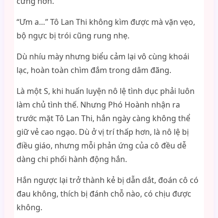
cứng hơn.
“Ưm a…” Tô Lan Thi không kìm được mà vặn vẹo,
bộ ngực bị trói cũng rung nhẹ.
Dù nhíu mày nhưng biểu cảm lại vô cùng khoái
lạc, hoàn toàn chìm đắm trong dâm đãng.
Là một S, khi huấn luyện nô lệ tình dục phải luôn
làm chủ tình thế. Nhưng Phó Hoành nhận ra
trước mặt Tô Lan Thi, hắn ngày càng không thể
giữ vẻ cao ngạo. Dù ở vị trí thấp hơn, là nô lệ bị
điều giáo, nhưng mỗi phản ứng của cô đều dễ
dàng chi phối hành động hắn.
Hắn ngược lại trở thành kẻ bị dẫn dắt, đoán cô có
đau không, thích bị đánh chỗ nào, có chịu được
không.