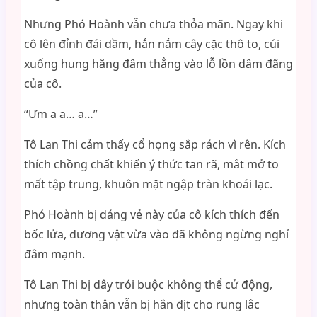
Nhưng Phó Hoành vẫn chưa thỏa mãn. Ngay khi
cô lên đỉnh đái dầm, hắn nắm cây cặc thô to, cúi
xuống hung hăng đâm thẳng vào lỗ lồn dâm đãng
của cô.
“Ưm a a… a…”
Tô Lan Thi cảm thấy cổ họng sắp rách vì rên. Kích
thích chồng chất khiến ý thức tan rã, mắt mở to
mất tập trung, khuôn mặt ngập tràn khoái lạc.
Phó Hoành bị dáng vẻ này của cô kích thích đến
bốc lửa, dương vật vừa vào đã không ngừng nghỉ
đâm mạnh.
Tô Lan Thi bị dây trói buộc không thể cử động,
nhưng toàn thân vẫn bị hắn địt cho rung lắc