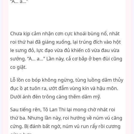
“A… a…”
Chưa kịp cảm nhận cơn cực khoái bùng nổ, nhát
roi thứ hai đã giáng xuống, lại trúng đích vào hột
le sưng đỏ, lực đạo vừa đủ khiến cô vừa đau vừa
sướng. “A… a…” Lần này, cả cơ bắp ở bẹn đùi cũng
co giật.
Lỗ lồn co bóp không ngừng, tùng luồng dâm thủy
đục ồ ạt tuôn ra, ướt đẫm vùng kín và hậu môn.
Dưới ánh đèn trông càng thêm dâm mỹ.
Sau tiếng rên, Tô Lan Thi lại mong chờ nhát roi
thứ ba. Nhưng lần này, roi hướng về núm vú căng
cứng. Bị đánh bất ngờ, núm vú run rẩy rồi cương