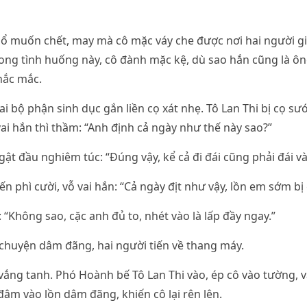
hổ muốn chết, may mà cô mặc váy che được nơi hai người g
trong tình huống này, cô đành mặc kệ, dù sao hắn cũng là ôn
hắc mắc.
ai bộ phận sinh dục gắn liền cọ xát nhẹ. Tô Lan Thi bị cọ s
ai hắn thì thầm: “Anh định cả ngày như thế này sao?”
ật đầu nghiêm túc: “Đúng vậy, kể cả đi đái cũng phải đái và
ến phì cười, vỗ vai hắn: “Cả ngày địt như vậy, lồn em sớm bị
“Không sao, cặc anh đủ to, nhét vào là lấp đầy ngay.”
 chuyện dâm đãng, hai người tiến về thang máy.
ắng tanh. Phó Hoành bế Tô Lan Thi vào, ép cô vào tường, 
 đâm vào lồn dâm đãng, khiến cô lại rên lên.