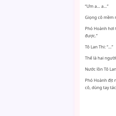
“Ưm a… a…”
Giọng cô mềm n
Phó Hoành hơi t
được.”
Tô Lan Thi: “…”
Thế là hai người
Nước lồn Tô Lan
Phó Hoành địt m
cô, dùng tay tá