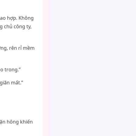
iao hợp. Không
g chủ công ty,
ướng, rên rỉ mềm
o trong.”
 giãn mất.”
vặn hông khiến