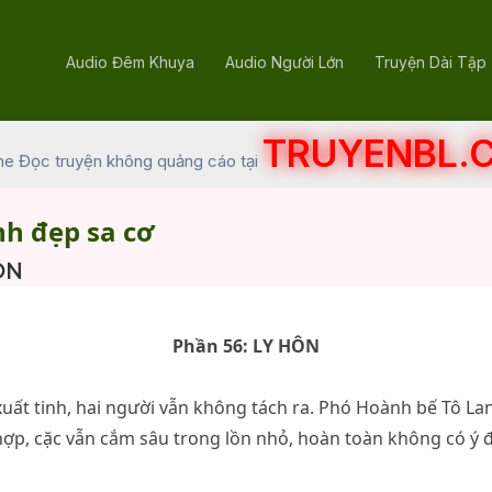
Audio Đêm Khuya
Audio Người Lớn
Truyện Dài Tập
TRUYENBL.
he Đọc truyện không quảng cáo tại
nh đẹp sa cơ
ÔN
Phần 56: LY HÔN
xuất tinh, hai người vẫn không tách ra. Phó Hoành bế Tô La
 hợp, cặc vẫn cắm sâu trong lồn nhỏ, hoàn toàn không có ý đ