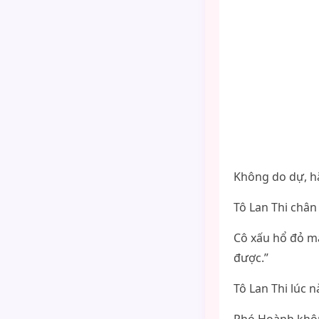
Không do dự, hắ
Tô Lan Thi chân
Cô xấu hổ đỏ m
được.”
Tô Lan Thi lúc n