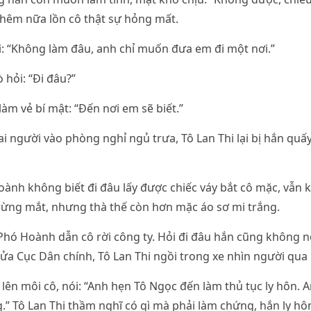
thêm nữa lồn cô thật sự hỏng mất.
: “Không làm đâu, anh chỉ muốn đưa em đi một nơi.”
 hỏi: “Đi đâu?”
àm vẻ bí mật: “Đến nơi em sẽ biết.”
ai người vào phòng nghỉ ngủ trưa, Tô Lan Thi lại bị hắn quấy
oành không biết đi đâu lấy được chiếc váy bắt cô mặc, vẫn
 trừng mắt, nhưng thà thế còn hơn mặc áo sơ mi trắng.
Phó Hoành dẫn cô rời công ty. Hỏi đi đâu hắn cũng không nó
ửa Cục Dân chính, Tô Lan Thi ngồi trong xe nhìn người qua l
ên môi cô, nói: “Anh hẹn Tô Ngọc đến làm thủ tục ly hôn.
” Tô Lan Thi thầm nghĩ có gì mà phải làm chứng, hắn ly hô