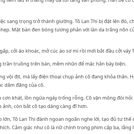
 liếm lâu vì thang máy đã tới tầng văn phòng. Hắn bế cô 
iệc sang trọng trở thành giường. Tô Lan Thi bị đặt lên đó, 
nhẹp. Mặt bàn đen bóng tương phản với làn da trắng nõn c
ấp, cởi áo khoác, mở cúc áo sơ mi rồi mới bắt đầu cởi váy T
 trần truồng trên bàn, mềm nhũn để mặc hắn bày biện.
 vội địt, mà lấy điện thoại chụp ảnh cô đang khỏa thân. H
c dâm đãng của cô.
lên cơn khát, lồn ngứa ngáy trống rỗng. Cô vặn mông đòi hỏ
ảnh, còn bắt cô tạo dáng càng đĩ hơn.
o lớn, Tô Lan Thi đành ngoan ngoãn nghe lời, tạo đủ tư th
hích. Cảm giác như cô là nữ chính trong phim cấp ba, lẳng 