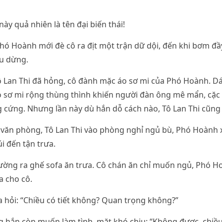
ày quả nhiên là tên đại biến thái!
Phó Hoành mới đè cô ra địt một trận dữ dội, đến khi bơm đầy
ịu dừng.
ô Lan Thi đã hỏng, cô đành mặc áo sơ mi của Phó Hoành. D
 sơ mi rộng thùng thình khiến người đàn ông mê mẩn, cặc 
ng cứng. Nhưng lần này dù hắn dỗ cách nào, Tô Lan Thi cũng
 văn phòng, Tô Lan Thi vào phòng nghỉ ngủ bù, Phó Hoành 
i đến tận trưa.
ường ra ghế sofa ăn trưa. Cô chán ăn chỉ muốn ngủ, Phó H
a cho cô.
 hỏi: “Chiều có tiết không? Quan trọng không?”
g hắn còn muốn làm tình, mặt khó chịu: “Không được, chiề