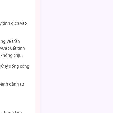
 tinh dịch vào
áng vẻ trần
vừa xuất tinh
 không chịu.
xử lý đống công
oành đành tự
u không làm