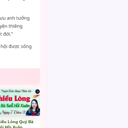
mưu anh tưởng
uyện thiêng
 đời.”
 hội được sống
iều Lòng Quý Bà
ổi Hồi Xuân