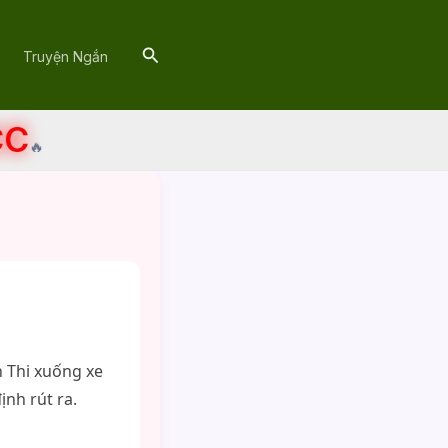
Search
Truyện Ngắn
CC
🔥
n Thi xuống xe
ịnh rút ra.