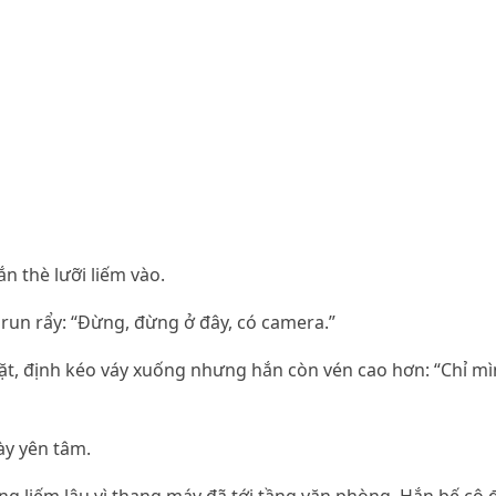
n thè lưỡi liếm vào.
 run rẩy: “Đừng, đừng ở đây, có camera.”
ặt, định kéo váy xuống nhưng hắn còn vén cao hơn: “Chỉ m
ày yên tâm.