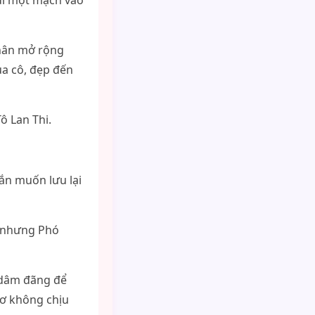
đi một mạch vào
chân mở rộng
ủa cô, đẹp đến
ô Lan Thi.
ắn muốn lưu lại
i nhưng Phó
ế dâm đãng để
lơ không chịu