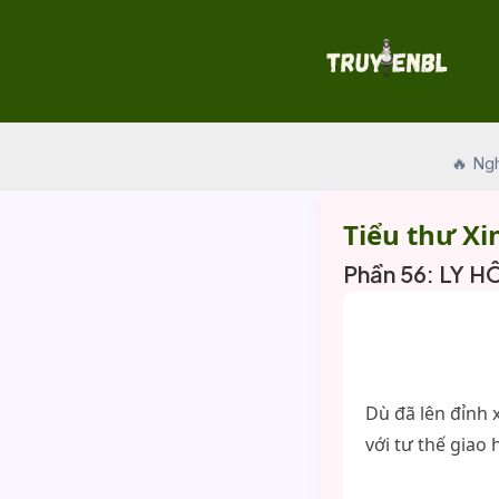
Skip
to
content
🔥 Ng
Tiểu thư Xi
Phần 56: LY H
Dù đã lên đỉnh 
với tư thế giao