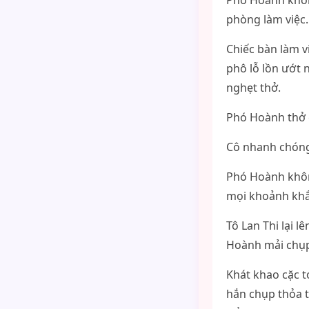
Phó Hoành không
phòng làm việc.
Chiếc bàn làm v
phô lỗ lồn ướt 
nghẹt thở.
Phó Hoành thở g
Cô nhanh chóng
Phó Hoành không
mọi khoảnh khắ
Tô Lan Thi lại 
Hoành mải chụp 
Khát khao cặc t
hắn chụp thỏa t