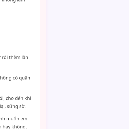
 rối thêm lần
 không có quần
i, cho đến khi
ại, sững sờ.
 Anh muốn em
n hay không,