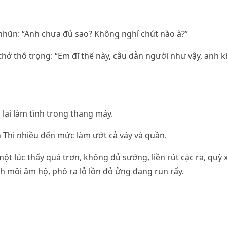
hũn: “Anh chưa đủ sao? Không nghỉ chút nào à?”
hở thô trọng: “Em đĩ thế này, câu dẫn người như vậy, anh
 lại làm tình trong thang máy.
 Thi nhiều đến mức làm ướt cả váy và quần.
ột lúc thấy quá trơn, không đủ sướng, liền rút cặc ra, quỳ
ch môi âm hộ, phô ra lỗ lồn đỏ ửng đang run rẩy.