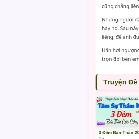
cũng chẳng liên
Nhưng người đà
hay ho. Sau này
liêng, để anh đ
Hắn hơi ngượng 
trọn đời bên e
Truyện Đề
3 Đêm Bán Thân 2
Tỷ