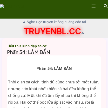
Skip
Se
to
Main
content
Menu
🔥 Nghe Đọc truyện không quảng cáo tại
TRUYENBL.CC
🔥
Tiểu thư Xinh đẹp sa cơ
Phần 54: LÀM BẨN
Phần 54: LÀM BẨN
Thời gian xa cách, tính đủ cũng chưa tới một tuần,
nhưng cơn khát nhớ khiến cả hai đều không thể
chống cự. Một khi đã ôm lấy nhau thì không thể
rời xa. Hai cơ thể bốc lửa áp sát vào nhau, rồi là