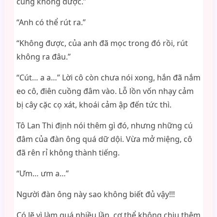
cũng không được.”
“Anh có thể rút ra.”
“Không được, của anh đã mọc trong đó rồi, rút
không ra đâu.”
“Cút… a a…” Lời cô còn chưa nói xong, hắn đã nắm
eo cô, điên cuồng đâm vào. Lỗ lồn vốn nhạy cảm
bị cây cặc cọ xát, khoái cảm ập đến tức thì.
Tô Lan Thi định nói thêm gì đó, nhưng những cú
đâm của đàn ông quá dữ dội. Vừa mở miệng, cô
đã rên rỉ không thành tiếng.
“Ưm… ưm a…”
Người đàn ông này sao không biết đủ vậy!!!
Có lẽ vì làm quá nhiều lần, cơ thể không chịu thêm