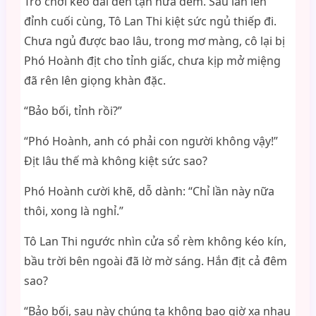
Trò chơi kéo dài đến tận nửa đêm. Sau lần lên
đỉnh cuối cùng, Tô Lan Thi kiệt sức ngủ thiếp đi.
Chưa ngủ được bao lâu, trong mơ màng, cô lại bị
Phó Hoành địt cho tỉnh giấc, chưa kịp mở miệng
đã rên lên giọng khàn đặc.
“Bảo bối, tỉnh rồi?”
“Phó Hoành, anh có phải con người không vậy!”
Địt lâu thế mà không kiệt sức sao?
Phó Hoành cười khẽ, dỗ dành: “Chỉ lần này nữa
thôi, xong là nghỉ.”
Tô Lan Thi ngước nhìn cửa sổ rèm không kéo kín,
bầu trời bên ngoài đã lờ mờ sáng. Hắn địt cả đêm
sao?
“Bảo bối, sau này chúng ta không bao giờ xa nhau