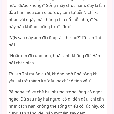
nữa, được không?” Sống mấy chục năm, đây là lần
đầu hắn hiểu cảm giác “quy tâm tự tiễn”. Chỉ xa
nhau vài ngày mà không chịu nổi nỗi nhớ, điều
này hắn không lường trước được.
“Vậy sau này anh đi công tác thì sao?” Tô Lan Thi
hỏi.
“Hoặc em đi cùng anh, hoặc anh không đi.” Hắn
nói chắc nịch.
Tô Lan Thi muốn cười, không ngờ Phó tổng khi
yêu lại trở thành kẻ “đầu óc chỉ có tình yêu”.
Bề ngoài tỏ vẻ chê bai nhưng trong lòng cô ngọt
ngào. Dù sau này hai người có đi đến đâu, chỉ cần
nhìn cách hắn không thể sống thiếu cô lúc này, cô
cũng sẵn sàng yêu hắn một lần say đắm.