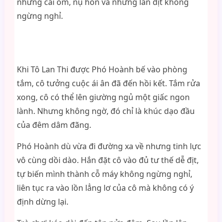
những cái ôm, nụ hôn và những lần địt không
ngừng nghỉ.
Khi Tô Lan Thi được Phó Hoành bế vào phòng
tắm, cô tưởng cuộc ái ân đã đến hồi kết. Tắm rửa
xong, cô có thể lên giường ngủ một giấc ngon
lành. Nhưng không ngờ, đó chỉ là khúc dạo đầu
của đêm dâm đãng.
Phó Hoành dù vừa đi đường xa về nhưng tinh lực
vô cùng dồi dào. Hắn đặt cô vào đủ tư thế dễ địt,
tự biến mình thành cỗ máy không ngừng nghỉ,
liên tục ra vào lồn lẳng lơ của cô mà không có ý
định dừng lại.