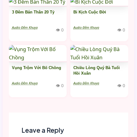
3 Đêm Bán Thân 20 Tỷ
Bi Kịch Cuộc Đời
Audio Đêm Khuya
Audio Đêm Khuya
👁 0
👁 0
Vụng Trộm Với Bố Chồng
Chiều Lòng Quý Bà Tuổi
Hồi Xuân
Audio Đêm Khuya
Audio Đêm Khuya
👁 0
👁 0
Leave a Reply