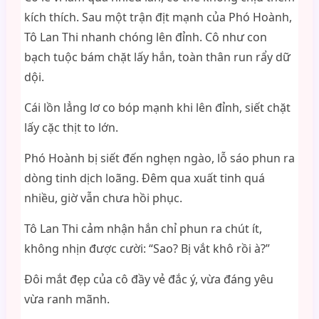
kích thích. Sau một trận địt mạnh của Phó Hoành,
Tô Lan Thi nhanh chóng lên đỉnh. Cô như con
bạch tuộc bám chặt lấy hắn, toàn thân run rẩy dữ
dội.
Cái lồn lẳng lơ co bóp mạnh khi lên đỉnh, siết chặt
lấy cặc thịt to lớn.
Phó Hoành bị siết đến nghẹn ngào, lỗ sáo phun ra
dòng tinh dịch loãng. Đêm qua xuất tinh quá
nhiều, giờ vẫn chưa hồi phục.
Tô Lan Thi cảm nhận hắn chỉ phun ra chút ít,
không nhịn được cười: “Sao? Bị vắt khô rồi à?”
Đôi mắt đẹp của cô đầy vẻ đắc ý, vừa đáng yêu
vừa ranh mãnh.