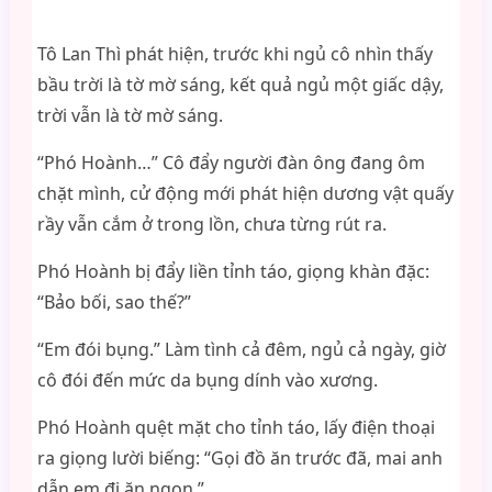
Tô Lan Thì phát hiện, trước khi ngủ cô nhìn thấy
bầu trời là tờ mờ sáng, kết quả ngủ một giấc dậy,
trời vẫn là tờ mờ sáng.
“Phó Hoành…” Cô đẩy người đàn ông đang ôm
chặt mình, cử động mới phát hiện dương vật quấy
rầy vẫn cắm ở trong lồn, chưa từng rút ra.
Phó Hoành bị đẩy liền tỉnh táo, giọng khàn đặc:
“Bảo bối, sao thế?”
“Em đói bụng.” Làm tình cả đêm, ngủ cả ngày, giờ
cô đói đến mức da bụng dính vào xương.
Phó Hoành quệt mặt cho tỉnh táo, lấy điện thoại
ra giọng lười biếng: “Gọi đồ ăn trước đã, mai anh
dẫn em đi ăn ngon.”