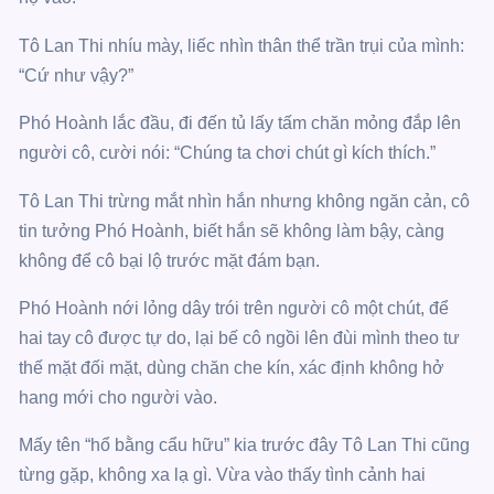
Tô Lan Thi nhíu mày, liếc nhìn thân thể trần trụi của mình:
“Cứ như vậy?”
Phó Hoành lắc đầu, đi đến tủ lấy tấm chăn mỏng đắp lên
người cô, cười nói: “Chúng ta chơi chút gì kích thích.”
Tô Lan Thi trừng mắt nhìn hắn nhưng không ngăn cản, cô
tin tưởng Phó Hoành, biết hắn sẽ không làm bậy, càng
không để cô bại lộ trước mặt đám bạn.
Phó Hoành nới lỏng dây trói trên người cô một chút, để
hai tay cô được tự do, lại bế cô ngồi lên đùi mình theo tư
thế mặt đối mặt, dùng chăn che kín, xác định không hở
hang mới cho người vào.
Mấy tên “hổ bằng cẩu hữu” kia trước đây Tô Lan Thi cũng
từng gặp, không xa lạ gì. Vừa vào thấy tình cảnh hai