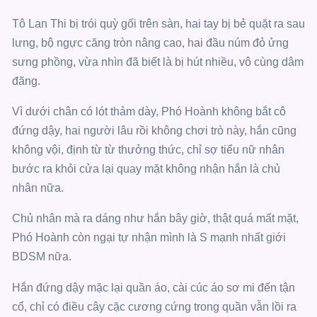
Tô Lan Thi bị trói quỳ gối trên sàn, hai tay bị bẻ quặt ra sau
lưng, bộ ngực căng tròn nâng cao, hai đầu núm đỏ ửng
sưng phồng, vừa nhìn đã biết là bị hút nhiều, vô cùng dâm
đãng.
Vì dưới chân có lót thảm dày, Phó Hoành không bắt cô
đứng dậy, hai người lâu rồi không chơi trò này, hắn cũng
không vội, định từ từ thưởng thức, chỉ sợ tiểu nữ nhân
bước ra khỏi cửa lại quay mặt không nhận hắn là chủ
nhân nữa.
Chủ nhân mà ra dáng như hắn bây giờ, thật quá mất mặt,
Phó Hoành còn ngại tự nhận mình là S mạnh nhất giới
BDSM nữa.
Hắn đứng dậy mặc lại quần áo, cài cúc áo sơ mi đến tận
cổ, chỉ có điều cây cặc cương cứng trong quần vẫn lồi ra