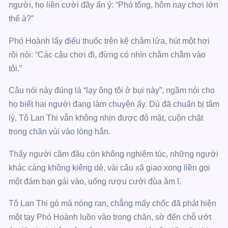
người, họ liền cười đầy ẩn ý: “Phó tổng, hôm nay chơi lớn
thế à?”
Phó Hoành lấy điếu thuốc trên kệ châm lửa, hút một hơi
rồi nói: “Các cậu chơi đi, đừng có nhìn chằm chằm vào
tôi.”
Câu nói này đúng là “lạy ông tôi ở bụi này”, ngầm nói cho
họ biết hai người đang làm chuyện ấy. Dù đã chuẩn bị tâm
lý, Tô Lan Thi vẫn không nhịn được đỏ mặt, cuộn chặt
trong chăn vùi vào lòng hắn.
Thấy người cầm đầu còn không nghiêm túc, những người
khác càng không kiêng dè, vài câu xã giao xong liền gọi
một đám bạn gái vào, uống rượu cười đùa ầm ĩ.
Tô Lan Thi gò má nóng ran, chẳng mấy chốc đã phát hiện
một tay Phó Hoành luồn vào trong chăn, sờ đến chỗ ướt