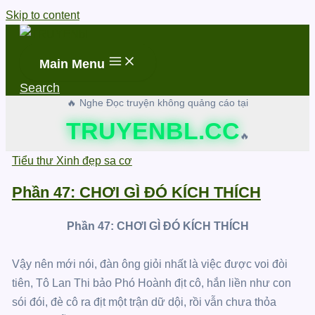
Skip to content
Main Menu
Search
🔥 Nghe Đọc truyện không quảng cáo tại
TRUYENBL.CC
🔥
Tiểu thư Xinh đẹp sa cơ
Phần 47: CHƠI GÌ ĐÓ KÍCH THÍCH
Phần 47: CHƠI GÌ ĐÓ KÍCH THÍCH
Vậy nên mới nói, đàn ông giỏi nhất là việc được voi đòi
tiên, Tô Lan Thi bảo Phó Hoành địt cô, hắn liền như con
sói đói, đè cô ra địt một trận dữ dội, rồi vẫn chưa thỏa