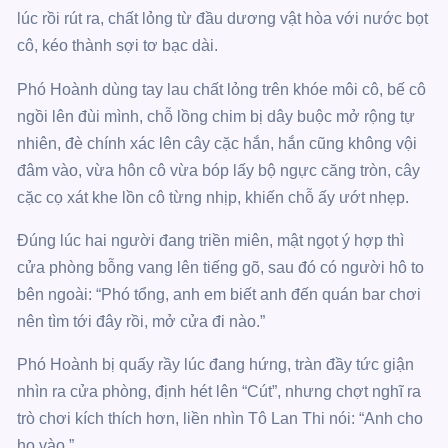
lúc rồi rút ra, chất lỏng từ đầu dương vật hòa với nước bọt
cô, kéo thành sợi tơ bạc dài.
Phó Hoành dùng tay lau chất lỏng trên khóe môi cô, bế cô
ngồi lên đùi mình, chỗ lồng chim bị dây buộc mở rộng tự
nhiên, đè chính xác lên cây cặc hắn, hắn cũng không vội
đâm vào, vừa hôn cô vừa bóp lấy bộ ngực căng tròn, cây
cặc cọ xát khe lồn cô từng nhịp, khiến chỗ ấy ướt nhẹp.
Đúng lúc hai người đang triền miên, mật ngọt ý hợp thì
cửa phòng bỗng vang lên tiếng gõ, sau đó có người hô to
bên ngoài: “Phó tổng, anh em biết anh đến quán bar chơi
nên tìm tới đây rồi, mở cửa đi nào.”
Phó Hoành bị quấy rầy lúc đang hứng, tràn đầy tức giận
nhìn ra cửa phòng, định hét lên “Cút”, nhưng chợt nghĩ ra
trò chơi kích thích hơn, liền nhìn Tô Lan Thi nói: “Anh cho
họ vào.”