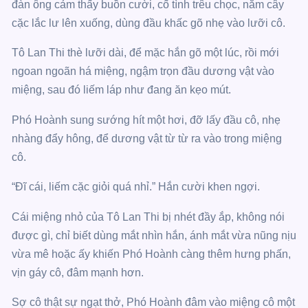
đàn ông cảm thấy buồn cười, cố tình trêu chọc, nắm cây
cặc lắc lư lên xuống, dùng đầu khấc gõ nhẹ vào lưỡi cô.
Tô Lan Thi thè lưỡi dài, để mặc hắn gõ một lúc, rồi mới
ngoan ngoãn há miệng, ngậm trọn đầu dương vật vào
miệng, sau đó liếm láp như đang ăn kẹo mút.
Phó Hoành sung sướng hít một hơi, đỡ lấy đầu cô, nhẹ
nhàng đẩy hông, để dương vật từ từ ra vào trong miệng
cô.
“Đĩ cái, liếm cặc giỏi quá nhỉ.” Hắn cười khen ngợi.
Cái miệng nhỏ của Tô Lan Thi bị nhét đầy ắp, không nói
được gì, chỉ biết dùng mắt nhìn hắn, ánh mắt vừa nũng nịu
vừa mê hoặc ấy khiến Phó Hoành càng thêm hưng phấn,
vịn gáy cô, đâm mạnh hơn.
Sợ cô thật sự ngạt thở, Phó Hoành đâm vào miệng cô một