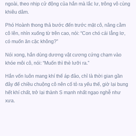
ngoài, theo nhịp cử động của hắn mà lắc lư, trông vô cùng
khiêu dâm.
Phó Hoành thong thả bước đến trước mặt cô, nâng cằm
cô lên, nhìn xuống từ trên cao, nói: “Con chó cái lẳng lơ,
có muốn ăn cặc không?”
Nói xong, hắn dùng dương vật cương cứng chạm vào
khóe môi cô, nói: “Muốn thì thè lưỡi ra.”
Hắn vốn luôn mang khí thế áp đảo, chỉ là thời gian gần
đây để chiều chuộng cô nên cố tỏ ra yếu thế, giờ lại bung
hết khí chất, trở lại thành S mạnh nhất ngạo nghễ như
xưa.