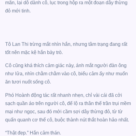
mãn, lại dỗ dành cô, lục trong hộp ra một đoạn dây thừng
đỏ mới tinh.
Tô Lan Thi trừng mắt nhìn hắn, nhưng tâm trạng đang rất
tốt nên mặc kệ hắn bày trò.
Cô cũng khá thích cảm giác này, ánh mắt người đàn ông
như lửa, nhìn chằm chằm vào cô, biểu cảm ấy như muốn
ăn tươi nuốt sống cô.
Phó Hoành động tác rất nhanh nhẹn, chỉ vài cái đã cởi
sạch quần áo trên người cô, để lộ ra thân thể trần trụi mềm
mại như ngọc, sau đó mới cầm sợi dây thừng đỏ, từ từ
quấn quanh cơ thể cô, buộc thành nút thắt hoàn hảo nhất.
“Thật đẹp.” Hắn cảm thán.