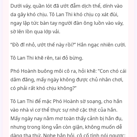
Dưới váy, quần lót đã ướt đẫm dịch thể, dính vào
da gây khó chịu. Tô Lan Thi khó chịu cọ xát đùi,
ngay lập tức bàn tay người đàn ông luồn vào váy,
sờ lên lồn qua lớp vải.
“Đồ đĩ nhỏ, ướt thế này rồi?” Hắn ngạc nhiên cười.
Tô Lan Thi khẽ rên, tai đỏ bừng.
Phó Hoành buông môi cô ra, hỏi khẽ: “Con chó cái
dâm đãng, mấy ngày không được chủ nhân chơi,
có phải rất khó chịu không?”
Tô Lan Thi để mặc Phó Hoành sờ soạng, cho hắn
vào nhà vì cơ thể thực sự nhớ cặc thịt của hắn.
Mấy ngày nay nằm mơ toàn thấy cảnh bị hắn đụ,
nhưng trong lòng vẫn còn giận, không muốn dễ
dàng tha thứ. Nghe hắn hỏi, cô cố tình nói ngược: