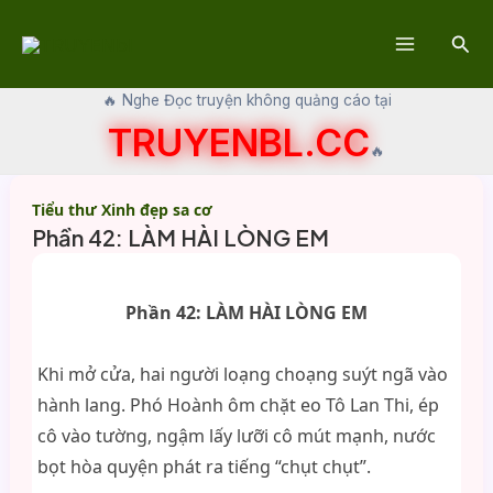
Skip
Sear
to
Main
content
🔥 Nghe Đọc truyện không quảng cáo tại
Menu
TRUYENBL.CC
🔥
Tiểu thư Xinh đẹp sa cơ
Phần 42: LÀM HÀI LÒNG EM
Phần 42: LÀM HÀI LÒNG EM
Khi mở cửa, hai người loạng choạng suýt ngã vào
hành lang. Phó Hoành ôm chặt eo Tô Lan Thi, ép
cô vào tường, ngậm lấy lưỡi cô mút mạnh, nước
bọt hòa quyện phát ra tiếng “chụt chụt”.