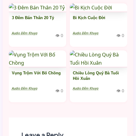
3 Đêm Bán Thân 20 Tỷ
Bi Kịch Cuộc Đời
Audio Đêm Khuya
Audio Đêm Khuya
👁 0
👁 0
Vụng Trộm Với Bố Chồng
Chiều Lòng Quý Bà Tuổi
Hồi Xuân
Audio Đêm Khuya
Audio Đêm Khuya
👁 0
👁 0
Leave a Reply