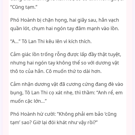
“Cũng tạm.”
Phó Hoành bị chặn họng, hai giây sau, hắn vạch
quần lót, chụm hai ngón tay đâm mạnh vào lồn.
“A…” Tô Lan Thi kêu lên vì kích thích.
Cảm giác lồn trống rỗng được lấp đầy thật tuyệt,
nhưng hai ngón tay không thể so với dương vật
thô to của hắn. Cô muốn thứ to dài hơn.
Cảm nhận dương vật đã cương cứng đang đè vào
bụng, Tô Lan Thi cọ xát nhẹ, thì thầm: “Anh rể, em
muốn cặc lớn…”
Phó Hoành hừ cười: “Không phải em bảo ‘cũng
tạm’ sao? Giờ lại đói khát như vậy rồi?”