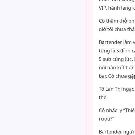
VIP, hành lang
Cô thầm thở phà
giờ tôi chưa thấ
Bartender làm vi
từng là S đỉnh c
5 sub cùng lúc.
nói hắn kết hôn
bar. Cô chưa gặ
Tô Lan Thi ngạc
thế.
Cô nhấc ly “Thiê
rượu?”
Bartender ngừng