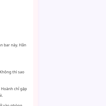
án bar này. Hắn
 Không thì sao
ó Hoành chỉ gặp
i.
trở vào phòng