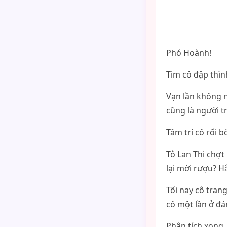
Phó Hoành!
Tim cô đập thìn
Vạn lần không n
cũng là người t
Tâm trí cô rối bờ
Tô Lan Thi chợt
lại mời rượu? H
Tối nay cô tran
cô một lần ở đá
Phân tích xong,