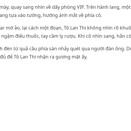
 mày, quay sang nhìn về dãy phòng VIP. Trên hành lang, mộ
đang tựa vào tường, hướng ánh mắt về phía cô.
r mờ ảo, lại cách một đoạn, Tô Lan Thi không nhìn rõ khu
n ngậm điếu thuốc, tay cầm ly rượu. Khi cô nhìn sang, hắn cò
h đèn từ quả cầu phía sàn nhảy quét qua người đàn ông. Dù
 đủ để Tô Lan Thi nhận ra gương mặt ấy.