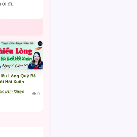
ời đi.
iều Lòng Quý Bà
ổi Hồi Xuân
dio Đêm Khuya
👁 0