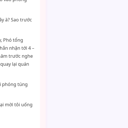
y à? Sao trước
y, Phó tổng
 hắn nhận tới 4 –
 năm trước nghe
 quay lại quán
ời phóng túng
lại mời tôi uống