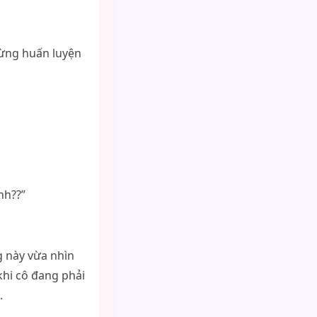
từng huấn luyện
nh??”
 này vừa nhìn
khi cô đang phải
.