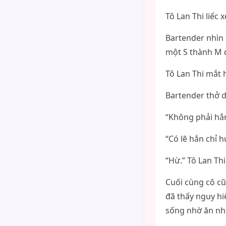
Tô Lan Thi liếc 
Bartender nhìn 
một S thành M đ
Tô Lan Thi mắt hơ
Bartender thở d
“Không phải hắn 
“Có lẽ hắn chỉ 
“Hừ.” Tô Lan Thi
Cuối cùng cô c
đã thấy nguy hi
sống nhờ ăn nh