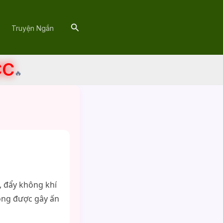
Search
Truyện Ngắn
CC
🔥
, đẩy không khí
ong được gây ấn