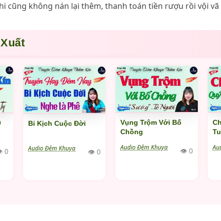
i cũng không nán lại thêm, thanh toán tiền rượu rồi vội vã r
 Xuất
Ch
Vụng Trộm Với Bố
0
Bi Kịch Cuộc Đời
Tu
Chồng
Au
Audio Đêm Khuya
Audio Đêm Khuya
👁 0
 0
👁 0