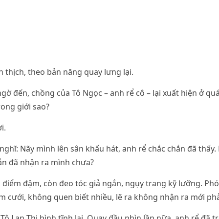
h thịch, theo bản năng quay lưng lại.
gờ đến, chồng của Tô Ngọc – anh rể cô – lại xuất hiện ở qu
rong giới sao?
i.
 nghĩ: Nãy mình lên sân khấu hát, anh rể chắc chắn đã thấy.
ắn đã nhận ra mình chưa?
g điểm đậm, còn đeo tóc giả ngắn, ngụy trang kỹ lưỡng. Ph
m cưới, không quen biết nhiều, lẽ ra không nhận ra mới phả
 Tô Lan Thi bình tĩnh lại. Quay đầu nhìn lần nữa, anh rể đã 