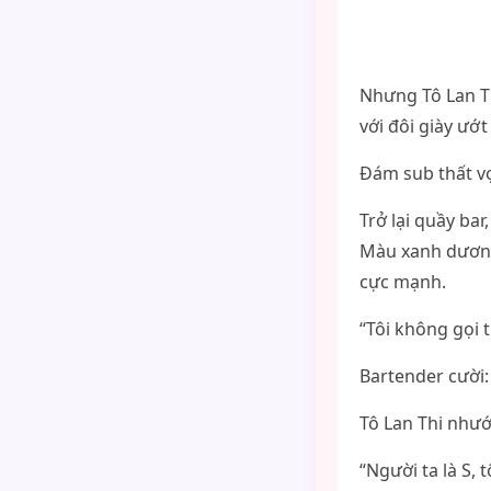
Nhưng Tô Lan Th
với đôi giày ướ
Đám sub thất vọ
Trở lại quầy bar
Màu xanh dương 
cực mạnh.
“Tôi không gọi t
Bartender cười:
Tô Lan Thi nhướ
“Người ta là S, 