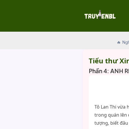
Skip
to
content
🔥 Ng
Tiểu thư Xi
Phần 4: ANH R
Tô Lan Thi vừa 
trong quán lên 
tượng, biết đâu 