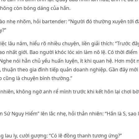
 không còn bóng dáng của hắn.
o nhẹ nhõm, hỏi bartender: “Người đó thường xuyên tới đâ
y?”
ệc lâu năm, hiểu rõ nhiều chuyện, liền giải thích: “Trước đâ
ao nhất giới. Bao người khóc lóc xin làm nô lệ. Có thời điểm
 Nghe nói hắn chủ yếu huấn luyện, ít khi quan hệ. Hơn một
, thuận theo gia đình tiếp quản doanh nghiệp. Gần đây mới
p cũng là chuyện bình thường.”
 nhiên, không ngờ anh rể mình trước khi kết hôn lại chơi b
n Sứ Nguy Hiểm” lên lắc nhẹ, hỏi thản nhiên: “Hắn là S, sao 
 lau ly, cười gượng: “Có lẽ đồng thanh tương ứng?”