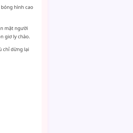
t bóng hình cao
ôn mặt người
n giơ ly chào.
 chỉ dừng lại