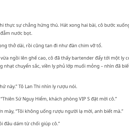
i thực sự chẳng hứng thú. Hát xong hai bài, cô bước xuốn
t đẫm nước bọt.
ng thở dài, rồi cũng tan đi như đàn chim vỡ tổ.
, vừa ngồi lên ghế cao, cô đã thấy bartender đẩy tới một ly co
nhạt chuyển sắc, viền ly phủ lớp muối mỏng – nhìn đã biết
hứ này.” Tô Lan Thi nhìn ly rượu nói.
 “Thiên Sứ Nguy Hiểm, khách phòng VIP S đặt mời cô.”
n mày, “Tôi không uống rượu người lạ mời, anh biết mà.”
tôi đâu dám từ chối giúp cô.”