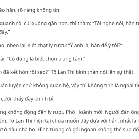
xéo hắn, rõ ràng không tin.
quanh rồi cúi xuống gần hơn, thì thầm: “Tôi nghe nói, hắn 
ấy.”
i nheo lại, siết chặt ly rượu: “Ý anh là, hắn để ý tôi?”
ài: “Cô đúng là biết chọn trọng tâm.”
đã kết hôn rồi sao?” Tô Lan Thi bình thản nói lên sự thật.
huấn luyện chứ không quan hệ, vậy thì không tính là ngoại tì
 cười khẩy đầy khinh bỉ.
ũng không động đến ly rượu Phó Hoành mời. Người đàn ông
ểm, Tô Lan Thi hiện tại chưa muốn dây dưa với hắn, nhất là 
ờ ở đậu nhà họ. Hình tượng cô gái ngoan không thể sụp đổ