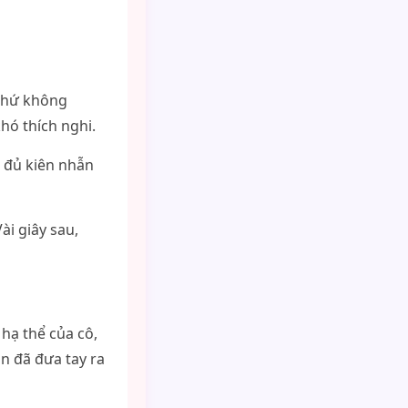
 chứ không
hó thích nghi.
 đủ kiên nhẫn
ài giây sau,
hạ thể của cô,
ắn đã đưa tay ra