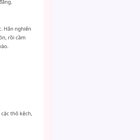
 đãng.
. Hắn nghiến
ồn, rồi cầm
vào.
 cặc thô kệch,