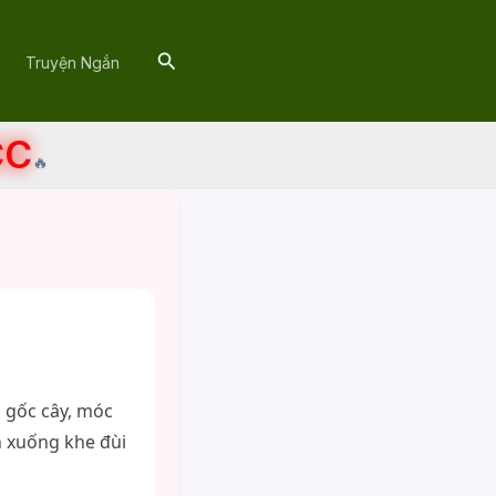
Search
Truyện Ngắn
CC
🔥
 gốc cây, móc
n xuống khe đùi