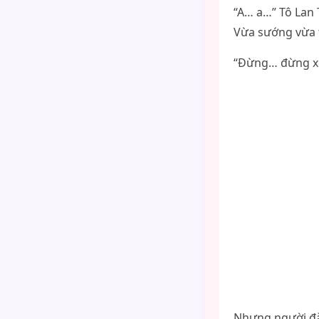
“A… a…” Tô Lan 
Vừa sướng vừa t
“Đừng… đừng xo
Nhưng người đà