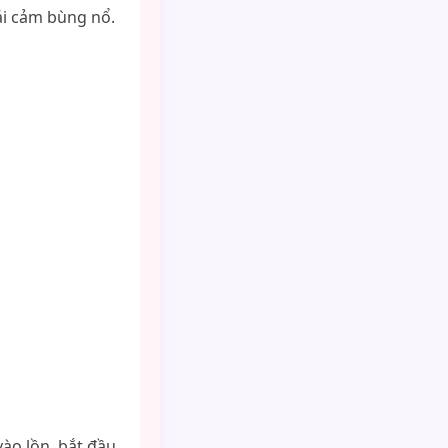
ái cảm bùng nổ.
ào lồn, bắt đầu