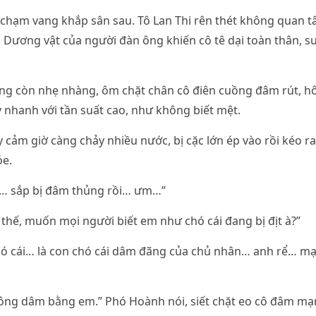
a chạm vang khắp sân sau. Tô Lan Thi rên thét không quan t
 Dương vật của người đàn ông khiến cô tê dại toàn thân, 
g còn nhẹ nhàng, ôm chặt chân cô điên cuồng đâm rút, 
y nhanh với tần suất cao, như không biết mệt.
 cảm giờ càng chảy nhiều nước, bị cặc lớn ép vào rồi kéo ra
óe.
… sắp bị đâm thủng rồi… ưm…”
 thế, muốn mọi người biết em như chó cái đang bị địt à?”
hó cái… là con chó cái dâm đãng của chủ nhân… anh rể… m
hông dâm bằng em.” Phó Hoành nói, siết chặt eo cô đâm mạ