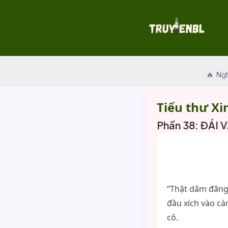
Skip
to
content
🔥 Ng
Tiểu thư Xi
Phần 38: ĐÁI
“Thật dâm đãng,
đầu xích vào cà
cô.