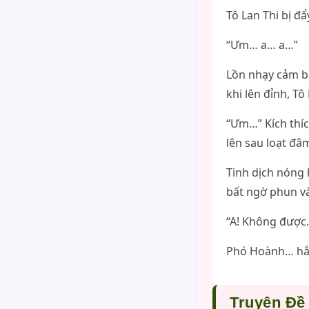
Tô Lan Thi bị đ
“Ưm… a… a…”
Lồn nhạy cảm b
khi lên đỉnh, T
“Ưm…” Kích thí
lên sau loạt đâ
Tinh dịch nóng 
bất ngờ phun và
“A! Không đượ
Phó Hoành… hắn 
Truyện Đề