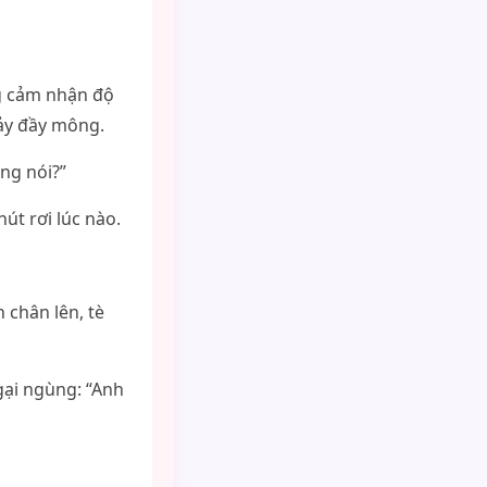
g cảm nhận độ
hảy đầy mông.
ng nói?”
út rơi lúc nào.
 chân lên, tè
gại ngùng: “Anh