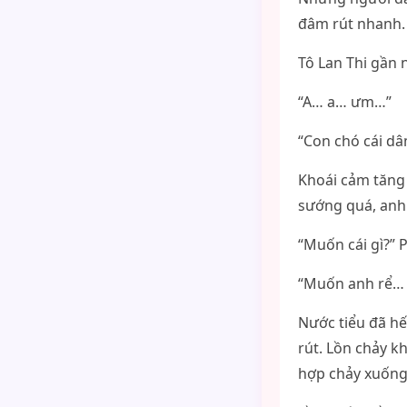
đâm rút nhanh.
Tô Lan Thi gần 
“A… a… ưm…”
“Con chó cái d
Khoái cảm tăng
sướng quá, an
“Muốn cái gì?” 
“Muốn anh rể…
Nước tiểu đã hế
rút. Lồn chảy k
hợp chảy xuống 