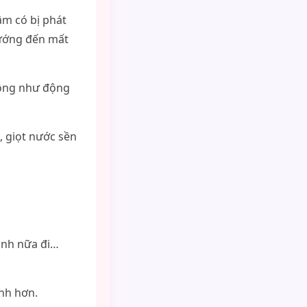
âm có bị phát
sướng đến mất
hông như động
, giọt nước sền
ạnh nữa đi…
nh hơn.