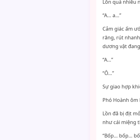
Lồn quá nhiều n
“A… a…”
Cảm giác ấm ướ
răng, rút nhanh 
dương vật đang
“A…”
“Ô…”
Sự giao hợp khi
Phó Hoành ôm l
Lồn đã bị địt m
như cái miệng 
“Bốp… bốp… b