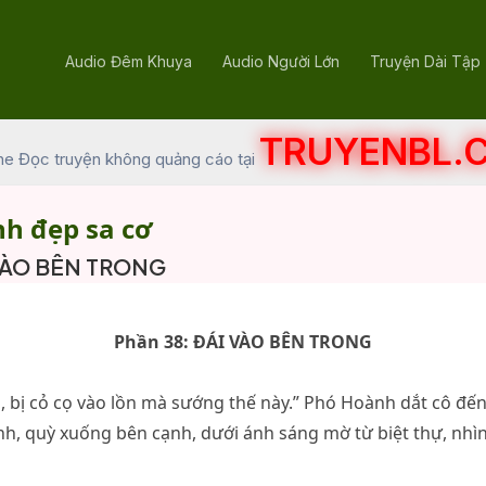
Audio Đêm Khuya
Audio Người Lớn
Truyện Dài Tập
TRUYENBL.
he Đọc truyện không quảng cáo tại
nh đẹp sa cơ
 VÀO BÊN TRONG
Phần 38: ĐÁI VÀO BÊN TRONG
 bị cỏ cọ vào lồn mà sướng thế này.” Phó Hoành dắt cô đến
nh, quỳ xuống bên cạnh, dưới ánh sáng mờ từ biệt thự, nhì