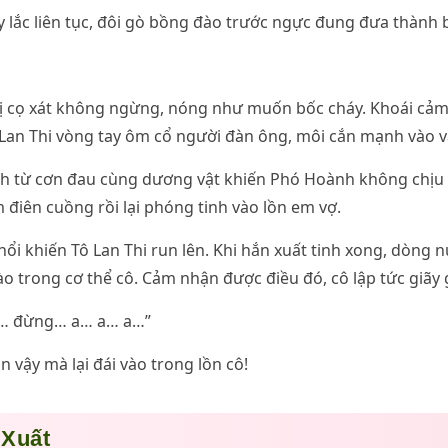
ẩy lắc liên tục, đôi gò bồng đào trước ngực đung đưa thành
ị cọ xát không ngừng, nóng như muốn bốc cháy. Khoái cảm 
ô Lan Thi vòng tay ôm cổ người đàn ông, môi cắn mạnh vào v
ch từ cơn đau cùng dương vật khiến Phó Hoành không chịu 
m điên cuồng rồi lại phóng tinh vào lồn em vợ.
hổi khiến Tô Lan Thi run lên. Khi hắn xuất tinh xong, dòng
o trong cơ thể cô. Cảm nhận được điều đó, cô lập tức giãy 
c… đừng… a… a… a…”
vậy mà lại đái vào trong lồn cô!
 Xuất