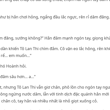
như bị hắn chơi hỏng, ngẩng đầu lắc ngực, rên rỉ dâm đãng.
âm đãng, sướng không?” Hắn đâm mạnh ngón tay, giọng khà
 dần khiến Tô Lan Thi chìm đắm. Cô vặn eo lắc hông, rên 
h rể… em muốn…”
Phó Hoành hỏi.
 đâm sâu hơn… a…”
t, nhưng Tô Lan Thi vẫn giơ chân, phô lồn cho ngón tay n
hông ngừng nước dâm, lẫn với tinh dịch đặc quánh hắn mới
chân cô, tay hắn và nhiều nhất là nhỏ giọt xuống cỏ.