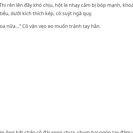
Thi rên lên đầy khó chịu, hột le nhạy cảm bị bóp mạnh, kho
iểu, dưới kích thích kép, cô suýt ngã quỵ.
a nữa…” Cô vặn vẹo eo muốn tránh tay hắn.
n ông bất chấp cô đái xong chưa, chụm hai ngón tay đâm v