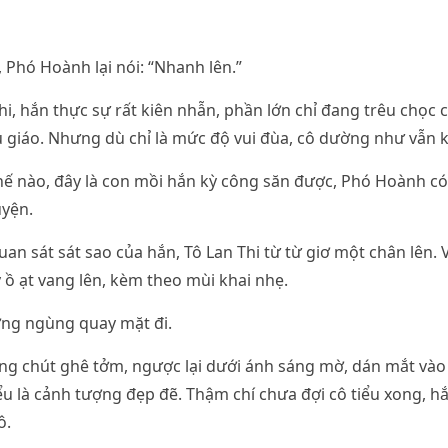
, Phó Hoành lại nói: “Nhanh lên.”
Thi, hắn thực sự rất kiên nhẫn, phần lớn chỉ đang trêu chọc
 giáo. Nhưng dù chỉ là mức độ vui đùa, cô dường như vẫn k
ế nào, đây là con mồi hắn kỳ công săn được, Phó Hoành có
uyện.
an sát sát sao của hắn, Tô Lan Thi từ từ giơ một chân lên. V
 ồ ạt vang lên, kèm theo mùi khai nhẹ.
ợng ngùng quay mặt đi.
g chút ghê tởm, ngược lại dưới ánh sáng mờ, dán mắt vào 
iểu là cảnh tượng đẹp đẽ. Thậm chí chưa đợi cô tiểu xong, h
ô.