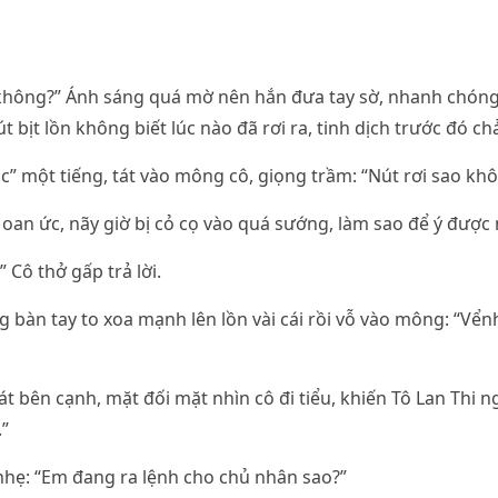
 không?” Ánh sáng quá mờ nên hắn đưa tay sờ, nhanh chón
t bịt lồn không biết lúc nào đã rơi ra, tinh dịch trước đó c
” một tiếng, tát vào mông cô, giọng trầm: “Nút rơi sao khô
 oan ức, nãy giờ bị cỏ cọ vào quá sướng, làm sao để ý được n
 Cô thở gấp trả lời.
bàn tay to xoa mạnh lên lồn vài cái rồi vỗ vào mông: “Vểnh
t bên cạnh, mặt đối mặt nhìn cô đi tiểu, khiến Tô Lan Thi n
.”
hẹ: “Em đang ra lệnh cho chủ nhân sao?”