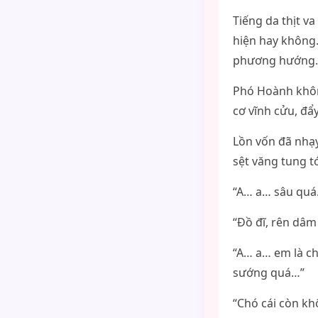
Tiếng da thịt v
hiện hay không.
phương hướng.
Phó Hoành khôn
cơ vĩnh cửu, đẩ
Lồn vốn đã nhạy
sệt văng tung t
“A… a… sâu quá
“Đồ đĩ, rên dâm
“A… a… em là c
sướng quá…”
“Chó cái còn k