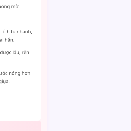
 bóng mờ.
tích tụ nhanh,
ai hắn.
được lâu, rên
 nước nóng hơn
giụa.