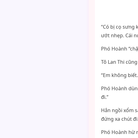
“Có bị cọ sưng
ướt nhẹp. Cái nú
Phó Hoành “chậc
Tô Lan Thi cũng
“Em không biết.”
Phó Hoành dùng 
đi.”
Hắn ngồi xổm sá
đứng xa chút đi
Phó Hoành hừ n