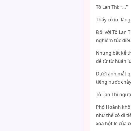
Tô Lan Thi: “…”
Thấy cô im lặng
Đối với Tô Lan 
nghiêm túc điều
Nhưng bất kể th
để từ từ huấn l
Dưới ánh mắt qu
tiếng nước chảy
Tô Lan Thi ngư
Phó Hoành khôn
như thể cô đi t
xoa hột le của c