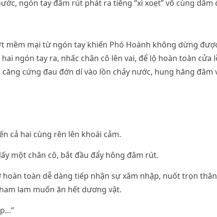
ước, ngón tay đâm rút phát ra tiếng “xì xoẹt” vô cùng dâm
t mềm mại từ ngón tay khiến Phó Hoành không dừng được
hai ngón tay ra, nhấc chân cô lên vai, để lộ hoàn toàn cửa l
 căng cứng đau đớn dí vào lồn chảy nước, hung hăng đâm 
ến cả hai cùng rên lên khoái cảm.
ấy một chân cô, bắt đầu đẩy hông đâm rút.
ở hoàn toàn dễ dàng tiếp nhận sự xâm nhập, nuốt trọn thân
tham lam muốn ăn hết dương vật.
ốp…”