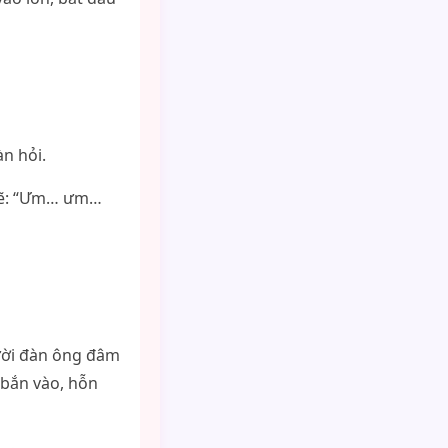
n hỏi.
khẽ: “Ưm… ưm…
gười đàn ông đâm
 bắn vào, hỗn