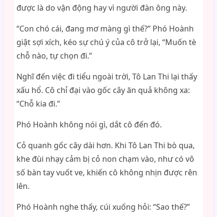
được là do vận động hay vì người đàn ông này.
“Con chó cái, đang mơ màng gì thế?” Phó Hoành
giật sợi xích, kéo sự chú ý của cô trở lại, “Muốn tè
chỗ nào, tự chọn đi.”
Nghĩ đến việc đi tiểu ngoài trời, Tô Lan Thi lại thấy
xấu hổ. Cô chỉ đại vào gốc cây ăn quả không xa:
“Chỗ kia đi.”
Phó Hoành không nói gì, dắt cô đến đó.
Cỏ quanh gốc cây dài hơn. Khi Tô Lan Thi bò qua,
khe đùi nhạy cảm bị cỏ non chạm vào, như có vô
số bàn tay vuốt ve, khiến cô không nhịn được rên
lên.
Phó Hoành nghe thấy, cúi xuống hỏi: “Sao thế?”