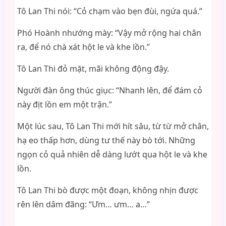
Tô Lan Thi nói: “Cỏ chạm vào bẹn đùi, ngứa quá.”
Phó Hoành nhướng mày: “Vậy mở rộng hai chân
ra, để nó chà xát hột le và khe lồn.”
Tô Lan Thi đỏ mặt, mãi không động đậy.
Người đàn ông thúc giục: “Nhanh lên, để đám cỏ
này địt lồn em một trận.”
Một lúc sau, Tô Lan Thi mới hít sâu, từ từ mở chân,
hạ eo thấp hơn, dùng tư thế này bò tới. Những
ngọn cỏ quả nhiên dễ dàng lướt qua hột le và khe
lồn.
Tô Lan Thi bò được một đoạn, không nhịn được
rên lên dâm đãng: “Ưm… ưm… a…”