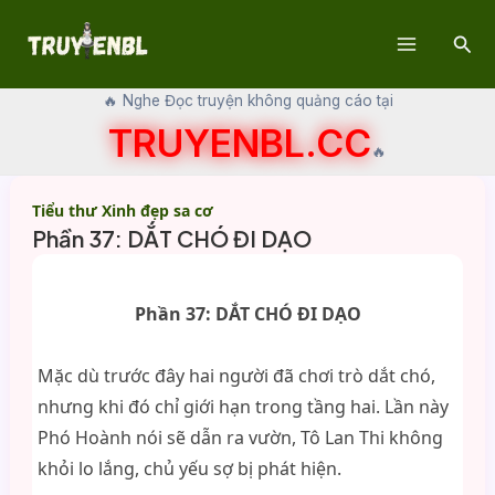
Skip
Sear
to
Main
content
🔥 Nghe Đọc truyện không quảng cáo tại
Menu
TRUYENBL.CC
🔥
Tiểu thư Xinh đẹp sa cơ
Phần 37: DẮT CHÓ ĐI DẠO
Phần 37: DẮT CHÓ ĐI DẠO
Mặc dù trước đây hai người đã chơi trò dắt chó,
nhưng khi đó chỉ giới hạn trong tầng hai. Lần này
Phó Hoành nói sẽ dẫn ra vườn, Tô Lan Thi không
khỏi lo lắng, chủ yếu sợ bị phát hiện.