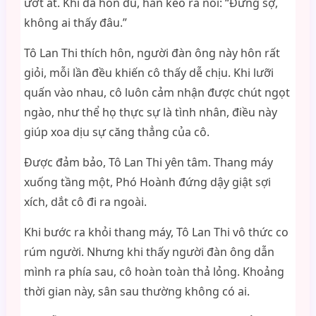
ướt át. Khi đã hôn đủ, hắn kéo ra nói: “Đừng sợ,
không ai thấy đâu.”
Tô Lan Thi thích hôn, người đàn ông này hôn rất
giỏi, mỗi lần đều khiến cô thấy dễ chịu. Khi lưỡi
quấn vào nhau, cô luôn cảm nhận được chút ngọt
ngào, như thể họ thực sự là tình nhân, điều này
giúp xoa dịu sự căng thẳng của cô.
Được đảm bảo, Tô Lan Thi yên tâm. Thang máy
xuống tầng một, Phó Hoành đứng dậy giật sợi
xích, dắt cô đi ra ngoài.
Khi bước ra khỏi thang máy, Tô Lan Thi vô thức co
rúm người. Nhưng khi thấy người đàn ông dẫn
mình ra phía sau, cô hoàn toàn thả lỏng. Khoảng
thời gian này, sân sau thường không có ai.