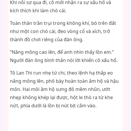
Khi nỗi sợ qua đi, cô mới nhận ra sự xấu hổ và
kích thích khi làm chó cái.
Toàn thân trần trụi trong không khí, bò trên đất
như một con chó cái, đeo vòng cổ và xích, trở
thành đồ chơi riêng của đàn ông.
“Nâng mông cao lên, để anh nhìn thấy lồn em.”
Người đàn ông bình thản nói lời khiến cô xấu hổ.
Tô Lan Thi run nhẹ tứ chi, theo lệnh hạ thấp eo
nâng mông lên, phô bày hoàn toàn âm hộ và hậu
môn. Hai môi âm hộ sưng đỏ mềm nhũn, ướt
nhẹp không khép lại được, hột le thò ra từ khe
nứt, phía dưới là lồn bị nút bịt cắm vào.