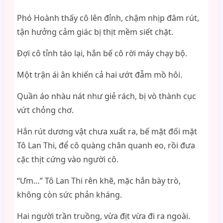
Phó Hoành thấy cô lên đỉnh, chậm nhịp đâm rút,
tận hưởng cảm giác bị thịt mềm siết chặt.
Đợi cô tỉnh táo lại, hắn bế cô rời máy chạy bộ.
Một trận ái ân khiến cả hai ướt đẫm mồ hôi.
Quần áo nhàu nát như giẻ rách, bị vò thành cục
vứt chỏng chơ.
Hắn rút dương vật chưa xuất ra, bế mặt đối mặt
Tô Lan Thi, để cô quàng chân quanh eo, rồi đưa
cặc thịt cứng vào người cô.
“Ưm…” Tô Lan Thi rên khẽ, mặc hắn bày trò,
không còn sức phản kháng.
Hai người trần truồng, vừa địt vừa đi ra ngoài.