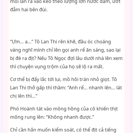
mỗi lần ra vào kéo theo lượng lớn nước dâm, ướt
đẫm hai bên đùi.
“Ưm… a…” Tô Lan Thi rên khẽ, đầu óc choáng
váng nghĩ mình chỉ lên gọi anh rể ăn sáng, sao lại
bị đè ra địt? Nếu Tô Ngọc đợi lâu dưới nhà lên xem
thì chuyện vụng trộm của họ sẽ lộ ra mất.
Cơ thể bị đẩy lắc tới lui, mồ hôi trán nhỏ giọt. Tô
Lan Thi thở gấp thì thầm: “Anh rể… nhanh lên… lát
chị lên thì…”
Phó Hoành tát vào mông hồng của cô khiến thịt
mông rung lên: “Không nhanh được.”
Chỉ cần hắn muốn kiểm soát, có thể địt cả tiếng