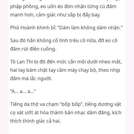
phập phồng, eo uốn éo đón nhận từng cú đâm
mạnh hơn, cảm giác như sắp bị đẩy bay.
Phó Hoành khinh bỉ: “Dám làm không dám nhận.”
Sau đó hắn không cố tình trêu cô nữa, đỡ eo cô
đâm rút điên cuồng.
Tô Lan Thi bị địt đến mức cắn môi dưới nheo mắt,
hai tay bám chặt tay cầm máy chạy bộ, theo nhịp
đâm mà lắc người.
“A… a… a…”
Tiếng da thịt va chạm “bốp bốp”, tiếng dương vật
cọ xát ướt át hòa thành bản nhạc dâm đãng, kích
thích thính giác cả hai.