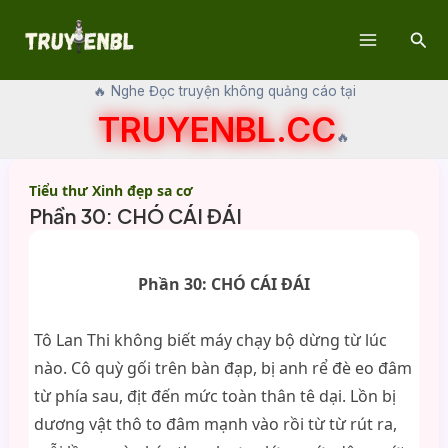
Skip
Sear
to
Main
content
🔥 Nghe Đọc truyện không quảng cáo tại
Menu
TRUYENBL.CC
🔥
Tiểu thư Xinh đẹp sa cơ
Phần 30: CHÓ CÁI ĐÁI
Phần 30: CHÓ CÁI ĐÁI
Tô Lan Thi không biết máy chạy bộ dừng từ lúc
nào. Cô quỳ gối trên bàn đạp, bị anh rể đè eo đâm
từ phía sau, địt đến mức toàn thân tê dại. Lồn bị
dương vật thô to đâm mạnh vào rồi từ từ rút ra,