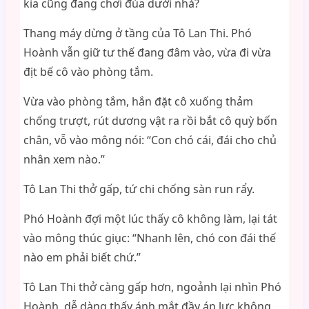
kia cũng đang chơi đùa dưới nhà?
Thang máy dừng ở tầng của Tô Lan Thi. Phó
Hoành vẫn giữ tư thế đang đâm vào, vừa đi vừa
địt bế cô vào phòng tắm.
Vừa vào phòng tắm, hắn đặt cô xuống thảm
chống trượt, rút dương vật ra rồi bắt cô quỳ bốn
chân, vỗ vào mông nói: “Con chó cái, đái cho chủ
nhân xem nào.”
Tô Lan Thi thở gấp, tứ chi chống sàn run rẩy.
Phó Hoành đợi một lúc thấy cô không làm, lại tát
vào mông thúc giục: “Nhanh lên, chó con đái thế
nào em phải biết chứ.”
Tô Lan Thi thở càng gấp hơn, ngoảnh lại nhìn Phó
Hoành, dễ dàng thấy ánh mắt đầy áp lực không