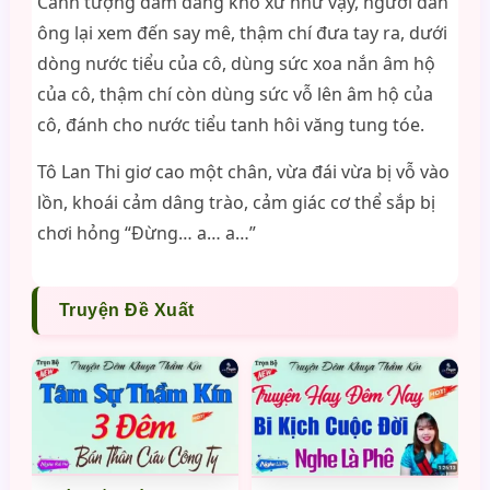
Cảnh tượng dâm đãng khó xử như vậy, người đàn
ông lại xem đến say mê, thậm chí đưa tay ra, dưới
dòng nước tiểu của cô, dùng sức xoa nắn âm hộ
của cô, thậm chí còn dùng sức vỗ lên âm hộ của
cô, đánh cho nước tiểu tanh hôi văng tung tóe.
Tô Lan Thi giơ cao một chân, vừa đái vừa bị vỗ vào
lồn, khoái cảm dâng trào, cảm giác cơ thể sắp bị
chơi hỏng “Đừng… a… a…”
Truyện Đề Xuất