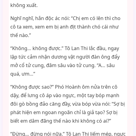
không xuất.
Nghĩ nghĩ, hắn độc ác nói: “Chị em có lên thì cho
cô ta xem, xem em bị anh địt thành chó cái như
thế nào.”
“Không… không được.” Tô Lan Thi lắc đầu, ngay
lập tức cảm nhận dương vật người đàn ông đẩy
mở cổ tử cung, đâm sâu vào tử cung. “A… sâu
quá, ưm…”
“Không được sao?” Phó Hoành ôm nửa trên cô
dậy, để lưng cô áp vào ngực, một tay bóp mạnh
đôi gò bồng đảo căng đầy, vừa bóp vừa nói: “Sợ bị
phát hiện em ngoan ngoãn chỉ là giả tạo? Sợ bị
biết em dâm đãng thế nào khi không có ai?”
“Đừng… đừng nói nữa.” Tô Lan Thi liếm mép, ngực