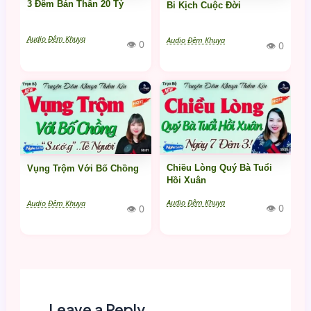
3 Đêm Bán Thân 20 Tỷ
Bi Kịch Cuộc Đời
Audio Đêm Khuya
Audio Đêm Khuya
👁 0
👁 0
Chiều Lòng Quý Bà Tuổi
Vụng Trộm Với Bố Chồng
Hồi Xuân
Audio Đêm Khuya
Audio Đêm Khuya
👁 0
👁 0
Leave a Reply