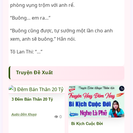
phòng vụng trộm với anh rể.
“Buông… em ra…”
“Buông cũng được, tự sướng một lần cho anh
xem, anh sẽ buông.” Hắn nói.
Tô Lan Thi: “…”
Truyện Đề Xuất
3 Đêm Bán Thân 20 Tỷ
Audio Đêm Khuya
👁 0
Bi Kịch Cuộc Đời