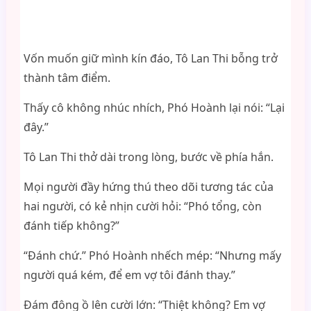
Vốn muốn giữ mình kín đáo, Tô Lan Thi bỗng trở
thành tâm điểm.
Thấy cô không nhúc nhích, Phó Hoành lại nói: “Lại
đây.”
Tô Lan Thi thở dài trong lòng, bước về phía hắn.
Mọi người đầy hứng thú theo dõi tương tác của
hai người, có kẻ nhịn cười hỏi: “Phó tổng, còn
đánh tiếp không?”
“Đánh chứ.” Phó Hoành nhếch mép: “Nhưng mấy
người quá kém, để em vợ tôi đánh thay.”
Đám đông ồ lên cười lớn: “Thiệt không? Em vợ