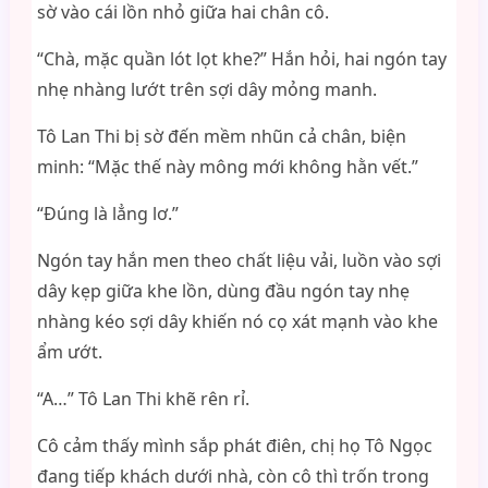
sờ vào cái lồn nhỏ giữa hai chân cô.
“Chà, mặc quần lót lọt khe?” Hắn hỏi, hai ngón tay
nhẹ nhàng lướt trên sợi dây mỏng manh.
Tô Lan Thi bị sờ đến mềm nhũn cả chân, biện
minh: “Mặc thế này mông mới không hằn vết.”
“Đúng là lẳng lơ.”
Ngón tay hắn men theo chất liệu vải, luồn vào sợi
dây kẹp giữa khe lồn, dùng đầu ngón tay nhẹ
nhàng kéo sợi dây khiến nó cọ xát mạnh vào khe
ẩm ướt.
“A…” Tô Lan Thi khẽ rên rỉ.
Cô cảm thấy mình sắp phát điên, chị họ Tô Ngọc
đang tiếp khách dưới nhà, còn cô thì trốn trong