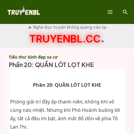
Skip
Sear
to
Main
content
🔥 Nghe Đọc truyện không quảng cáo tại
Menu
TRUYENBL.CC
🔥
Tiểu thư Xinh đẹp sa cơ
Phần 20: QUẦN LÓT LỌT KHE
Phần 20: QUẦN LÓT LỌT KHE
Phòng giải trí đầy ắp thanh niên, không khí vô
cùng náo nhiệt. Nhưng khi Phó Hoành buông lời
ấy, tất cả đều im bặt, ánh mắt đổ dồn về phía Tô
Lan Thi.