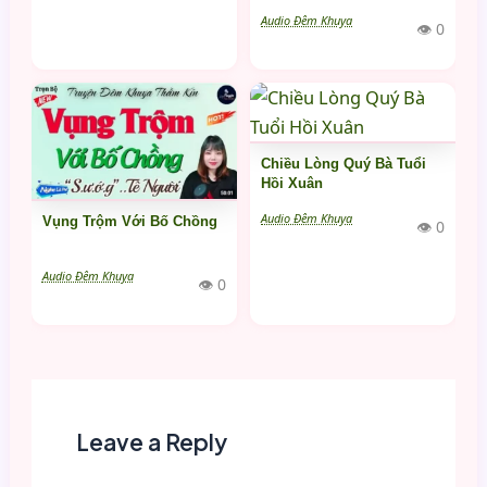
Audio Đêm Khuya
👁 0
Chiều Lòng Quý Bà Tuổi
Hồi Xuân
Audio Đêm Khuya
Vụng Trộm Với Bố Chồng
👁 0
Audio Đêm Khuya
👁 0
Leave a Reply