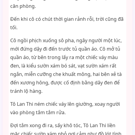
căn phòng.
Đến khi cô có chút thời gian rảnh rỗi, trời cũng đã
tối.
Cô ngồi phịch xuống sô pha, ngây người một lúc,
mới đứng dậy đi đến trước tủ quần áo. Cô mở tủ
quần áo, từ bên trong lấy ra một chiếc váy màu
đen, là kiểu sườn xám bó sát, vạt sườn xám rất
ngắn, miễn cưỡng che khuất mông, hai bên xẻ tà
đến xương hông, được cố định bằng dây đen để
tránh lộ hàng.
Tô Lan Thi ném chiếc váy lên giường, xoay người
vào phòng tắm tắm rửa.
Đợi tắm xong đi ra, sấy khô tóc, Tô Lan Thi liền
mặc chiếc sườn xám nhỏ gợi cảm như đồ lót tình