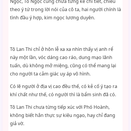
Ngọc, Tô Ngọc cũng chưa từng kể chi tiết, chiếu
theo ý tứ trong lời nói của cô ta, hai người chính là
tình đầu ý hợp, kim ngọc lương duyên.
Tô Lan Thi chỉ ở hôn lễ xa xa nhìn thấy vị anh rể
này một lần, vóc dáng cao ráo, dung mạo lãnh
tuấn, dù không mở miệng, cũng có thể mang lại
cho người ta cảm giác uy áp vô hình.
Có lẽ người ở địa vị cao đều thế, có kẻ cố ý tạo ra
khí chất như thế, có người thì là bẩm sinh đã có.
Tô Lan Thi chưa từng tiếp xúc với Phó Hoành,
không biết hắn thực sự kiêu ngạo, hay chỉ đang
giả vờ.