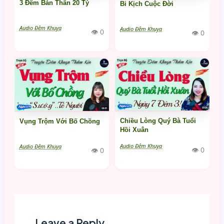
3 Đêm Bán Thân 20 Tỷ
Bi Kịch Cuộc Đời
Audio Đêm Khuya
Audio Đêm Khuya
👁 0
👁 0
Chiều Lòng Quý Bà Tuổi
Vụng Trộm Với Bố Chồng
Hồi Xuân
Audio Đêm Khuya
Audio Đêm Khuya
👁 0
👁 0
Leave a Reply