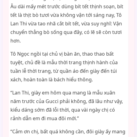
Âu dài mấy mét trước dùng bít tết thịnh soạn, bít
tết là thịt bò tươi vừa không vận tới sáng nay, Tô
Lan Thi vừa tao nhã cắt bít tết, vừa suy nghĩ: Vận
chuyển thẳng bò sống qua đây, có lẽ sẽ còn tươi
hơn.
Tô Ngọc ngồi tại chủ vị bàn ăn, thao thao bất
tuyệt, chủ đề là mẫu thời trang thịnh hành của
tuần lễ thời trang, từ quần áo đến giày đến túi
xách, hoàn toàn là bách hiểu thông.
“Lan Thi, giày em hôm qua mang là mẫu xuân
năm trước của Gucci phải không, đã lâu như vậy,
kiểu dáng sớm đã lỗi thời, qua vài ngày chị có
rảnh dẫn em đi mua đôi mới.”
“Cảm ơn chị, bất quá không cần, đôi giày ấy mang