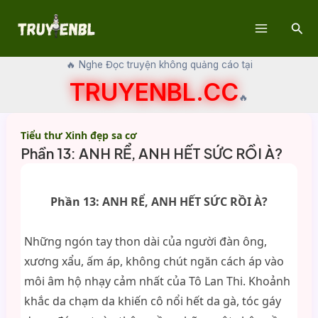
Skip
Sear
to
Main
content
🔥 Nghe Đọc truyện không quảng cáo tại
Menu
TRUYENBL.CC
🔥
Tiểu thư Xinh đẹp sa cơ
Phần 13: ANH RỂ, ANH HẾT SỨC RỒI À?
Phần 13: ANH RỂ, ANH HẾT SỨC RỒI À?
Những ngón tay thon dài của người đàn ông,
xương xẩu, ấm áp, không chút ngăn cách áp vào
môi âm hộ nhạy cảm nhất của Tô Lan Thi. Khoảnh
khắc da chạm da khiến cô nổi hết da gà, tóc gáy