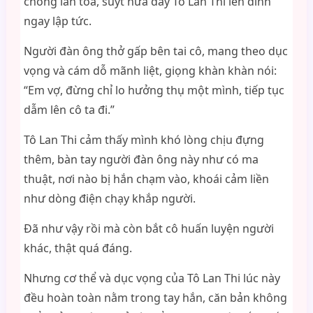
chóng lan tỏa, suýt nữa đẩy Tô Lan Thi lên đỉnh
ngay lập tức.
Người đàn ông thở gấp bên tai cô, mang theo dục
vọng và cám dỗ mãnh liệt, giọng khàn khàn nói:
“Em vợ, đừng chỉ lo hưởng thụ một mình, tiếp tục
dẫm lên cô ta đi.”
Tô Lan Thi cảm thấy mình khó lòng chịu đựng
thêm, bàn tay người đàn ông này như có ma
thuật, nơi nào bị hắn chạm vào, khoái cảm liền
như dòng điện chạy khắp người.
Đã như vậy rồi mà còn bắt cô huấn luyện người
khác, thật quá đáng.
Nhưng cơ thể và dục vọng của Tô Lan Thi lúc này
đều hoàn toàn nằm trong tay hắn, căn bản không