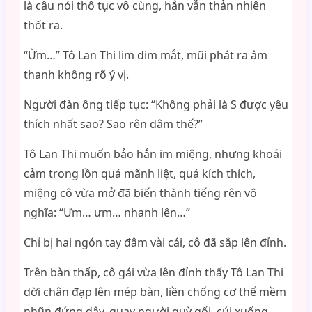
là câu nói thô tục vô cùng, hắn vẫn thản nhiên
thốt ra.
“Ừm…” Tô Lan Thi lim dim mắt, mũi phát ra âm
thanh không rõ ý vị.
Người đàn ông tiếp tục: “Không phải là S được yêu
thích nhất sao? Sao rên dâm thế?”
Tô Lan Thi muốn bảo hắn im miệng, nhưng khoái
cảm trong lồn quá mãnh liệt, quá kích thích,
miệng cô vừa mở đã biến thành tiếng rên vô
nghĩa: “Ưm… ưm… nhanh lên…”
Chỉ bị hai ngón tay đâm vài cái, cô đã sắp lên đỉnh.
Trên bàn thấp, cô gái vừa lên đỉnh thấy Tô Lan Thi
dời chân đạp lên mép bàn, liền chống cơ thể mềm
nhũn đứng dậy, quay người quỳ gối, cúi xuống