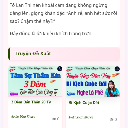
Tô Lan Thi nén khoái cảm đang không ngừng
dâng lên, giọng khàn đặc: “Anh rể, anh hết sức rồi
sao? Chậm thế này?!”
Đây đúng là lời khiêu khích trắng trợn.
Truyện Đề Xuất
3 Đêm Bán Thân 20 Tỷ
Bi Kịch Cuộc Đời
Audio Đêm Khuya
Audio Đêm Khuya
👁 0
👁 0