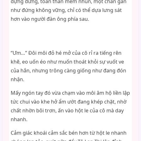
dựng đứng, toàn thân mềm nhũn, một chân gần
như đứng không vững, chỉ có thể dựa lưng sát
hơn vào người đàn ông phía sau.
“Ưm…” Đôi môi đỏ hé mở của cô rỉ ra tiếng rên
khẽ, eo uốn éo như muốn thoát khỏi sự vuốt ve
của hắn, nhưng trông càng giống như đang đón
nhận.
Mấy ngón tay đó vừa chạm vào môi âm hộ liền lập
tức chui vào khe hở ẩm ướt đang khép chặt, nhờ
chất nhờn bôi trơn, ấn vào hột le của cô mà day
nhanh.
Cảm giác khoái cảm sắc bén hơn từ hột le nhanh