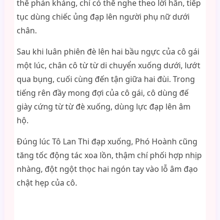
thể phản kháng, chỉ có thể nghe theo lời hắn, tiếp
tục dùng chiếc ủng đạp lên người phụ nữ dưới
chân.
Sau khi luân phiên đè lên hai bầu ngực của cô gái
một lúc, chân cô từ từ di chuyển xuống dưới, lướt
qua bụng, cuối cùng đến tận giữa hai đùi. Trong
tiếng rên đầy mong đợi của cô gái, cô dùng đế
giày cứng từ từ đè xuống, dùng lực đạp lên âm
hộ.
Đúng lúc Tô Lan Thi đạp xuống, Phó Hoành cũng
tăng tốc động tác xoa lồn, thậm chí phối hợp nhịp
nhàng, đột ngột thọc hai ngón tay vào lỗ âm đạo
chật hẹp của cô.