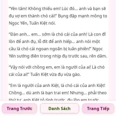
“Yên tâm! Không thiếu em! Lúc đó… anh và bạn sẽ
đụ vợ em thành chó cái!” Bụng đập mạnh mông to
Ngọc Yến, Tuấn Kiệt nói.
“Đàn anh… em… sớm là chó cái của anh! Là con đĩ
lồn để anh đụ, lỗ đít để anh hiếp… anh nói một
câu là chó cái ngoan ngoãn bị luân phiên!” Ngọc
Yến sướng điên trong nhịp đụ trước sau, rên dâm.
“Vậy nói với chồng em, em là người của ai! Là chó
cái của ai!” Tuấn Kiệt vừa đụ vừa gào.
“Em là người của anh Kiệt, là chó cái của anh Kiệt!
Chồng… dù anh là bạn trai em! Nhưng… phải theo
thứ tự, anh Kiệt tỏ tình trước, đụ lồn em trước,
dẫn người luân đụ em trước! Nên… sau này em
Trang Trước
Trang Tiếp
Danh Sách
nghe lời anh Kiệt lắm! Dù bỏ anh để đụ nhau với