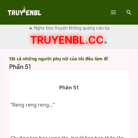
Skip
Sear
to
Main
content
🔥 Nghe Đọc truyện không quảng cáo tại
Menu
TRUYENBL.CC
🔥
Tất cả những người phụ nữ của tôi đều làm đĩ
Phần 51
Phần 51
“Reng reng reng…”