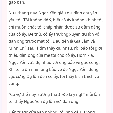
gặp bạn.
Nửa tháng nay, Ngọc Yến giấu gia đình chuyện
yêu tôi. Tôi không để ý, biết cô ấy không khinh tôi,
chỉ muốn chắc tôi chấp nhận được sự dâm đãng
của cô ấy. Để thử, cô ấy thường xuyên đụ lồn với
đàn ông trước mặt tôi. Đầu tiên là Gia Lâm và
Minh Chí, sau là tìm thầy đụ nhau, rồi bảo tôi giới
thiệu đàn ông của mẹ tôi cho cô ấy. Hôm kia,
Ngọc Yến vừa đụ nhau với ông bảo vệ gác cổng.
Khi tôi trốn nhìn ông bảo vệ đè Ngọc Yến, dùng
cặc cứng đụ lồn đen cô ấy, tôi thấy kích thích vô
cùng.
“Có vợ thế này, sướng thật!” Đó là ý nghĩ mỗi lần
tôi thấy Ngọc Yến đụ lồn với đàn ông.
Đến trước cửa văn phòng, tôi nhớ câu “Trong