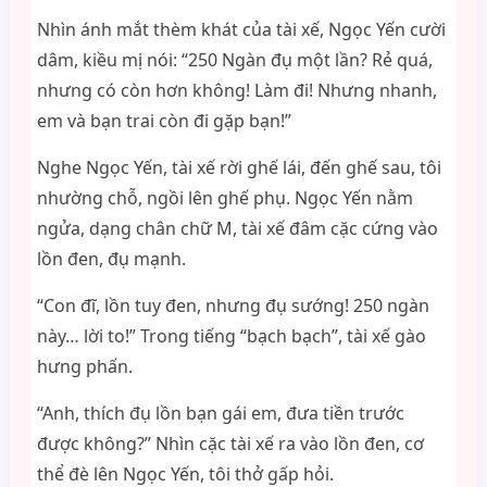
Nhìn ánh mắt thèm khát của tài xế, Ngọc Yến cười
dâm, kiều mị nói: “250 Ngàn đụ một lần? Rẻ quá,
nhưng có còn hơn không! Làm đi! Nhưng nhanh,
em và bạn trai còn đi gặp bạn!”
Nghe Ngọc Yến, tài xế rời ghế lái, đến ghế sau, tôi
nhường chỗ, ngồi lên ghế phụ. Ngọc Yến nằm
ngửa, dạng chân chữ M, tài xế đâm cặc cứng vào
lồn đen, đụ mạnh.
“Con đĩ, lồn tuy đen, nhưng đụ sướng! 250 ngàn
này… lời to!” Trong tiếng “bạch bạch”, tài xế gào
hưng phấn.
“Anh, thích đụ lồn bạn gái em, đưa tiền trước
được không?” Nhìn cặc tài xế ra vào lồn đen, cơ
thể đè lên Ngọc Yến, tôi thở gấp hỏi.