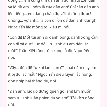
đồng ý… em cũng tìm đàn anh đụ nhau! Lồn dâm
và lỗ đít em… sớm là của đàn anh! Chỉ cần đàn anh
lên tiếng… em dạng chân đụ với ai cũng được!
Chồng… vợ anh… là con đĩ lồn để đàn anh dùng!”
Ngọc Yến lắc mông to, kiều mị nói.
“Con đĩ! Mốt tụi anh đi đánh bóng, đánh xong cần
con đĩ xả dục! Lúc đó… tụi anh đụ em đến lác
mắt!” Tuấn Kiệt tăng tốc trong lỗ đít Ngọc Yến,
nói.
“Vậy… đến đi! Từ khi làm con đĩ… hai năm nay em
ít bị đụ lác mắt!” Ngọc Yến điêu luyện lắc hông,
đón nhịp hai thằng đụ, nói.
“Đàn anh, lúc đó đừng quên gọi em! Em muốn
xem tụi anh luân phiên đụ vợ em!” Tôi kích động
nói.