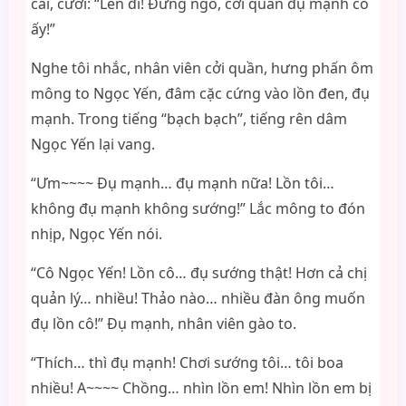
cái, cười: “Lên đi! Đừng ngố, cởi quần đụ mạnh cô
ấy!”
Nghe tôi nhắc, nhân viên cởi quần, hưng phấn ôm
mông to Ngọc Yến, đâm cặc cứng vào lồn đen, đụ
mạnh. Trong tiếng “bạch bạch”, tiếng rên dâm
Ngọc Yến lại vang.
“Ưm~~~~ Đụ mạnh… đụ mạnh nữa! Lồn tôi…
không đụ mạnh không sướng!” Lắc mông to đón
nhịp, Ngọc Yến nói.
“Cô Ngọc Yến! Lồn cô… đụ sướng thật! Hơn cả chị
quản lý… nhiều! Thảo nào… nhiều đàn ông muốn
đụ lồn cô!” Đụ mạnh, nhân viên gào to.
“Thích… thì đụ mạnh! Chơi sướng tôi… tôi boa
nhiều! A~~~~ Chồng… nhìn lồn em! Nhìn lồn em bị