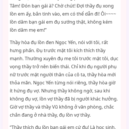
Tâm! Đón bạn gái à? Chờ chút! Đợi thầy đụ xong
lồn em ấy, bắn tinh vào, em có thể dẫn đi! Ôi~~~~
lồn dâm bạn gái em đụ sướng thật, không kém
lồn dâm mẹ em!”
Thầy hòa đụ lồn đen Ngọc Yến, nói với tôi, rất
hưng phấn. Đụ trước mặt tôi kích thích thầy
mạnh. Thường xuyên đụ mẹ tôi trước mặt tôi, dục
vọng thầy trở nên biến thái. Chỉ khi đụ người phụ
nữ trước mặt người thân của cô ta, thầy hòa mới
thỏa mãn. Ngọc Yến từng nói riêng, thầy hòa giờ
ít hứng đụ vợ. Nhưng thầy không ngờ, sau khi
không đụ vợ, lồn vợ thầy đã bị người khác hưởng.
Giờ vợ thầy và thầy Vũ không ở văn phòng, chắc
chắn đang ở nhà thầy, đụ lồn vợ thầy.
“Thầy thích đụ lồn bạn gái em cứ đụ! Là học sinh,