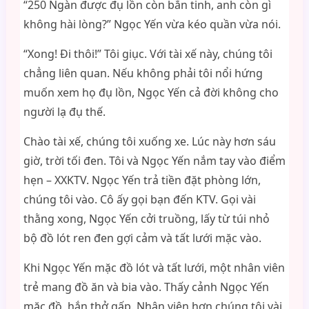
“250 Ngàn được đụ lồn còn bắn tinh, anh còn gì
không hài lòng?” Ngọc Yến vừa kéo quần vừa nói.
“Xong! Đi thôi!” Tôi giục. Với tài xế này, chúng tôi
chẳng liên quan. Nếu không phải tôi nổi hứng
muốn xem họ đụ lồn, Ngọc Yến cả đời không cho
người lạ đụ thế.
Chào tài xế, chúng tôi xuống xe. Lúc này hơn sáu
giờ, trời tối đen. Tôi và Ngọc Yến nắm tay vào điểm
hẹn – XXKTV. Ngọc Yến trả tiền đặt phòng lớn,
chúng tôi vào. Cô ấy gọi bạn đến KTV. Gọi vài
thằng xong, Ngọc Yến cởi truồng, lấy từ túi nhỏ
bộ đồ lót ren đen gợi cảm và tất lưới mặc vào.
Khi Ngọc Yến mặc đồ lót và tất lưới, một nhân viên
trẻ mang đồ ăn và bia vào. Thấy cảnh Ngọc Yến
mặc đồ, hắn thở gấp. Nhân viên hơn chúng tôi vài