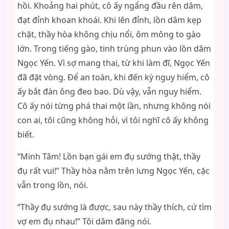
hồi. Khoảng hai phút, cô ấy ngẩng đầu rên dâm,
đạt đỉnh khoan khoái. Khi lên đỉnh, lồn dâm kẹp
chặt, thầy hòa không chịu nổi, ôm mông to gào
lớn. Trong tiếng gào, tinh trùng phun vào lồn dâm
Ngọc Yến. Vì sợ mang thai, từ khi làm đĩ, Ngọc Yến
đã đặt vòng. Để an toàn, khi đến kỳ nguy hiểm, cô
ấy bắt đàn ông đeo bao. Dù vậy, vẫn nguy hiểm.
Cô ấy nói từng phá thai một lần, nhưng không nói
con ai, tôi cũng không hỏi, vì tôi nghĩ cô ấy không
biết.
“Minh Tâm! Lồn bạn gái em đụ sướng thật, thầy
đụ rất vui!” Thầy hòa nằm trên lưng Ngọc Yến, cặc
vẫn trong lồn, nói.
“Thầy đụ sướng là được, sau này thầy thích, cứ tìm
vợ em đụ nhau!” Tôi dâm đãng nói.