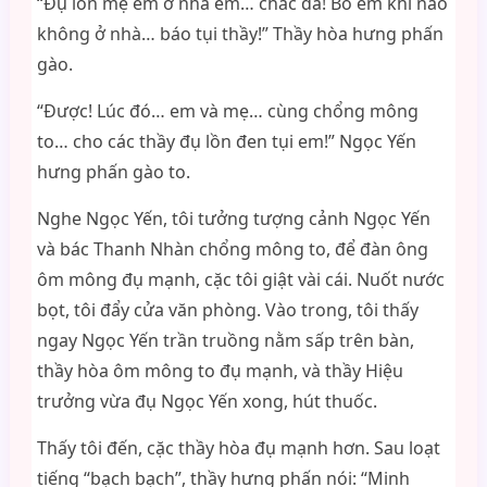
“Đụ lồn mẹ em ở nhà em… chắc đã! Bố em khi nào
không ở nhà… báo tụi thầy!” Thầy hòa hưng phấn
gào.
“Được! Lúc đó… em và mẹ… cùng chổng mông
to… cho các thầy đụ lồn đen tụi em!” Ngọc Yến
hưng phấn gào to.
Nghe Ngọc Yến, tôi tưởng tượng cảnh Ngọc Yến
và bác Thanh Nhàn chổng mông to, để đàn ông
ôm mông đụ mạnh, cặc tôi giật vài cái. Nuốt nước
bọt, tôi đẩy cửa văn phòng. Vào trong, tôi thấy
ngay Ngọc Yến trần truồng nằm sấp trên bàn,
thầy hòa ôm mông to đụ mạnh, và thầy Hiệu
trưởng vừa đụ Ngọc Yến xong, hút thuốc.
Thấy tôi đến, cặc thầy hòa đụ mạnh hơn. Sau loạt
tiếng “bạch bạch”, thầy hưng phấn nói: “Minh