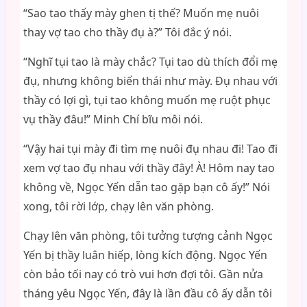
“Sao tao thấy mày ghen tị thế? Muốn mẹ nuôi
thay vợ tao cho thầy đụ à?” Tôi đắc ý nói.
“Nghĩ tụi tao là mày chắc? Tụi tao dù thích đổi mẹ
đụ, nhưng không biến thái như mày. Đụ nhau với
thầy có lợi gì, tụi tao không muốn mẹ ruột phục
vụ thầy đâu!” Minh Chí bĩu môi nói.
“Vậy hai tụi mày đi tìm mẹ nuôi đụ nhau đi! Tao đi
xem vợ tao đụ nhau với thầy đây! À! Hôm nay tao
không về, Ngọc Yến dẫn tao gặp bạn cô ấy!” Nói
xong, tôi rời lớp, chạy lên văn phòng.
Chạy lên văn phòng, tôi tưởng tượng cảnh Ngọc
Yến bị thầy luân hiếp, lòng kích động. Ngọc Yến
còn bảo tối nay có trò vui hơn đợi tôi. Gần nửa
tháng yêu Ngọc Yến, đây là lần đầu cô ấy dẫn tôi