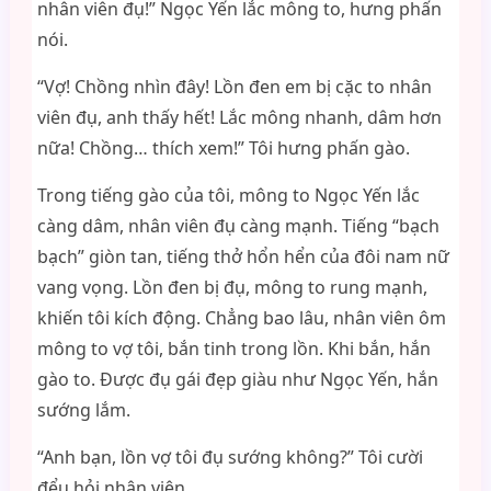
nhân viên đụ!” Ngọc Yến lắc mông to, hưng phấn
nói.
“Vợ! Chồng nhìn đây! Lồn đen em bị cặc to nhân
viên đụ, anh thấy hết! Lắc mông nhanh, dâm hơn
nữa! Chồng… thích xem!” Tôi hưng phấn gào.
Trong tiếng gào của tôi, mông to Ngọc Yến lắc
càng dâm, nhân viên đụ càng mạnh. Tiếng “bạch
bạch” giòn tan, tiếng thở hổn hển của đôi nam nữ
vang vọng. Lồn đen bị đụ, mông to rung mạnh,
khiến tôi kích động. Chẳng bao lâu, nhân viên ôm
mông to vợ tôi, bắn tinh trong lồn. Khi bắn, hắn
gào to. Được đụ gái đẹp giàu như Ngọc Yến, hắn
sướng lắm.
“Anh bạn, lồn vợ tôi đụ sướng không?” Tôi cười
đểu hỏi nhân viên.