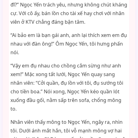
đĩ?” Ngọc Yến trách yêu, nhưng không chút kháng
cự. Với cô ấy, bán lồn cho tài xế hay chơi với nhân
viên ở KTV chẳng đáng bận tâm.
“Ai bảo em là bạn gái anh, anh lại thích xem em đụ
nhau với đàn ông!” Ôm Ngọc Yến, tôi hưng phấn
nói.
“Vậy em đụ nhau cho chồng cắm sừng như anh
xem!” Mặc xong tất lưới, Ngọc Yến quay sang
nhân viên: “Cởi quần, đụ lồn với tôi, đụ sướng tôi
cho tiền boa.” Nói xong, Ngọc Yến kéo quần lót
xuống đầu gối, nằm sấp trên sofa, chổng mông
to.
Nhân viên thấy mông to Ngọc Yến, ngây ra, nhìn
tôi. Dưới ánh mắt hắn, tôi vỗ mạnh mông vợ hai