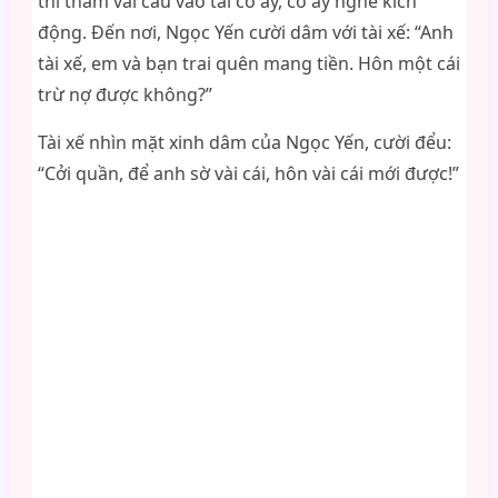
thì thầm vài câu vào tai cô ấy, cô ấy nghe kích
động. Đến nơi, Ngọc Yến cười dâm với tài xế: “Anh
tài xế, em và bạn trai quên mang tiền. Hôn một cái
trừ nợ được không?”
Tài xế nhìn mặt xinh dâm của Ngọc Yến, cười đểu:
“Cởi quần, để anh sờ vài cái, hôn vài cái mới được!”