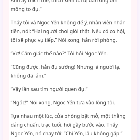
Anh ấy thích thế, thích xem tôi bị đàn ông ôm
mông to đụ.”
Thấy tôi và Ngọc Yến không để ý, nhân viên nhận
tiền, nói: “Hai người chơi giỏi thật! Nếu có cơ hội,
tôi sẽ phục vụ tiếp.” Nói xong, hắn rời phòng.
“Vợ! Cảm giác thế nào?” Tôi hỏi Ngọc Yến.
“Cũng được, hắn đụ sướng! Nhưng là người lạ,
không đã lắm.”
“Vậy lần sau tìm người quen đụ!”
“Ngốc!” Nói xong, Ngọc Yến tựa vào lòng tôi.
Tựa nhau một lúc, cửa phòng bật mở, một thằng
dáng chuẩn, trạc tuổi, hơi gầy bước vào. Thấy
Ngọc Yến, nó chạy tới: “Chị Yến, lâu không gặp!”