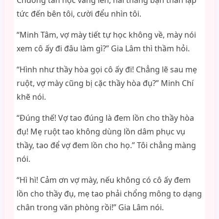
Chuông tan học vang lên, hai thằng bạn thân lập
tức đến bên tôi, cười đểu nhìn tôi.
“Minh Tâm, vợ mày tiết tự học không về, mày nói
xem cô ấy đi đâu làm gì?” Gia Lâm thì thầm hỏi.
“Hình như thầy hòa gọi cô ấy đi! Chẳng lẽ sau mẹ
ruột, vợ mày cũng bị cặc thầy hòa đụ?” Minh Chí
khẽ nói.
“Đúng thế! Vợ tao đúng là đem lồn cho thầy hòa
đụ! Mẹ ruột tao không dùng lồn dâm phục vụ
thầy, tao để vợ đem lồn cho họ.” Tôi chẳng màng
nói.
“Hì hì! Cảm ơn vợ mày, nếu không có cô ấy đem
lồn cho thầy đụ, mẹ tao phải chổng mông to dạng
chân trong văn phòng rồi!” Gia Lâm nói.