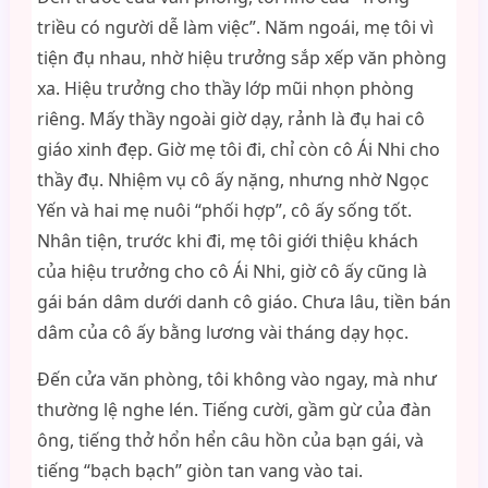
triều có người dễ làm việc”. Năm ngoái, mẹ tôi vì
tiện đụ nhau, nhờ hiệu trưởng sắp xếp văn phòng
xa. Hiệu trưởng cho thầy lớp mũi nhọn phòng
riêng. Mấy thầy ngoài giờ dạy, rảnh là đụ hai cô
giáo xinh đẹp. Giờ mẹ tôi đi, chỉ còn cô Ái Nhi cho
thầy đụ. Nhiệm vụ cô ấy nặng, nhưng nhờ Ngọc
Yến và hai mẹ nuôi “phối hợp”, cô ấy sống tốt.
Nhân tiện, trước khi đi, mẹ tôi giới thiệu khách
của hiệu trưởng cho cô Ái Nhi, giờ cô ấy cũng là
gái bán dâm dưới danh cô giáo. Chưa lâu, tiền bán
dâm của cô ấy bằng lương vài tháng dạy học.
Đến cửa văn phòng, tôi không vào ngay, mà như
thường lệ nghe lén. Tiếng cười, gầm gừ của đàn
ông, tiếng thở hổn hển câu hồn của bạn gái, và
tiếng “bạch bạch” giòn tan vang vào tai.