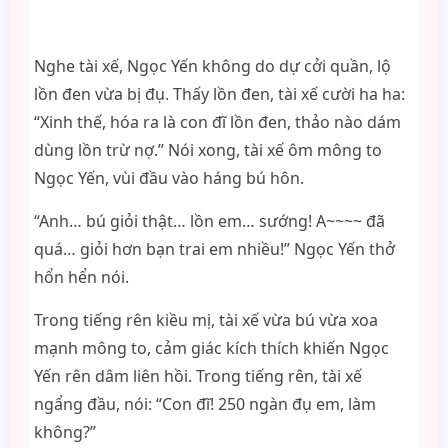
Nghe tài xế, Ngọc Yến không do dự cởi quần, lộ
lồn đen vừa bị đụ. Thấy lồn đen, tài xế cười ha ha:
“Xinh thế, hóa ra là con đĩ lồn đen, thảo nào dám
dùng lồn trừ nợ.” Nói xong, tài xế ôm mông to
Ngọc Yến, vùi đầu vào háng bú hôn.
“Anh… bú giỏi thật… lồn em… sướng! A~~~~ đã
quá… giỏi hơn bạn trai em nhiều!” Ngọc Yến thở
hổn hển nói.
Trong tiếng rên kiều mị, tài xế vừa bú vừa xoa
mạnh mông to, cảm giác kích thích khiến Ngọc
Yến rên dâm liên hồi. Trong tiếng rên, tài xế
ngẩng đầu, nói: “Con đĩ! 250 ngàn đụ em, làm
không?”