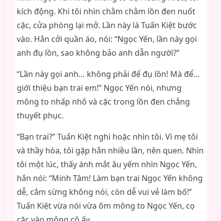
kích động. Khi tôi nhìn chằm chằm lồn đen nuốt
cặc, cửa phòng lại mở. Lần này là Tuấn Kiệt bước
vào. Hắn cởi quần áo, nói: “Ngọc Yến, lần này gọi
anh đụ lồn, sao không bảo anh dẫn người?”
“Lần này gọi anh… không phải để đụ lồn! Mà để…
giới thiệu bạn trai em!” Ngọc Yến nói, nhưng
mông to nhấp nhô và cặc trong lồn đen chẳng
thuyết phục.
“Bạn trai?” Tuấn Kiệt nghi hoặc nhìn tôi. Vì mẹ tôi
và thầy hòa, tôi gặp hắn nhiều lần, nên quen. Nhìn
tôi một lúc, thấy ánh mắt âu yếm nhìn Ngọc Yến,
hắn nói: “Minh Tâm! Làm bạn trai Ngọc Yến không
dễ, cắm sừng không nói, còn dễ vui vẻ làm bố!”
Tuấn Kiệt vừa nói vừa ôm mông to Ngọc Yến, cọ
cặc vào mông cô ấy.