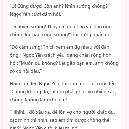
“Ừ! Cũng được! Còn anh? Nhìn sướng không?”
Ngọc Yến cười dâm hỏi.
“Dĩ nhiên sướng! Thấy em đụ nhau với đàn ông,
chồng lúc nào cũng sướng!” Tôi hưng phấn nói.
“Đồ cắm sừng! Thích xem em đụ nhau với đàn
ông.” Ngọc Yến trách yêu, dạng chân rộng hơn,
hỏi: “Muốn đụ không? Lát gặp bạn em, anh không
có cơ hội đâu.”
Nhìn lồn đen Ngọc Yến, tôi hôn một cái, cười đểu:
“Chồng không đụ, lát em phải phục vụ nhiều cặc,
chồng không làm khó em!”
“Hihihi… đồ xấu xa, để lồn vợ cho người khác đụ,
cặc mình thì nhịn, sao em tìm được chồng thế
này?” Ngọc Yến cười kiều mị nói.