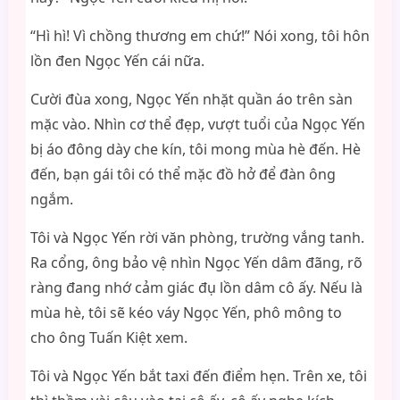
“Hì hì! Vì chồng thương em chứ!” Nói xong, tôi hôn
lồn đen Ngọc Yến cái nữa.
Cười đùa xong, Ngọc Yến nhặt quần áo trên sàn
mặc vào. Nhìn cơ thể đẹp, vượt tuổi của Ngọc Yến
bị áo đông dày che kín, tôi mong mùa hè đến. Hè
đến, bạn gái tôi có thể mặc đồ hở để đàn ông
ngắm.
Tôi và Ngọc Yến rời văn phòng, trường vắng tanh.
Ra cổng, ông bảo vệ nhìn Ngọc Yến dâm đãng, rõ
ràng đang nhớ cảm giác đụ lồn dâm cô ấy. Nếu là
mùa hè, tôi sẽ kéo váy Ngọc Yến, phô mông to
cho ông Tuấn Kiệt xem.
Tôi và Ngọc Yến bắt taxi đến điểm hẹn. Trên xe, tôi