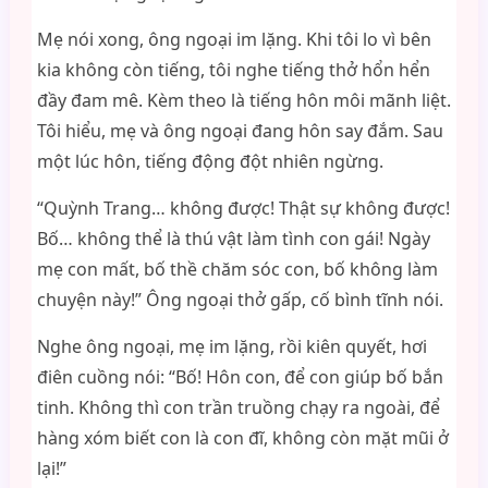
Mẹ nói xong, ông ngoại im lặng. Khi tôi lo vì bên
kia không còn tiếng, tôi nghe tiếng thở hổn hển
đầy đam mê. Kèm theo là tiếng hôn môi mãnh liệt.
Tôi hiểu, mẹ và ông ngoại đang hôn say đắm. Sau
một lúc hôn, tiếng động đột nhiên ngừng.
“Quỳnh Trang… không được! Thật sự không được!
Bố… không thể là thú vật làm tình con gái! Ngày
mẹ con mất, bố thề chăm sóc con, bố không làm
chuyện này!” Ông ngoại thở gấp, cố bình tĩnh nói.
Nghe ông ngoại, mẹ im lặng, rồi kiên quyết, hơi
điên cuồng nói: “Bố! Hôn con, để con giúp bố bắn
tinh. Không thì con trần truồng chạy ra ngoài, để
hàng xóm biết con là con đĩ, không còn mặt mũi ở
lại!”