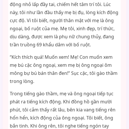
động nhỏ lấp đầy tai, chiếm hết tâm trí tôi. Lúc
này, tôi như lần đầu thấy mẹ bị đụ, lòng kích động
cực độ. Vì tôi biết, người thân mật với mẹ là ông
ngoại, bố ruột của mẹ. Mẹ tôi, xinh đẹp, trí thức,
dịu dàng, được xem là phụ nữ chung thủy, đang
trần truồng 69 khẩu dâm với bố ruột.
“Kích thích quá! Muốn xem! Mẹ! Con muốn xem
mẹ bú cặc ông ngoại, xem mẹ bị ông ngoại ôm
mông bự bú bán thân đen!” Sục cặc, tôi gào thầm
trong lòng.
Trong tiếng gào thầm, mẹ và ông ngoại tiếp tục
phát ra tiếng kích động. Khi đồng hồ gần mười
phút, tôi cảm thấy rất lâu, bên kia vang tiếng rên
hổn hển, kích động của ông ngoại. Tôi biết, ông
bắn tinh. Khi ông rên, tôi nghe tiếng ngón tay