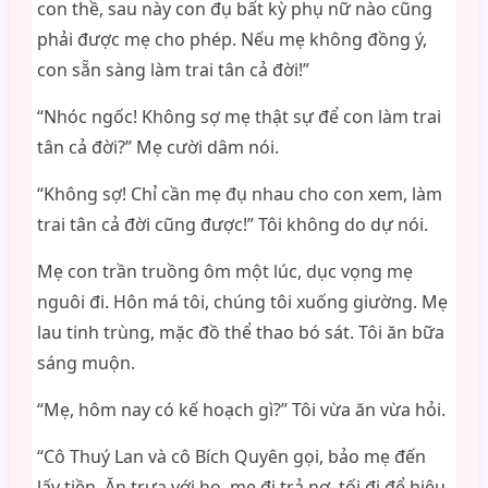
con thề, sau này con đụ bất kỳ phụ nữ nào cũng
phải được mẹ cho phép. Nếu mẹ không đồng ý,
con sẵn sàng làm trai tân cả đời!”
“Nhóc ngốc! Không sợ mẹ thật sự để con làm trai
tân cả đời?” Mẹ cười dâm nói.
“Không sợ! Chỉ cần mẹ đụ nhau cho con xem, làm
trai tân cả đời cũng được!” Tôi không do dự nói.
Mẹ con trần truồng ôm một lúc, dục vọng mẹ
nguôi đi. Hôn má tôi, chúng tôi xuống giường. Mẹ
lau tinh trùng, mặc đồ thể thao bó sát. Tôi ăn bữa
sáng muộn.
“Mẹ, hôm nay có kế hoạch gì?” Tôi vừa ăn vừa hỏi.
“Cô Thuý Lan và cô Bích Quyên gọi, bảo mẹ đến
lấy tiền. Ăn trưa với họ, mẹ đi trả nợ, tối đi để hiệu