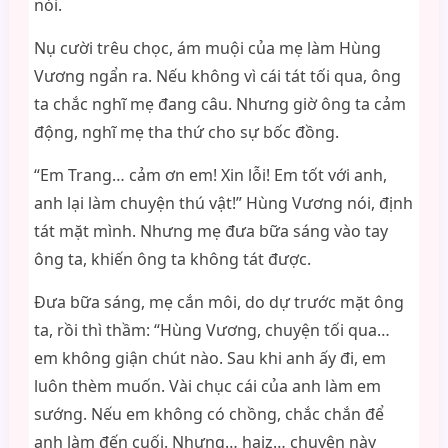
nói.
Nụ cười trêu chọc, ám muội của mẹ làm Hùng
Vương ngẩn ra. Nếu không vì cái tát tối qua, ông
ta chắc nghĩ mẹ đang câu. Nhưng giờ ông ta cảm
động, nghĩ mẹ tha thứ cho sự bốc đồng.
“Em Trang… cảm ơn em! Xin lỗi! Em tốt với anh,
anh lại làm chuyện thú vật!” Hùng Vương nói, định
tát mặt mình. Nhưng mẹ đưa bữa sáng vào tay
ông ta, khiến ông ta không tát được.
Đưa bữa sáng, mẹ cắn môi, do dự trước mặt ông
ta, rồi thì thầm: “Hùng Vương, chuyện tối qua…
em không giận chút nào. Sau khi anh ấy đi, em
luôn thèm muốn. Vài chục cái của anh làm em
sướng. Nếu em không có chồng, chắc chắn để
anh làm đến cuối. Nhưng… haiz… chuyện này