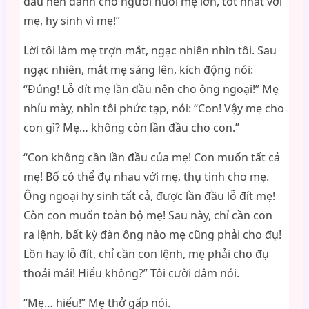
đầu nên dành cho người nuôi mẹ lớn, tốt nhất với
mẹ, hy sinh vì mẹ!”
Lời tôi làm mẹ trợn mắt, ngạc nhiên nhìn tôi. Sau
ngạc nhiên, mắt mẹ sáng lên, kích động nói:
“Đúng! Lỗ đít mẹ lần đầu nên cho ông ngoại!” Mẹ
nhíu mày, nhìn tôi phức tạp, nói: “Con! Vậy mẹ cho
con gì? Mẹ… không còn lần đầu cho con.”
“Con không cần lần đầu của mẹ! Con muốn tất cả
mẹ! Bố có thể đụ nhau với mẹ, thụ tinh cho mẹ.
Ông ngoại hy sinh tất cả, được lần đầu lỗ đít mẹ!
Còn con muốn toàn bộ mẹ! Sau này, chỉ cần con
ra lệnh, bất kỳ đàn ông nào mẹ cũng phải cho đụ!
Lồn hay lỗ đít, chỉ cần con lệnh, mẹ phải cho đụ
thoải mái! Hiểu không?” Tôi cười dâm nói.
“Mẹ… hiểu!” Mẹ thở gấp nói.