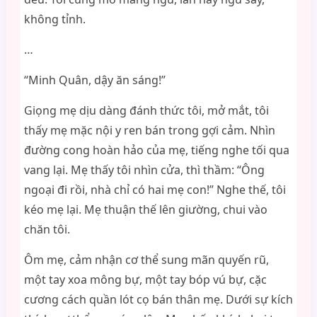
không tỉnh.
…
“Minh Quân, dậy ăn sáng!”
Giọng mẹ dịu dàng đánh thức tôi, mở mắt, tôi
thấy mẹ mặc nội y ren bán trong gợi cảm. Nhìn
đường cong hoàn hảo của mẹ, tiếng nghe tối qua
vang lại. Mẹ thấy tôi nhìn cửa, thì thầm: “Ông
ngoại đi rồi, nhà chỉ có hai mẹ con!” Nghe thế, tôi
kéo mẹ lại. Mẹ thuận thế lên giường, chui vào
chăn tôi.
Ôm mẹ, cảm nhận cơ thể sung mãn quyến rũ,
một tay xoa mông bự, một tay bóp vú bự, cặc
cương cách quần lót cọ bán thân mẹ. Dưới sự kích