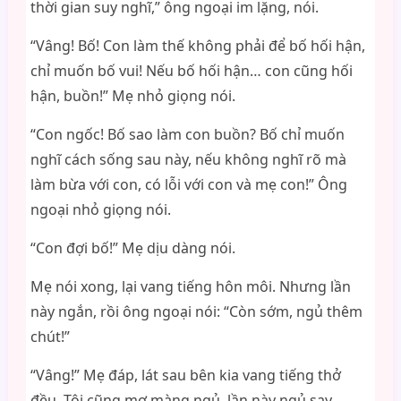
thời gian suy nghĩ,” ông ngoại im lặng, nói.
“Vâng! Bố! Con làm thế không phải để bố hối hận,
chỉ muốn bố vui! Nếu bố hối hận… con cũng hối
hận, buồn!” Mẹ nhỏ giọng nói.
“Con ngốc! Bố sao làm con buồn? Bố chỉ muốn
nghĩ cách sống sau này, nếu không nghĩ rõ mà
làm bừa với con, có lỗi với con và mẹ con!” Ông
ngoại nhỏ giọng nói.
“Con đợi bố!” Mẹ dịu dàng nói.
Mẹ nói xong, lại vang tiếng hôn môi. Nhưng lần
này ngắn, rồi ông ngoại nói: “Còn sớm, ngủ thêm
chút!”
“Vâng!” Mẹ đáp, lát sau bên kia vang tiếng thở
đều. Tôi cũng mơ màng ngủ, lần này ngủ say,