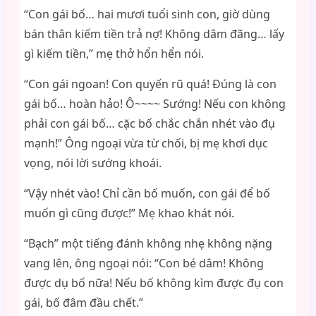
“Con gái bố… hai mươi tuổi sinh con, giờ dùng
bán thân kiếm tiền trả nợ! Không dâm đãng… lấy
gì kiếm tiền,” mẹ thở hổn hển nói.
“Con gái ngoan! Con quyến rũ quá! Đúng là con
gái bố… hoàn hảo! Ô~~~~ Sướng! Nếu con không
phải con gái bố… cặc bố chắc chắn nhét vào đụ
mạnh!” Ông ngoại vừa từ chối, bị mẹ khơi dục
vọng, nói lời sướng khoái.
“Vậy nhét vào! Chỉ cần bố muốn, con gái để bố
muốn gì cũng được!” Mẹ khao khát nói.
“Bạch” một tiếng đánh không nhẹ không nặng
vang lên, ông ngoại nói: “Con bé dâm! Không
được dụ bố nữa! Nếu bố không kìm được đụ con
gái, bố đâm đầu chết.”