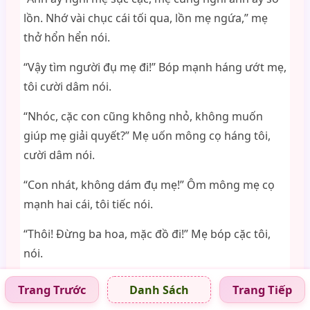
lồn. Nhớ vài chục cái tối qua, lồn mẹ ngứa,” mẹ
thở hổn hển nói.
“Vậy tìm người đụ mẹ đi!” Bóp mạnh háng ướt mẹ,
tôi cười dâm nói.
“Nhóc, cặc con cũng không nhỏ, không muốn
giúp mẹ giải quyết?” Mẹ uốn mông cọ háng tôi,
cười dâm nói.
“Con nhát, không dám đụ mẹ!” Ôm mông mẹ cọ
mạnh hai cái, tôi tiếc nói.
“Thôi! Đừng ba hoa, mặc đồ đi!” Mẹ bóp cặc tôi,
nói.
Mặc đồ xong, tôi ôm eo mẹ, cùng đi. Đến nhà
Trang Trước
Trang Tiếp
Danh Sách
Minh Chí và Gia Lâm, hai cô đã chuẩn bị sẵn. Họ