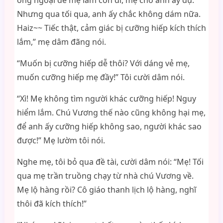
ông ngoại để mẹ làm con đĩ, mẹ cho anh ấy đụ.
Nhưng qua tối qua, anh ấy chắc không dám nữa.
Haiz~~ Tiếc thật, cảm giác bị cưỡng hiếp kích thích
lắm,” mẹ dâm đãng nói.
“Muốn bị cưỡng hiếp dễ thôi? Với dáng vẻ mẹ,
muốn cưỡng hiếp mẹ đầy!” Tôi cười dâm nói.
“Xì! Mẹ không tìm người khác cưỡng hiếp! Nguy
hiểm lắm. Chú Vương thế nào cũng không hại mẹ,
để anh ấy cưỡng hiếp không sao, người khác sao
được!” Mẹ lườm tôi nói.
Nghe mẹ, tôi bỏ qua đề tài, cười dâm nói: “Mẹ! Tối
qua mẹ trần truồng chạy từ nhà chú Vương về.
Mẹ lộ hàng rồi? Cô giáo thanh lịch lộ hàng, nghĩ
thôi đã kích thích!”