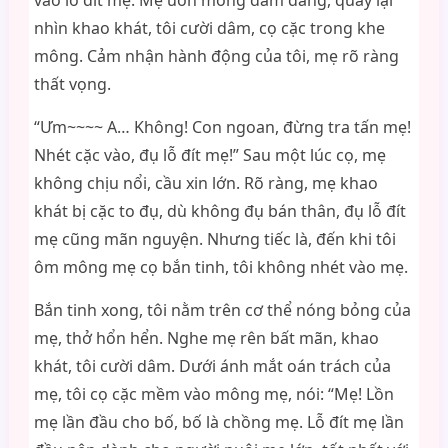
vào lỗ đít mẹ. Mẹ uốn mông dâm đãng, quay lại
nhìn khao khát, tôi cười dâm, cọ cặc trong khe
mông. Cảm nhận hành động của tôi, mẹ rõ ràng
thất vọng.
“Ưm~~~~ A… Không! Con ngoan, đừng tra tấn mẹ!
Nhét cặc vào, đụ lỗ đít mẹ!” Sau một lúc cọ, mẹ
không chịu nổi, cầu xin lớn. Rõ ràng, mẹ khao
khát bị cặc to đụ, dù không đụ bán thân, đụ lỗ đít
mẹ cũng mãn nguyện. Nhưng tiếc là, đến khi tôi
ôm mông mẹ cọ bắn tinh, tôi không nhét vào mẹ.
Bắn tinh xong, tôi nằm trên cơ thể nóng bỏng của
mẹ, thở hổn hển. Nghe mẹ rên bất mãn, khao
khát, tôi cười dâm. Dưới ánh mắt oán trách của
mẹ, tôi cọ cặc mềm vào mông mẹ, nói: “Mẹ! Lồn
mẹ lần đầu cho bố, bố là chồng mẹ. Lỗ đít mẹ lần