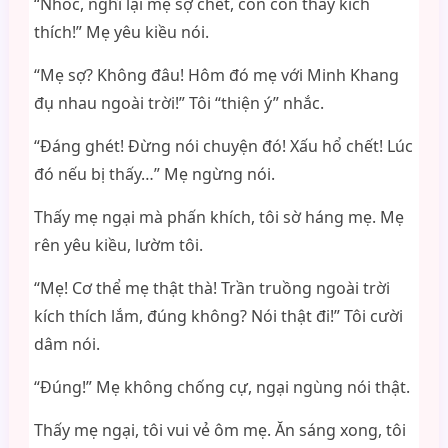
“Nhóc, nghĩ lại mẹ sợ chết, con còn thấy kích
thích!” Mẹ yêu kiều nói.
“Mẹ sợ? Không đâu! Hôm đó mẹ với Minh Khang
đụ nhau ngoài trời!” Tôi “thiện ý” nhắc.
“Đáng ghét! Đừng nói chuyện đó! Xấu hổ chết! Lúc
đó nếu bị thấy…” Mẹ ngừng nói.
Thấy mẹ ngại mà phấn khích, tôi sờ háng mẹ. Mẹ
rên yêu kiều, lườm tôi.
“Mẹ! Cơ thể mẹ thật thà! Trần truồng ngoài trời
kích thích lắm, đúng không? Nói thật đi!” Tôi cười
dâm nói.
“Đúng!” Mẹ không chống cự, ngại ngùng nói thật.
Thấy mẹ ngại, tôi vui vẻ ôm mẹ. Ăn sáng xong, tôi