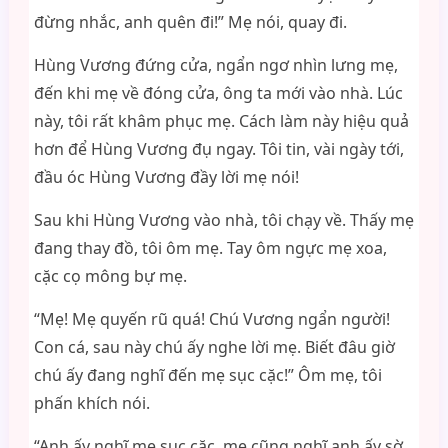
đừng nhắc, anh quên đi!” Mẹ nói, quay đi.
Hùng Vương đứng cửa, ngẩn ngơ nhìn lưng mẹ,
đến khi mẹ về đóng cửa, ông ta mới vào nhà. Lúc
này, tôi rất khâm phục mẹ. Cách làm này hiệu quả
hơn để Hùng Vương đụ ngay. Tôi tin, vài ngày tới,
đầu óc Hùng Vương đầy lời mẹ nói!
Sau khi Hùng Vương vào nhà, tôi chạy về. Thấy mẹ
đang thay đồ, tôi ôm mẹ. Tay ôm ngực mẹ xoa,
cặc cọ mông bự mẹ.
“Mẹ! Mẹ quyến rũ quá! Chú Vương ngẩn người!
Con cá, sau này chú ấy nghe lời mẹ. Biết đâu giờ
chú ấy đang nghĩ đến mẹ sục cặc!” Ôm mẹ, tôi
phấn khích nói.
“Anh ấy nghĩ mẹ sục cặc, mẹ cũng nghĩ anh ấy sờ