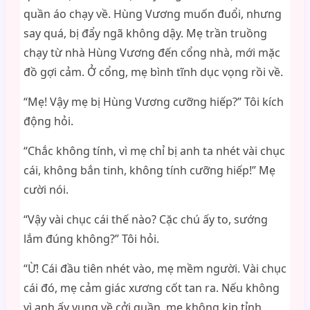
quần áo chạy về. Hùng Vương muốn đuổi, nhưng
say quá, bị đẩy ngã không dậy. Mẹ trần truồng
chạy từ nhà Hùng Vương đến cổng nhà, mới mặc
đồ gợi cảm. Ở cổng, mẹ bình tĩnh dục vọng rồi về.
“Mẹ! Vậy mẹ bị Hùng Vương cưỡng hiếp?” Tôi kích
động hỏi.
“Chắc không tính, vì mẹ chỉ bị anh ta nhét vài chục
cái, không bắn tinh, không tính cưỡng hiếp!” Mẹ
cười nói.
“Vậy vài chục cái thế nào? Cặc chú ấy to, sướng
lắm đúng không?” Tôi hỏi.
“Ừ! Cái đầu tiên nhét vào, mẹ mềm người. Vài chục
cái đó, mẹ cảm giác xương cốt tan ra. Nếu không
vì anh ấy vụng về cởi quần, mẹ không kịp tỉnh