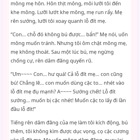
mông mẹ hôn. Hôn thịt mông, môi lưỡi tôi đến
khe mông. Lưỡi lướt khe mông, mẹ run rẩy. Mẹ
rên sướng, lưỡi tôi xoay quanh lỗ đít mẹ.
“Con… chỗ đó không bú được… bẩn!” Mẹ nói, uốn
mông muốn tránh. Nhưng tôi ôm chặt mông mẹ,
mẹ không thoát. Sau một lúc bú, mẹ ngừng
chống cự, rên dâm đãng quyến rũ.
“Ưm~~~~ Con… hư quá! Cả lỗ đít mẹ… con cũng
bú! Chẳng lẽ… con muốn dùng cặc to… nhét vào
lỗ đít mẹ đụ mạnh? A~~~~ Sướng chết! Lỗ đít
sướng… muốn bị cặc nhét! Muốn cặc to lấy đi lần
đầu lỗ đít!”
Tiếng rên dâm đãng của mẹ làm tôi kích động, bú
thêm, tôi không kìm được dục vọng, cọ cặc cương