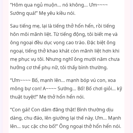
“Hôm qua ngủ muộn… nó không… Ưm~~~~
Sướng quá!” Mẹ yêu kiều nói.
Sau tiếng mẹ, lại là tiếng thở hổn hển, rồi tiếng
hôn môi mãnh liệt. Từ tiếng động, tôi biết mẹ và
ông ngoại đều dục vọng cao trào. Đặc biệt ông
ngoại, tiếng thở khao khát còn mãnh liệt hơn khi
mẹ phục vụ tôi. Nhưng nghĩ ông mười năm chưa
hưởng cơ thể phụ nữ, tôi thấy bình thường.
“Ưm~~~~ Bố, mạnh lên… mạnh bóp vú con, xoa
mông bự con! A~~~~ Sướng… Bố! Bố chơi giỏi… kỹ
thuật tuyệt!” Mẹ thở hổn hển nói.
“Con gái! Con dâm đãng thật! Bình thường dịu
dàng, chu đáo, lên giường lại thế này. Ưm… Mạnh
lên… sục cặc cho bố!” Ông ngoại thở hổn hển nói.