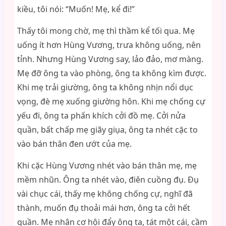
kiều, tôi nói: “Muốn! Mẹ, kể đi!”
Thấy tôi mong chờ, mẹ thì thầm kể tối qua. Mẹ
uống ít hơn Hùng Vương, trưa không uống, nên
tỉnh. Nhưng Hùng Vương say, lảo đảo, mơ màng.
Mẹ đỡ ông ta vào phòng, ông ta không kìm được.
Khi mẹ trải giường, ông ta không nhịn nổi dục
vọng, đè mẹ xuống giường hôn. Khi mẹ chống cự
yếu đi, ông ta phấn khích cởi đồ mẹ. Cởi nửa
quần, bất chấp mẹ giãy giụa, ông ta nhét cặc to
vào bán thân đen ướt của mẹ.
Khi cặc Hùng Vương nhét vào bán thân mẹ, mẹ
mềm nhũn. Ông ta nhét vào, điên cuồng đụ. Đụ
vài chục cái, thấy mẹ không chống cự, nghĩ đã
thành, muốn đụ thoải mái hơn, ông ta cởi hết
quần. Mẹ nhân cơ hội đẩy ông ta, tát một cái, cầm