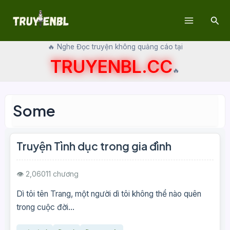
Skip
Sear
to
Main
content
🔥 Nghe Đọc truyện không quảng cáo tại
Menu
TRUYENBL.CC
🔥
Some
Truyện Tình dục trong gia đình
👁 2,060
11 chương
Dì tôi tên Trang, một người dì tôi không thể nào quên
trong cuộc đời...