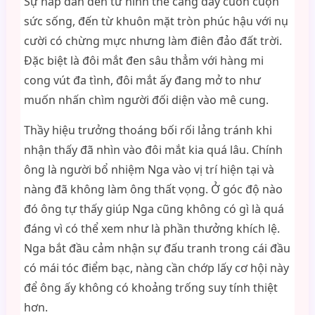
Sự hấp dẫn đến từ hình thể căng đầy cuồn cuộn
sức sống, đến từ khuôn mặt tròn phúc hậu với nụ
cười có chừng mực nhưng làm điên đảo đất trời.
Đặc biệt là đôi mắt đen sâu thẳm với hàng mi
cong vút đa tình, đôi mắt ấy đang mở to như
muốn nhấn chìm người đối diện vào mê cung.
Thầy hiệu trưởng thoáng bối rối lảng tránh khi
nhận thấy đã nhìn vào đôi mắt kia quá lâu. Chính
ông là người bổ nhiệm Nga vào vị trí hiện tại và
nàng đã không làm ông thất vọng. Ở góc độ nào
đó ông tự thấy giúp Nga cũng không có gì là quá
đáng vì có thể xem như là phần thưởng khích lệ.
Nga bắt đầu cảm nhận sự đấu tranh trong cái đầu
có mái tóc điểm bạc, nàng cần chớp lấy cơ hội này
để ông ấy không có khoảng trống suy tính thiệt
hơn.