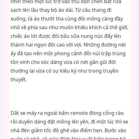
nhìn theo một lúc trở vào thu dọn chén bát rửa
sạch lên lầu thay bộ áo dài. Từ cầu thang đi
xuống, tà áo thướt tha cùng đôi mông căng đầy
nhô về phía sau như muốn khiêu khích cả thế giới,
chiếc áo lót được đôi bầu sữa nung núc đẩy lên
thành hai ngọn đồi cao vời vợi. Những đường nét
ấy đã tạo nên một phong cảnh đồi núi trập trùng
tôn vinh cho vóc dáng vừa có nét gần gũi đời
thường lại vừa có sự kiêu kỳ như trong truyền
thuyết.
Dắt xe máy ra ngoài bấm remote đóng cổng rào
rồi duyên dáng đặt mông lên yên, đi một lúc thì xe
nhá đèn giảm tốc độ ghé vào điểm hẹn. Bước vào