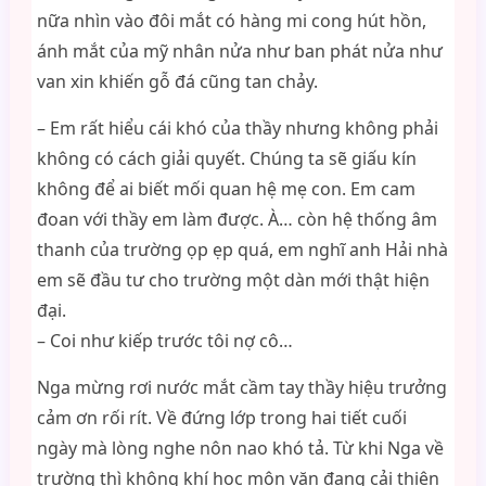
nữa nhìn vào đôi mắt có hàng mi cong hút hồn,
ánh mắt của mỹ nhân nửa như ban phát nửa như
van xin khiến gỗ đá cũng tan chảy.
– Em rất hiểu cái khó của thầy nhưng không phải
không có cách giải quyết. Chúng ta sẽ giấu kín
không để ai biết mối quan hệ mẹ con. Em cam
đoan với thầy em làm được. À… còn hệ thống âm
thanh của trường ọp ẹp quá, em nghĩ anh Hải nhà
em sẽ đầu tư cho trường một dàn mới thật hiện
đại.
– Coi như kiếp trước tôi nợ cô…
Nga mừng rơi nước mắt cầm tay thầy hiệu trưởng
cảm ơn rối rít. Về đứng lớp trong hai tiết cuối
ngày mà lòng nghe nôn nao khó tả. Từ khi Nga về
trường thì không khí học môn văn đang cải thiện