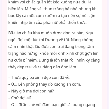
khám với chiếc quần lót kéo xuống nửa đùi lại
hiện lên. Miếng vải thun trông bé nhỏ nhưng khi
bọc lấy cả một cụm rườm rà tạo nên sự nổi cộm
khiến nhịp tim của phái nữ phải thổn thức.
Bữa ăn chiều khá muộn được dọn ra bàn, Nga
ngồi đợi một lúc thì Dương về tới. Nàng chống
cằm nhìn thật lâu đứa con trai đang trong tâm
trạng hào hứng, khóe môi xinh xinh chợt gợn lên
nụ cười bí hiểm. Đúng là lớn thật rồi, nhìn kỹ càng
thấy đẹp trai và ra dáng đàn ông lắm.
– Thưa quý bà xinh đẹp con đã về.
– Ừ… Lên phòng thay đồ xuống ăn cơm.
– Nãy giờ mẹ đợi con hả?
– Chứ đợi ai?
– Ơ… đi ăn chè với đám bạn giờ cái bụng ngang