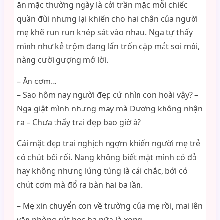
ăn mặc thường ngày là cởi trần mặc mỗi chiếc
quần đùi nhưng lại khiến cho hai chân của người
mẹ khẽ run run khép sát vào nhau. Nga tự thấy
mình như kẻ trộm đang lẩn trốn cặp mắt soi mói,
nàng cười gượng mở lời.
– Ăn cơm…
– Sao hôm nay người đẹp cứ nhìn con hoài vậy? –
Nga giật mình nhưng may mà Dương không nhận
ra – Chưa thấy trai đẹp bao giờ à?
Cái mặt đẹp trai nghịch ngợm khiến người mẹ trẻ
có chút bối rối. Nàng không biết mặt mình có đỏ
hay không nhưng lúng túng là cái chắc, bới có
chút cơm mà đổ ra bàn hai ba lần.
– Mẹ xin chuyển con về trường của mẹ rồi, mai lên
văn phòng rút học bạ nữa là xong.