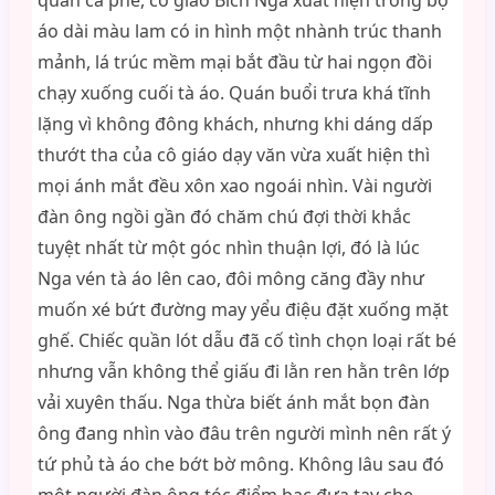
quán cà phê, cô giáo Bích Nga xuất hiện trong bộ
áo dài màu lam có in hình một nhành trúc thanh
mảnh, lá trúc mềm mại bắt đầu từ hai ngọn đồi
chạy xuống cuối tà áo. Quán buổi trưa khá tĩnh
lặng vì không đông khách, nhưng khi dáng dấp
thướt tha của cô giáo dạy văn vừa xuất hiện thì
mọi ánh mắt đều xôn xao ngoái nhìn. Vài người
đàn ông ngồi gần đó chăm chú đợi thời khắc
tuyệt nhất từ một góc nhìn thuận lợi, đó là lúc
Nga vén tà áo lên cao, đôi mông căng đầy như
muốn xé bứt đường may yểu điệu đặt xuống mặt
ghế. Chiếc quần lót dẫu đã cố tình chọn loại rất bé
nhưng vẫn không thể giấu đi lằn ren hằn trên lớp
vải xuyên thấu. Nga thừa biết ánh mắt bọn đàn
ông đang nhìn vào đâu trên người mình nên rất ý
tứ phủ tà áo che bớt bờ mông. Không lâu sau đó