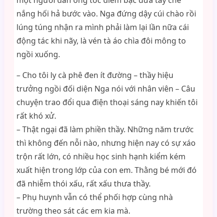
một người đàn ông tóc điểm bạc đưa tay che
nắng hối hả bước vào. Nga đứng dậy cúi chào rồi
lúng túng nhận ra mình phải làm lại lần nữa cái
động tác khi nãy, là vén tà áo chìa đôi mông to
ngồi xuống.
– Cho tôi ly cà phê đen ít đường – thầy hiệu
trưởng ngồi đối diện Nga nói với nhân viên – Câu
chuyện trao đổi qua điện thoại sáng nay khiến tôi
rất khó xử.
– Thật ngại đã làm phiền thầy. Những năm trước
thì không đến nỗi nào, nhưng hiện nay có sự xáo
trộn rất lớn, có nhiều học sinh hạnh kiểm kém
xuất hiện trong lớp của con em. Thằng bé mới đó
đã nhiễm thói xấu, rất xấu thưa thầy.
– Phụ huynh vẫn có thể phối hợp cùng nhà
trường theo sát các em kia mà.