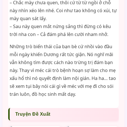
– Chắc mày chưa quen, thôi cứ từ từ ngồi ở chỗ
này nhìn xéo lên nhé. Coi như tao không có xúi, tự
mày quan sát lấy.
– Sau này quen mắt nứng sảng thì đừng có kêu
trời nha con – Cả đám phá lên cười nham nhở.
Những trò biến thái của bạn bè cứ nhồi vào đầu
mỗi ngày khiến Dương rất tức giận. Nó nghĩ mãi
vẫn không tìm được cách nào trừng trị đám bạn
này. Thay vì méc cái trò bệnh hoạn sợ làm cho mẹ
xấu hổ thì nó quyết định làm nội gián. Ha ha… tao
sẽ xem tụi bây nói cái gì về méc với mẹ đì cho sói
trán luôn, đồ học sinh mất dạy.
Truyện Đề Xuất