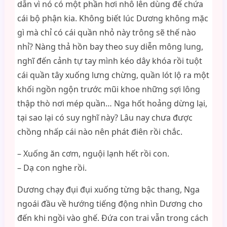
dẫn vì nó có một phần hơi nhô lên dùng để chứa
cái bộ phận kia. Không biết lúc Dương không mặc
gì mà chỉ có cái quần nhỏ này trông sẽ thế nào
nhỉ? Nàng thả hồn bay theo suy diễn mông lung,
nghĩ đến cảnh tự tay mình kéo dây khóa rồi tuột
cái quần tây xuống lưng chừng, quần lót lộ ra một
khối ngồn ngộn trước mũi khoe những sợi lông
thập thò nơi mép quần… Nga hốt hoảng dừng lại,
tại sao lại có suy nghĩ này? Lâu nay chưa được
chồng nhấp cái nào nên phát điên rồi chắc.
– Xuống ăn cơm, nguội lạnh hết rồi con.
– Dạ con nghe rồi.
Dương chạy đụi đụi xuống từng bậc thang, Nga
ngoái đầu về hướng tiếng động nhìn Dương cho
đến khi ngồi vào ghế. Đứa con trai vẫn trong cách