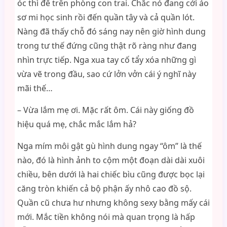
óc thì để trên phòng con trai. Chắc nó đang cởi áo
sơ mi học sinh rồi đến quần tây và cả quần lót.
Nàng đã thấy chỗ đó sáng nay nên giờ hình dung
trong tư thế đứng cũng thật rõ ràng như đang
nhìn trực tiếp. Nga xua tay cố tẩy xóa những gì
vừa vẽ trong đầu, sao cứ lởn vởn cái ý nghĩ này
mãi thế…
– Vừa lắm mẹ ơi. Mặc rất ôm. Cái này giống đồ
hiệu quá mẹ, chắc mắc lắm hả?
Nga mím môi gật gù hình dung ngay “ôm” là thế
nào, đó là hình ảnh to cộm một đoạn dài dài xuôi
chiều, bên dưới là hai chiếc bìu cũng được bọc lại
căng tròn khiến cả bộ phận ấy nhô cao đồ sộ.
Quần cũ chưa hư nhưng không sexy bằng mấy cái
mới. Mắc tiền không nói mà quan trọng là hấp