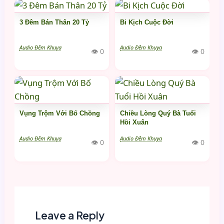
3 Đêm Bán Thân 20 Tỷ
Bi Kịch Cuộc Đời
Audio Đêm Khuya
Audio Đêm Khuya
👁 0
👁 0
Vụng Trộm Với Bố Chồng
Chiều Lòng Quý Bà Tuổi
Hồi Xuân
Audio Đêm Khuya
Audio Đêm Khuya
👁 0
👁 0
Leave a Reply