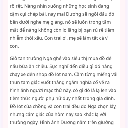
rõ rệt. Nàng nhìn xuống những học sinh đang
cặm cụi chép bài, nay mai Dương sẽ ngồi đâu đó
bên dưới nghe mẹ giảng, nó sẽ luôn trong tầm
mắt để nàng không còn lo lắng bị bạn rủ rê tiêm
nhiễm thói xấu. Con trai ơi, mẹ sẽ làm tất cả vì
con.
Giờ tan trường Nga ghé vào siêu thị mua đồ để
nấu bữa ăn chiều. Sực nghĩ đến điều gì đó nàng
chạy xe đến shop đồ lót nam. Cầm từng miếng vải
thun tam giác vuốt thẳng ngắm nghía cố vẽ ra
hình ảnh người mặc thứ này, có gì đó là lạ len vào
tiềm thức người phụ nữ duy nhất trong gia đình.
Đồ lót của chồng và con trai đều do Nga chọn lấy,
nhưng cảm giác của hôm nay sao khác lạ với
thường ngày. Hình ảnh Dương nằm trên giường