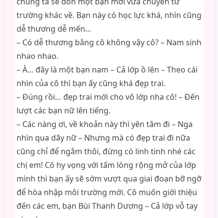
chúng ta sẽ đón một bạn mới vừa chuyển từ
trường khác về. Bạn này có học lực khá, nhìn cũng
dễ thương dễ mến…
– Có dễ thương bằng cô không vậy cô? – Nam sinh
nhao nhao.
– À… đây là một bạn nam – Cả lớp ồ lên – Theo cái
nhìn của cô thì bạn ấy cũng khá đẹp trai.
– Đúng rồi… đẹp trai mới cho vô lớp nha cô! – Đến
lượt các bạn nữ lên tiếng.
– Các nàng ơi, về khoản này thì yên tâm đi – Nga
nhìn qua dãy nữ – Nhưng mà có đẹp trai đi nữa
cũng chỉ để ngắm thôi, đừng có linh tinh nhé các
chị em! Cô hy vọng với tấm lòng rộng mở của lớp
mình thì bạn ấy sẽ sớm vượt qua giai đoạn bỡ ngỡ
để hòa nhập môi trường mới. Cô muốn giới thiệu
đến các em, bạn Bùi Thanh Dương – Cả lớp vỗ tay