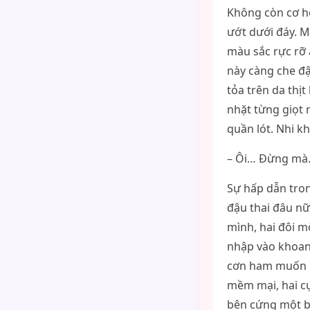
Không còn cơ hộ
ướt dưới đáy. Mà
màu sắc rực rỡ 
này càng che đậ
tỏa trên da thị
nhặt từng giọt 
quần lót. Nhi k
– Ôi… Đừng mà
Sự hấp dẫn tro
đậu thai đâu nữ
mình, hai đôi m
nhập vào khoan
cơn ham muốn b
mềm mại, hai cự
bên cứng một b