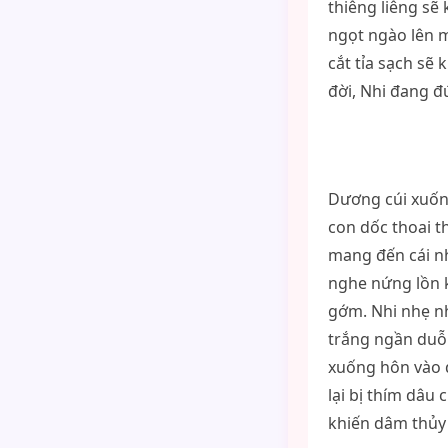
thiêng liêng sẽ
ngọt ngào lên m
cắt tỉa sạch sẽ
đời, Nhi đang đ
Dương cúi xuống
con dốc thoai t
mang đến cái nh
nghe nứng lồn k
gớm. Nhi nhẹ n
trắng ngần duỗi
xuống hôn vào 
lại bị thím dâu
khiến dâm thủy 