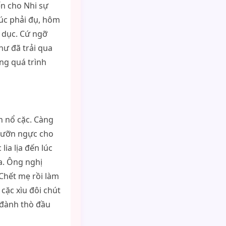
ến cho Nhi sự
lúc phải đụ, hôm
c dục. Cứ ngỡ
hư đã trải qua
ng quá trình
n nổ cặc. Càng
n ưỡn ngực cho
ia lịa đến lúc
ga. Ông nghị
Chết mẹ rồi làm
cặc xìu đôi chút
ị đành thò đầu