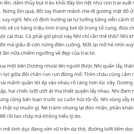
 lên, dâm thủy bụt trào khỏi đáy lồn hệt như con trai xuất 
i. Nứng lồn quá, đôi tay thanh mảnh che đi gương mặt đỏ ửn
suy nghĩ. Nhi cố định hướng lại tư tưởng bằng viễn cảnh tố
ôi sẽ có hàng triệu tinh trùng bơi lội trong tử cung, đứa 
t cái thai. Có phải giờ phút này Nhi chỉ cần thế thôi? Nhi 
 đó mà giấu đi cơn nứng điên cuồng. Mắt lại mở hé nhìn xu
 lần nữa chiêm ngưỡng vẻ đẹp của trai tơ.
ua một bên Dương nhoài lên người được Nhi quấn lấy, thâ
m lọt giữa đôi chân run run đóng mở. Thím cháu cùng cảm 
ai mảnh quần lót ép vào nhau rõ ràng hơn lúc nãy. Dương 
ập, hai chiếc lưỡi ướt át tha thiết quyện lấy nhau. Nhi đam
hưng cũng bấn loạn trước sự cuốn hút tội lỗi. Nhi vùng vẫy t
 thật sự muốn gì. Né tránh nhưng lại đón nhận, phản kháng
để rồi tan chảy mà không hiểu lý do.
 mê tính dục đang vờn vũ trên da thịt, đường lưỡi liếm dọc 