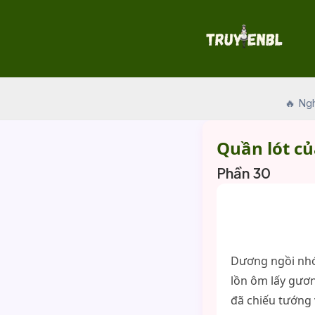
Skip
to
content
🔥 Ng
Quần lót c
Phần 30
Dương ngồi nhón
lồn ôm lấy gươ
đã chiếu tướng 