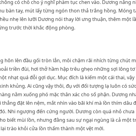
 không có chỗ cho ý nghĩ phàm tục chen vào. Dương nâng n
u bàn tay, mút lấy từng ngón thon thả trắng hồng. Móng t
 khều nhẹ lên lưỡi Dương nói thay lời ưng thuận, thêm một l
ứng trước thời khắc động phòng.
 hôn lên đầu gối tròn lẳn, môi chậm rãi nhích từng chút 
hoải triền đùi, hơi thở hầm hập trêu ghẹo những sợi lông tơ
ột nhạt quá đỗi gợi dục. Mục đích là kiếm một cái thai, vậy
inh khủng. Ai cũng vậy thôi, đụ với đối tượng lạ luôn có s
hàng nằm xuống phó mặc thân xác cho số phận. Dương nhấ
 thẳng đặt lên nệm, mắt nhìn vào bãi khí mà lồn thím dâu để 
đó. Nhi ngượng đến cứng người. Dương còn quá nhỏ chưa 
 cho biết mùi lồn, nhưng đằng sau sự ngại ngùng là cả một t
lại trào khỏi cửa lồn thấm thành một vệt mới.