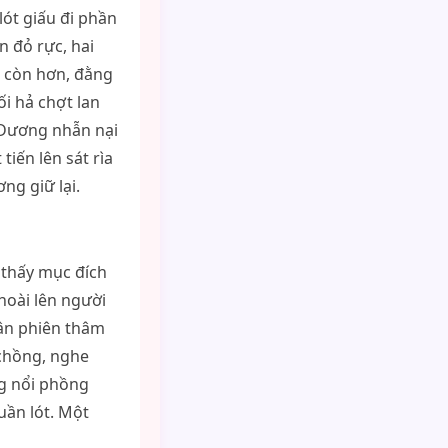
lót giấu đi phần
n đỏ rực, hai
n còn hơn, đằng
ối hả chợt lan
i Dương nhẫn nại
iến lên sát rìa
ng giữ lại.
 thấy mục đích
hoài lên người
uân phiên thâm
 chồng, nghe
g nổi phồng
uần lót. Một