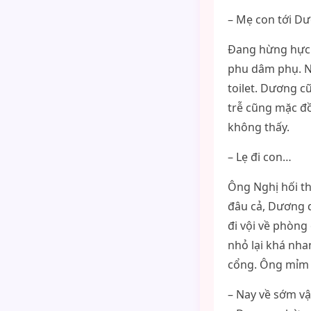
– Mẹ con tới Dư
Đang hừng hực 
phu dâm phụ. N
toilet. Dương c
trễ cũng mặc đồ
không thấy.
– Lẹ đi con…
Ông Nghị hối th
đâu cả, Dương q
đi vội về phòng
nhỏ lại khá nha
cổng. Ông mỉm c
– Nay về sớm vậ