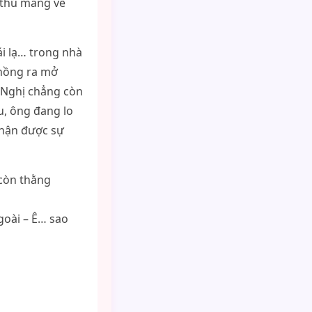
h thủ mang về
i lạ… trong nhà
chồng ra mở
g Nghị chẳng còn
u, ông đang lo
nhận được sự
 còn thằng
goài – Ê… sao