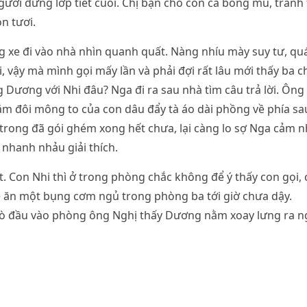
gười đứng lớp tiết cuối. Chị bạn cho con cá bống mú, tran
n tươi.
xe đi vào nhà nhìn quanh quất. Nàng nhíu mày suy tư, quá
, vậy mà mình gọi mấy lần và phải đợi rất lâu mới thấy ba 
 Dương với Nhi đâu? Nga đi ra sau nhà tìm câu trả lời. Ôn
m đôi mông to của con dâu đẩy tà áo dài phồng về phía sa
trong đã gói ghém xong hết chưa, lại càng lo sợ Nga cảm 
nhanh nhảu giải thích.
let. Con Nhi thì ở trong phòng chắc không để ý thấy con gọi,
ề ăn một bụng cơm ngủ trong phòng ba tới giờ chưa dậy.
hò đầu vào phòng ông Nghị thấy Dương nằm xoay lưng ra n