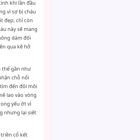
tinh khi lần đầu
g vì sợ bị cháu
t đẹp, chỉ còn
cháu này sẽ mang
không dám đối
yên qua kẽ hở
n thể gần như
nhận chỗ nổi
tìm đến đôi môi
 mê lao vào vòng
rong yếu ớt vì
 nhưng lại siết
triền cổ kết