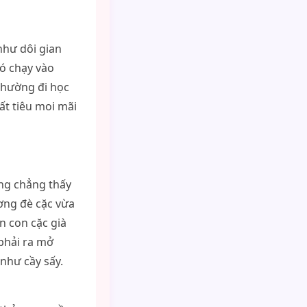
như dôi gian
ó chạy vào
thường đi học
t tiêu moi mãi
ng chẳng thấy
ơng đè cặc vừa
n con cặc già
phải ra mở
như cầy sấy.