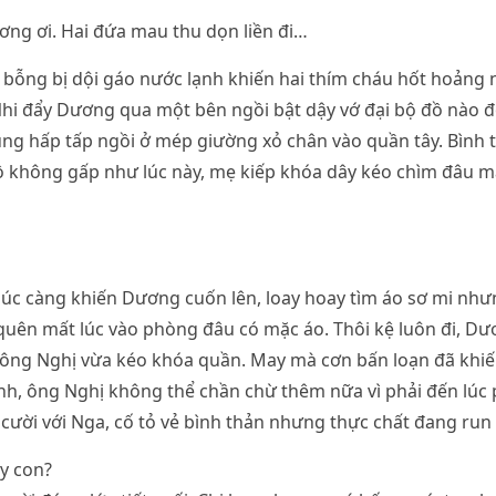
ơng ơi. Hai đứa mau thu dọn liền đi…
bỗng bị dội gáo nước lạnh khiến hai thím cháu hốt hoảng 
hi đẩy Dương qua một bên ngồi bật dậy vớ đại bộ đồ nào đ
ũng hấp tấp ngồi ở mép giường xỏ chân vào quần tây. Bình 
 không gấp như lúc này, mẹ kiếp khóa dây kéo chìm đâu mấ
úc càng khiến Dương cuốn lên, loay hoay tìm áo sơ mi như
uên mất lúc vào phòng đâu có mặc áo. Thôi kệ luôn đi, Dư
 ông Nghị vừa kéo khóa quần. May mà cơn bấn loạn đã khiế
nh, ông Nghị không thể chần chừ thêm nữa vì phải đến lúc 
ười với Nga, cố tỏ vẻ bình thản nhưng thực chất đang run 
y con?