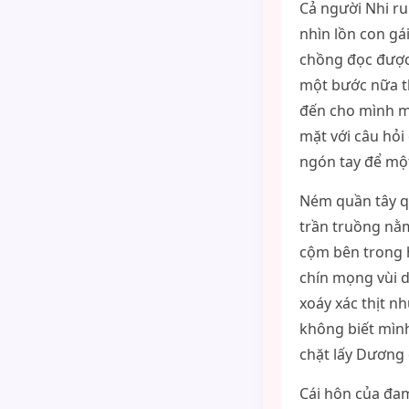
Cả người Nhi run
nhìn lồn con gá
chồng đọc được 
một bước nữa th
đến cho mình mộ
mặt với câu hỏi
ngón tay để một
Ném quần tây q
trần truồng nằ
cộm bên trong h
chín mọng vùi d
xoáy xác thịt n
không biết mình
chặt lấy Dương 
Cái hôn của đam