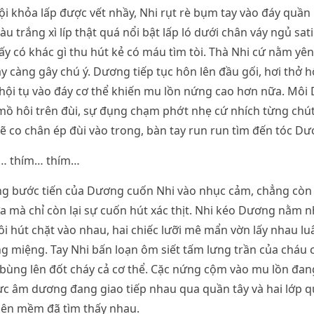
i khỏa lấp được vết nhầy, Nhi rụt rè bụm tay vào đáy quần 
u trắng xì líp thật quá nổi bật lấp ló dưới chân váy ngủ sati
ấy có khác gì thu hút kẻ có máu tìm tòi. Thà Nhi cứ nằm yê
y càng gây chú ý. Dương tiếp tục hôn lên đầu gối, hơi thở h
t hội tụ vào đáy cơ thể khiến mu lồn nứng cao hơn nữa. Mô
mồ hôi trên đùi, sự đụng chạm phớt nhẹ cứ nhích từng chút t
hẽ co chân ép đùi vào trong, bàn tay run run tìm đến tóc Dươ
… thím… thím…
ng bước tiến của Dương cuốn Nhi vào nhục cảm, chẳng còn
a mà chỉ còn lại sự cuốn hút xác thịt. Nhi kéo Dương nằm n
ôi hút chặt vào nhau, hai chiếc lưỡi mê mẩn vờn lấy nhau l
g miệng. Tay Nhi bấn loạn ôm siết tấm lưng trần của cháu
ùng lên đốt cháy cả cơ thể. Cặc nứng cộm vào mu lồn đan
c âm dương đang giao tiếp nhau qua quần tây và hai lớp q
ên mềm đã tìm thấy nhau.