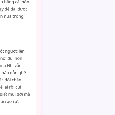
iu bằng cái hôn
ay để dài được
ần nữa trong
một ngược lên
 nơi đùi non
 mà Nhi vẫn
ức hấp dẫn ghê
c đôi chân
lại rồi cúi
biết mùi đời mà
rời rạo rực