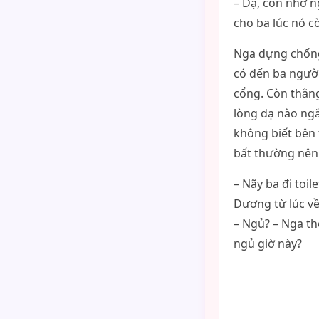
– Dạ, con nhờ n
cho ba lúc nó cò
Nga dựng chống 
có đến ba người
cổng. Còn thằng
lòng dạ nào ngắ
không biết bên 
bất thường nên 
– Nãy ba đi toi
Dương từ lúc v
– Ngủ? – Nga t
ngủ giờ này?