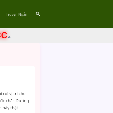
Search
Truyện Ngắn
CC
🔥
rời vị trí che
rước chắc Dương
c này thật