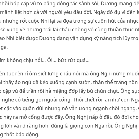
 nhồi bóp cặp vú to bằng động tác sành sỏi, Dương mang đ
mãnh liệt hơn cả với người yêu đầu đời. Ngày đó đụ vì đến 
ầu nhưng rốt cuộc Nhi lại sa đọa trong sự cuốn hút của nhụ
 sẽ vụng về nhưng trái lại cháu chồng vô cùng thuần thục n
sao Nhi biết được Dương đang vận dụng kỹ năng tích lũy tro
Nga.
ím không chịu nổi… Ôi… bứt rứt quá…
ên tục rên rỉ ôm siết lưng cháu nội mà ông Nghị nứng muố
i thấy áo ngủ đã kéo xuống cạnh sườn, thân thể trắng nõ
cặp vú để trần rồi hả miệng đớp lấy bú chùn chụt. Ông sục l
ì nghe có tiếng gọi ngoài cổng. Thôi chết rồi, ai như con N
t cặc vào quần đùi nhưng nó vẫn ương ngạnh chõi ngang. 
c này ra mở cổng được đây. Ông Nghị nấp ở đâu đó đợi cho 
àng lớn và rõ ràng hơn, đúng là giọng con Nga rồi. Ông Ngh
g thốt báo động.