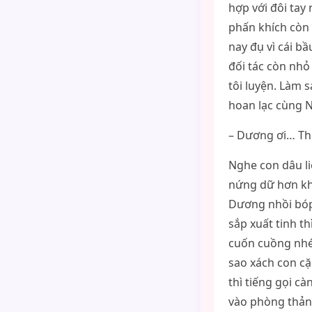
hợp với đôi tay
phấn khích còn 
nay đụ vì cái b
đối tác còn nhỏ
tôi luyện. Làm 
hoan lạc cùng 
– Dương ơi… Th
Nghe con dâu li
nứng dữ hơn kh
Dương nhồi bóp 
sắp xuất tinh th
cuốn cuồng nhé
sao xách con cặ
thì tiếng gọi c
vào phòng thản