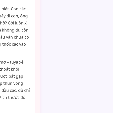
 biết. Con cặc
tây đi con, ông
hờ? Cởi luôn xì
mà không đụ còn
háu vẫn chưa có
ị thốc cặc vào
mơ – tuya xẻ
thoát khỏi
gược bắt gặp
ớp thun võng
 đầu cặc, dù chỉ
Kích thước đó