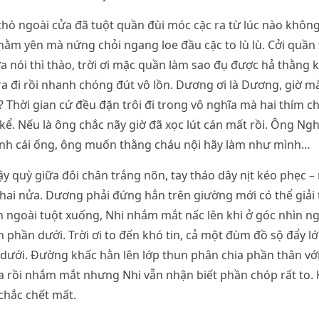
hò ngoài cửa đã tuột quần đùi móc cặc ra từ lúc nào không
nằm yên mà nứng chỏi ngang loe đầu cặc to lù lù. Cởi quần 
a nói thì thào, trời ơi mặc quần làm sao đụ được hả thằng k
 ra đi rồi nhanh chóng đút vô lồn. Dương ơi là Dương, giờ 
? Thời gian cứ đều đặn trôi đi trong vô nghĩa mà hai thím c
kể. Nếu là ông chắc nãy giờ đã xọc lút cán mất rồi. Ông Ngh
ành cái ống, ông muốn thằng cháu nội hãy làm như mình…
quỳ giữa đôi chân trắng nõn, tay tháo dây nịt kéo phẹc – 
hai nửa. Dương phải đứng hẳn trên giường mới có thể giải 
 ngoài tuột xuống, Nhi nhắm mắt nấc lên khi ở góc nhìn n
 phần dưới. Trời ơi to đến khó tin, cả một đùm đồ sộ đẩy l
dưới. Đường khấc hằn lên lớp thun phân chia phần thân với
 rồi nhắm mắt nhưng Nhi vẫn nhận biết phần chóp rất to. 
chắc chết mất.