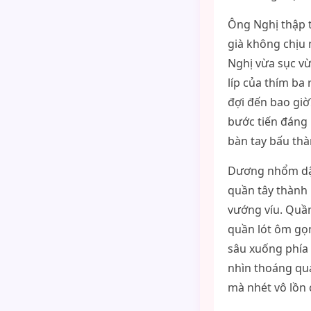
Ông Nghị thập t
già không chịu 
Nghị vừa sục vừ
líp của thím ba
đợi đến bao giờ
bước tiến đáng 
bàn tay bấu th
Dương nhổm dậy 
quần tây thành 
vướng víu. Quần
quần lót ôm gọn
sâu xuống phía 
nhìn thoáng qua
mà nhét vô lồn 