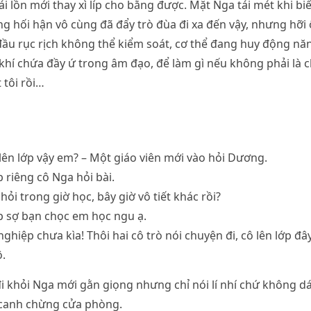
ái lồn mới thay xì líp cho bằng được. Mặt Nga tái mét khi bi
g hối hận vô cùng đã đẩy trò đùa đi xa đến vậy, nhưng hỡi ôi
 đầu rục rịch không thể kiểm soát, cơ thể đang huy động nă
 khí chứa đầy ứ trong âm đạo, để làm gì nếu không phải là
 tôi rồi…
lên lớp vậy em? – Một giáo viên mới vào hỏi Dương.
 riêng cô Nga hỏi bài.
ỏi trong giờ học, bây giờ vô tiết khác rồi?
ớp sợ bạn chọc em học ngu ạ.
 nghiệp chưa kìa! Thôi hai cô trò nói chuyện đi, cô lên lớp đây
.
i khỏi Nga mới gằn giọng nhưng chỉ nói lí nhí chứ không d
n canh chừng cửa phòng.