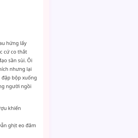
sau hứng lấy
c cứ co thắt
ạo sần sùi. Ôi
hích nhưng lại
ựa đập bộp xuống
ng người ngồi
ượu khiến
vẫn ghịt eo đâm