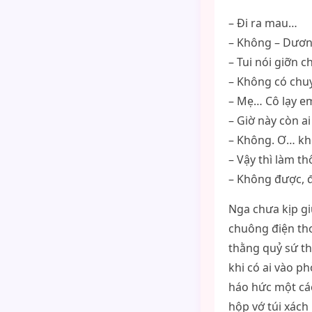
– Đi ra mau…
– Không – Dương
– Tui nói giỡn c
– Không có chuy
– Mẹ… Cô lạy e
– Giờ này còn a
– Không. Ơ… kh
– Vậy thì làm th
– Không được, 
Nga chưa kịp gi
chuông điện tho
thằng quỷ sứ thi
khi có ai vào p
háo hức một cá
hộp vớ túi xác