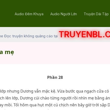
Audio Đêm Khuya
Audio Người Lớn
Truyện Dài Tập
TRUYENBL.
he Đọc truyện không quảng cáo tại
ủa mẹ
Phần 28
 lớp nhưng Dương vẫn mặc kệ. Vừa bước qua ngạch cửa có v
ách lên lớp, Dương cúi chào từng người rồi nhìn mẹ bằng á
ay mồi. Tối hôm qua hụt một cú chịch nên bây giờ trời sập