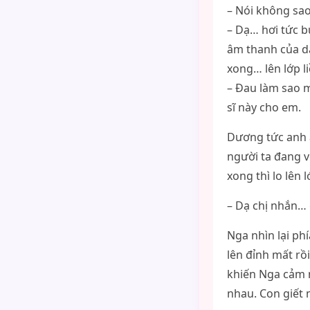
– Nói không sao
– Dạ… hơi tức 
âm thanh của dâ
xong… lên lớp li
– Đau làm sao m
sĩ này cho em.
Dương tức anh á
người ta đang v
xong thì lo lên 
– Dạ chị nhắn… 
Nga nhìn lại p
lên đỉnh mất rồ
khiến Nga cảm n
nhau. Con giết 