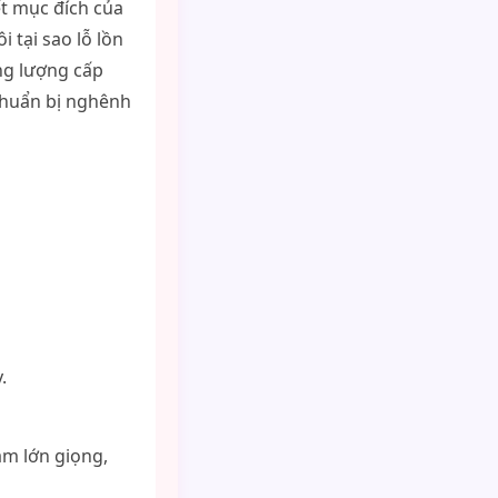
ết mục đích của
 tại sao lỗ lồn
ng lượng cấp
 chuẩn bị nghênh
.
ám lớn giọng,