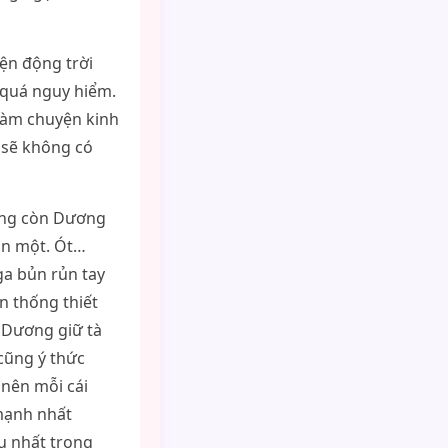
ện động trời
 quá nguy hiểm.
làm chuyện kinh
 sẽ không có
ường còn Dương
mồn một. Ót…
ga bủn rủn tay
n thống thiết
 Dương giữ tà
cũng ý thức
 nên mỗi cái
mạnh nhất
u nhất trong