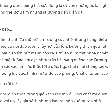
không được bung hết sức đúng là ức chế nhưng bù lại nghe
ng thế, sợ ú tim nhưng lại sướng đến điên dại.
p bẹp…
 âm thanh đó thôi với âm lượng cực nhỏ nhưng tiếng nhóp 
heo sự dồi dào tuôn chảy nơi cửa lồn. Dương thích quá rút 
bấu vào lồn nút mạnh còn Nga thì ép bụm thịt nhoe nhoét 
cả một luồng khí đặc nhớt trào hết sang miệng cho Dương 
n cặc vào lồn nắc thốc tới trước, Nga chúi nhủi chống tay 
ó tiếng lục đục, hình như ai đó vào phòng. Chết cha, làm sao
đâu rồi ta?
ông điện thoại trong giỏ xách reo inh ỏi. Thôi chết rồi quên
 với tay lấy giỏ xách nhưng làm rơi bộp xuống sàn nhà.