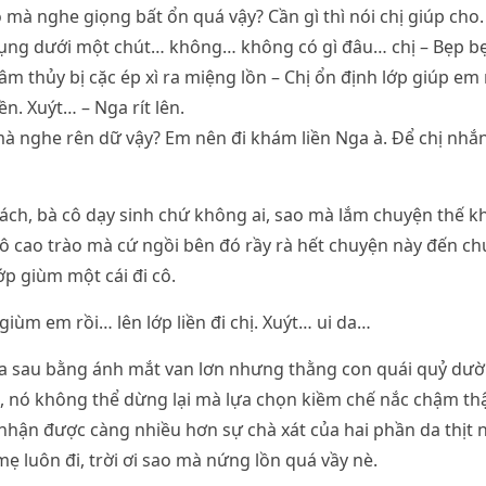
 mà nghe giọng bất ổn quá vậy? Cần gì thì nói chị giúp cho.
bụng dưới một chút… không… không có gì đâu… chị – Bẹp b
m thủy bị cặc ép xì ra miệng lồn – Chị ổn định lớp giúp em
ền. Xuýt… – Nga rít lên.
à nghe rên dữ vậy? Em nên đi khám liền Nga à. Để chị nhắ
ch, bà cô dạy sinh chứ không ai, sao mà lắm chuyện thế k
ô cao trào mà cứ ngồi bên đó rầy rà hết chuyện này đến ch
lớp giùm một cái đi cô.
giùm em rồi… lên lớp liền đi chị. Xuýt… ui da…
hía sau bằng ánh mắt van lơn nhưng thằng con quái quỷ d
i, nó không thể dừng lại mà lựa chọn kiềm chế nắc chậm th
hận được càng nhiều hơn sự chà xát của hai phần da thịt 
mẹ luôn đi, trời ơi sao mà nứng lồn quá vầy nè.