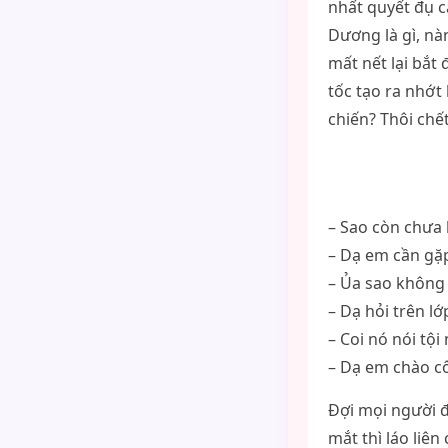
nhất quyết đụ c
Dương là gì, nàn
mất nết lại bắt
tốc tạo ra nhớt
chiến? Thôi chết
– Sao còn chưa 
– Dạ em cần gặp
– Ủa sao không h
– Dạ hỏi trên l
– Coi nó nói tội
– Dạ em chào cô
Đợi mọi người đ
mắt thì láo liê