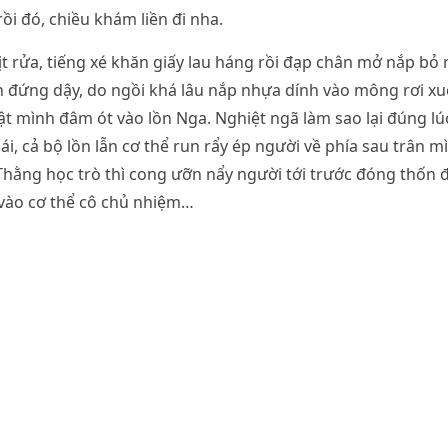
ồi đó, chiều khám liền đi nha.
ịt rửa, tiếng xé khăn giấy lau háng rồi đạp chân mở nắp bỏ 
h đứng dậy, do ngồi khá lâu nắp nhựa dính vào mông rơi x
t mình đâm ót vào lồn Nga. Nghiệt ngã làm sao lại đúng lú
ái, cả bộ lồn lẫn cơ thể run rẩy ép người về phía sau trân 
 Thằng học trò thì cong ưỡn nẩy người tới trước đóng thốn
 vào cơ thể cô chủ nhiệm…