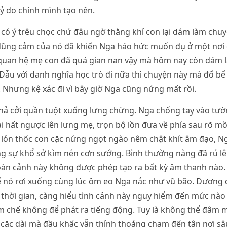
uỷ do chính mình tạo nên.
 có ý trêu chọc chứ đâu ngờ thằng khỉ con lại dám làm chuy
dũng cảm của nó đã khiến Nga háo hức muốn đụ ở một nơi
quan hệ mẹ con đã quá gian nan vậy mà hôm nay còn dám 
 Dẫu với danh nghĩa học trò đi nữa thì chuyện này mà đổ bể
. Nhưng kệ xác đi vì bây giờ Nga cũng nứng mất rồi.
 hả cởi quần tuột xuống lưng chừng. Nga chống tay vào t
ài hất ngược lên lưng mẹ, trọn bộ lồn đưa về phía sau rõ 
 lỏn thốc con cặc nứng ngọt ngào nêm chật khít âm đạo, N
ong sự khổ sở kìm nén cơn sướng. Bình thường nàng đã rú lê
àn cảnh này không được phép tạo ra bất kỳ âm thanh nào.
ể nó rơi xuống cùng lúc ôm eo Nga nắc như vũ bão. Dương 
thời gian, càng hiểu tình cảnh này nguy hiểm đến mức nào
m chế không để phát ra tiếng động. Tuy là không thể đâm 
cặc dài mà đầu khấc vẫn thỉnh thoảng chạm đến tận nơi sâ