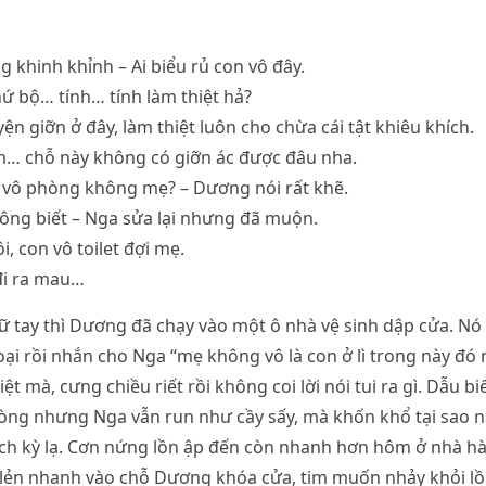
 khinh khỉnh – Ai biểu rủ con vô đây.
hứ bộ… tính… tính làm thiệt hả?
ện giỡn ở đây, làm thiệt luôn cho chừa cái tật khiêu khích.
m… chỗ này không có giỡn ác được đâu nha.
i vô phòng không mẹ? – Dương nói rất khẽ.
ông biết – Nga sửa lại nhưng đã muộn.
ôi, con vô toilet đợi mẹ.
đi ra mau…
ữ tay thì Dương đã chạy vào một ô nhà vệ sinh dập cửa. Nó 
ại rồi nhắn cho Nga “mẹ không vô là con ở lì trong này đó 
ệt mà, cưng chiều riết rồi không coi lời nói tui ra gì. Dẫu b
hòng nhưng Nga vẫn run như cầy sấy, mà khốn khổ tại sao n
ch kỳ lạ. Cơn nứng lồn ập đến còn nhanh hơn hôm ở nhà hà
h lẻn nhanh vào chỗ Dương khóa cửa, tim muốn nhảy khỏi l