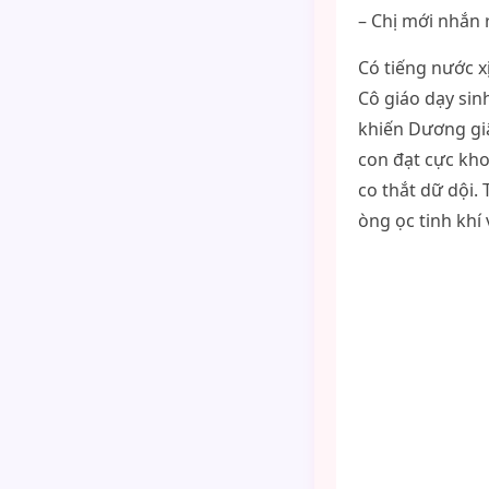
– Chị mới nhắn r
Có tiếng nước x
Cô giáo dạy sin
khiến Dương giậ
con đạt cực kho
co thắt dữ dội.
òng ọc tinh khí