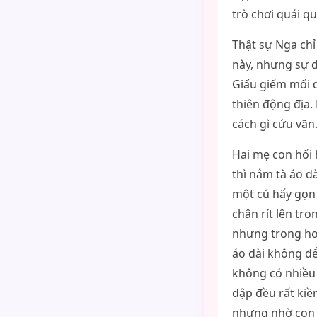
trò chơi quái q
Thật sự Nga chỉ
này, nhưng sự 
Giấu giếm mối 
thiên động địa.
cách gì cứu vãn
Hai mẹ con hối
thì nắm tà áo d
một cú hẩy gọn
chân rít lên tr
nhưng trong ho
áo dài không đ
không có nhiều 
dập đều rất kiề
nhưng nhờ con 