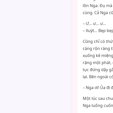
lồn Nga. Đụ mà 
cùng. Cả Nga cũ
– Ư… ư… ư…
– Xuýt… Bẹp bẹ
Cũng chỉ có thứ
càng rộn ràng t
xuống kê miệng 
rặng một phát, 
tục đứng dậy gắ
lại. Bên ngoài c
– Nga ơi! Ủa đi 
Một lúc sau chu
Nga luống cuống