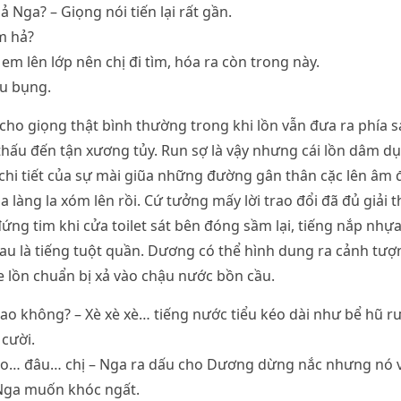
 Nga? – Giọng nói tiến lại rất gần.
m hả?
em lên lớp nên chị đi tìm, hóa ra còn trong này.
au bụng.
cho giọng thật bình thường trong khi lồn vẫn đưa ra phía 
ấu đến tận xương tủy. Run sợ là vậy nhưng cái lồn dâm dụ
hi tiết của sự mài giũa những đường gân thân cặc lên âm đ
 làng la xóm lên rồi. Cứ tưởng mấy lời trao đổi đã đủ giải t
ng tim khi cửa toilet sát bên đóng sầm lại, tiếng nắp nh
u là tiếng tuột quần. Dương có thể hình dung ra cảnh tượ
e lồn chuẩn bị xả vào chậu nước bồn cầu.
sao không? – Xè xè xè… tiếng nước tiểu kéo dài như bể hũ r
cười.
o… đâu… chị – Nga ra dấu cho Dương dừng nắc nhưng nó 
Nga muốn khóc ngất.