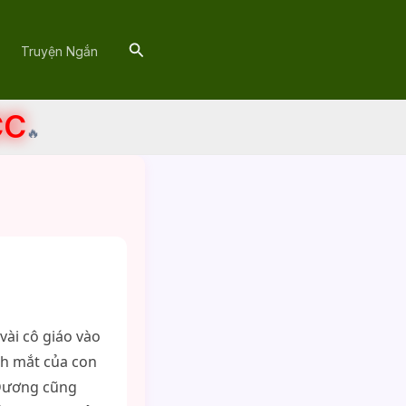
Search
Truyện Ngắn
CC
🔥
ài cô giáo vào
nh mắt của con
 Dương cũng