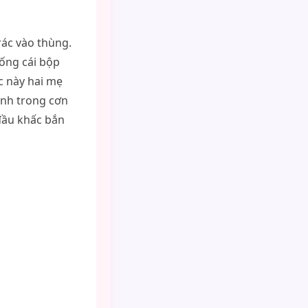
rác vào thùng.
uống cái bộp
c này hai mẹ
mình trong cơn
 đầu khấc bắn