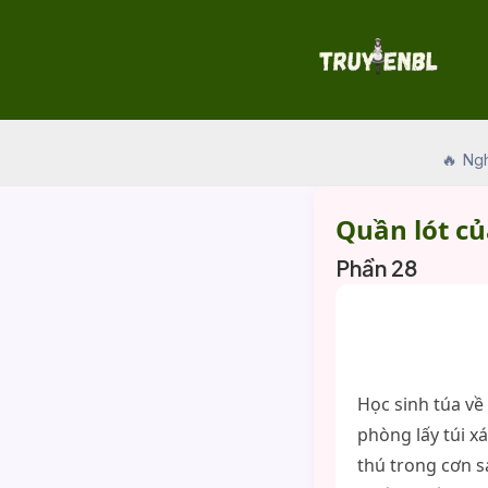
Skip
to
content
🔥 Ng
Quần lót c
Phần 28
Học sinh túa về
phòng lấy túi x
thú trong cơn s