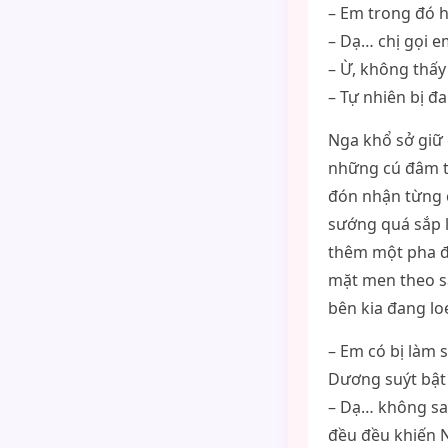
– Em trong đó hả
– Dạ… chị gọi e
– Ừ, không thấy 
– Tự nhiên bị đ
Nga khổ sở giữ 
những cú đâm th
đón nhận từng c
sướng quá sắp la
thêm một pha đứ
mặt men theo sa
bên kia đang lo
– Em có bị làm 
Dương suýt bật 
– Dạ… không sa
đều đều khiến 