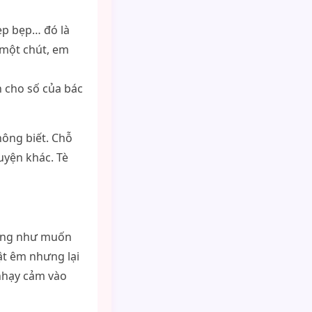
ẹp bẹp… đó là
 một chút, em
n cho số của bác
hông biết. Chỗ
uyện khác. Tè
ường như muốn
ật êm nhưng lại
nhạy cảm vào