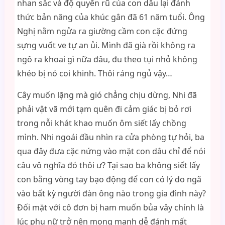
nhan sắc và độ quyến rũ của con dâu lại đánh
thức bản năng của khúc gân đã 61 năm tuổi. Ông
Nghị nằm ngửa ra giường cầm con cặc đứng
sựng vuốt ve tự an ủi. Mình đã già rồi không ra
ngô ra khoai gì nữa đâu, đu theo tụi nhỏ không
khéo bị nó coi khinh. Thôi ráng ngủ vậy…
Cây muốn lặng mà gió chẳng chịu dừng, Nhi đã
phải vật vã mới tạm quên đi cảm giác bị bỏ rơi
trong nỗi khát khao muốn ôm siết lấy chồng
mình. Nhi ngoái đầu nhìn ra cửa phòng tự hỏi, ba
qua đây đưa cặc nứng vào mặt con dâu chỉ để nói
câu vô nghĩa đó thôi ư? Tại sao ba không siết lấy
con bằng vòng tay bạo động để con có lý do ngã
vào bất kỳ người đàn ông nào trong gia đình này?
Đối mặt với cô đơn bị ham muốn bủa vây chính là
lúc phụ nữ trở nên mong manh dễ đánh mất