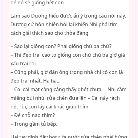
bé nó sẽ giống hệt con.
Làm sao Dương hiểu được ẩn ý trong câu nói này.
Dương cứ hồn nhiên hỏi lại khiến Nhi phải tìm
cách giải thích sao cho thỏa đáng.
– Sao lại giống con? Phải giống chú ba chứ?
– Thì đẹp trai cao to giống con chứ chú ba giờ già
xấu trai rồi.
– Cũng phải, giờ đàn ông trong nhà chỉ có con là
đẹp trai nhất. Ha ha…
– Coi cái mặt câng câng thấy ghét chưa! – Nhi cầm
miếng bùi nhùi rửa chén đưa lên – Cái này rách
hết rồi, con lấy cái khác giúp thím.
– Để chỗ nào thím?
– Trong gầm tủ bếp.
Hai tay dính đầy bọt rửa nước rửa chén phải hứng