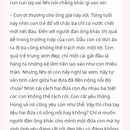
run run lay vai Nhi nói chẳng khác gì van xin.
– Con ơi thương cho ông già này với. Từng tuổi
này nhìn con trẻ đổ vỡ chắc ba chỉ có nước chết
mới hết đau. Đến với người đàn ông khác thì quá
dễ trong trường hợp của con. Dẫu con có dứt áo
ra đi ba cũng không thể trách móc một lời. Con
quá trẻ trung xinh đẹp, chỉ một cái gật đầu là
hàng tá những kẻ lắm tiền lao vào như con thiêu
thân. Nhưng Nhi ơi con hãy nghĩ lại xem, hãy tự
vấn tình cảm giữa hai đứa đã đến nông nỗi đó
chưa? Nhìn cái cách hai đứa con đụ nhau ba biết
các con không thể tách rời. Con rất yêu thằng
Hùng và nó cũng yêu con như thế. Vậy thì chia tay
liệu hai đứa có sống nổi hay không? Chỉ vì muốn
người đàn ông khác cho mình một đứa con mà hy
sinh tình yêu đang rất tốt đẹp liệu có đáng không