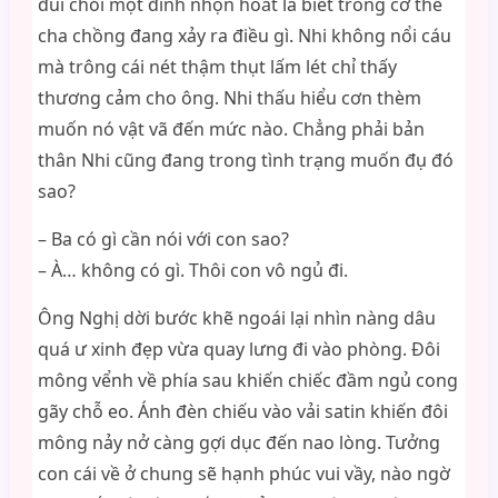
đùi chỏi một đỉnh nhọn hoắt là biết trong cơ thể
cha chồng đang xảy ra điều gì. Nhi không nổi cáu
mà trông cái nét thậm thụt lấm lét chỉ thấy
thương cảm cho ông. Nhi thấu hiểu cơn thèm
muốn nó vật vã đến mức nào. Chẳng phải bản
thân Nhi cũng đang trong tình trạng muốn đụ đó
sao?
– Ba có gì cần nói với con sao?
– À… không có gì. Thôi con vô ngủ đi.
Ông Nghị dời bước khẽ ngoái lại nhìn nàng dâu
quá ư xinh đẹp vừa quay lưng đi vào phòng. Đôi
mông vểnh về phía sau khiến chiếc đầm ngủ cong
gãy chỗ eo. Ánh đèn chiếu vào vải satin khiến đôi
mông nảy nở càng gợi dục đến nao lòng. Tưởng
con cái về ở chung sẽ hạnh phúc vui vầy, nào ngờ