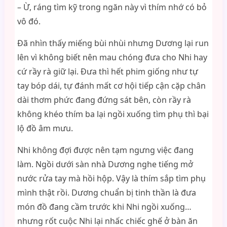
– Ừ, ráng tìm kỹ trong ngăn này vì thím nhớ có bỏ
vô đó.
Đã nhìn thấy miếng bùi nhùi nhưng Dương lại run
lên vì không biết nên mau chóng đưa cho Nhi hay
cứ rầy rà giữ lại. Đưa thì hết phim giống như tự
tay bóp dái, tự đánh mất cơ hội tiếp cận cặp chân
dài thơm phức đang đứng sát bên, còn rầy rà
không khéo thím ba lại ngồi xuống tìm phụ thì bại
lộ đồ âm mưu.
Nhi không đợi được nên tạm ngưng việc đang
làm. Ngồi dưới sàn nhà Dương nghe tiếng mở
nước rửa tay mà hồi hộp. Vậy là thím sắp tìm phụ
mình thật rồi. Dương chuẩn bị tinh thần là đưa
món đồ đang cầm trước khi Nhi ngồi xuống…
nhưng rốt cuộc Nhi lại nhấc chiếc ghế ở bàn ăn