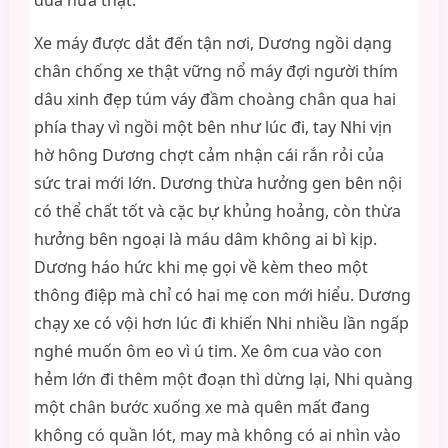
đùa nửa thật.
Xe máy được dắt đến tận nơi, Dương ngồi dạng
chân chống xe thật vững nổ máy đợi người thím
dâu xinh đẹp túm váy đầm choàng chân qua hai
phía thay vì ngồi một bên như lúc đi, tay Nhi vịn
hờ hông Dương chợt cảm nhận cái rắn rỏi của
sức trai mới lớn. Dương thừa hưởng gen bên nội
có thể chất tốt và cặc bự khủng hoảng, còn thừa
hưởng bên ngoại là máu dâm không ai bì kịp.
Dương háo hức khi mẹ gọi về kèm theo một
thông điệp mà chỉ có hai mẹ con mới hiểu. Dương
chạy xe có vội hơn lúc đi khiến Nhi nhiều lần ngấp
nghé muốn ôm eo vì ú tim. Xe ôm cua vào con
hẻm lớn đi thêm một đoạn thì dừng lại, Nhi quàng
một chân bước xuống xe mà quên mất đang
không có quần lót, may mà không có ai nhìn vào