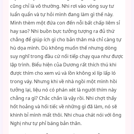
cũng chỉ là vô thường. Nhi rơi vào vòng suy tư
luẩn quẩn và tự hỏi mình đang làm gì thế này.
Mình thèm một đứa con đến nỗi bất chấp liêm sỉ
hay sao? Nhi buồn bực tưởng tượng ra đủ thứ
chẳng để giúp ích gì cho bản thân mà chỉ càng tự
hù dọa mình. Dù không muốn thế nhưng dòng
suy nghĩ trong đầu cứ nối tiếp chạy qua như được
lập trình. Biểu hiện của Dương rất thích thú khi
được thím cho xem vú và lồn không xì líp lấp ló
trong váy. Nhưng khi về nhà ngồi một mình hồi
tưởng lại, liệu nó có phán xét là người thím này
chẳng ra gì? Chắc chắn là vậy rồi. Nhi chợt thấy
hốt hoảng và hối tiếc về những gì đã làm, nó sẽ
khinh bỉ mình mất thôi. Nhi chua chát nói với ông
Nghị như tự phỉ báng bản thân.