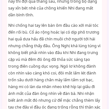
này thì đợi qua tháng sau, nhưng trông bộ dạng
say xỉn bét nhè của chồng khiến Nhi đang mất
dần bình tĩnh.
Nhi chống hai tay lên bàn ôm đầu cào xới mái tóc
đến rối bù. Cổ áo rộng hoác lại có dịp phô trương
hai quả dưa hấu đã chín muồi chờ người tới hái
nhưng chẳng thấy đâu. Ông Nghị khá lúng túng vì
không biết phải nhìn vào đâu khi Nhi đang trưng
cặp vú mà đêm đó ông đã thỏa sức sáng tạo
trong điên cuồng dục vọng. Ngó lơ không đành
còn nhìn vào càng khó coi, đôi mắt lấm lét đành
trốn sâu dưới hàng chân mày lấm tấm sợi bạc,
hàng mi có làn da nhăn nheo khẽ híp lại giấu đi
ánh mắt của đàn ông nhìn về đàn bà. Nhi nhận
biết ánh mắt đó nhưng cứ để mặc chẳng thèm lấy
tay che đây vì đầu óc đang trống rỗng thì thân xác