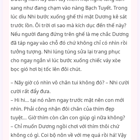
xang như đang chạm vào nàng Bạch Tuyết. Trong
lúc dìu Nhi bước xuống ghế thì mặt Dương kê sát
trước lồn. Ôi trời ơi sao mà kích dục đến thế này?
Nếu người đang đứng trên ghế là mẹ chắc Dương
đã táp ngay vào chỗ đó chứ không chỉ có nhìn rồi
tưởng tượng. Nhi lúng túng sửa lại trang phục
cho ngay ngắn vì lúc bước xuống chiếc váy xòe
bọc gió hơi bị tốc lên đôi chút.
– Nãy giờ có nhìn vô chân tui không đó? – Nhi cười
cười rất đẩy đưa.
– Hi hi… tại nó nằm ngay trước mặt nên con mới
nhìn. Phải công nhận đôi chân của thím đẹp
tuyệt… Giờ thím còn cần con giúp gì nữa không?
– Chỉ muốn Dương ngồi chơi với thím thôi chứ
không có gì. Coi bộ nôn về với mẹ quá rồi há! Vậy