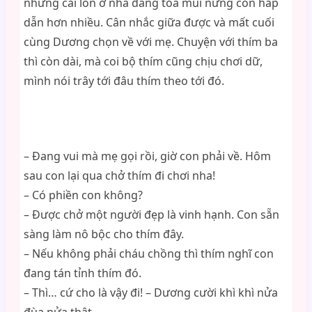
nhưng cái lồn ở nhà đang tỏa mùi nứng còn hấp
dẫn hơn nhiều. Cân nhắc giữa được và mất cuối
cùng Dương chọn về với mẹ. Chuyện với thím ba
thì còn dài, mà coi bộ thím cũng chịu chơi dữ,
mình nói trây tới đâu thím theo tới đó.
– Đang vui mà mẹ gọi rồi, giờ con phải về. Hôm
sau con lại qua chở thím đi chơi nha!
– Có phiền con không?
– Được chở một người đẹp là vinh hạnh. Con sẵn
sàng làm nô bộc cho thím đây.
– Nếu không phải cháu chồng thì thím nghĩ con
đang tán tỉnh thím đó.
– Thì… cứ cho là vậy đi! – Dương cười khì khì nửa