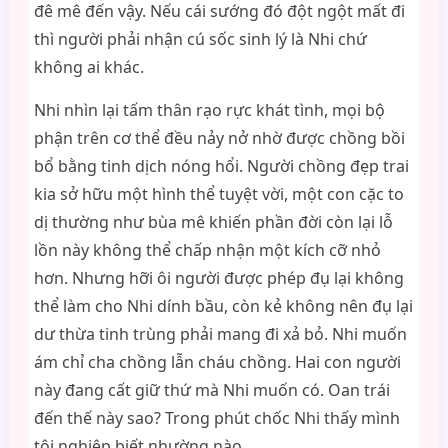
đê mê đến vậy. Nếu cái sướng đó đột ngột mất đi
thì người phải nhận cú sốc sinh lý là Nhi chứ
không ai khác.
Nhi nhìn lại tấm thân rạo rực khát tình, mọi bộ
phận trên cơ thể đều nảy nở nhờ được chồng bồi
bổ bằng tinh dịch nóng hổi. Người chồng đẹp trai
kia sở hữu một hình thể tuyệt vời, một con cặc to
dị thường như bùa mê khiến phần đời còn lại lỗ
lồn này không thể chấp nhận một kích cỡ nhỏ
hơn. Nhưng hỡi ôi người được phép đụ lại không
thể làm cho Nhi dính bầu, còn kẻ không nên đụ lại
dư thừa tinh trùng phải mang đi xả bỏ. Nhi muốn
ám chỉ cha chồng lẫn cháu chồng. Hai con người
này đang cất giữ thứ mà Nhi muốn có. Oan trái
đến thế này sao? Trong phút chốc Nhi thấy mình
tội nghiệp biết nhường nào.