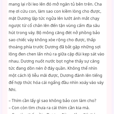
mang lại rồi leo lên đó mở ngăn tủ bên trên. Cha
mẹ ơi cứu con, làm sao con kiềm lòng cho được,
mặt Dương lập tức ngửa lên lướt ánh mắt chạy
ngược từ cổ chân lên đến tận vùng cấm địa sâu
hút trong váy. Bộ mông căng đét nở phồng bảo
sao chiếc váy không xòe rộng cho được, thấp
thoáng phía trước Dương đã bắt gặp những sợi
lông đen chen lấn nhú ra giữa cặp đùi kẹp sát vào
nhau. Dương nuốt nước bọt nghe thấy sự căng
tức đang dồn nén ở đáy quần. Không thể nhìn
một cách lộ liễu mãi được, Dương đành lên tiếng
để hợp thức hóa cái ngẩng đầu nhìn xoáy vào váy
Nhi.
– Thím cần lấy gì sao không bảo con làm cho?
– Con còn tìm chưa ra cái thím cần kia mà.