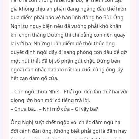
hai cha con thống nhất loại bỏ, lại thêm con cặc
già không chịu an phận đang ngẩng đầu thể hiện
qua điểm phải bảo vệ bản lĩnh dòng họ Bùi. Ông
Nghị tự ngụy biện nếu đã vướng phải khó khăn
khi chọn thằng Dương thì chi bằng con nên quay
lại với ba. Những luận điểm đó thôi thúc ông
quyết định ngồi dậy đi sang phòng con dâu để gỡ
một nút thắt đã bị số phận gút chặt. Đứng bên
ngoài cân nhắc đắn đo rất lâu cuối cùng ông lấy
hết can đảm gõ cửa.
– Con ngủ chưa Nhi? – Phải gọi đến lần thứ hai với
giọng lớn hơn mới có tiếng trả lời.
– Chưa ba… – Nhi mở cửa – Gì vậy ba?
Ông Nghị suýt chết ngộp với chiếc đầm ngủ hại
đời cánh đàn ông. Không biết phải gọi là đầm hay