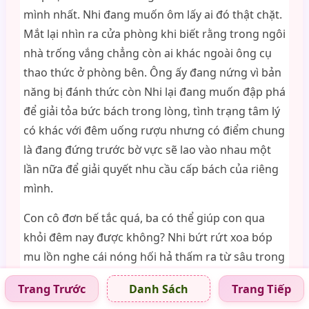
mình nhất. Nhi đang muốn ôm lấy ai đó thật chặt.
Mắt lại nhìn ra cửa phòng khi biết rằng trong ngôi
nhà trống vắng chẳng còn ai khác ngoài ông cụ
thao thức ở phòng bên. Ông ấy đang nứng vì bản
năng bị đánh thức còn Nhi lại đang muốn đập phá
để giải tỏa bức bách trong lòng, tình trạng tâm lý
có khác với đêm uống rượu nhưng có điểm chung
là đang đứng trước bờ vực sẽ lao vào nhau một
lần nữa để giải quyết nhu cầu cấp bách của riêng
mình.
Con cô đơn bế tắc quá, ba có thể giúp con qua
khỏi đêm nay được không? Nhi bứt rứt xoa bóp
mu lồn nghe cái nóng hối hả thấm ra từ sâu trong
âm đạo. Đường ống rỗng xẹp đang rạo rực nghĩ
Trang Trước
Trang Tiếp
Danh Sách
tới một cảm giác no đầy. Vẫn là ký ức đầy ma lực