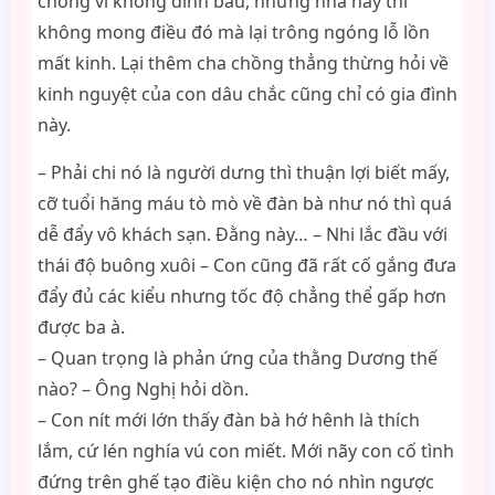
chồng vì không dính bầu, nhưng nhà này thì
không mong điều đó mà lại trông ngóng lỗ lồn
mất kinh. Lại thêm cha chồng thẳng thừng hỏi về
kinh nguyệt của con dâu chắc cũng chỉ có gia đình
này.
– Phải chi nó là người dưng thì thuận lợi biết mấy,
cỡ tuổi hăng máu tò mò về đàn bà như nó thì quá
dễ đẩy vô khách sạn. Đằng này… – Nhi lắc đầu với
thái độ buông xuôi – Con cũng đã rất cố gắng đưa
đẩy đủ các kiểu nhưng tốc độ chẳng thể gấp hơn
được ba à.
– Quan trọng là phản ứng của thằng Dương thế
nào? – Ông Nghị hỏi dồn.
– Con nít mới lớn thấy đàn bà hớ hênh là thích
lắm, cứ lén nghía vú con miết. Mới nãy con cố tình
đứng trên ghế tạo điều kiện cho nó nhìn ngược