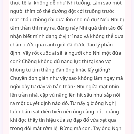
thực tế lại không dễ như Nhi tưởng. Làm sao một
người thím có thể đường đột cởi truồng trước
mặt cháu chồng rồi đưa lồn cho nó đụ? Nếu Nhi bị
tâm thần thì may ra, đằng này Nhi quá tỉnh táo để
nhận biết mình đang ở vị trí nào và không thể đưa
chân bước qua ranh giới đã được đạo lý phân
định. Vậy rốt cuộc ai sẽ là người cho Nhi một đứa
con? Chồng không đủ năng lực thì tại sao vợ
không tự tìm thằng đàn ông khác lấy giống?
Chuyện đơn giản như vậy sao không làm ngay mà
ngồi đây tự dày vò bản thân? Nhi ngửa mặt nhìn
lên trần nhà, cặp vú nâng lên hít sâu như sắp nói
ra một quyết định nào đó. Từ nãy giờ ông Nghị
luôn bám sát diễn biến nên ông càng hốt hoảng
khi đọc thấy tín hiệu của sự đạp đổ vừa xẹt qua
trong đôi mắt rớm lệ. Đừng mà con. Tay ông Nghị