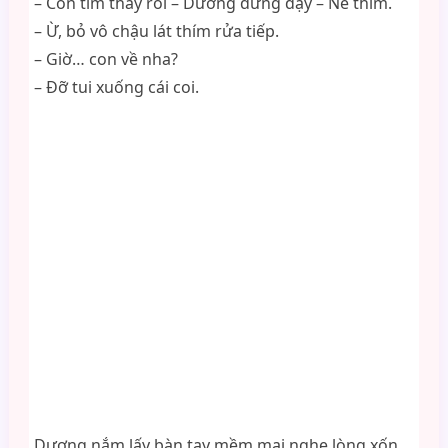
– Con tìm thấy rồi – Dương đứng dậy – Nè thím.
– Ừ, bỏ vô chậu lát thím rửa tiếp.
– Giờ… con về nha?
– Đỡ tui xuống cái coi.
Dương nắm lấy bàn tay mềm mại nghe lòng xốn