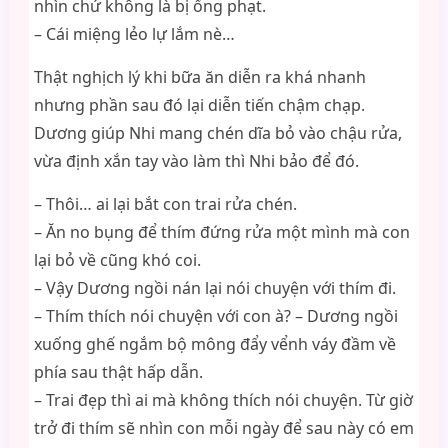
nhìn chứ không là bị ổng phạt.
– Cái miệng lẻo lự lắm nè…
Thật nghịch lý khi bữa ăn diễn ra khá nhanh
nhưng phần sau đó lại diễn tiến chậm chạp.
Dương giúp Nhi mang chén dĩa bỏ vào chậu rửa,
vừa định xắn tay vào làm thì Nhi bảo để đó.
– Thôi… ai lại bắt con trai rửa chén.
– Ăn no bụng để thím đứng rửa một mình mà con
lại bỏ về cũng khó coi.
– Vậy Dương ngồi nán lại nói chuyện với thím đi.
– Thím thích nói chuyện với con à? – Dương ngồi
xuống ghế ngắm bộ mông đẩy vểnh váy đầm về
phía sau thật hấp dẫn.
– Trai đẹp thì ai mà không thích nói chuyện. Từ giờ
trở đi thím sẽ nhìn con mỗi ngày để sau này có em