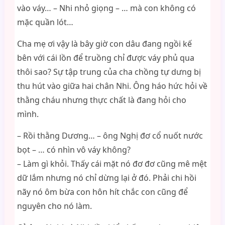
vào váy… – Nhi nhỏ giọng – … mà con không có
mặc quần lót…
Cha mẹ ơi vậy là bây giờ con dâu đang ngồi kế
bên với cái lồn để truồng chỉ được váy phủ qua
thôi sao? Sự tập trung của cha chồng tự dưng bị
thu hút vào giữa hai chân Nhi. Ông háo hức hỏi về
thằng cháu nhưng thực chất là đang hỏi cho
mình.
– Rồi thằng Dương… – ông Nghị đơ cổ nuốt nước
bọt – … có nhìn vô váy không?
– Làm gì khỏi. Thấy cái mặt nó đơ đơ cũng mê mệt
dữ lắm nhưng nó chỉ dừng lại ở đó. Phải chi hồi
nãy nó ôm bừa con hôn hít chắc con cũng để
nguyên cho nó làm.