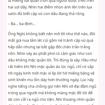
là miếng vải quấn tròn qua người được treo trên
hai sợi dây. Nhìn hai điểm nhọn ánh lên trên lụa
satin đủ biết cặp vú con dâu đang thả rông.
– Ba… ba định…
Ông Nghị không biết nên mở lời như thế nào, đôi
mắt già nua lấm lét cúi gằm né tránh cặp vú quá
hấp dẫn nhưng lại bắt gặp đôi chân trần trắng
nõn. Nhìn váy áo phất phơ có cảm giác như con
dâu không mặc quần lót. Thì đúng là vậy. Hầu như
rất hiếm khi Nhi mặc quần áo lúc ngủ, chỉ có sắp
tới ngày kinh mới mặc xì líp lót hờ miếng băng vệ
sinh khiến mu lồn dày hơn thường ngày. Lúc nãy
nghe tiếng cha chồng gọi nên Nhi vớ đại đầm ngủ
tròng qua người mà không màng mặc đồ lót để
lát còn cởi ra ngủ cho tiện. Nhi thoáng nhìn quần