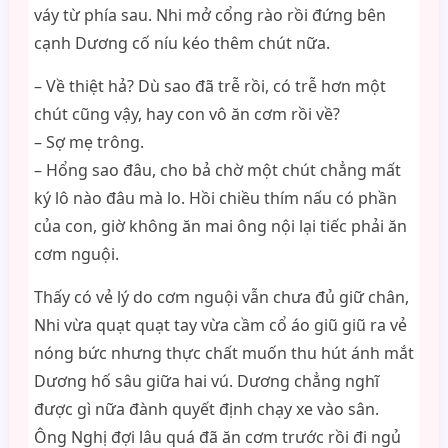
váy từ phía sau. Nhi mở cổng rào rồi đứng bên
cạnh Dương cố níu kéo thêm chút nữa.
– Về thiệt hả? Dù sao đã trễ rồi, có trễ hơn một
chút cũng vậy, hay con vô ăn cơm rồi về?
– Sợ mẹ trông.
– Hổng sao đâu, cho bả chờ một chút chẳng mất
ký lô nào đâu mà lo. Hồi chiều thím nấu có phần
của con, giờ không ăn mai ông nội lại tiếc phải ăn
cơm nguội.
Thấy có vẻ lý do cơm nguội vẫn chưa đủ giữ chân,
Nhi vừa quạt quạt tay vừa cầm cổ áo giũ giũ ra vẻ
nóng bức nhưng thực chất muốn thu hút ánh mắt
Dương hố sâu giữa hai vú. Dương chẳng nghĩ
được gì nữa đành quyết định chạy xe vào sân.
Ông Nghị đợi lâu quá đã ăn cơm trước rồi đi ngủ