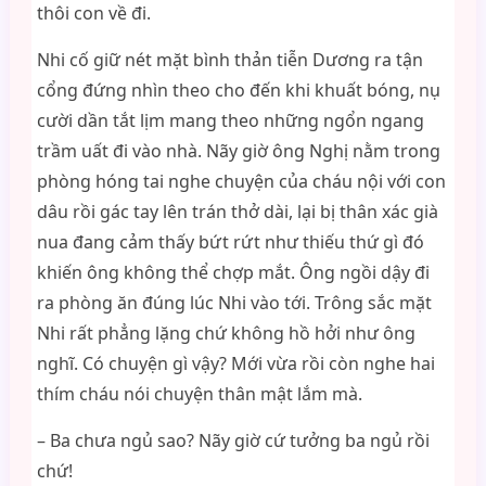
thôi con về đi.
Nhi cố giữ nét mặt bình thản tiễn Dương ra tận
cổng đứng nhìn theo cho đến khi khuất bóng, nụ
cười dần tắt lịm mang theo những ngổn ngang
trầm uất đi vào nhà. Nãy giờ ông Nghị nằm trong
phòng hóng tai nghe chuyện của cháu nội với con
dâu rồi gác tay lên trán thở dài, lại bị thân xác già
nua đang cảm thấy bứt rứt như thiếu thứ gì đó
khiến ông không thể chợp mắt. Ông ngồi dậy đi
ra phòng ăn đúng lúc Nhi vào tới. Trông sắc mặt
Nhi rất phẳng lặng chứ không hồ hởi như ông
nghĩ. Có chuyện gì vậy? Mới vừa rồi còn nghe hai
thím cháu nói chuyện thân mật lắm mà.
– Ba chưa ngủ sao? Nãy giờ cứ tưởng ba ngủ rồi
chứ!