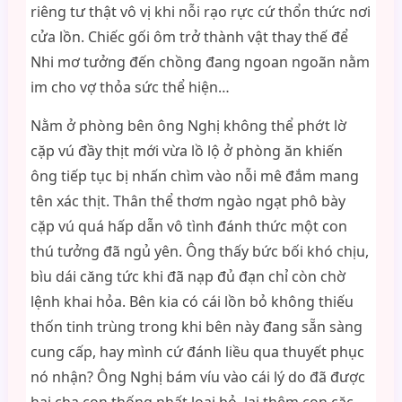
riêng tư thật vô vị khi nỗi rạo rực cứ thổn thức nơi
cửa lồn. Chiếc gối ôm trở thành vật thay thế để
Nhi mơ tưởng đến chồng đang ngoan ngoãn nằm
im cho vợ thỏa sức thể hiện…
Nằm ở phòng bên ông Nghị không thể phớt lờ
cặp vú đầy thịt mới vừa lồ lộ ở phòng ăn khiến
ông tiếp tục bị nhấn chìm vào nỗi mê đắm mang
tên xác thịt. Thân thể thơm ngào ngạt phô bày
cặp vú quá hấp dẫn vô tình đánh thức một con
thú tưởng đã ngủ yên. Ông thấy bức bối khó chịu,
bìu dái căng tức khi đã nạp đủ đạn chỉ còn chờ
lệnh khai hỏa. Bên kia có cái lồn bỏ không thiếu
thốn tinh trùng trong khi bên này đang sẵn sàng
cung cấp, hay mình cứ đánh liều qua thuyết phục
nó nhận? Ông Nghị bám víu vào cái lý do đã được