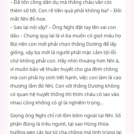
– Đã tốn công dẫn dụ mà thằng cháu vẫn cóc
thèm sờ tới. Con rẻ tiền quá phải không ba? – Đôi
mắt Nhi đỏ hoe.
– Sao lại nói vậy? – Ông Nghị đặt tay lên vai con
dâu – Chung quy lại là vì ba muốn có giọt máu họ
Bùi nên con mới phải chọn thằng Dương để lấy
giống, vậy ba mới là người phải mặc cảm tội lỗi
chứ không phải con. Hãy nhìn thoáng hơn Nhi à,
vì muốn bảo vệ thuần huyết cho gia đình chồng
mà con phải hy sinh tiết hạnh, việc con làm là cao
thượng lắm đó Nhi. Con với thằng Dương không
có quan hệ huyết thống thì thím cháu có lao vào
nhau cũng không có gì là nghiêm trọng…
Giọng ông Nghị chỉ rơi lõm bõm ngoài tai Nhi. Số
phận đúng là trêu ngươi, tại sao Hùng thừa
hưởng gen cặc bự từ cha chồng mà tinh trùng lại