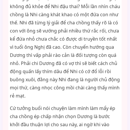
không đủ khỏe để Nhi đậu thai? Mỗi lần nhìn cháu
chồng là Nhi càng khát khao có một đứa con như
thế. Nhi đã từng lý giải để cha chồng thấy rõ là có
con với ông sẽ vướng phải nhiều thứ rắc rối, chưa
kể đứa nhỏ chưa chắc có được di truyền tốt nhất
vì tuổi ông Nghị đã cao. Còn chuyển hướng qua
Dương thì vấp phải rào cản là đối tượng còn quá
nhỏ. Phải chi Dương đã có vợ thì sẽ biết cách chủ
động quấn lấy thím dâu để Nhi có cớ đổ lỗi rồi
buông xuôi, đằng này Nhi đang là người chủ động
mọi thứ, càng nhọc công mồi chài càng thấy mình
rẻ mạt.
Cứ tưởng buổi nói chuyện làm mình làm mẩy ép
cha chồng ép chấp nhận chọn Dương là bước
khởi đầu thuận lợi cho sau này, ai ngờ khi vào