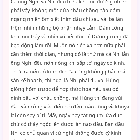
Cả ông Nghị và Nhi đều hiểu kết cục đương nhiên
phải vậy, không một đứa cháu chồng nào dám
ngang nhiên ôm siết thím dâu chỉ sau vài ba lần
trộm nhìn những bộ phận nhạy cảm. Dám công
khai nói trây và nhìn vú liếc đùi thì Dương cũng đã
bạo động lắm rồi. Muốn nó tiến xa hơn nữa phải
cần thêm thời gian, nhưng đó là thứ mà cả Nhi lẫn
ông Nghị đều nôn nóng khi sắp tới ngày có kinh.
Thực ra nếu có kinh đi nữa cũng không phải phá
sản kế hoạch, chỉ ngại là Nhi phải đụ với Hùng
giống hôm trước để hợp thức hóa nếu sau đó
dính bầu với cháu chồng, mà Hùng thì đang vùi
đầu vào công việc đến nỗi đêm nào cũng về khuya
lại còn say bí tỉ. Mấy ngày nay tắt ngúm lửa dục
chứ có thấy ngóc lên được lần nào đâu. Ban đầu
Nhi có chủ quan vì cứ nghĩ không được kỳ kinh