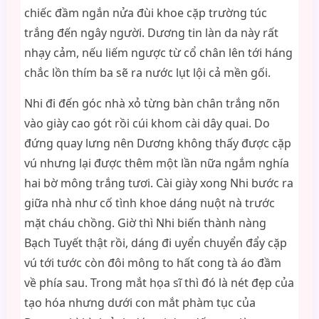
chiếc đầm ngắn nửa đùi khoe cặp trường túc
trắng đến ngây người. Dương tin làn da này rất
nhạy cảm, nếu liếm ngược từ cổ chân lên tới háng
chắc lồn thím ba sẽ ra nước lụt lội cả mền gối.
Nhi đi đến góc nhà xỏ từng bàn chân trắng nõn
vào giày cao gót rồi cúi khom cài dây quai. Do
đứng quay lưng nên Dương không thấy được cặp
vú nhưng lại được thêm một lần nữa ngắm nghía
hai bờ mông trắng tươi. Cài giày xong Nhi bước ra
giữa nhà như cố tình khoe dáng nuột nà trước
mặt cháu chồng. Giờ thì Nhi biến thành nàng
Bạch Tuyết thật rồi, dáng đi uyển chuyển đẩy cặp
vú tới tước còn đôi mông to hất cong tà áo đầm
về phía sau. Trong mắt họa sĩ thì đó là nét đẹp của
tạo hóa nhưng dưới con mắt phàm tục của