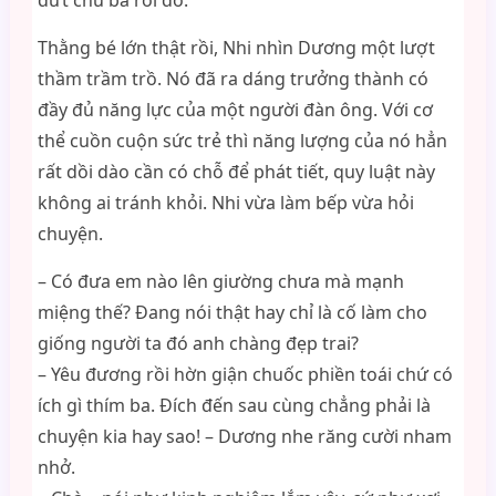
đứt chú ba rồi đó.
Thằng bé lớn thật rồi, Nhi nhìn Dương một lượt
thầm trầm trồ. Nó đã ra dáng trưởng thành có
đầy đủ năng lực của một người đàn ông. Với cơ
thể cuồn cuộn sức trẻ thì năng lượng của nó hẳn
rất dồi dào cần có chỗ để phát tiết, quy luật này
không ai tránh khỏi. Nhi vừa làm bếp vừa hỏi
chuyện.
– Có đưa em nào lên giường chưa mà mạnh
miệng thế? Đang nói thật hay chỉ là cố làm cho
giống người ta đó anh chàng đẹp trai?
– Yêu đương rồi hờn giận chuốc phiền toái chứ có
ích gì thím ba. Đích đến sau cùng chẳng phải là
chuyện kia hay sao! – Dương nhe răng cười nham
nhở.