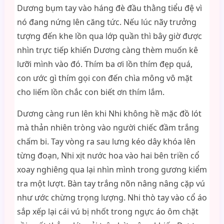
Dương bụm tay vào háng đè đầu thằng tiểu đệ vì
nó đang nứng lên căng tức. Nếu lúc nãy trưởng
tượng đến khe lồn qua lớp quần thì bây giờ được
nhìn trực tiếp khiến Dương càng thèm muốn kê
lưỡi mình vào đó. Thím ba ơi lồn thím đẹp quá,
con ước gì thím gọi con đến chìa mông vô mặt
cho liếm lồn chắc con biết ơn thím lắm.
Dương càng run lên khi Nhi không hề mặc đồ lót
mà thản nhiên tròng vào người chiếc đầm trắng
chấm bi. Tay vòng ra sau lưng kéo dây khóa lên
từng đoạn, Nhi xịt nước hoa vào hai bên triền cổ
xoay nghiêng qua lại nhìn mình trong gương kiểm
tra một lượt. Bàn tay trắng nõn nâng nâng cặp vú
như ước chừng trọng lượng. Nhi thò tay vào cổ áo
sắp xếp lại cái vú bị nhốt trong ngực áo ôm chặt