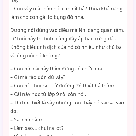
này.
– Con vầy mà thím nói con nít hả? Thừa khả năng
làm cho con gái to bụng đó nha.
Dương nói đúng vào điều mà Nhi đang quan tâm,
cỡ tuổi này thì tinh trùng đầy ắp hai trứng dái.
Không biết tinh dịch của nó có nhiều như chú ba
và ông nội nó không?
– Con hỏi cái này thím đừng có chửi nha.
– Gì mà rào đón dữ vậy?
– Con nít chui ra… từ đường đó thiệt hả thím?
– Cái này học từ lớp 9 rồi còn hỏi.
– Thì học biết là vậy nhưng con thấy nó sai sai sao
đó.
– Sai chỗ nào?
– Làm sao… chui ra lọt?