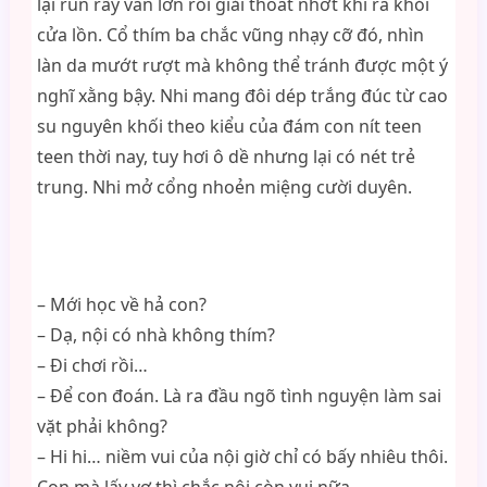
lại run rẩy van lơn rồi giải thoát nhớt khí ra khỏi
cửa lồn. Cổ thím ba chắc vũng nhạy cỡ đó, nhìn
làn da mướt rượt mà không thể tránh được một ý
nghĩ xằng bậy. Nhi mang đôi dép trắng đúc từ cao
su nguyên khối theo kiểu của đám con nít teen
teen thời nay, tuy hơi ô dề nhưng lại có nét trẻ
trung. Nhi mở cổng nhoẻn miệng cười duyên.
– Mới học về hả con?
– Dạ, nội có nhà không thím?
– Đi chơi rồi…
– Để con đoán. Là ra đầu ngõ tình nguyện làm sai
vặt phải không?
– Hi hi… niềm vui của nội giờ chỉ có bấy nhiêu thôi.