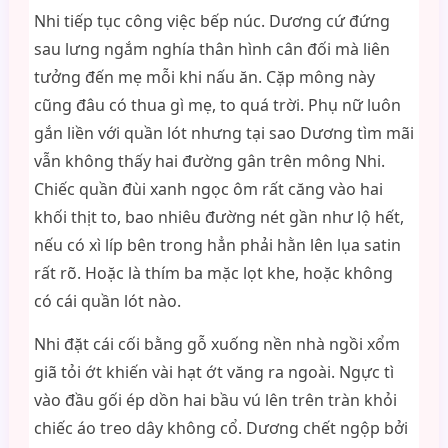
Nhi tiếp tục công việc bếp núc. Dương cứ đứng
sau lưng ngắm nghía thân hình cân đối mà liên
tưởng đến mẹ mỗi khi nấu ăn. Cặp mông này
cũng đâu có thua gì mẹ, to quá trời. Phụ nữ luôn
gắn liền với quần lót nhưng tại sao Dương tìm mãi
vẫn không thấy hai đường gân trên mông Nhi.
Chiếc quần đùi xanh ngọc ôm rất căng vào hai
khối thịt to, bao nhiêu đường nét gần như lộ hết,
nếu có xì líp bên trong hẳn phải hằn lên lụa satin
rất rõ. Hoặc là thím ba mặc lọt khe, hoặc không
có cái quần lót nào.
Nhi đặt cái cối bằng gỗ xuống nền nhà ngồi xổm
giã tỏi ớt khiến vài hạt ớt văng ra ngoài. Ngực tì
vào đầu gối ép dồn hai bầu vú lên trên tràn khỏi
chiếc áo treo dây không cổ. Dương chết ngộp bởi