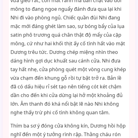
vừa gieo rắc, con mắt ranh ma dán chặt vào đôi
mông to đang ngoe nguẩy đánh đưa qua lại khi
Nhi đi vào phòng ngủ. Chiếc quần đùi Nhi đang
mặc mới đáng ghét làm sao, sự bóng bẩy của lụa
satin phô trương quá chân thật độ mẩy của cặp
mông, cứ như hai khối thịt ấy cố tình hất vào mặt
Dương trêu tức. Dương chép miệng nhìn theo
dáng hình gợi dục khuất sau cánh cửa. Nhi đưa
tay hất nhẹ, cửa phòng quét một vòng cung khép
vừa chạm đến khung gỗ rồi tự bật trở ra. Bản lề
đã có dấu hiệu rỉ sét tạo nên tiếng cót két chậm
dần cho đến khi cửa dừng lại hở một khoảng đủ
lớn. Âm thanh đó khá nổi bật lẽ nào Nhi không
nghe thấy trừ phi cố tình không quan tâm.
Thím ba sơ ý đóng cửa không kín, Dương hồi hộp
nghĩ đến một ý tưởng rình rập. Thằng cháu rón