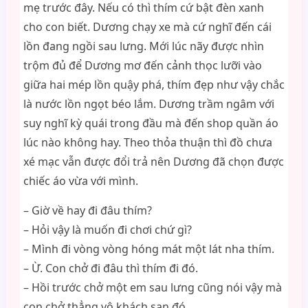
mẹ trước đây. Nếu có thì thím cứ bật đèn xanh
cho con biết. Dương chạy xe mà cứ nghĩ đến cái
lồn đang ngồi sau lưng. Mới lúc nãy được nhìn
trộm đủ để Dương mơ đến cảnh thọc lưỡi vào
giữa hai mép lồn quậy phá, thím đẹp như vậy chắc
là nước lồn ngọt béo lắm. Dương trầm ngâm với
suy nghĩ kỳ quái trong đầu mà đến shop quần áo
lúc nào không hay. Theo thỏa thuận thì đồ chưa
xé mạc vẫn được đổi trả nên Dương đã chọn được
chiếc áo vừa với mình.
– Giờ về hay đi đâu thím?
– Hỏi vậy là muốn đi chơi chứ gì?
– Mình đi vòng vòng hóng mát một lát nha thím.
– Ừ. Con chở đi đâu thì thím đi đó.
– Hồi trước chở một em sau lưng cũng nói vậy mà
con chở thẳng vô khách sạn đó.