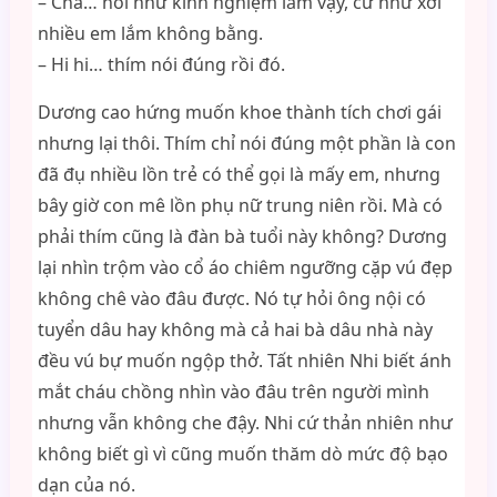
– Chà… nói như kinh nghiệm lắm vậy, cứ như xơi
nhiều em lắm không bằng.
– Hi hi… thím nói đúng rồi đó.
Dương cao hứng muốn khoe thành tích chơi gái
nhưng lại thôi. Thím chỉ nói đúng một phần là con
đã đụ nhiều lồn trẻ có thể gọi là mấy em, nhưng
bây giờ con mê lồn phụ nữ trung niên rồi. Mà có
phải thím cũng là đàn bà tuổi này không? Dương
lại nhìn trộm vào cổ áo chiêm ngưỡng cặp vú đẹp
không chê vào đâu được. Nó tự hỏi ông nội có
tuyển dâu hay không mà cả hai bà dâu nhà này
đều vú bự muốn ngộp thở. Tất nhiên Nhi biết ánh
mắt cháu chồng nhìn vào đâu trên người mình
nhưng vẫn không che đậy. Nhi cứ thản nhiên như
không biết gì vì cũng muốn thăm dò mức độ bạo
dạn của nó.