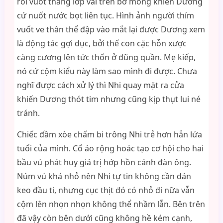
rồi vuốt thẳng lớp vải trên bờ mông khiến Dương
cứ nuốt nước bọt liên tục. Hình ảnh người thím
vuốt ve thân thể đập vào mắt lại được Dương xem
là động tác gợi dục, bởi thế con cặc hỗn xược
càng cương lên tức thốn ở đũng quần. Mẹ kiếp,
nó cứ cộm kiểu này làm sao mình đi được. Chưa
nghĩ được cách xử lý thì Nhi quay mặt ra cửa
khiến Dương thót tim nhưng cũng kịp thụt lui né
tránh.
Chiếc đầm xòe chấm bi trông Nhi trẻ hơn hẳn lứa
tuổi của mình. Cổ áo rộng hoác tạo cơ hội cho hai
bầu vú phát huy giá trị hớp hồn cánh đàn ông.
Núm vú khá nhỏ nên Nhi tự tin không cần dán
keo đầu ti, nhưng cục thịt đó có nhỏ đi nữa vẫn
cộm lên nhọn nhọn không thể nhầm lẫn. Bên trên
đã vậy còn bên dưới cũng không hề kém cạnh,