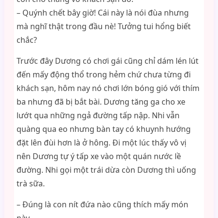
– Quýnh chết bây giờ! Cái này là nói đùa nhưng
mà nghĩ thật trong đầu nè! Tưởng tui hổng biết
chắc?
Trước đây Dương có chơi gái cũng chỉ dám lén lút
đến mấy động thổ trong hẻm chứ chưa từng đi
khách sạn, hôm nay nó chơi lớn bóng gió với thím
ba nhưng đã bị bắt bài. Dương tăng ga cho xe
lướt qua những ngả đường tấp nập. Nhi vẫn
quàng qua eo nhưng bàn tay có khuynh hướng
đặt lên đùi hơn là ở hông. Đi một lúc thấy vô vị
nên Dương tự ý tấp xe vào một quán nước lề
đường. Nhi gọi một trái dừa còn Dương thì uống
trà sữa.
– Đúng là con nít đứa nào cũng thích mấy món