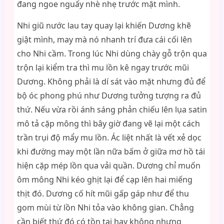
đang ngoe nguẩy nhè nhẹ trước mặt mình.
Nhi giũ nước lau tay quay lại khiến Dương khẽ
giật mình, may mà nó nhanh trí đưa cái cối lên
cho Nhi cầm. Trong lúc Nhi dùng chày gỗ trộn qua
trộn lại kiểm tra thì mu lồn kê ngay trước mũi
Dương. Không phải là dí sát vào mặt nhưng đủ để
bộ óc phong phú như Dương tưởng tượng ra đủ
thứ. Nếu vừa rồi ánh sáng phản chiếu lên lụa satin
mô tả cặp mông thì bây giờ đang vẽ lại một cách
trần trụi độ mẩy mu lồn. Ác liệt nhất là vết xẻ dọc
khi đường may một lần nữa bấm ở giữa mơ hồ tái
hiện cặp mép lồn qua vải quần. Dương chỉ muốn
ôm mông Nhi kéo ghịt lại để cạp lên hai miếng
thịt đó. Dương cố hít mũi gấp gáp như để thu
gom mùi từ lồn Nhi tỏa vào không gian. Chẳng
cần biết thứ đó có tồn tại hay không nhưng