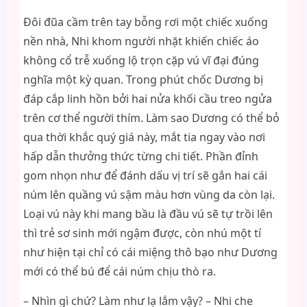
Đôi đũa cầm trên tay bỗng rơi một chiếc xuống
nền nhà, Nhi khom người nhặt khiến chiếc áo
không cổ trễ xuống lộ trọn cặp vú vĩ đại đúng
nghĩa một kỳ quan. Trong phút chốc Dương bị
đáp cắp linh hồn bởi hai nửa khối cầu treo ngửa
trên cơ thể người thím. Làm sao Dương có thể bỏ
qua thời khắc quý giá này, mắt tia ngay vào nơi
hấp dẫn thưởng thức từng chi tiết. Phần đỉnh
gom nhọn như để đánh dấu vị trí sẽ gắn hai cái
núm lên quầng vú sậm màu hơn vùng da còn lại.
Loại vú này khi mang bầu là đầu vú sẽ tự trồi lên
thì trẻ sơ sinh mới ngậm được, còn nhú một tí
như hiện tại chỉ có cái miệng thô bạo như Dương
mới có thể bú để cái núm chịu thò ra.
– Nhìn gì chứ? Làm như lạ lắm vậy? – Nhi che