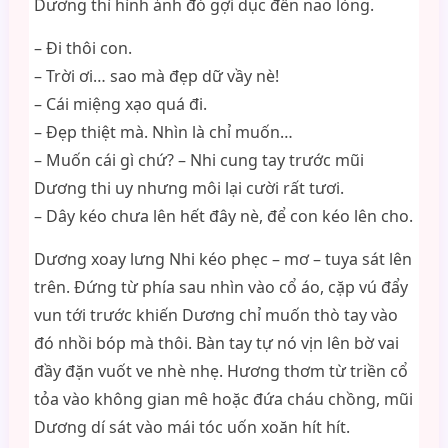
Dương thì hình ảnh đó gợi dục đến nao lòng.
– Đi thôi con.
– Trời ơi… sao mà đẹp dữ vầy nè!
– Cái miệng xạo quá đi.
– Đẹp thiệt mà. Nhìn là chỉ muốn…
– Muốn cái gì chứ? – Nhi cung tay trước mũi
Dương thi uy nhưng môi lại cười rất tươi.
– Dây kéo chưa lên hết đây nè, để con kéo lên cho.
Dương xoay lưng Nhi kéo phẹc – mơ – tuya sát lên
trên. Đứng từ phía sau nhìn vào cổ áo, cặp vú đẩy
vun tới trước khiến Dương chỉ muốn thò tay vào
đó nhồi bóp mà thôi. Bàn tay tự nó vịn lên bờ vai
đầy đặn vuốt ve nhè nhẹ. Hương thơm từ triền cổ
tỏa vào không gian mê hoặc đứa cháu chồng, mũi
Dương dí sát vào mái tóc uốn xoăn hít hít.