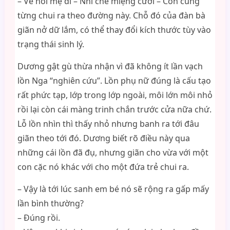
– Về hỏi mẹ đi – Nhi che miệng cười – Con cũng
từng chui ra theo đường này. Chỗ đó của đàn bà
giãn nở dữ lắm, có thể thay đổi kích thước tùy vào
trạng thái sinh lý.
Dương gật gù thừa nhận vì đã không ít lần vạch
lồn Nga “nghiên cứu”. Lồn phụ nữ đúng là cấu tạo
rất phức tạp, lớp trong lớp ngoài, môi lớn môi nhỏ
rồi lại còn cái màng trinh chắn trước cửa nữa chứ.
Lỗ lồn nhìn thì thấy nhỏ nhưng banh ra tới đâu
giãn theo tới đó. Dương biết rõ điều này qua
những cái lồn đã đụ, nhưng giãn cho vừa với một
con cặc nó khác với cho một đứa trẻ chui ra.
– Vậy là tới lúc sanh em bé nó sẽ rộng ra gấp mấy
lần bình thường?
– Đúng rồi.