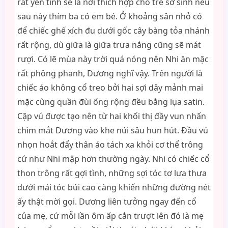
rất yên tĩnh sẽ là nơi thích hợp cho trẻ sơ sinh nếu
sau này thím ba có em bé. Ở khoảng sân nhỏ có
để chiếc ghế xích đu dưới gốc cây bàng tỏa nhánh
rất rộng, dù giữa là giữa trưa nắng cũng sẽ mát
rượi. Có lẽ mùa này trời quá nóng nên Nhi ăn mặc
rất phông phanh, Dương nghĩ vậy. Trên người là
chiếc áo không cổ treo bởi hai sợi dây mảnh mai
mặc cùng quần đùi ống rộng đều bằng lụa satin.
Cặp vú được tạo nên từ hai khối thị đầy vun nhấn
chìm mắt Dương vào khe núi sâu hun hút. Đầu vú
nhọn hoắt đẩy thân áo tách xa khỏi cơ thể trông
cứ như Nhi mập hơn thường ngày. Nhi có chiếc cổ
thon trông rất gợi tình, những sợi tóc tơ lưa thưa
dưới mái tóc búi cao càng khiến những đường nét
ấy thật mời gọi. Dương liên tưởng ngay đến cổ
của mẹ, cứ mỗi lần ôm ấp cắn trượt lên đó là mẹ