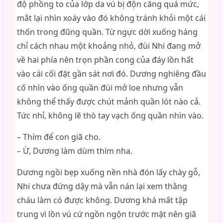
độ phồng to của lớp da vú bị độn căng quá mức,
mắt lại nhìn xoáy vào đó không tránh khỏi một cái
thốn trong đũng quần. Từ ngực dời xuống háng
chỉ cách nhau một khoảng nhỏ, đùi Nhi đang mở
về hai phía nên trọn phần cong của đáy lồn hất
vào cái cối đặt gần sát nơi đó. Dương nghiêng đầu
cố nhìn vào ống quần đùi mở loe nhưng vẫn
không thể thấy được chút mảnh quần lót nào cả.
Tức nhỉ, không lẽ thò tay vạch ống quần nhìn vào.
– Thím để con giã cho.
– Ừ, Dương làm dùm thím nha.
Dương ngồi bẹp xuống nền nhà đón lấy chày gỗ,
Nhi chưa đứng dậy mà vẫn nán lại xem thằng
cháu làm có được không. Dương khá mất tập
trung vì lồn vú cứ ngồn ngộn trước mặt nên giã