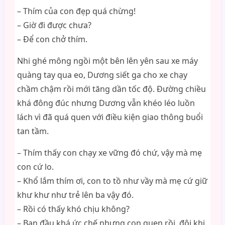
– Thím của con đẹp quá chừng!
– Giờ đi được chưa?
– Để con chở thím.
Nhi ghé mông ngồi một bên lên yên sau xe máy
quàng tay qua eo, Dương siết ga cho xe chạy
chầm chậm rồi mới tăng dần tốc độ. Đường chiều
khá đông đúc nhưng Dương vẫn khéo léo luồn
lách vì đã quá quen với điều kiện giao thông buổi
tan tầm.
– Thím thấy con chạy xe vững đó chứ, vậy mà mẹ
con cứ lo.
– Khổ lắm thím ơi, con to tồ như vầy mà mẹ cứ giữ
khư khư như trẻ lên ba vậy đó.
– Rồi có thấy khó chịu không?
– Ban đầu khá ức chế nhưng con quen rồi, đôi khi