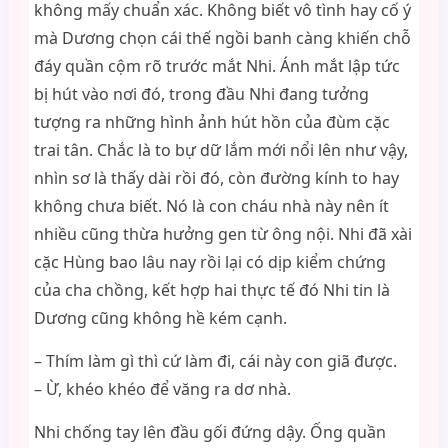
không mấy chuẩn xác. Không biết vô tình hay cố ý
mà Dương chọn cái thế ngồi banh càng khiến chỗ
đáy quần cộm rõ trước mắt Nhi. Ánh mắt lập tức
bị hút vào nơi đó, trong đầu Nhi đang tưởng
tượng ra những hình ảnh hút hồn của đùm cặc
trai tân. Chắc là to bự dữ lắm mới nổi lên như vậy,
nhìn sơ là thấy dài rồi đó, còn đường kính to hay
không chưa biết. Nó là con cháu nhà này nên ít
nhiều cũng thừa hưởng gen từ ông nội. Nhi đã xài
cặc Hùng bao lâu nay rồi lại có dịp kiểm chứng
của cha chồng, kết hợp hai thực tế đó Nhi tin là
Dương cũng không hề kém cạnh.
– Thím làm gì thì cứ làm đi, cái này con giã được.
– Ừ, khéo khéo để văng ra dơ nhà.
Nhi chống tay lên đầu gối đứng dậy. Ống quần