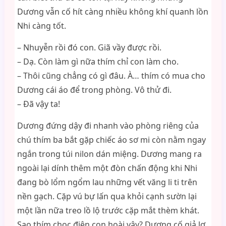
Dương vẫn cố hít càng nhiều không khí quanh lồn
Nhi càng tốt.
– Nhuyễn rồi đó con. Giã vầy được rồi.
– Dạ. Còn làm gì nữa thím chỉ con làm cho.
– Thôi cũng chẳng có gì đâu. À… thím có mua cho
Dương cái áo để trong phòng. Vô thử đi.
– Đã vậy ta!
Dương đứng dậy đi nhanh vào phòng riêng của
chú thím ba bắt gặp chiếc áo sơ mi còn nằm ngay
ngắn trong túi nilon dán miệng. Dương mang ra
ngoài lại dính thêm một đòn chấn động khi Nhi
đang bò lổm ngổm lau những vết văng li ti trên
nền gạch. Cặp vú bự lấn qua khỏi cạnh sườn lại
một lần nữa treo lồ lộ trước cặp mắt thèm khát.
Sao thím chọc điên con hoài vậy? Dương cố giả lơ