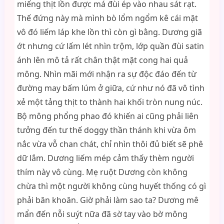
miếng thịt lồn được má đùi ép vào nhau sát rạt.
Thế đứng này mà mình bò lổm ngổm kê cái mặt
vô đó liếm láp khe lồn thì còn gì bằng. Dương giã
ớt nhưng cứ lấm lét nhìn trộm, lớp quần đùi satin
ánh lên mô tả rất chân thật mặt cong hai quả
mông. Nhìn mãi mới nhận ra sự độc đáo đến từ
đường may bấm lúm ở giữa, cứ như nó đã vô tình
xẻ một tảng thịt to thành hai khối tròn nung núc.
Bộ mông phổng phao đó khiến ai cũng phải liên
tưởng đến tư thế doggy thần thánh khi vừa ôm
nắc vừa vỗ chan chát, chỉ nhìn thôi đủ biết sẽ phê
dữ lắm. Dương liếm mép cảm thấy thèm người
thím này vô cùng. Mẹ ruột Dương còn không
chừa thì một người không cùng huyết thống có gì
phải băn khoăn. Giờ phải làm sao ta? Dương mê
mẩn đến nỗi suýt nữa đã sờ tay vào bờ mông