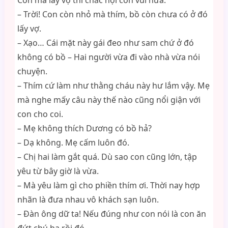
Con mà lấy vợ thì chắc nội còn vui nữa.
– Trời! Con còn nhỏ mà thím, bồ còn chưa có ở đó
lấy vợ.
– Xạo… Cái mặt này gái đeo như sam chứ ở đó
không có bồ – Hai người vừa đi vào nhà vừa nói
chuyện.
– Thím cứ làm như thằng cháu này hư lắm vậy. Mẹ
mà nghe mấy câu này thế nào cũng nổi giận với
con cho coi.
– Mẹ không thích Dương có bồ hả?
– Dạ không. Mẹ cấm luôn đó.
– Chị hai làm gắt quá. Dù sao con cũng lớn, tập
yêu từ bây giờ là vừa.
– Mà yêu làm gì cho phiền thím ơi. Thời nay hợp
nhãn là đưa nhau vô khách sạn luôn.
– Đàn ông dữ ta! Nếu đúng như con nói là con ăn