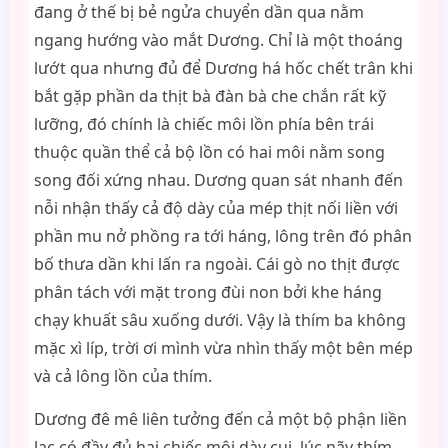
đang ở thế bị bẻ ngửa chuyển dần qua nằm
ngang hướng vào mắt Dương. Chỉ là một thoáng
lướt qua nhưng đủ để Dương há hốc chết trân khi
bắt gặp phần da thịt bà đàn bà che chắn rất kỹ
lưỡng, đó chính là chiếc môi lồn phía bên trái
thuộc quần thể cả bộ lồn có hai môi nằm song
song đối xứng nhau. Dương quan sát nhanh đến
nỗi nhận thấy cả độ dày của mép thịt nối liền với
phần mu nở phồng ra tới háng, lông trên đó phân
bố thưa dần khi lấn ra ngoài. Cái gò no thịt được
phân tách với mặt trong đùi non bởi khe háng
chạy khuất sâu xuống dưới. Vậy là thím ba không
mặc xì líp, trời ơi mình vừa nhìn thấy một bên mép
và cả lông lồn của thím.
Dương đê mê liên tưởng đến cả một bộ phận liền
lạc có đầy đủ hai chiếc môi dày cui, lúc nãy thím