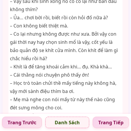
– Vậy sau khi sinh xong nó có co lại như ban đầu
không thím?
– Ủa… chơi bời rồi, biết rồi còn hỏi đố nữa à?
– Con không biết thiệt mà.
– Co lại nhưng không được như xưa. Bởi vậy con
gái thời nay hay chọn sinh mổ là vậy, cốt yếu là
bảo quản độ se khít cửa mình. Còn khít để làm gì
chắc hiểu rồi há?
– Khít là để tăng khoái cảm khi… đụ. Khà khà…
– Cái thằng nói chuyện phô thấy ớn!
– Học trò toàn chửi thề mấy tiếng này không hà,
vậy mới sành điệu thím ba ơi.
– Mẹ mà nghe con nói mấy từ này thế nào cũng
đét sưng mông cho coi.
– Chưa chắc!
Trang Trước
Trang Tiếp
Danh Sách
– ??? – Nhi ngạc nhiên – Nói vậy là sao?