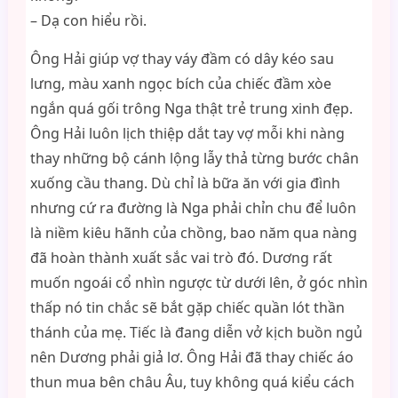
– Dạ con hiểu rồi.
Ông Hải giúp vợ thay váy đầm có dây kéo sau
lưng, màu xanh ngọc bích của chiếc đầm xòe
ngắn quá gối trông Nga thật trẻ trung xinh đẹp.
Ông Hải luôn lịch thiệp dắt tay vợ mỗi khi nàng
thay những bộ cánh lộng lẫy thả từng bước chân
xuống cầu thang. Dù chỉ là bữa ăn với gia đình
nhưng cứ ra đường là Nga phải chỉn chu để luôn
là niềm kiêu hãnh của chồng, bao năm qua nàng
đã hoàn thành xuất sắc vai trò đó. Dương rất
muốn ngoái cổ nhìn ngược từ dưới lên, ở góc nhìn
thấp nó tin chắc sẽ bắt gặp chiếc quần lót thần
thánh của mẹ. Tiếc là đang diễn vở kịch buồn ngủ
nên Dương phải giả lơ. Ông Hải đã thay chiếc áo
thun mua bên châu Âu, tuy không quá kiểu cách