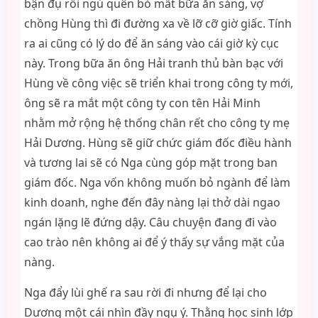
bận đụ rồi ngủ quên bỏ mất bữa ăn sáng, vợ
chồng Hùng thì đi đường xa về lỡ cỡ giờ giấc. Tính
ra ai cũng có lý do để ăn sáng vào cái giờ kỳ cục
này. Trong bữa ăn ông Hải tranh thủ bàn bạc với
Hùng về công việc sẽ triển khai trong công ty mới,
ông sẽ ra mắt một công ty con tên Hải Minh
nhằm mở rộng hệ thống chân rết cho công ty mẹ
Hải Dương. Hùng sẽ giữ chức giám đốc điều hành
và tương lai sẽ có Nga cùng góp mặt trong ban
giám đốc. Nga vốn không muốn bỏ ngành để làm
kinh doanh, nghe đến đây nàng lại thở dài ngao
ngán lặng lẽ đứng dậy. Câu chuyện đang đi vào
cao trào nên không ai để ý thấy sự vắng mặt của
nàng.
Nga đẩy lùi ghế ra sau rời đi nhưng để lại cho
Dương một cái nhìn đầy ngụ ý. Thằng học sinh lớp