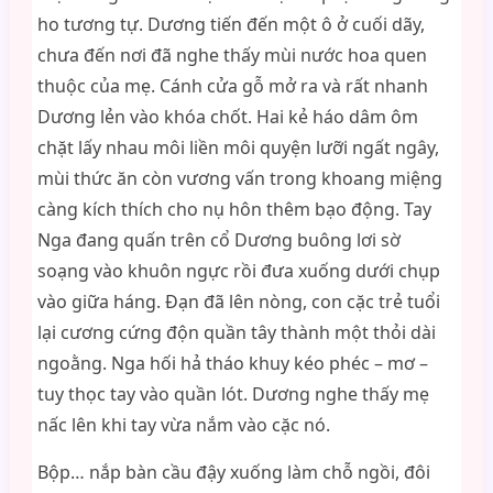
ho tương tự. Dương tiến đến một ô ở cuối dãy,
chưa đến nơi đã nghe thấy mùi nước hoa quen
thuộc của mẹ. Cánh cửa gỗ mở ra và rất nhanh
Dương lẻn vào khóa chốt. Hai kẻ háo dâm ôm
chặt lấy nhau môi liền môi quyện lưỡi ngất ngây,
mùi thức ăn còn vương vấn trong khoang miệng
càng kích thích cho nụ hôn thêm bạo động. Tay
Nga đang quấn trên cổ Dương buông lơi sờ
soạng vào khuôn ngực rồi đưa xuống dưới chụp
vào giữa háng. Đạn đã lên nòng, con cặc trẻ tuổi
lại cương cứng độn quần tây thành một thỏi dài
ngoằng. Nga hối hả tháo khuy kéo phéc – mơ –
tuy thọc tay vào quần lót. Dương nghe thấy mẹ
nấc lên khi tay vừa nắm vào cặc nó.
Bộp… nắp bàn cầu đậy xuống làm chỗ ngồi, đôi