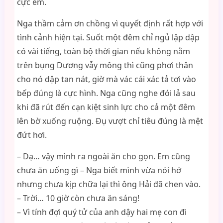
cực em.
Nga thầm cảm ơn chồng vì quyết định rất hợp với
tình cảnh hiện tại. Suốt một đêm chỉ ngủ lập dập
có vài tiếng, toàn bộ thời gian nếu không nằm
trên bụng Dương vẫy mông thì cũng phơi thân
cho nó dập tan nát, giờ mà vác cái xác tả tơi vào
bếp đúng là cực hình. Nga cũng nghe đói lả sau
khi đã rút đến cạn kiệt sinh lực cho cả một đêm
lên bờ xuống ruộng. Đụ vượt chỉ tiêu đúng là mệt
đứt hơi.
– Dạ… vậy mình ra ngoài ăn cho gọn. Em cũng
chưa ăn uống gì – Nga biết mình vừa nói hớ
nhưng chưa kịp chữa lại thì ông Hải đã chen vào.
– Trời… 10 giờ còn chưa ăn sáng!
– Vì tính đợi quý tử của anh dậy hai mẹ con đi