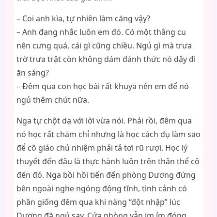
– Coi anh kìa, tự nhiên làm căng vậy?
– Anh đang nhắc luôn em đó. Có một thằng cu
nên cưng quá, cái gì cũng chiều. Ngủ gì mà trưa
trờ trưa trật còn không dám đánh thức nó dậy đi
ăn sáng?
– Đêm qua con học bài rất khuya nên em để nó
ngủ thêm chút nữa.
Nga tự chột dạ với lời vừa nói. Phải rồi, đêm qua
nó học rất chăm chỉ nhưng là học cách đụ làm sao
để cô giáo chủ nhiệm phải tả tơi rũ rượi. Học lý
thuyết đến đâu là thực hành luôn trên thân thể cô
đến đó. Nga bồi hồi tiến đến phòng Dương đứng
bên ngoài nghe ngóng động tĩnh, tình cảnh có
phần giống đêm qua khi nàng “đột nhập” lúc
Dương đã ngủ say. Cửa phòng vẫn im ỉm đóng