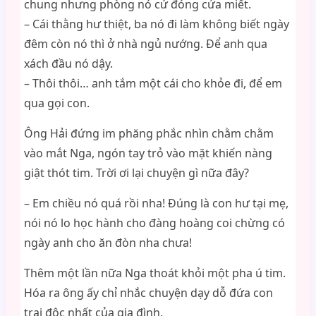
chung nhưng phòng nó cứ đóng cửa miết.
– Cái thằng hư thiệt, ba nó đi làm không biết ngày
đêm còn nó thì ở nhà ngủ nướng. Để anh qua
xách đầu nó dậy.
– Thôi thôi… anh tắm một cái cho khỏe đi, để em
qua gọi con.
Ông Hải đứng im phăng phắc nhìn chằm chằm
vào mắt Nga, ngón tay trỏ vào mặt khiến nàng
giật thót tim. Trời ơi lại chuyện gì nữa đây?
– Em chiều nó quá rồi nha! Đúng là con hư tại mẹ,
nói nó lo học hành cho đàng hoàng coi chừng có
ngày anh cho ăn đòn nha chưa!
Thêm một lần nữa Nga thoát khỏi một pha ú tim.
Hóa ra ông ấy chỉ nhắc chuyện dạy dỗ đứa con
trai độc nhất của gia đình.