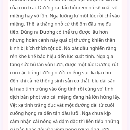
của con trai. Dương ra dấu hỏi xem nó sẽ xuất vô
miệng hay vô lồn. Nga lưỡng lự một lúc rồi chỉ vào
miệng. Thế là thằng nhỏ cứ thế ôm đầu mẹ đụ
tiếp. Đúng ra Dương có thể trụ được lâu hơn
nhưng hoàn cảnh này quá dị thường khiến thần
kinh bị kích thích tột độ. Nó bắt đầu nghiến răng
rên khe khẽ báo hiệu đến lúc xuất tinh. Nga gia
tăng sức bú lẫn vờn lưỡi, được một lúc Dương rút
con cặc bóng lưỡng nước miếng sục lia lịa cho
đến khi cả hệ thống sinh sản co thắt, bìu dái săn
lại nạp tinh trùng vào ống tinh rồi cùng với tinh
dịch bắn phọt vào cái miệng đang hả lớn hứng lấy.
Vệt xạ tinh trắng đục vắt một đường dài từ cuối
cuống họng ra đến tận đầu lưỡi. Nga chưa kịp
cảm nhận cái nóng và đậm đặc thì liên tiếp những
cú bắn khác dội vào vòm họng rơi xuống lưỡi