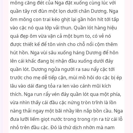
mông căng đét của Nga đặt xuống cùng lúc với
quần tây rơi đùn một lọn dưới chân Dương. Nga
ôm mông con trai kéo ghịt lại gần hôn hít tới tấp
vào cặc nó qua lớp vải thun. Quần lót hàng hiệu
quá đẹp ôm vừa vặn cả một bụm to, có vẻ nó
được thiết kế để tôn vinh cho chỗ nổi cộm thêm
hút hồn. Nga vùi sâu xuống háng Dương để hôn
lên cái khấc đang bị nhận đầu xuống dưới đáy
quần lót. Dương ngửa người ra sau nẩy cặc tới
trước cho mẹ dễ tiếp cận, mùi mồ hôi do cặc bị ép
lâu vào dái đang tỏa ra len vào cánh mũi kích
thích. Nga run rẩy vén đáy quần lót qua một phía,
vừa nhìn thấy cái đầu cặc nứng tròn trĩnh là lồn
nàng thải ngay một bãi nhầy lên nắp bồn cầu. Nga
đưa lưỡi liếm giọt nước trong trong rịn ra từ cái lỗ
nhỏ trên đầu cặc. Đó là thứ dịch nhờn mà nam