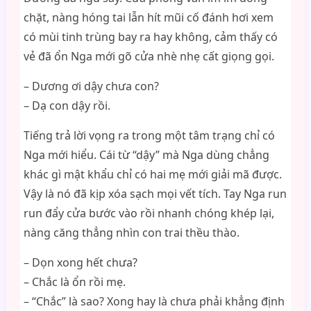
chặt, nàng hóng tai lẫn hít mũi cố đánh hơi xem
có mùi tinh trùng bay ra hay không, cảm thấy có
vẻ đã ổn Nga mới gõ cửa nhè nhẹ cất giọng gọi.
– Dương ơi dậy chưa con?
– Dạ con dậy rồi.
Tiếng trả lời vọng ra trong một tâm trạng chỉ có
Nga mới hiểu. Cái từ “dậy” mà Nga dùng chẳng
khác gì mật khẩu chỉ có hai mẹ mới giải mã được.
Vậy là nó đã kịp xóa sạch mọi vết tích. Tay Nga run
run đẩy cửa bước vào rồi nhanh chóng khép lại,
nàng căng thẳng nhìn con trai thều thào.
– Dọn xong hết chưa?
– Chắc là ổn rồi mẹ.
– “Chắc” là sao? Xong hay là chưa phải khẳng định