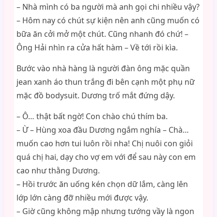
– Nhà mình có ba người mà anh gọi chi nhiều vậy?
– Hôm nay có chút sự kiện nên anh cũng muốn có
bữa ăn cởi mở một chút. Cũng nhanh đó chứ! –
Ông Hải nhìn ra cửa hất hàm – Về tới rồi kìa.
Bước vào nhà hàng là người đàn ông mặc quần
jean xanh áo thun trắng đi bên cạnh một phụ nữ
mặc đồ bodysuit. Dương trố mắt đứng dậy.
– Ô… thật bất ngờ! Con chào chú thím ba.
– Ừ – Hùng xoa đầu Dương ngắm nghía – Chà…
muốn cao hơn tui luôn rồi nha! Chị nuôi con giỏi
quá chị hai, dạy cho vợ em với để sau này con em
cao như thằng Dương.
– Hồi trước ăn uống kén chọn dữ lắm, càng lên
lớp lớn càng đỡ nhiều mới được vậy.
– Giờ cũng không mập nhưng tướng vầy là ngon