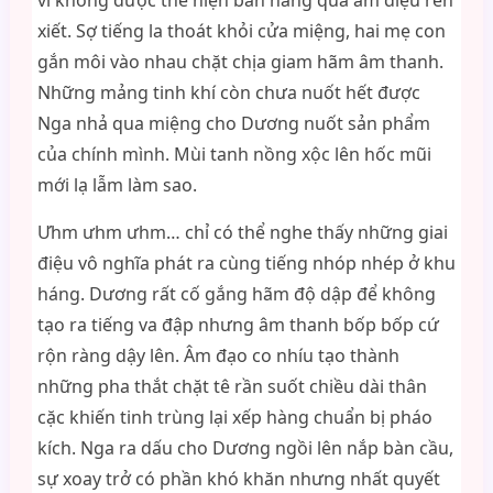
vì không được thể hiện bản năng qua âm điệu rên
xiết. Sợ tiếng la thoát khỏi cửa miệng, hai mẹ con
gắn môi vào nhau chặt chịa giam hãm âm thanh.
Những mảng tinh khí còn chưa nuốt hết được
Nga nhả qua miệng cho Dương nuốt sản phẩm
của chính mình. Mùi tanh nồng xộc lên hốc mũi
mới lạ lẫm làm sao.
Ưhm ưhm ưhm… chỉ có thể nghe thấy những giai
điệu vô nghĩa phát ra cùng tiếng nhóp nhép ở khu
háng. Dương rất cố gắng hãm độ dập để không
tạo ra tiếng va đập nhưng âm thanh bốp bốp cứ
rộn ràng dậy lên. Âm đạo co nhíu tạo thành
những pha thắt chặt tê rần suốt chiều dài thân
cặc khiến tinh trùng lại xếp hàng chuẩn bị pháo
kích. Nga ra dấu cho Dương ngồi lên nắp bàn cầu,
sự xoay trở có phần khó khăn nhưng nhất quyết