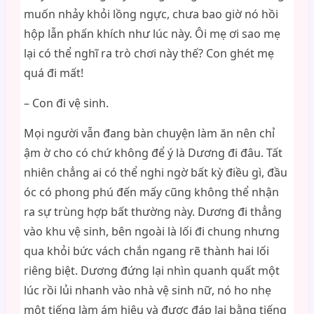
muốn nhảy khỏi lồng ngực, chưa bao giờ nó hồi
hộp lẫn phấn khích như lúc này. Ôi mẹ ơi sao mẹ
lại có thể nghĩ ra trò chơi này thế? Con ghét mẹ
quá đi mất!
– Con đi vệ sinh.
Mọi người vẫn đang bàn chuyện làm ăn nên chỉ
ậm ờ cho có chứ không để ý là Dương đi đâu. Tất
nhiên chẳng ai có thể nghi ngờ bất kỳ điều gì, đầu
óc có phong phú đến mấy cũng không thể nhận
ra sự trùng hợp bất thường này. Dương đi thẳng
vào khu vệ sinh, bên ngoài là lối đi chung nhưng
qua khỏi bức vách chắn ngang rẽ thành hai lối
riêng biệt. Dương đứng lại nhìn quanh quất một
lúc rồi lủi nhanh vào nhà vệ sinh nữ, nó ho nhẹ
một tiếng làm ám hiệu và được đáp lại bằng tiếng