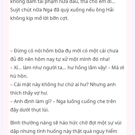
không dám tái phạm nữa đâu, tha cho em đi…
Suýt chút nữa Nga đã quỳ xuống nếu ông Hải
không kịp mở lời bỡn cợt.
– Đừng có nói hôm bữa đụ mới có một cái chưa
đủ đô nên hôm nay tự xử một mình đó nha!
– Xí… làm như người ta… hư hỏng lắm vậy! – Má ơi
hú hồn.
– Cái mặt này không hư chứ ai hư? Nhưng anh
thích thấy vợ hư.
– Anh định làm gì? – Nga luống cuống che trên
đậy dưới thụt lùi.
Bình thường nàng sẽ háo hức chờ đợi một sự vùi
dập nhưng tình huống này thật quá nguy hiểm