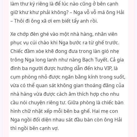
làm thư ký riêng là để lúc nào cũng ở bên cạnh
giữ khư khư phải không? – Nga vỗ vỗ má ông Hải
– Thôi đi ông xã ơi em biết tẩy anh rồi.
Xe chớp đèn ghé vào một nhà hàng, nhân viên
phục vụ cúi chào khi Nga bước ra từ ghế trước.
Chiếc đầm xòe khẽ đong đưa trong làn gió nhẹ
trông Nga long lanh như nàng Bạch Tuyết. Cả gia
đình ba người được hướng dẫn đến khu VIP, là
cụm phòng nhỏ được ngăn bằng kính trong suốt,
vừa có thể quan sát không gian thoáng đãng của
nhà hàng vừa được cách âm thích hợp cho nhu
cầu nói chuyện riêng tư. Giữa phòng là chiếc bàn
hình chữ nhật xếp mỗi bên ba ghế. Hai mẹ con
Nga ngồi đối diện nhau sát đầu bàn còn ông Hải
thì ngồi bên cạnh vợ.