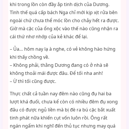
khi trong lồn còn đầy ắp tinh dịch của Dương.
Tình thế quá cấp bách Nga chỉ mới kịp xịt rửa bên
ngoài chứ chưa thể móc lồn cho chảy hết ra được.
Giờ mà cặc của ổng xộc vào thế nào cũng nhận ra
cái thứ nhơ nhớp của kẻ khác để lại.
– Ủa… hôm nay lạ à nghe, có vẻ không hào hứng
khi thấy chồng về.
– Không phải, thằng Dương đang có ở nhà sẽ
không thoải mái được đâu. Để tối nha anh!
– Ừ thì tối cũng được.
Thực chất cả tuần nay đêm nào cũng đụ hai ba
lượt khá đuối, chưa kể còn có nhiều đêm đụ xong
đâu có được ngủ liền mà bị đè ra bú cặc bắt xuất
tinh phát nữa khiến cụt vốn luôn rồi. Ông rất
ngán ngẩm khi nghĩ đến thủ tục nhưng may quá