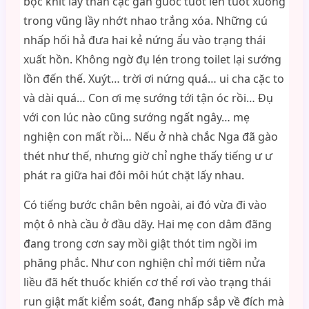
bọc khít lấy thân cặc gân guốc tuốt lên tuốt xuống
trong vũng lầy nhớt nhao trắng xóa. Những cú
nhấp hối hả đưa hai kẻ nứng ẩu vào trạng thái
xuất hồn. Không ngờ đụ lén trong toilet lại sướng
lồn đến thế. Xuýt… trời ơi nứng quá… ui cha cặc to
và dài quá… Con ơi mẹ sướng tới tận óc rồi… Đụ
với con lúc nào cũng sướng ngất ngây… mẹ
nghiện con mất rồi… Nếu ở nhà chắc Nga đã gào
thét như thế, nhưng giờ chỉ nghe thấy tiếng ư ư
phát ra giữa hai đôi môi hút chặt lấy nhau.
Có tiếng bước chân bên ngoài, ai đó vừa đi vào
một ô nhà cầu ở đầu dãy. Hai mẹ con dâm đãng
đang trong cơn say mồi giật thót tim ngồi im
phăng phắc. Như con nghiện chỉ mới tiêm nửa
liều đã hết thuốc khiến cơ thể rơi vào trạng thái
run giật mất kiểm soát, đang nhấp sắp về đích mà