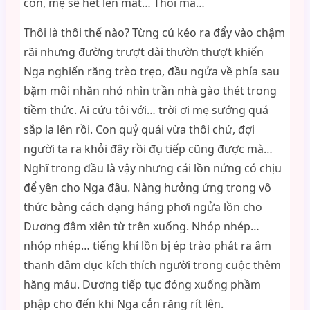
con, mẹ sẽ hét lên mất… Thôi mà…
Thôi là thôi thế nào? Từng cú kéo ra đẩy vào chậm
rãi nhưng đường trượt dài thườn thượt khiến
Nga nghiến răng trèo trẹo, đầu ngửa về phía sau
bặm môi nhăn nhó nhìn trần nhà gào thét trong
tiềm thức. Ai cứu tôi với… trời ơi mẹ sướng quá
sắp la lên rồi. Con quỷ quái vừa thôi chứ, đợi
người ta ra khỏi đây rồi đụ tiếp cũng được mà…
Nghĩ trong đầu là vậy nhưng cái lồn nứng có chịu
để yên cho Nga đâu. Nàng hưởng ứng trong vô
thức bằng cách dạng háng phơi ngửa lồn cho
Dương đâm xiên từ trên xuống. Nhóp nhép…
nhóp nhép… tiếng khí lồn bị ép trào phát ra âm
thanh dâm dục kích thích người trong cuộc thêm
hăng máu. Dương tiếp tục đóng xuống phầm
phập cho đến khi Nga cắn răng rít lên.