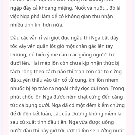
ngập đầy cả khoang miệng. Nuốt và nuốt… đó là
việc Nga phải làm để có không gian thu nhận
nhiều tinh khí hơn nữa.
Đầu cặc vẫn rỉ vài giọt đục ngầu thì Nga bật dậy
tốc váy vén quần lót giở một chân gác lên tay
Dương, nó hiểu ý mẹ cầm cặc giộng ngược từ
dưới lên. Hai mép lồn còn chưa kịp nhận thức bị
tách rộng theo cách nào thì trọn con cặc to cứng
đã xuyên thấu vào tận cổ tử cung, khí lồn nhem
nhuốc bị ép trào ra ngoài chảy dọc đùi non. Trong
phút chốc lồn Nga được nêm chật cứng đến căng
tức cả bụng dưới. Nga đã có một đêm kiểm chứng
để đi đến kết luận, cặc của Dương không mềm lại
sau cú xuất tinh đầu tiên. Nga vừa được uống
nước đầu thì bây giờ tới lượt lỗ lồn sẽ hưởng nước