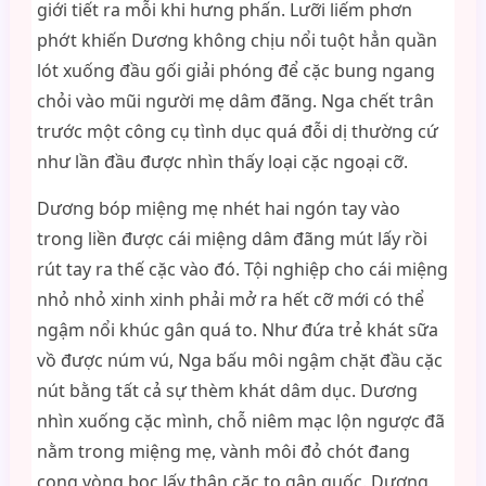
giới tiết ra mỗi khi hưng phấn. Lưỡi liếm phơn
phớt khiến Dương không chịu nổi tuột hẳn quần
lót xuống đầu gối giải phóng để cặc bung ngang
chỏi vào mũi người mẹ dâm đãng. Nga chết trân
trước một công cụ tình dục quá đỗi dị thường cứ
như lần đầu được nhìn thấy loại cặc ngoại cỡ.
Dương bóp miệng mẹ nhét hai ngón tay vào
trong liền được cái miệng dâm đãng mút lấy rồi
rút tay ra thế cặc vào đó. Tội nghiệp cho cái miệng
nhỏ nhỏ xinh xinh phải mở ra hết cỡ mới có thể
ngậm nổi khúc gân quá to. Như đứa trẻ khát sữa
vồ được núm vú, Nga bấu môi ngậm chặt đầu cặc
nút bằng tất cả sự thèm khát dâm dục. Dương
nhìn xuống cặc mình, chỗ niêm mạc lộn ngược đã
nằm trong miệng mẹ, vành môi đỏ chót đang
cong vòng bọc lấy thân cặc to gân guốc. Dương