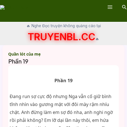
Skip
Se
to
Main
content
Menu
🔥 Nghe Đọc truyện không quảng cáo tại
TRUYENBL.CC
🔥
Quần lót của mẹ
Phần 19
Phần 19
Đang run sợ cực độ nhưng Nga vẫn cố giữ bình
tĩnh nhìn vào gương mặt với đôi mày rậm nhíu
chặt. Anh đừng làm em sợ đó nha, anh nghi ngờ
rồi phải không? Em lỡ dại lần này thôi, em hứa