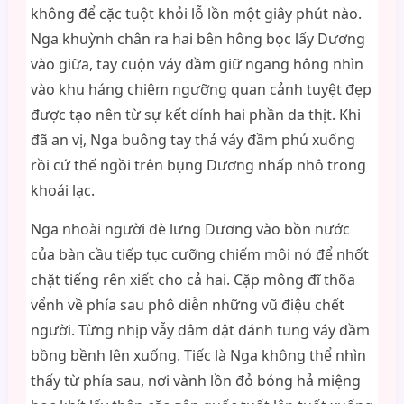
không để cặc tuột khỏi lỗ lồn một giây phút nào.
Nga khuỳnh chân ra hai bên hông bọc lấy Dương
vào giữa, tay cuộn váy đầm giữ ngang hông nhìn
vào khu háng chiêm ngưỡng quan cảnh tuyệt đẹp
được tạo nên từ sự kết dính hai phần da thịt. Khi
đã an vị, Nga buông tay thả váy đầm phủ xuống
rồi cứ thế ngồi trên bụng Dương nhấp nhô trong
khoái lạc.
Nga nhoài người đè lưng Dương vào bồn nước
của bàn cầu tiếp tục cưỡng chiếm môi nó để nhốt
chặt tiếng rên xiết cho cả hai. Cặp mông đĩ thõa
vểnh về phía sau phô diễn những vũ điệu chết
người. Từng nhịp vẫy dâm dật đánh tung váy đầm
bồng bềnh lên xuống. Tiếc là Nga không thể nhìn
thấy từ phía sau, nơi vành lồn đỏ bóng hả miệng