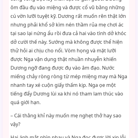
ôm đầu đụ vào miệng và được cổ vũ bằng những
cú vờn lưỡi tuyệt kỹ. Dương rất muốn rên thật lớn
nhưng phải khổ sở kìm nén thầm rủa mẹ chơi ác
tại sao lại nứng ẩu rồi đưa cả hai vào tình dở khóc
dở cười thế này. Sướng mà không được thể hiện
thử hỏi ai chịu cho nổi. Vòm họng và mặt lưỡi
được Nga vận dụng thật nhuần nhuyễn khiến
Dương ngỡ đang được đụ vào âm đạo. Nước
miếng chảy ròng ròng từ mép miệng may mà Nga
nhanh tay xé cuộn giấy thấm kịp. Nga ọe một
tiếng đẩy Dương lùi xa khi nó tham lam thúc vào
quá giới hạn.
– Cái thằng khỉ này muốn mẹ nghẹt thở hay sao
vậy?
Hai ánh mắt nhìn nhau và Nga đọc được lời xin lỗi