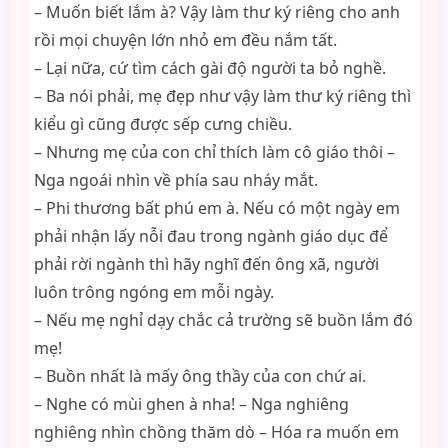
– Muốn biết lắm à? Vậy làm thư ký riêng cho anh
rồi mọi chuyện lớn nhỏ em đều nắm tất.
– Lại nữa, cứ tìm cách gài độ người ta bỏ nghề.
– Ba nói phải, mẹ đẹp như vậy làm thư ký riêng thì
kiểu gì cũng được sếp cưng chiều.
– Nhưng mẹ của con chỉ thích làm cô giáo thôi –
Nga ngoái nhìn về phía sau nháy mắt.
– Phi thương bất phú em à. Nếu có một ngày em
phải nhận lấy nỗi đau trong ngành giáo dục để
phải rời ngành thì hãy nghĩ đến ông xã, người
luôn trông ngóng em mỗi ngày.
– Nếu mẹ nghỉ dạy chắc cả trường sẽ buồn lắm đó
mẹ!
– Buồn nhất là mấy ông thầy của con chứ ai.
– Nghe có mùi ghen à nha! – Nga nghiêng
nghiêng nhìn chồng thăm dò – Hóa ra muốn em