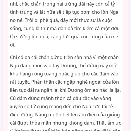
nhì, chắc chắn trong hai trứng dái này còn cả tỷ
tinh trùng và lát nữa sẽ tiếp tục bơm cho lồn Nga
no nê. Trời ơi phê quá, đây mới thực sự là cuộc
sống, cũng là thứ mà đàn bà tìm kiếm cả một đời.
Ôi sướng lồn quá, căng tức quá cục cưng của mẹ
ơi…
Chỉ có ba cái chân đứng trên sàn nhà vì một chân
Nga đang móc vào tay Dương, thế đứng này mở
khu háng rộng toang hoác giúp cho cặc đâm vào
rất tuyệt. Phần thân cặc ngấp nghé ngoài cửa lồn
liên tục dài ra ngắn lại khi Dương ôm eo nắc lia lịa.
Cú đâm dũng mãnh thốn cả đầu cặc vào vòng
xuyến cổ tử cung mang đến cho Nga cơn tái tê
điêu đứng. Nàng muốn hét lên âm điệu của giống
cái được thỏa mãn nhưng không dám. Thật ấm ức