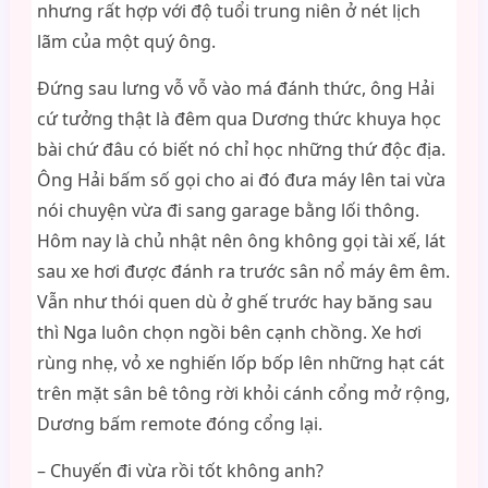
nhưng rất hợp với độ tuổi trung niên ở nét lịch
lãm của một quý ông.
Đứng sau lưng vỗ vỗ vào má đánh thức, ông Hải
cứ tưởng thật là đêm qua Dương thức khuya học
bài chứ đâu có biết nó chỉ học những thứ độc địa.
Ông Hải bấm số gọi cho ai đó đưa máy lên tai vừa
nói chuyện vừa đi sang garage bằng lối thông.
Hôm nay là chủ nhật nên ông không gọi tài xế, lát
sau xe hơi được đánh ra trước sân nổ máy êm êm.
Vẫn như thói quen dù ở ghế trước hay băng sau
thì Nga luôn chọn ngồi bên cạnh chồng. Xe hơi
rùng nhẹ, vỏ xe nghiến lốp bốp lên những hạt cát
trên mặt sân bê tông rời khỏi cánh cổng mở rộng,
Dương bấm remote đóng cổng lại.
– Chuyến đi vừa rồi tốt không anh?