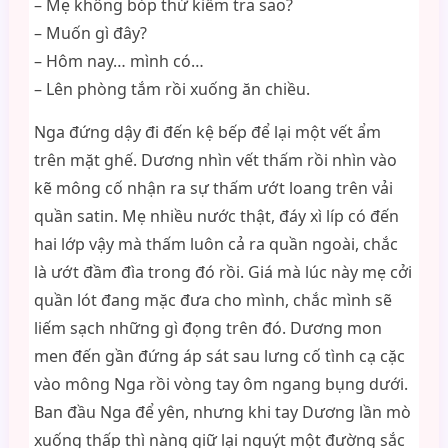
– Mẹ không bóp thử kiểm tra sao?
– Muốn gì đây?
– Hôm nay… mình có…
– Lên phòng tắm rồi xuống ăn chiều.
Nga đứng dậy đi đến kệ bếp để lại một vết ẩm
trên mặt ghế. Dương nhìn vết thấm rồi nhìn vào
kẽ mông cố nhận ra sự thấm ướt loang trên vải
quần satin. Mẹ nhiều nước thật, đáy xì líp có đến
hai lớp vậy mà thấm luôn cả ra quần ngoài, chắc
là ướt đầm đìa trong đó rồi. Giá mà lúc này mẹ cởi
quần lót đang mặc đưa cho mình, chắc mình sẽ
liếm sạch những gì đọng trên đó. Dương mon
men đến gần đứng áp sát sau lưng cố tình cạ cặc
vào mông Nga rồi vòng tay ôm ngang bụng dưới.
Ban đầu Nga để yên, nhưng khi tay Dương lần mò
xuống thấp thì nàng giữ lại nguýt một đường sắc