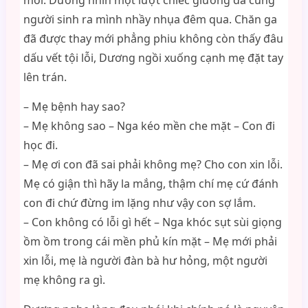
mỏi. Dương nhìn một lượt chiếc giường đã cùng
người sinh ra mình nhầy nhụa đêm qua. Chăn ga
đã được thay mới phẳng phiu không còn thấy đâu
dấu vết tội lỗi, Dương ngồi xuống cạnh mẹ đặt tay
lên trán.
– Mẹ bệnh hay sao?
– Mẹ không sao – Nga kéo mền che mặt – Con đi
học đi.
– Mẹ ơi con đã sai phải không mẹ? Cho con xin lỗi.
Mẹ có giận thì hãy la mắng, thậm chí mẹ cứ đánh
con đi chứ đừng im lặng như vậy con sợ lắm.
– Con không có lỗi gì hết – Nga khóc sụt sùi giọng
ồm ồm trong cái mền phủ kín mặt – Mẹ mới phải
xin lỗi, mẹ là người đàn bà hư hỏng, một người
mẹ không ra gì.