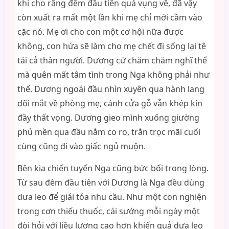
khi cho rằng đêm đầu tiên quá vụng về, đã vậy
còn xuất ra mất một lần khi mẹ chỉ mới cầm vào
cặc nó. Mẹ ơi cho con một cơ hội nữa được
không, con hứa sẽ làm cho mẹ chết đi sống lại tê
tái cả thân người. Dương cứ chăm chăm nghĩ thế
mà quên mất tâm tình trong Nga không phải như
thế. Dương ngoái đầu nhìn xuyên qua hành lang
dõi mắt về phòng mẹ, cánh cửa gỗ vẫn khép kín
đầy thất vọng. Dương gieo mình xuống giường
phủ mền qua đầu nằm co ro, trằn trọc mãi cuối
cùng cũng đi vào giấc ngủ muộn.
Bên kia chiến tuyến Nga cũng bức bối trong lòng.
Từ sau đêm đầu tiên với Dương là Nga đều dùng
dưa leo để giải tỏa nhu cầu. Như một con nghiện
trong cơn thiếu thuốc, cái sướng mỗi ngày một
đòi hỏi với liều lượng cao hơn khiến quả dưa leo