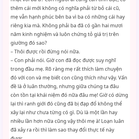
thêm cái mới không có nghĩa phải từ bỏ cái cũ,
mẹ vẫn hạnh phúc bên ba vì ba có những cái hay
riêng kia mà. Không phải ba đã có gần hai mươi
năm kinh nghiệm và luôn chứng tỏ giá trị trên
giường đó sao?
– Thôi được rồi đừng nói nữa.
– Con phải nói. Giờ con đã đọc được suy nghĩ
trong đầu mẹ. Rõ ràng mẹ rất thích làm chuyện
đó với con và mẹ biết con cũng thích như vậy. Vấn
đề là ở luân thường, nhưng giữa chúng ta đâu
còn tồn tại khái niệm đó nữa đâu mẹ! Giờ có dừng
lại thì ranh giới đó cũng đã bị đạp đổ không thể
xây lại như chưa từng có gì. Dù là một lần hay
nhiều lần hơn nữa cũng vậy thôi mẹ à! Loạn luân
đã xảy ra rồi thì làm sao thay đổi thực tế này
được.