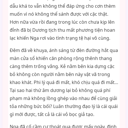
dẫu khá to vẫn không thể đáp ứng cho cơn thèm
muốn vì nó không thể sánh được với cặc thật.
Hơn nữa vừa rồi đang trong lúc còn chưa kịp lên
đỉnh đã bị Dương tịch thu mất phương tiện hoan
lạc khiến Nga rơi vào tình trạng tệ hại vô cùng.
Đêm đã về khuya, ánh sáng từ đèn đường hắt qua
màn cửa sổ khiến căn phòng rộng thênh thang
càng thêm trống vắng. Kẻ nằm bên kia dựng cặc
bỏ không còn người nằm bên này vật vã trong
khao khát. Phi lý quá đi mất, khó chịu quá đi mất…
Tại sao hai thứ âm dương lại bỏ không quá phí
phạm mà không lồng ghép vào nhau để cùng giải
tỏa những bức bối? Luân thường đạo lý là cái quái
gì mới được, tất cả là cái vỏ bọc giả tạo.
Nga đã cố cầm cự thoát qua được mấy ngày, định