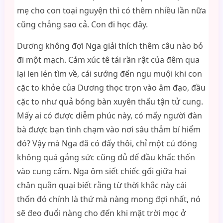
mẹ cho con toại nguyện thì có thêm nhiều lần nữa
cũng chẳng sao cả. Con đi học đây.
Dương không đợi Nga giải thích thêm câu nào bỏ
đi một mạch. Cảm xúc tê tái rần rật của đêm qua
lại len lén tìm về, cái sướng đến ngu muội khi con
cặc to khỏe của Dương thọc trọn vào âm đạo, đầu
cặc to như quả bóng bàn xuyên thấu tận tử cung.
Mấy ai có được diễm phúc này, có mấy người đàn
bà được bạn tình chạm vào nơi sâu thẳm bí hiểm
đó? Vậy mà Nga đã có đấy thôi, chỉ một cú đóng
không quá gắng sức cũng đủ để đầu khấc thốn
vào cung cấm. Nga ôm siết chiếc gối giữa hai
chân quằn quại biết rằng từ thời khắc này cái
thốn đó chính là thứ mà nàng mong đợi nhất, nó
sẽ đeo đuổi nàng cho đến khi mặt trời mọc ở