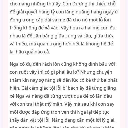
cho nàng những thứ ấy. Còn Dương thì thiếu chỗ
để giải quyết hàng tỷ con lăng quăng hàng ngày ứ
đọng trong cặp dái và mẹ đã cho nó một lỗ lồn
trống không để xả vào. Vậy hóa ra hai mẹ con đụ
nhau là để cân bằng giữa cung và cầu, giữa thừa
và thiếu, mà quan trọng hơn hết là không hề để
lại hậu quả nào cả.
Nga có đụ đến rách lồn cũng không dính bầu với
con ruột vậy thì có gì phải âu lo? Nhưng chuyện
thầm kín này sợ rằng sẽ đến lúc có kẻ thứ ba phát
hiện. Cái cảm giác tội lỗi bí bách ấy đã từng giằng
xé Nga và nàng đã từng vượt qua để có lần đầu
với con trai thật mỹ mãn. Vậy mà sau khi cơn say
mồi được đáp ứng trọn vẹn thì Nga lại tiếp tục
thấy dằn vặt tội lỗi. Nàng đang cần một lời lý giải,