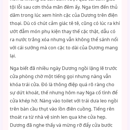
tội lỗi sau cơn thỏa mãn đêm ấy. Nga tìm đến thủ
dâm trong lúc xem hình cặc của Dương trên điện
thoại. Dù có chút cảm giác tê tê, cũng có lúc ra khí
ướt đẫm món phụ kiện thay thế cặc thật, dẫu có
ra nước trắng xóa nhưng vẫn không thể sánh nổi
với cái sướng mà con cặc to dài của Dương mang
lại.
Nga biết đã nhiều ngày Dương ngồi lặng lẽ trước
cửa phòng chờ một tiếng gọi nhưng nàng vẫn
khóa trái cửa. Đó là thông điệp quá rõ ràng cho
sự dứt khoát, thế nhưng hôm nay Nga cố tình để
cửa khép hờ. Nàng vào toilet với trái dưa leo ngồi
trên bàn cầu thụt vào lồn điên cuồng. Tiếng rên
thoát ra từ nhà vệ sinh len qua khe cửa hẹp.
Dương đã nghe thấy và mừng rỡ đẩy cửa bước