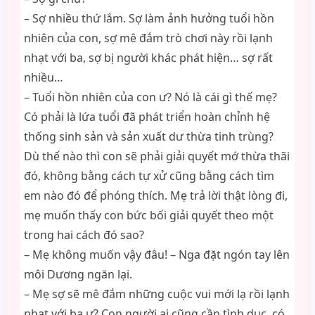
– Sợ nhiều thứ lắm. Sợ làm ảnh hưởng tuổi hồn
nhiên của con, sợ mê đắm trò chơi này rồi lạnh
nhạt với ba, sợ bị người khác phát hiện… sợ rất
nhiều…
– Tuổi hồn nhiên của con ư? Nó là cái gì thế mẹ?
Có phải là lứa tuổi đã phát triển hoàn chỉnh hệ
thống sinh sản và sản xuất dư thừa tinh trùng?
Dù thế nào thì con sẽ phải giải quyết mớ thừa thãi
đó, không bằng cách tự xử cũng bằng cách tìm
em nào đó để phóng thích. Mẹ trả lời thật lòng đi,
mẹ muốn thấy con bức bối giải quyết theo một
trong hai cách đó sao?
– Mẹ không muốn vậy đâu! – Nga đặt ngón tay lên
môi Dương ngăn lại.
– Mẹ sợ sẽ mê đắm những cuộc vui mới lạ rồi lạnh
nhạt với ba ư? Con người ai cũng cần tình dục, có