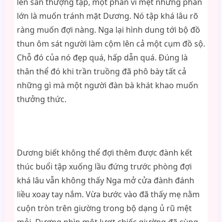
lên sân thượng tập, một phần vì mệt nhưng phần
lớn là muốn tránh mặt Dương. Nó tập khá lâu rõ
ràng muốn đợi nàng. Nga lại hình dung tới bộ đồ
thun ôm sát người làm cộm lên cả một cụm đồ sộ.
Chỗ đó của nó đẹp quá, hấp dẫn quá. Đúng là
thân thể đó khi trần truồng đã phô bày tất cả
những gì mà một người đàn bà khát khao muốn
thưởng thức.
Dương biết không thể đợi thêm được đành kết
thúc buổi tập xuống lầu đứng trước phòng đợi
khá lâu vẫn không thấy Nga mở cửa đành đánh
liều xoay tay nắm. Vừa bước vào đã thấy mẹ nằm
cuộn tròn trên giường trong bộ dạng ủ rũ mệt