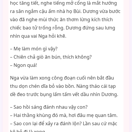
học tăng tiết, nghe tiếng mở cổng là mắt hướng
ra sân ngắm cậu ấm nhà họ Bùi. Dương vừa bước
vào đã nghe mùi thức ăn thơm lừng kích thích
chiếc bao tử trống rỗng. Dương đứng sau lưng
nhìn qua vai Nga hỏi khẽ.
– Mẹ làm món gì vậy?
– Chiên chả giò ăn bún, thích không?
– Ngon quá!
Nga vừa làm xong công đoạn cuối nên bắt đầu
thu dọn chén dĩa bỏ vào bồn. Nàng tháo cái tạp
dề đeo trước bụng lấm tấm vết dầu nhìn Dương.
– Sao hồi sáng đánh nhau vậy con?
– Hai thằng khùng đó mà, hơi đâu mẹ quan tâm.
– Sao con lại để xảy ra đánh lộn? Lần sau cứ mặc
kệ bỏ đi là xong.