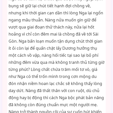
bụng sẽ giữ lại chút tiết hạnh đợi chồng về,
nhưng khi thời gian cạn dần thì lòng Nga lại ngổn
ngang mâu thuẫn. Nàng nửa muốn gìn giữ để
vượt qua giai đoạn thử thách này, nửa lại hốt
hoảng vì chỉ còn đêm mai là chồng đã về tới Sài
Gòn. Nga bấn loạn muốn tận dụng chút thời gian
ít ỏi còn lại để quấn chặt lấy Dương hưởng thụ
một cách vồ vập, nàng hối tiếc tại sao lại bỏ phí
những đêm vừa qua mà không tranh thủ từng giờ
từng phút? Lòng chất chứa trăm mối tơ vò, giá
như Nga có thể trốn mình trong cơn mộng du
đón nhận niềm hoan lạc chắc sẽ không thấy lòng
day dứt. Nàng đã thất thân với con ruột, dù chủ
động hay bị động thì cách Nga bộc phát bản năng
đã không còn đúng chuẩn mực một người mẹ.
Nàng trở thành nguồn cội của sự cuốn hút khiến