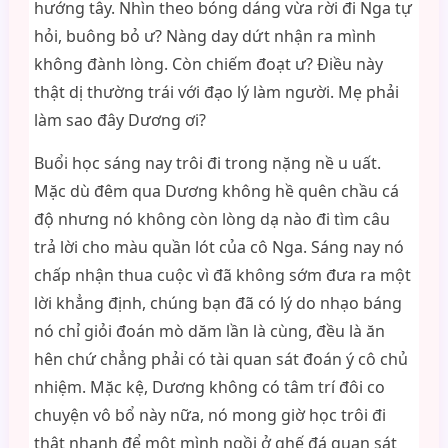
hướng tây. Nhìn theo bóng dáng vừa rời đi Nga tự
hỏi, buông bỏ ư? Nàng day dứt nhận ra mình
không đành lòng. Còn chiếm đoạt ư? Điều này
thật dị thường trái với đạo lý làm người. Mẹ phải
làm sao đây Dương ơi?
Buổi học sáng nay trôi đi trong nặng nề u uất.
Mặc dù đêm qua Dương không hề quên chầu cá
độ nhưng nó không còn lòng dạ nào đi tìm câu
trả lời cho màu quần lót của cô Nga. Sáng nay nó
chấp nhận thua cuộc vì đã không sớm đưa ra một
lời khẳng định, chúng bạn đã có lý do nhạo báng
nó chỉ giỏi đoán mò dăm lần là cùng, đều là ăn
hên chứ chẳng phải có tài quan sát đoán ý cô chủ
nhiệm. Mặc kệ, Dương không có tâm trí đôi co
chuyện vô bổ này nữa, nó mong giờ học trôi đi
thật nhanh để một mình ngồi ở ghế đá quan sát