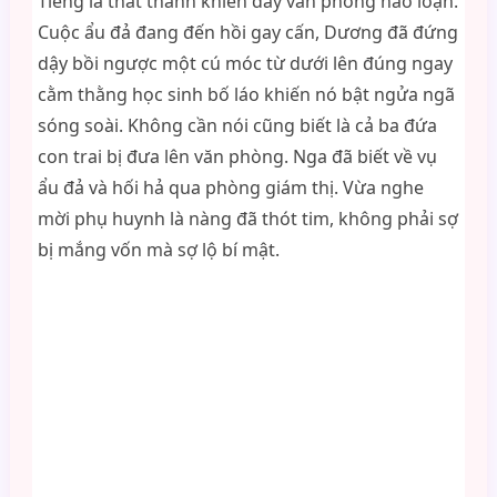
Tiếng la thất thanh khiến dãy văn phòng náo loạn.
Cuộc ẩu đả đang đến hồi gay cấn, Dương đã đứng
dậy bồi ngược một cú móc từ dưới lên đúng ngay
cằm thằng học sinh bố láo khiến nó bật ngửa ngã
sóng soài. Không cần nói cũng biết là cả ba đứa
con trai bị đưa lên văn phòng. Nga đã biết về vụ
ẩu đả và hối hả qua phòng giám thị. Vừa nghe
mời phụ huynh là nàng đã thót tim, không phải sợ
bị mắng vốn mà sợ lộ bí mật.