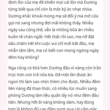
định lồn của mẹ đã khiến mọi cái lồn mà Dương
từng biết qua chỉ còn là một ký ức nhạt nhòa.
Dương khắc khoải mong mẹ sẽ đổi ý mà mở cửa
gọi nó sang nhưng đợi mãi không thấy. Nhiều
ngày sau cũng thế, vẫn là những bữa ăn chiều
buồn tẻ chán ngắt. Hết thật rồi sao, mẹ nỡ đặt
dấu chấm hết khi cuộc vui chỉ mới bắt đầu, mẹ
nhẫn tâm lắm, mẹ có biết con mong ngóng ngày
đêm hay không?
Nga cũng có khá hơn Dương đâu vì nàng còn trằn
trọc hơn con trẻ nữa kìa. Đã một lần được ăn
ngon thì làm sao nhịn thèm cho được. Nhiều đêm
liền nàng đã thao thức, có nhiều lúc muốn sang
phòng Dương làm liều quấn lấy nó như đêm đầu
tiên. Nhưng hỡi ôi nàng không dám, hay đúng
hơn là không đủ can đảm vượt qua cái cảm giác