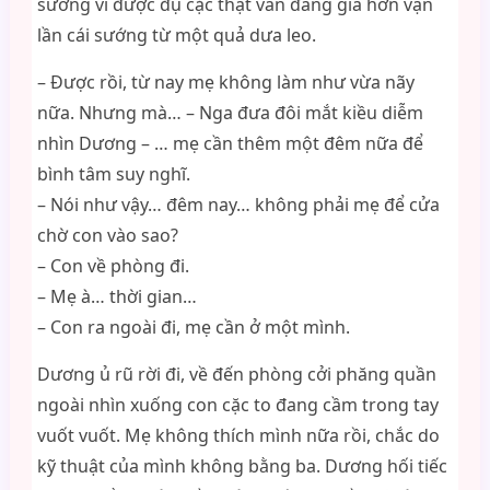
sướng vì được đụ cặc thật vẫn đáng giá hơn vạn
lần cái sướng từ một quả dưa leo.
– Được rồi, từ nay mẹ không làm như vừa nãy
nữa. Nhưng mà… – Nga đưa đôi mắt kiều diễm
nhìn Dương – … mẹ cần thêm một đêm nữa để
bình tâm suy nghĩ.
– Nói như vậy… đêm nay… không phải mẹ để cửa
chờ con vào sao?
– Con về phòng đi.
– Mẹ à… thời gian…
– Con ra ngoài đi, mẹ cần ở một mình.
Dương ủ rũ rời đi, về đến phòng cởi phăng quần
ngoài nhìn xuống con cặc to đang cầm trong tay
vuốt vuốt. Mẹ không thích mình nữa rồi, chắc do
kỹ thuật của mình không bằng ba. Dương hối tiếc