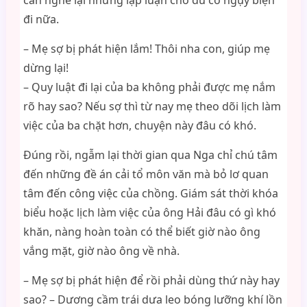
cần nghe lại những lập luận cho dù có ngụy biện
đi nữa.
– Mẹ sợ bị phát hiện lắm! Thôi nha con, giúp mẹ
dừng lại!
– Quy luật đi lại của ba không phải được mẹ nắm
rõ hay sao? Nếu sợ thì từ nay mẹ theo dõi lịch làm
việc của ba chặt hơn, chuyện này đâu có khó.
Đúng rồi, ngẫm lại thời gian qua Nga chỉ chú tâm
đến những đề án cải tổ môn văn mà bỏ lơ quan
tâm đến công việc của chồng. Giám sát thời khóa
biểu hoặc lịch làm việc của ông Hải đâu có gì khó
khăn, nàng hoàn toàn có thể biết giờ nào ông
vắng mặt, giờ nào ông về nhà.
– Mẹ sợ bị phát hiện để rồi phải dùng thứ này hay
sao? – Dương cầm trái dưa leo bóng lưỡng khí lồn