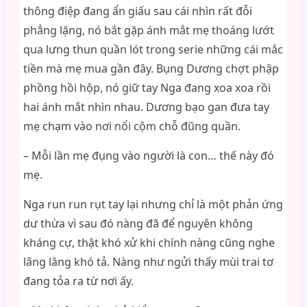
thông điệp đang ẩn giấu sau cái nhìn rất đỗi
phẳng lặng, nó bắt gặp ánh mắt mẹ thoáng lướt
qua lưng thun quần lót trong serie những cái mắc
tiền mà mẹ mua gần đây. Bụng Dương chợt phập
phồng hồi hộp, nó giữ tay Nga đang xoa xoa rồi
hai ánh mắt nhìn nhau. Dương bạo gan đưa tay
mẹ chạm vào nơi nổi cộm chỗ đũng quần.
– Mỗi lần mẹ đụng vào người là con… thế này đó
mẹ.
Nga run run rụt tay lại nhưng chỉ là một phản ứng
dư thừa vì sau đó nàng đã để nguyên không
kháng cự, thật khó xử khi chính nàng cũng nghe
lâng lâng khó tả. Nàng như ngửi thấy mùi trai tơ
đang tỏa ra từ nơi ấy.