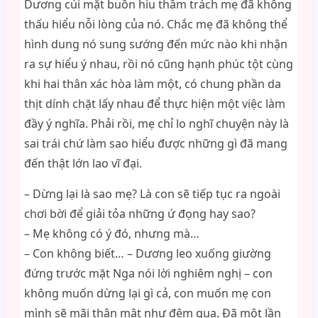
Dương cúi mặt buồn hiu thầm trách mẹ đã không
thấu hiểu nỗi lòng của nó. Chắc mẹ đã không thể
hình dung nó sung sướng đến mức nào khi nhận
ra sự hiểu ý nhau, rồi nó cũng hạnh phúc tột cùng
khi hai thân xác hòa làm một, có chung phần da
thịt dính chặt lấy nhau để thực hiện một việc làm
đầy ý nghĩa. Phải rồi, mẹ chỉ lo nghĩ chuyện này là
sai trái chứ làm sao hiểu được những gì đã mang
đến thật lớn lao vĩ đại.
– Dừng lại là sao mẹ? Là con sẽ tiếp tục ra ngoài
chơi bời để giải tỏa những ứ đọng hay sao?
– Mẹ không có ý đó, nhưng mà…
– Con không biết… – Dương leo xuống giường
đứng trước mặt Nga nói lời nghiêm nghị – con
không muốn dừng lại gì cả, con muốn mẹ con
mình sẽ mãi thân mật như đêm qua. Đã một lần