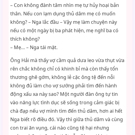
– Con không đành tâm nhìn mẹ tự hủy hoại bản
thân. Nếu con lạm dụng thủ dâm mẹ có muốn
không? – Nga lắc đầu – Vậy mẹ làm chuyện này
nếu có một ngày bị ba phát hiện, mẹ nghĩ ba có
thích không?
– Mẹ… – Nga tái mặt.
Ông Hải mà thấy vợ cầm quả dưa leo vừa thụt vừa
rên chắc không chỉ có khinh bỉ mà còn thấy tổn
thương ghê gớm, không lẻ cặc ông tệ đến nỗi
không đủ làm cho vợ sướng phải tìm đến hành
động xấu xa này sao? Một người đàn ông tự tin
vào năng lực tình dục sẽ sống trong cảm giác bị
chà đạp nếu vợ mình tìm đến thủ dâm, hơn ai hết
Nga biết rõ điều đó. Vậy thì giữa thủ dâm và cùng
con trai ăn vụng, cái nào cũng tệ hại nhưng