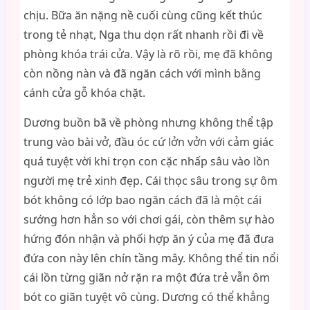
chịu. Bữa ăn nặng nề cuối cùng cũng kết thúc
trong tẻ nhạt, Nga thu dọn rất nhanh rồi đi về
phòng khóa trái cửa. Vậy là rõ rồi, mẹ đã không
còn nồng nàn và đã ngăn cách với mình bằng
cánh cửa gỗ khóa chặt.
Dương buồn bã về phòng nhưng không thể tập
trung vào bài vở, đầu óc cứ lởn vởn với cảm giác
quá tuyệt vời khi trọn con cặc nhấp sâu vào lồn
người mẹ trẻ xinh đẹp. Cái thọc sâu trong sự ôm
bót không có lớp bao ngăn cách đã là một cái
sướng hơn hẳn so với chơi gái, còn thêm sự hào
hứng đón nhận và phối hợp ăn ý của mẹ đã đưa
đứa con này lên chín tầng mây. Không thể tin nổi
cái lồn từng giãn nở rặn ra một đứa trẻ vẫn ôm
bót co giãn tuyệt vô cùng. Dương có thể khẳng