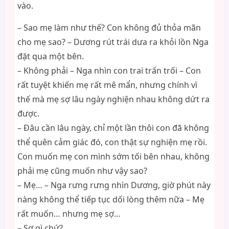
vào.
– Sao mẹ làm như thế? Con không đủ thỏa mãn
cho mẹ sao? – Dương rút trái dưa ra khỏi lồn Nga
đặt qua một bên.
– Không phải – Nga nhìn con trai trấn trối – Con
rất tuyệt khiến mẹ rất mê mẩn, nhưng chính vì
thế mà mẹ sợ lâu ngày nghiện nhau không dứt ra
được.
– Đâu cần lâu ngày, chỉ một lần thôi con đã không
thể quên cảm giác đó, con thật sự nghiện mẹ rồi.
Con muốn mẹ con mình sớm tối bên nhau, không
phải mẹ cũng muốn như vậy sao?
– Mẹ… – Nga rưng rưng nhìn Dương, giờ phút này
nàng không thể tiếp tục dối lòng thêm nữa – Mẹ
rất muốn… nhưng mẹ sợ…
– Sợ gì chứ?