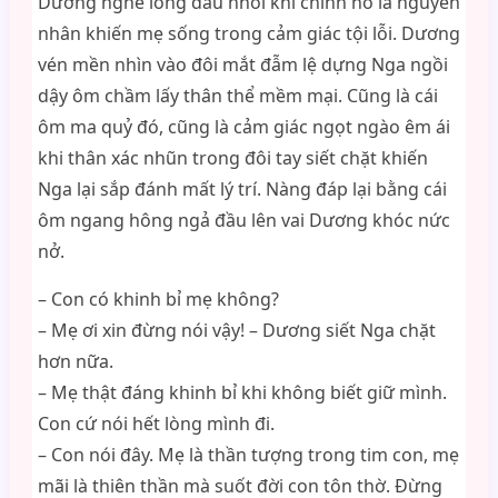
Dương nghe lòng đau nhói khi chính nó là nguyên
nhân khiến mẹ sống trong cảm giác tội lỗi. Dương
vén mền nhìn vào đôi mắt đẫm lệ dựng Nga ngồi
dậy ôm chầm lấy thân thể mềm mại. Cũng là cái
ôm ma quỷ đó, cũng là cảm giác ngọt ngào êm ái
khi thân xác nhũn trong đôi tay siết chặt khiến
Nga lại sắp đánh mất lý trí. Nàng đáp lại bằng cái
ôm ngang hông ngả đầu lên vai Dương khóc nức
nở.
– Con có khinh bỉ mẹ không?
– Mẹ ơi xin đừng nói vậy! – Dương siết Nga chặt
hơn nữa.
– Mẹ thật đáng khinh bỉ khi không biết giữ mình.
Con cứ nói hết lòng mình đi.
– Con nói đây. Mẹ là thần tượng trong tim con, mẹ
mãi là thiên thần mà suốt đời con tôn thờ. Đừng