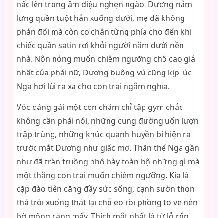
nấc lên trong âm điệu nghẹn ngào. Dương nắm
lưng quần tuột hẳn xuống dưới, mẹ đã không
phản đối mà còn co chân từng phía cho đến khi
chiếc quần satin rơi khỏi người nằm dưới nền
nhà. Nôn nóng muốn chiêm ngưỡng chỗ cao giá
nhất của phái nữ, Dương buông vú cũng kịp lúc
Nga hơi lùi ra xa cho con trai ngắm nghía.
Vóc dáng gái một con chăm chỉ tập gym chắc
không cần phải nói, những cung đường uốn lượn
trập trùng, những khúc quanh huyền bí hiện ra
trước mắt Dương như giấc mơ. Thân thể Nga gần
như đã trần truồng phô bày toàn bộ những gì mà
một thằng con trai muốn chiêm ngưỡng. Kia là
cặp đào tiên căng đầy sức sống, cạnh sườn thon
thả trôi xuống thắt lại chỗ eo rồi phồng to vẽ nên
bờ mông căng mẩy. Thích mắt nhất là từ lỗ rốn