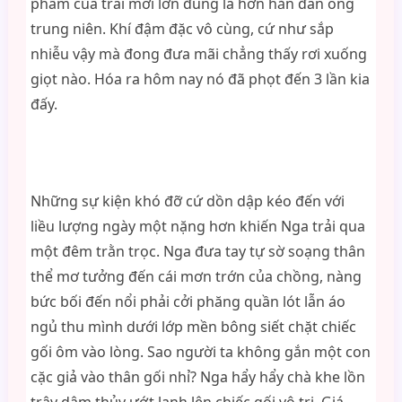
phẩm của trai mới lớn đúng là hơn hẳn đàn ông
trung niên. Khí đậm đặc vô cùng, cứ như sắp
nhiễu vậy mà đong đưa mãi chẳng thấy rơi xuống
giọt nào. Hóa ra hôm nay nó đã phọt đến 3 lần kia
đấy.
Những sự kiện khó đỡ cứ dồn dập kéo đến với
liều lượng ngày một nặng hơn khiến Nga trải qua
một đêm trằn trọc. Nga đưa tay tự sờ soạng thân
thể mơ tưởng đến cái mơn trớn của chồng, nàng
bức bối đến nổi phải cởi phăng quần lót lẫn áo
ngủ thu mình dưới lớp mền bông siết chặt chiếc
gối ôm vào lòng. Sao người ta không gắn một con
cặc giả vào thân gối nhỉ? Nga hẩy hẩy chà khe lồn