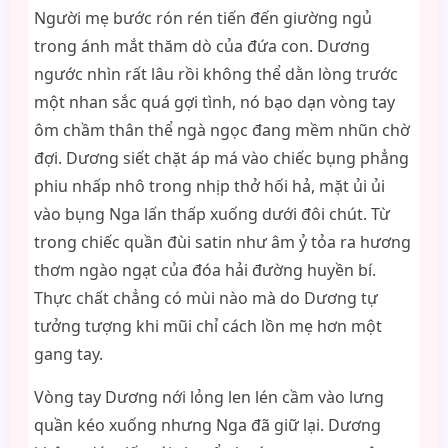
Người mẹ bước rón rén tiến đến giường ngủ
trong ánh mắt thăm dò của đứa con. Dương
ngước nhìn rất lâu rồi không thể dằn lòng trước
một nhan sắc quá gợi tình, nó bạo dạn vòng tay
ôm chầm thân thể ngà ngọc đang mềm nhũn chờ
đợi. Dương siết chặt áp má vào chiếc bụng phẳng
phiu nhấp nhô trong nhịp thở hối hả, mặt ủi ủi
vào bụng Nga lấn thấp xuống dưới đôi chút. Từ
trong chiếc quần đùi satin như âm ỷ tỏa ra hương
thơm ngào ngạt của đóa hải đường huyền bí.
Thực chất chẳng có mùi nào mà do Dương tự
tưởng tượng khi mũi chỉ cách lồn mẹ hơn một
gang tay.
Vòng tay Dương nới lỏng len lén cầm vào lưng
quần kéo xuống nhưng Nga đã giữ lại. Dương