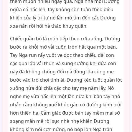
thèm muốn nhiều ngày qua. Nga nhả môi Dương
ngửa cổ nấc lên, tay không còn tuân theo điều
khiển của lý trí tự nó lần mò tìm đến cặc Dương
xoa nắn rồi hối hả tháo khuy quần.
Chiếc quần bò là món tiếp theo rơi xuống, Dương
bước ra khỏi mớ vải cuộn tròn hất qua một bên.
Tay Nga run rẩy vuốt ve dọc theo chiều dài con
cặc qua lớp vải thun và sung sướng khi đứa con
này đã không chống đối mà đồng lõa cùng mẹ
bước vào trò chơi tình ái. Dương kéo tuột quần lót
xuống nửa đùi chĩa cặc cho tay mẹ nắm lấy. Nó
nghe mẹ vừa nấc lên một lần nữa khi bàn tay nhỏ
nhắn cầm không xuể khúc gân có đường kính trội
hơn thiên hạ. Cảm giác được bàn tay mềm mại sờ
soạng mân mê rồi sục nhè nhẹ khiến Dương
không kìm nổi cơn nứng, nó bóp lồn Nga trân