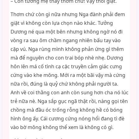
– Con tưởng mẹ thấy thơm chứ! Vậy thôi giặt.
Thơm chứ còn gì nữa nhưng Nga đành phải đem
giặt vì không còn lựa chọn nào khác. Tưởng
Dương né qua một bên nhưng không ngờ nó đi
vòng ra sau ôm chầm ngang nhiên bấu tay vào
cặp vú. Nga rùng mình không phản ứng gì thêm
mà để nguyên cho con trai bóp nhè nhẹ. Dương
hôn lên má cố tình cạ cặc truyền cảm giác cưng
cứng vào khe mông. Mới ra một bãi vậy mà cứng
nữa rồi, đúng là quỷ chứ không phải người ta.
Anh về coi thằng con anh còn sung hơn cha nó lúc
trẻ nữa nè. Nga sắp gục ngã thật rồi, nàng gọi tên
chồng mà đầu óc trống rỗng không hề có bóng
hình ông ấy. Cái cương cứng nóng hổi đang tì đè
vào bờ mông không thể xem là không có gì.