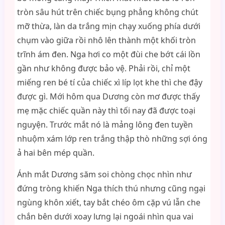
tròn sâu hút trên chiếc bụng phẳng không chút
mỡ thừa, làn da trắng mịn chạy xuống phía dưới
chụm vào giữa rồi nhô lên thành một khối tròn
trĩnh ám đen. Nga hơi co một đùi che bớt cái lồn
gần như không được bảo vệ. Phải rồi, chỉ một
miếng ren bé tí của chiếc xì líp lọt khe thì che đậy
được gì. Mới hôm qua Dương còn mơ được thấy
mẹ mặc chiếc quần này thì tối nay đã được toại
nguyện. Trước mắt nó là mảng lông đen tuyền
nhuộm xám lớp ren trắng thập thò những sợi óng
ả hai bên mép quần.
Ánh mắt Dương săm soi chòng chọc nhìn như
đứng tròng khiến Nga thích thú nhưng cũng ngại
ngùng khôn xiết, tay bắt chéo ôm cặp vú lẫn che
chắn bên dưới xoay lưng lại ngoái nhìn qua vai