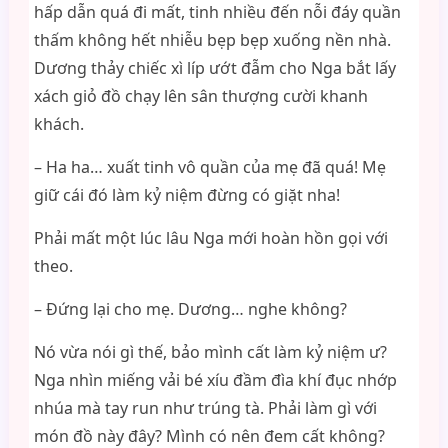
hấp dẫn quá đi mất, tinh nhiều đến nỗi đáy quần
thấm không hết nhiễu bẹp bẹp xuống nền nhà.
Dương thảy chiếc xì líp ướt đẫm cho Nga bắt lấy
xách giỏ đồ chạy lên sân thượng cười khanh
khách.
– Ha ha… xuất tinh vô quần của mẹ đã quá! Mẹ
giữ cái đó làm kỷ niệm đừng có giặt nha!
Phải mất một lúc lâu Nga mới hoàn hồn gọi với
theo.
– Đứng lại cho mẹ. Dương… nghe không?
Nó vừa nói gì thế, bảo mình cất làm kỷ niệm ư?
Nga nhìn miếng vải bé xíu đầm đìa khí đục nhớp
nhúa mà tay run như trúng tà. Phải làm gì với
món đồ này đây? Mình có nên đem cất không?