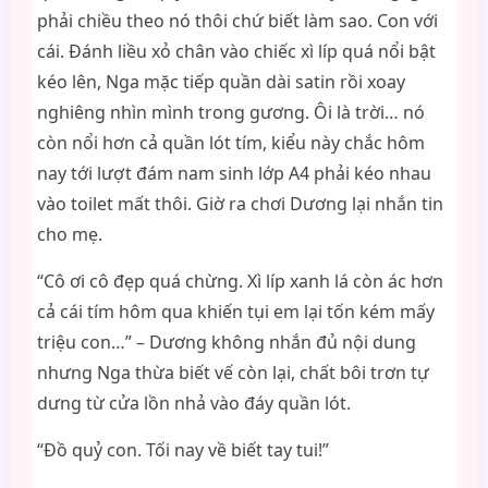
phải chiều theo nó thôi chứ biết làm sao. Con với
cái. Đánh liều xỏ chân vào chiếc xì líp quá nổi bật
kéo lên, Nga mặc tiếp quần dài satin rồi xoay
nghiêng nhìn mình trong gương. Ôi là trời… nó
còn nổi hơn cả quần lót tím, kiểu này chắc hôm
nay tới lượt đám nam sinh lớp A4 phải kéo nhau
vào toilet mất thôi. Giờ ra chơi Dương lại nhắn tin
cho mẹ.
“Cô ơi cô đẹp quá chừng. Xì líp xanh lá còn ác hơn
cả cái tím hôm qua khiến tụi em lại tốn kém mấy
triệu con…” – Dương không nhắn đủ nội dung
nhưng Nga thừa biết vế còn lại, chất bôi trơn tự
dưng từ cửa lồn nhả vào đáy quần lót.
“Đồ quỷ con. Tối nay về biết tay tui!”