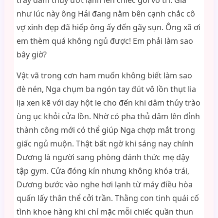
trây dâm thủy ướt lạnh lên chiếc gối vô tri. Giá
như lúc này ông Hải đang nằm bên cạnh chắc cô
vợ xinh đẹp đã hiếp ông ấy đến gãy sụn. Ông xã ơi
em thèm quá không ngủ được! Em phải làm sao
bây giờ?
Vật vã trong cơn ham muốn không biết làm sao
đè nén, Nga chụm ba ngón tay đút vô lồn thụt lia
lịa xen kẽ với day hột le cho đến khi dâm thủy trào
ùng ục khỏi cửa lồn. Nhờ có pha thủ dâm lên đỉnh
thành công mới có thể giúp Nga chợp mắt trong
giấc ngủ muộn. Thật bất ngờ khi sáng nay chính
Dương là người sang phòng đánh thức mẹ dậy
tập gym. Cửa đóng kín nhưng không khóa trái,
Dương bước vào nghe hơi lạnh từ máy điều hòa
quấn lấy thân thể cởi trần. Thằng con tinh quái cố
tình khoe hàng khi chỉ mặc mỗi chiếc quần thun