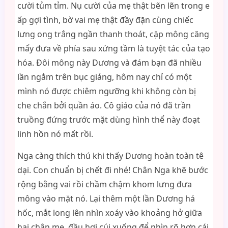
cười tủm tỉm. Nụ cười của mẹ thật bẽn lẽn trong e
ấp gợi tình, bờ vai mẹ thật đầy đặn cùng chiếc
lưng ong trắng ngần thanh thoát, cặp mông căng
mẩy đưa về phía sau xứng tầm là tuyệt tác của tạo
hóa. Đôi mông này Dương và đám bạn đã nhiều
lần ngắm trên bục giảng, hôm nay chỉ có một
mình nó được chiêm ngưỡng khi không còn bị
che chắn bởi quần áo. Cô giáo của nó đã trần
truồng đứng trước mặt dùng hình thể này đoạt
linh hồn nó mất rồi.
Nga càng thích thú khi thấy Dương hoàn toàn tê
dại. Con chuẩn bị chết đi nhé! Chân Nga khẽ bước
rộng bằng vai rồi chầm chậm khom lưng đưa
mông vào mặt nó. Lại thêm một lần Dương há
hốc, mắt long lên nhìn xoáy vào khoảng hở giữa
hai chân mẹ, đầu hơi cúi xuống để nhìn rõ hơn cái