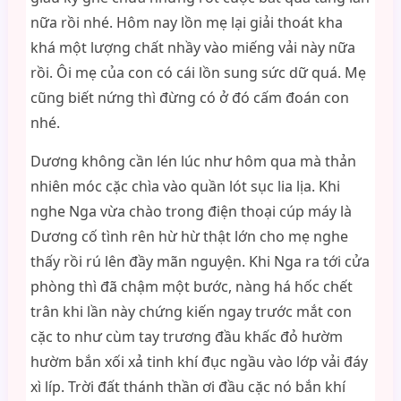
nữa rồi nhé. Hôm nay lồn mẹ lại giải thoát kha
khá một lượng chất nhầy vào miếng vải này nữa
rồi. Ôi mẹ của con có cái lồn sung sức dữ quá. Mẹ
cũng biết nứng thì đừng có ở đó cấm đoán con
nhé.
Dương không cần lén lúc như hôm qua mà thản
nhiên móc cặc chìa vào quần lót sục lia lịa. Khi
nghe Nga vừa chào trong điện thoại cúp máy là
Dương cố tình rên hừ hừ thật lớn cho mẹ nghe
thấy rồi rú lên đầy mãn nguyện. Khi Nga ra tới cửa
phòng thì đã chậm một bước, nàng há hốc chết
trân khi lần này chứng kiến ngay trước mắt con
cặc to như cùm tay trương đầu khấc đỏ hườm
hườm bắn xối xả tinh khí đục ngầu vào lớp vải đáy
xì líp. Trời đất thánh thần ơi đầu cặc nó bắn khí