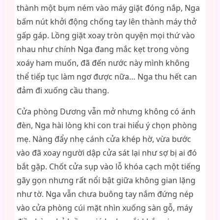
thành một bụm ném vào máy giặt đóng nắp, Nga
bấm nút khởi động chống tay lên thành máy thở
gấp gáp. Lồng giặt xoay tròn quyện mọi thứ vào
nhau như chính Nga đang mắc kẹt trong vòng
xoáy ham muốn, đã đến nước này mình không
thể tiếp tục làm ngơ được nữa… Nga thu hết can
đảm đi xuống cầu thang.
Cửa phòng Dương vẫn mở nhưng không có ánh
đèn, Nga hài lòng khi con trai hiểu ý chọn phòng
mẹ. Nàng đẩy nhẹ cánh cửa khép hờ, vừa bước
vào đã xoay người dập cửa sát lại như sợ bị ai đó
bắt gặp. Chốt cửa sụp vào lỗ khóa cạch một tiếng
gãy gọn nhưng rất nổi bật giữa không gian lặng
như tờ. Nga vẫn chưa buông tay nắm đứng nép
vào cửa phòng cúi mặt nhìn xuống sàn gỗ, máy