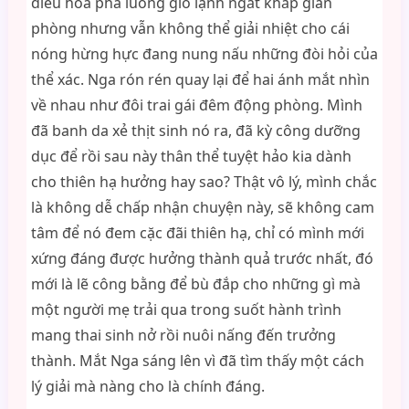
điều hòa phả luồng gió lạnh ngắt khắp gian
phòng nhưng vẫn không thể giải nhiệt cho cái
nóng hừng hực đang nung nấu những đòi hỏi của
thể xác. Nga rón rén quay lại để hai ánh mắt nhìn
về nhau như đôi trai gái đêm động phòng. Mình
đã banh da xẻ thịt sinh nó ra, đã kỳ công dưỡng
dục để rồi sau này thân thể tuyệt hảo kia dành
cho thiên hạ hưởng hay sao? Thật vô lý, mình chắc
là không dễ chấp nhận chuyện này, sẽ không cam
tâm để nó đem cặc đãi thiên hạ, chỉ có mình mới
xứng đáng được hưởng thành quả trước nhất, đó
mới là lẽ công bằng để bù đắp cho những gì mà
một người mẹ trải qua trong suốt hành trình
mang thai sinh nở rồi nuôi nấng đến trưởng
thành. Mắt Nga sáng lên vì đã tìm thấy một cách
lý giải mà nàng cho là chính đáng.