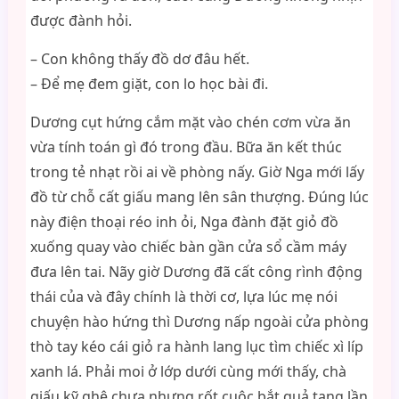
được đành hỏi.
– Con không thấy đồ dơ đâu hết.
– Để mẹ đem giặt, con lo học bài đi.
Dương cụt hứng cắm mặt vào chén cơm vừa ăn
vừa tính toán gì đó trong đầu. Bữa ăn kết thúc
trong tẻ nhạt rồi ai về phòng nấy. Giờ Nga mới lấy
đồ từ chỗ cất giấu mang lên sân thượng. Đúng lúc
này điện thoại réo inh ỏi, Nga đành đặt giỏ đồ
xuống quay vào chiếc bàn gần cửa sổ cầm máy
đưa lên tai. Nãy giờ Dương đã cất công rình động
thái của và đây chính là thời cơ, lựa lúc mẹ nói
chuyện hào hứng thì Dương nấp ngoài cửa phòng
thò tay kéo cái giỏ ra hành lang lục tìm chiếc xì líp
xanh lá. Phải moi ở lớp dưới cùng mới thấy, chà
giấu kỹ ghê chưa nhưng rốt cuộc bắt quả tang lần