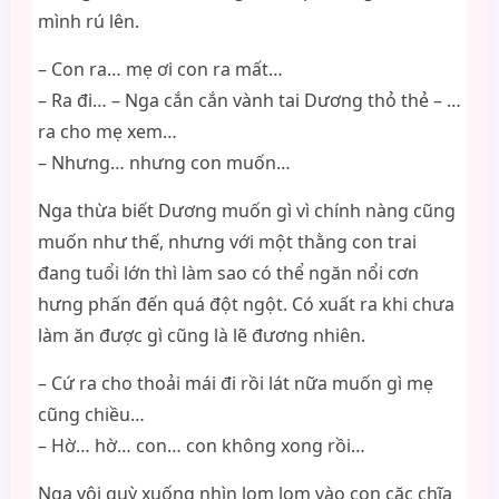
mình rú lên.
– Con ra… mẹ ơi con ra mất…
– Ra đi… – Nga cắn cắn vành tai Dương thỏ thẻ – …
ra cho mẹ xem…
– Nhưng… nhưng con muốn…
Nga thừa biết Dương muốn gì vì chính nàng cũng
muốn như thế, nhưng với một thằng con trai
đang tuổi lớn thì làm sao có thể ngăn nổi cơn
hưng phấn đến quá đột ngột. Có xuất ra khi chưa
làm ăn được gì cũng là lẽ đương nhiên.
– Cứ ra cho thoải mái đi rồi lát nữa muốn gì mẹ
cũng chiều…
– Hờ… hờ… con… con không xong rồi…
Nga vội quỳ xuống nhìn lom lom vào con cặc chĩa