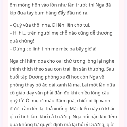
ôm mông hôn vào lồn như lần trước thì Nga đã
kịp đưa tay bụm háng đẩy đầu nó ra.
– Quỷ vừa thôi nha. Đi lên liền cho tui.
– Hi hi… trên người mẹ chỗ nào cũng dễ thương
quá chừng!
– Đừng có linh tinh mẹ méc ba bây giờ à!
Nga chỉ hăm dọa cho oai chứ trong lòng lại nghe
thinh thích theo sau con trai lên sân thượng. Sau
buổi tập Dương phóng xe đi học còn Nga về
phòng thay bộ áo dài xanh lá mạ. Lại một lần nữa
cô giáo dạy văn phải đắn đo khi chiều lòng cậu
quý tử. Ôi mẹ ơi màu đậm quá, chiếc xì líp xanh
được cầm lên lại thả xuống. Mặc kiểu này có khác
gì cố tình làm khổ cả trường. Nga hối hận khi đêm
qua không tự quyết định mà lại hỏi ý Dương, giờ