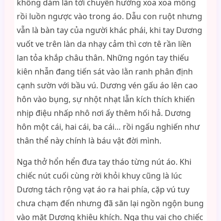
không dám lấn tới chuyển hướng xoa xoa mông
rồi luồn ngược vào trong áo. Dẫu con ruột nhưng
vẫn là bàn tay của người khác phái, khi tay Dương
vuốt ve trên làn da nhạy cảm thì cơn tê rần liền
lan tỏa khắp châu thân. Những ngón tay thiếu
kiên nhẫn đang tiến sát vào lằn ranh phân định
cạnh sườn với bầu vú. Dương vén gấu áo lên cao
hôn vào bụng, sự nhột nhạt lẫn kích thích khiến
nhịp điệu nhấp nhô nơi ấy thêm hối hả. Dương
hôn một cái, hai cái, ba cái… rồi ngấu nghiến như
thân thể này chính là báu vật đời mình.
Nga thở hổn hển đưa tay tháo từng nút áo. Khi
chiếc nút cuối cùng rời khỏi khuy cũng là lúc
Dương tách rộng vạt áo ra hai phía, cặp vú tuy
chưa chạm đến nhưng đã săn lại ngồn ngộn bung
vào mặt Dương khiêu khích. Nga thu vai cho chiếc