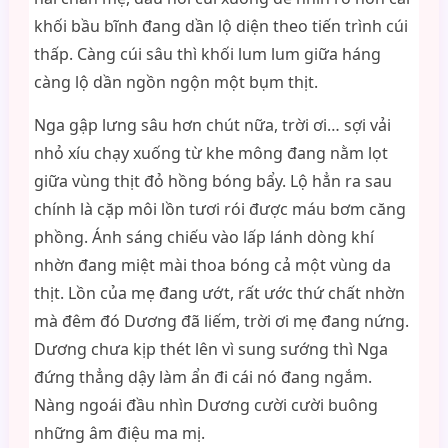
khối bầu bĩnh đang dần lộ diện theo tiến trình cúi
thấp. Càng cúi sâu thì khối lum lum giữa háng
càng lộ dần ngồn ngộn một bụm thịt.
Nga gập lưng sâu hơn chút nữa, trời ơi… sợi vải
nhỏ xíu chạy xuống từ khe mông đang nằm lọt
giữa vùng thịt đỏ hồng bóng bẩy. Lộ hẳn ra sau
chính là cặp môi lồn tươi rói được máu bơm căng
phồng. Ánh sáng chiếu vào lấp lánh dòng khí
nhờn đang miệt mài thoa bóng cả một vùng da
thịt. Lồn của mẹ đang ướt, rất ước thứ chất nhờn
mà đêm đó Dương đã liếm, trời ơi mẹ đang nứng.
Dương chưa kịp thét lên vì sung sướng thì Nga
đứng thẳng dậy làm ẩn đi cái nó đang ngắm.
Nàng ngoái đầu nhìn Dương cười cười buông
những âm điệu ma mị.