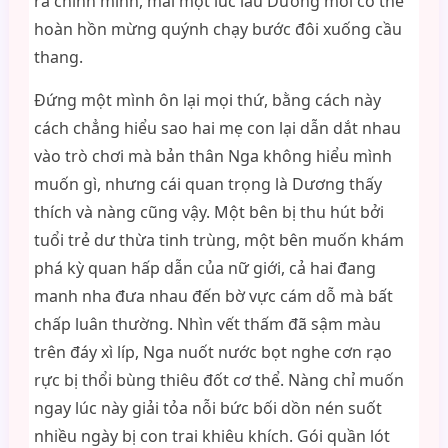
ra chính mình, mãi một lúc lâu Dương mới có thể
hoàn hồn mừng quýnh chạy bước đôi xuống cầu
thang.
Đứng một mình ôn lại mọi thứ, bằng cách này
cách chẳng hiểu sao hai mẹ con lại dẫn dắt nhau
vào trò chơi mà bản thân Nga không hiểu mình
muốn gì, nhưng cái quan trọng là Dương thấy
thích và nàng cũng vậy. Một bên bị thu hút bởi
tuổi trẻ dư thừa tinh trùng, một bên muốn khám
phá kỳ quan hấp dẫn của nữ giới, cả hai đang
manh nha đưa nhau đến bờ vực cám dỗ mà bất
chấp luân thường. Nhìn vết thấm đã sậm màu
trên đáy xì líp, Nga nuốt nước bọt nghe cơn rạo
rực bị thổi bùng thiêu đốt cơ thể. Nàng chỉ muốn
ngay lúc này giải tỏa nỗi bức bối dồn nén suốt
nhiều ngày bị con trai khiêu khích. Gói quần lót