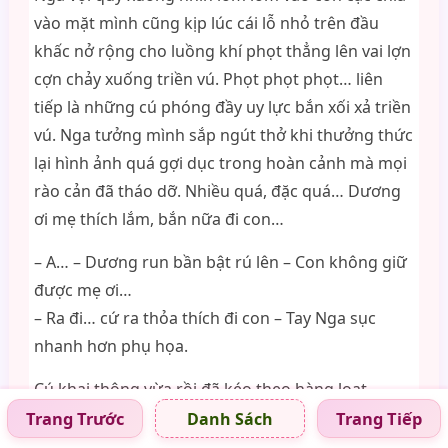
vào mặt mình cũng kịp lúc cái lỗ nhỏ trên đầu
khấc nở rộng cho luồng khí phọt thẳng lên vai lợn
cợn chảy xuống triền vú. Phọt phọt phọt… liên
tiếp là những cú phóng đầy uy lực bắn xối xả triền
vú. Nga tưởng mình sắp ngút thở khi thưởng thức
lại hình ảnh quá gợi dục trong hoàn cảnh mà mọi
rào cản đã tháo dỡ. Nhiều quá, đặc quá… Dương
ơi mẹ thích lắm, bắn nữa đi con…
– A… – Dương run bần bật rú lên – Con không giữ
được mẹ ơi…
– Ra đi… cứ ra thỏa thích đi con – Tay Nga sục
nhanh hơn phụ họa.
Cú khai thông vừa rồi đã kéo theo hàng loạt
những đợt bắn như khẩu pháo nhả đạn trúng
Trang Trước
Trang Tiếp
Danh Sách
mục tiêu. Phụt phụt phụt… Nga ưỡn bên vú còn