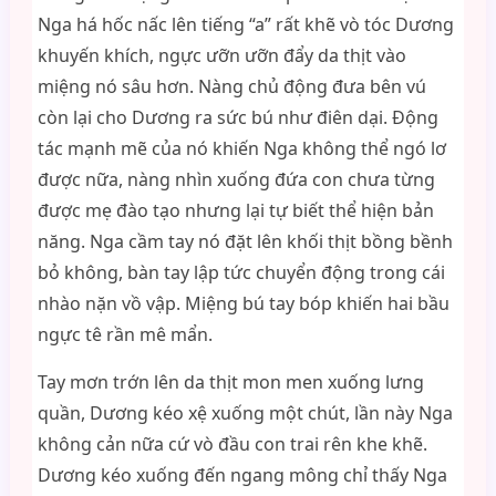
Nga há hốc nấc lên tiếng “a” rất khẽ vò tóc Dương
khuyến khích, ngực ưỡn ưỡn đẩy da thịt vào
miệng nó sâu hơn. Nàng chủ động đưa bên vú
còn lại cho Dương ra sức bú như điên dại. Động
tác mạnh mẽ của nó khiến Nga không thể ngó lơ
được nữa, nàng nhìn xuống đứa con chưa từng
được mẹ đào tạo nhưng lại tự biết thể hiện bản
năng. Nga cầm tay nó đặt lên khối thịt bồng bềnh
bỏ không, bàn tay lập tức chuyển động trong cái
nhào nặn vồ vập. Miệng bú tay bóp khiến hai bầu
ngực tê rần mê mẩn.
Tay mơn trớn lên da thịt mon men xuống lưng
quần, Dương kéo xệ xuống một chút, lần này Nga
không cản nữa cứ vò đầu con trai rên khe khẽ.
Dương kéo xuống đến ngang mông chỉ thấy Nga