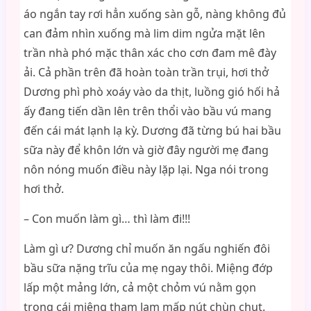
áo ngắn tay rơi hẳn xuống sàn gỗ, nàng không đủ
can đảm nhìn xuống mà lim dim ngửa mặt lên
trần nhà phó mặc thân xác cho cơn đam mê đày
ải. Cả phần trên đã hoàn toàn trần trụi, hơi thở
Dương phì phò xoáy vào da thịt, luồng gió hối hả
ấy đang tiến dần lên trên thổi vào bầu vú mang
đến cái mát lạnh lạ kỳ. Dương đã từng bú hai bầu
sữa này để khôn lớn và giờ đây người mẹ đang
nôn nóng muốn điều này lặp lại. Nga nói trong
hơi thở.
– Con muốn làm gì… thì làm đi!!!
Làm gì ư? Dương chỉ muốn ăn ngấu nghiến đôi
bầu sữa nặng trĩu của mẹ ngay thôi. Miệng đớp
lấp một mảng lớn, cả một chỏm vú nằm gọn
trong cái miệng tham lam mấp nút chùn chụt.