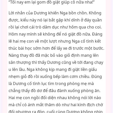
“Tối nay em lại gom đồ giặt giúp cô nữa nha!”
Lời nhắn của Dương khiến Nga bồn chồn. Không
được, kiểu này nó lại bắt gặp khí dính ở đáy quần
rồi lại chơi cái trò dâm dục như hôm qua cho coi.
Hôm nay mình sẽ không để nó giặt đồ nữa. Đáng
lẽ hai mẹ con về một lượt nhưng Nga cố tình kết
thúc bài học sớm hơn để lấy xe đi trước một bước.
Nàng thay đồ đã mặc bỏ vào giỏ định mang lên
sân thượng thì thấy Dương cũng về tới đang chạy
u lên lầu. Nga không kịp mang đi giặt liền giấu
nhẹm giỏ đồ rồi xuống bếp làm cơm chiều. Đúng
là Dương cố tình lục tìm trong phòng mẹ mà
chẳng thấy đồ dơ để đâu đành xuống phòng ăn.
Hai mẹ con ngồi đối diện nhau không nói lời nào
mà chỉ có ánh mắt thăm dò như hai kình địch chờ
đối phương ra đòn, cuối cùng Dương không nhịn