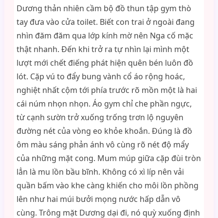
Dương thản nhiên cầm bộ đồ thun tập gym thò
tay đưa vào cửa toilet. Biết con trai ở ngoài đang
nhìn đăm đăm qua lớp kính mờ nên Nga cố mặc
thật nhanh. Đến khi trở ra tự nhìn lại mình một
lượt mới chết điếng phát hiện quên bén luôn đồ
lót. Cặp vú to đẩy bung vành cổ áo rộng hoác,
nghiệt nhất cộm tới phía trước rõ mồn một là hai
cái núm nhọn nhọn. Áo gym chỉ che phần ngực,
từ cạnh sườn trở xuống trống trơn lộ nguyên
đường nét của vòng eo khỏe khoắn. Đúng là đồ
ôm màu sáng phản ánh vô cùng rõ nét độ mẩy
của những mặt cong. Mum múp giữa cặp đùi tròn
lẳn là mu lồn bầu bĩnh. Không có xì líp nên vải
quần bấm vào khe càng khiến cho môi lồn phồng
lên như hai múi bưởi mọng nước hấp dẫn vô
cùng. Trông mặt Dương dại đi, nó quỳ xuống định