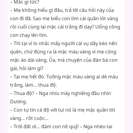
– Mắc gì tức?
– Mẹ không hiểu gì đâu, trả lời câu hỏi này của
con đi đã. Sao mẹ biểu con tìm cái quần lót vàng
rồi cuối cùng lại mặc cái trắng đi dạy? Uổng công
con chạy lên tìm.
– Thì tại vì lo nhắc mấy người cái vụ dây kéo nên
quên, chứ đúng ra là mặc màu vàng vì mẹ cũng
mặc áo dài vàng. Ủa, mà chuyện của đàn bà con
gái, hỏi làm gì?
– Tại mẹ hết đó. Tưởng mặc màu vàng ai dè màu
trắng, làm… thua độ.
– Thua độ? – Nga nhíu mày nghiêng đầu nhìn
Dương.
– Con tự tin cá độ với tụi nó là mẹ mặc quần lót
vàng… rốt cuộc…
– Trời đất ơi… đám con nít quỷ! – Nga nhéo tai