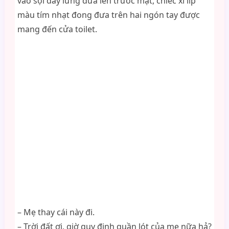
vào sợi dây lưng đưa lên trước mặt, chiếc xì líp
màu tím nhạt đong đưa trên hai ngón tay được
mang đến cửa toilet.
– Mẹ thay cái này đi.
– Trời đất ơi, giờ quy định quần lót của mẹ nữa hả?