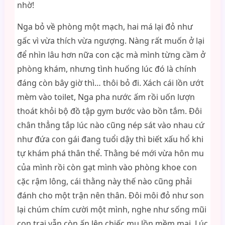
nhờ!
Nga bỏ về phòng một mạch, hai má lại đỏ như
gấc vì vừa thích vừa ngượng. Nàng rất muốn ở lại
để nhìn lâu hơn nữa con cặc mà mình từng cầm ở
phòng khám, nhưng tình huống lúc đó là chính
đáng còn bây giờ thì… thôi bỏ đi. Xách cái lồn ướt
mèm vào toilet, Nga pha nước ấm rồi uốn lượn
thoát khỏi bộ đồ tập gym bước vào bồn tắm. Đôi
chân thẳng tắp lúc nào cũng nép sát vào nhau cứ
như đứa con gái đang tuổi dậy thì biết xấu hổ khi
tự khám phá thân thể. Thằng bé mới vừa hôn mu
của mình rồi còn gạt mình vào phòng khoe con
cặc rậm lông, cái thằng này thế nào cũng phải
đánh cho một trận nên thân. Đôi môi đỏ như son
lại chúm chím cười một mình, nghe như sống mũi
con trai vẫn còn ấn lên chiếc mu lồn mềm mại. Lúc