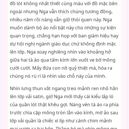
đồ lót không nhất thiết cùng màu với đồ mặc bên
ngoài nhưng Nga vẫn thích chúng tương đồng,
nhiều năm rồi nàng vẫn giữ thói quen này. Nga
muốn dành bộ áo nổi bật này cho những sự kiện
quan trọng, chẳng hạn họp với ban giám hiệu hay
dự hội nghị ngành giáo dục chứ không định mặc
lên lớp. Nga xoay nghiêng nhìn vào khoảng hở
giữa hai tà áo qua tấm kính lớn vuốt ve bờ mông
cười cười. Mấy đứa con nít quỷ thiệt mà, hóa ra
chúng nó rù rì là nhìn vào chỗ này của mình.
Nhìn lưng thun vắt ngang treo mảnh ren nhỏ hằn
lên lớp vải satin, giờ Nga mới thấy cái kiểu lấp ló
của quần lót thật khêu gợi. Nàng vén tà áo ra phía
trước chìa cặp mông tròn lẳn vào kính, mờ ảo sau
lớp vải quần là chiếc xì líp như cánh chim mảnh
mai vươn ra hai bên. Thằng bé mà nhìn mông mẹ