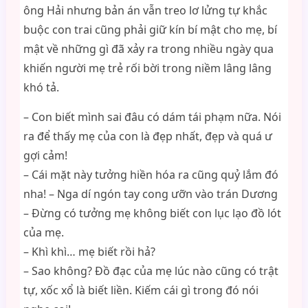
ông Hải nhưng bản án vẫn treo lơ lửng tự khắc
buộc con trai cũng phải giữ kín bí mật cho mẹ, bí
mật về những gì đã xảy ra trong nhiều ngày qua
khiến người mẹ trẻ rối bời trong niềm lâng lâng
khó tả.
– Con biết mình sai đâu có dám tái phạm nữa. Nói
ra để thấy mẹ của con là đẹp nhất, đẹp và quá ư
gợi cảm!
– Cái mặt này tưởng hiền hóa ra cũng quỷ lắm đó
nha! – Nga dí ngón tay cong ưỡn vào trán Dương
– Đừng có tưởng mẹ không biết con lục lạo đồ lót
của mẹ.
– Khì khì… mẹ biết rồi hả?
– Sao không? Đồ đạc của mẹ lúc nào cũng có trật
tự, xốc xổ là biết liền. Kiếm cái gì trong đó nói