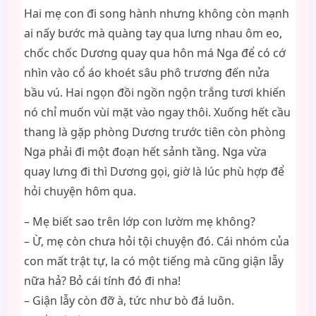
Hai mẹ con đi song hành nhưng không còn mạnh
ai nấy bước mà quàng tay qua lưng nhau ôm eo,
chốc chốc Dương quay qua hôn má Nga để có cớ
nhìn vào cổ áo khoét sâu phô trương đến nửa
bầu vú. Hai ngọn đồi ngồn ngộn trắng tươi khiến
nó chỉ muốn vùi mặt vào ngay thôi. Xuống hết cầu
thang là gặp phòng Dương trước tiên còn phòng
Nga phải đi một đoạn hết sảnh tầng. Nga vừa
quay lưng đi thì Dương gọi, giờ là lúc phù hợp để
hỏi chuyện hôm qua.
– Mẹ biết sao trên lớp con lườm mẹ không?
– Ừ, mẹ còn chưa hỏi tội chuyện đó. Cái nhóm của
con mất trật tự, la có một tiếng mà cũng giận lẫy
nữa hả? Bỏ cái tính đó đi nha!
– Giận lẫy còn đỡ à, tức như bò đá luôn.