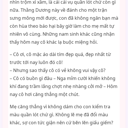
nhìn trộm xì xầm, là cái cái vụ quần lót chứ còn gì
nữa. Thằng Dương này về đánh cho một trận
sưng mông mới được, con đã không ngăn bạn mà
còn hùa theo báo hại bây giờ làm cho mẹ mất tự
nhiên vô cùng. Những nam sinh khác cũng nhận
thấy hôm nay cô khác lạ buộc miệng hỏi.
– Cô ơi, cô mặc áo dài tím đẹp quá, đẹp nhất từ
trước tới nay luôn đó cô!
– Nhưng sao thấy cô có vẻ không vui vậy cô?
– Cô có buồn gì đâu – Nga mỉm cười khiến không
khí đang trầm lắng chợt nhẹ nhàng cởi mở – Hôm
nay cô hơi căng thẳng một chút.
Mẹ căng thẳng vì không dám cho con kiểm tra
màu quần lót chứ gì. Không lẽ mẹ đã đổi màu
khác, sợ con tức giận nên cứ bẽn lẽn giấu giếm?