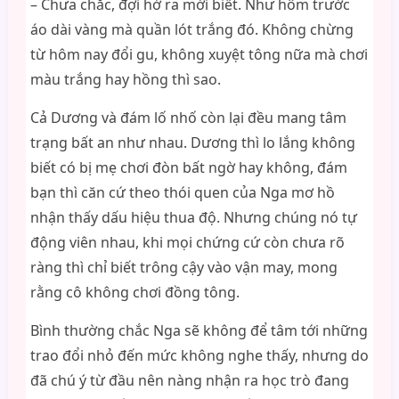
– Chưa chắc, đợi hở ra mới biết. Như hôm trước
áo dài vàng mà quần lót trắng đó. Không chừng
từ hôm nay đổi gu, không xuyệt tông nữa mà chơi
màu trắng hay hồng thì sao.
Cả Dương và đám lố nhố còn lại đều mang tâm
trạng bất an như nhau. Dương thì lo lắng không
biết có bị mẹ chơi đòn bất ngờ hay không, đám
bạn thì căn cứ theo thói quen của Nga mơ hồ
nhận thấy dấu hiệu thua độ. Nhưng chúng nó tự
động viên nhau, khi mọi chứng cứ còn chưa rõ
ràng thì chỉ biết trông cậy vào vận may, mong
rằng cô không chơi đồng tông.
Bình thường chắc Nga sẽ không để tâm tới những
trao đổi nhỏ đến mức không nghe thấy, nhưng do
đã chú ý từ đầu nên nàng nhận ra học trò đang