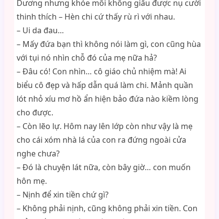
Dương nhưng khóe môi không giấu được nụ cười
thinh thích – Hèn chi cứ thấy rù rì với nhau.
– Ui da đau…
– Mấy đứa bạn thì không nói làm gì, con cũng hùa
với tụi nó nhìn chỗ đó của mẹ nữa hả?
– Đâu có! Con nhìn… cô giáo chủ nhiệm mà! Ai
biểu cô đẹp và hấp dẫn quá làm chi. Mảnh quần
lót nhỏ xíu mơ hồ ẩn hiện bảo đứa nào kiềm lòng
cho được.
– Còn lẽo lự. Hôm nay lên lớp còn như vậy là mẹ
cho cái xóm nhà lá của con ra đứng ngoài cửa
nghe chưa?
– Đó là chuyện lát nữa, còn bây giờ… con muốn
hôn mẹ.
– Nịnh để xin tiền chứ gì?
– Không phải nịnh, cũng không phải xin tiền. Con