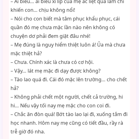
– Ai biểu… ai biểu xì líp của mẹ ác liệt quá làm chi
khiến con… chịu không nổi!
– Nói cho con biết mà tâm phục khẩu phục, cái
quần đó mẹ chưa mặc lần nào nên không có
chuyện dơ phải đem giặt đâu nhé!
– Mẹ đúng là nguy hiểm thiệt luôn á! Ủa mà chưa
mặc thiệt hả?
– Chưa. Chính xác là chưa có cơ hội.
– Vậy… lát mẹ mặc đi dạy được không?
– Tào lao quá đi. Cái đó mặc lên trường… cho chết
hả?
– Không phải chết một người, chết cả trường, hi
hi… Nếu vậy tối nay mẹ mặc cho con coi đi.
– Chắc ăn đòn quá! Bớt tào lao lại đi, xuống tắm đi
học nhanh. Hôm nay mẹ cũng có tiết đầu, rầy rà
trễ giờ đó nha.