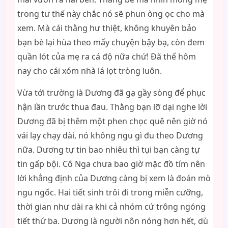
trong tư thế này chắc nó sẽ phun òng ọc cho mà
xem. Mà cái thằng hư thiệt, không khuyên bảo
bạn bè lại hùa theo mấy chuyện bậy bạ, còn đem
quần lót của mẹ ra cá độ nữa chứ! Đã thế hôm
nay cho cái xóm nhà lá lọt tròng luôn.
Vừa tới trường là Dương đã gạ gầy sòng để phục
hận lần trước thua đau. Thằng bạn lỡ dại nghe lời
Dương đã bị thêm một phen chọc quê nên giờ nó
vái lạy chạy dài, nó không ngu gì đu theo Dương
nữa. Dương tự tin bao nhiêu thì tụi bạn càng tự
tin gấp bội. Cô Nga chưa bao giờ mặc đồ tím nên
lời khẳng định của Dương càng bị xem là đoán mò
ngu ngốc. Hai tiết sinh trôi đi trong miễn cưỡng,
thời gian như dài ra khi cả nhóm cứ trông ngóng
tiết thứ ba. Dương là người nôn nóng hơn hết, dù