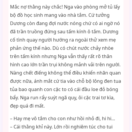
Mắc nợ thằng này chắc! Nga vào phòng mở tủ lấy
bộ đồ học sinh mang vào nhà tắm. Cứ tưởng
Dương còn đang đợi nước nóng chứ có ai ngờ nó
đã trần truồng đứng sau tấm kính ô tắm. Dương
cố tình quay người hướng ra ngoài thử xem mẹ
phản ứng thế nào. Dù có chút nước chảy nhòe
trên tấm kính nhưng Nga vẫn thấy rất rõ thân
hình cao lớn trần trụi không mảnh vải trên người.
Nàng chết điếng không thể điều khiển nhãn quan
được nữa, ánh mắt cứ tia vào chỗ bộ lông đen tua
tủa bao quanh con cặc to có cái đầu loe đỏ bóng
bẩy. Nga run rẩy suýt ngã quỵ, ôi cặc trai tơ kìa,
đẹp quá đi mất.
– Hay mẹ vô tắm cho con như hồi nhỏ đi, hi hi…
– Cái thằng khỉ này. Lớn rồi nghiêm túc cho tui