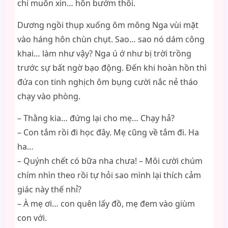
chỉ muốn xin… hôn bướm thôi.
Dương ngồi thụp xuống ôm mông Nga vùi mặt
vào háng hôn chùn chụt. Sao… sao nó dám công
khai… làm như vậy? Nga ú ớ như bị trời trồng
trước sự bất ngờ bạo động. Đến khi hoàn hồn thì
đứa con tinh nghịch ôm bụng cười nắc nẻ tháo
chạy vào phòng.
– Thằng kia… đứng lại cho mẹ… Chạy hả?
– Con tắm rồi đi học đây. Mẹ cũng về tắm đi. Ha
ha…
– Quýnh chết có bữa nha chưa! – Môi cười chúm
chím nhìn theo rồi tự hỏi sao mình lại thích cảm
giác này thế nhỉ?
– À mẹ ơi… con quên lấy đồ, mẹ đem vào giùm
con với.