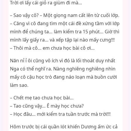
Trời ơi lấy cái giỏ ra giùm đi mà…
– Sao vậy cô? – Một giọng nam cất lên từ cuối lớp.
– Căng vì cô đang tìm một cái đề xứng tầm với lớp
mình để chúng ta… làm kiểm tra 15 phút… Giờ thì
mình lấy giấy ra… và xếp tập lại nào mấy cưng!!!
– Thôi mà cô… em chưa học bài cô ơi…
Năn nỉ ỉ ôi cũng vô ích vì đó là lối thoát duy nhất
Nga có thể nghĩ ra. Nàng nghiêng nghiêng nhìn
mấy cô cậu học trò đang náo loạn mà buồn cười
làm sao.
– Chết mẹ tao chưa học bài…
– Tao cũng vậy… Ê mày học chưa?
– Học đâu… mới kiểm tra tuần trước mà trời!!!
Hôm trước bị cái quần lót khiến Dương ấm ức cả