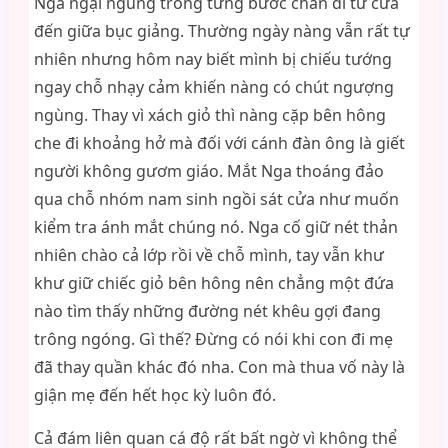
Nga ngại ngùng trong từng bước chân đi từ cửa
đến giữa bục giảng. Thường ngày nàng vẫn rất tự
nhiên nhưng hôm nay biết mình bị chiếu tướng
ngay chỗ nhạy cảm khiến nàng có chút ngượng
ngùng. Thay vì xách giỏ thì nàng cặp bên hông
che đi khoảng hở mà đối với cánh đàn ông là giết
người không gươm giáo. Mắt Nga thoáng đảo
qua chỗ nhóm nam sinh ngồi sát cửa như muốn
kiểm tra ánh mắt chúng nó. Nga cố giữ nét thản
nhiên chào cả lớp rồi về chỗ mình, tay vẫn khư
khư giữ chiếc giỏ bên hông nên chẳng một đứa
nào tìm thấy những đường nét khêu gợi đang
trông ngóng. Gì thế? Đừng có nói khi con đi mẹ
đã thay quần khác đó nha. Con mà thua vố này là
giận mẹ đến hết học kỳ luôn đó.
Cả đám liên quan cá độ rất bất ngờ vì không thể