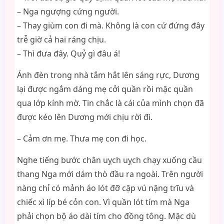
– Nga ngượng cứng người.
– Thay giùm con đi mà. Không là con cứ đứng đây
trễ giờ cả hai ráng chịu.
– Thì đưa đây. Quỷ gì đâu á!
Ánh đèn trong nhà tắm hắt lên sáng rực, Dương
lại được ngắm dáng mẹ cởi quần rồi mặc quần
qua lớp kính mờ. Tin chắc là cái của mình chọn đã
được kéo lên Dương mới chịu rời đi.
– Cảm ơn mẹ. Thưa mẹ con đi học.
Nghe tiếng bước chân uỵch uỵch chạy xuống cầu
thang Nga mới dám thò đầu ra ngoài. Trên người
nàng chỉ có mảnh áo lót đỡ cặp vú nặng trĩu và
chiếc xì líp bé cỏn con. Vì quần lót tím mà Nga
phải chọn bộ áo dài tím cho đồng tông. Mặc dù