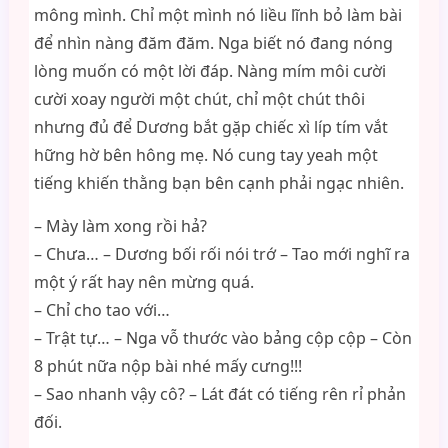
mông mình. Chỉ một mình nó liều lĩnh bỏ làm bài
để nhìn nàng đăm đăm. Nga biết nó đang nóng
lòng muốn có một lời đáp. Nàng mím môi cười
cười xoay người một chút, chỉ một chút thôi
nhưng đủ để Dương bắt gặp chiếc xì líp tím vắt
hững hờ bên hông mẹ. Nó cung tay yeah một
tiếng khiến thằng bạn bên cạnh phải ngạc nhiên.
– Mày làm xong rồi hả?
– Chưa… – Dương bối rối nói trớ – Tao mới nghĩ ra
một ý rất hay nên mừng quá.
– Chỉ cho tao với…
– Trật tự… – Nga vỗ thước vào bảng cộp cộp – Còn
8 phút nữa nộp bài nhé mấy cưng!!!
– Sao nhanh vậy cô? – Lát đát có tiếng rên rỉ phản
đối.