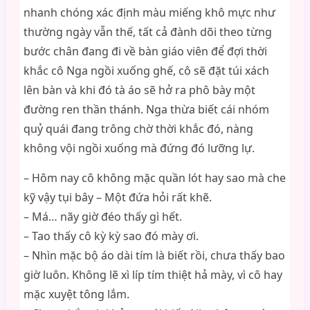
nhanh chóng xác định màu miếng khô mực như
thường ngày vẫn thế, tất cả đành dõi theo từng
bước chân đang đi về bàn giáo viên để đợi thời
khắc cô Nga ngồi xuống ghế, cô sẽ đặt túi xách
lên bàn và khi đó tà áo sẽ hở ra phô bày một
đường ren thần thánh. Nga thừa biết cái nhóm
quỷ quái đang trông chờ thời khắc đó, nàng
không vội ngồi xuống mà đứng đó lưỡng lự.
– Hôm nay cô không mặc quần lót hay sao mà che
kỹ vậy tụi bây – Một đứa hỏi rất khẽ.
– Má… nãy giờ đéo thấy gì hết.
– Tao thấy cô kỳ kỳ sao đó mày ơi.
– Nhìn mặc bộ áo dài tím là biết rồi, chưa thấy bao
giờ luôn. Không lẽ xì líp tím thiệt hả mày, vì cô hay
mặc xuyệt tông lắm.