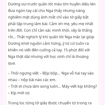
Dương vui trước quần lót màu tím huyền diệu lén
đưa ngón tay cái cho Nga thấy nhưng nàng
nghiêm mặt dùng ánh mắt chỉ vào tờ giấy bắt
phải tập trung làm bài. Cảm ơn mẹ, yêu mẹ nhất
trên đời. Con chỉ cần xác minh thôi, vậy là thắng
rồi… Thật nghịch lý khi quần lót Nga mặc lại giúp
Dương khơi nguồn cảm hứng, ý tứ cứ tuôn ra
khiến nó viết đến cuống cả tay. 15 phút đối với
Nga thật dài nhưng với học sinh chỉ là thoáng
qua.
– Thôi ngưng viết – Bộp bộp… Nga vỗ hai tay vào
nhau – nộp bài nào các em.
– Trời ơi chưa làm xong luôn… Mày viết kịp không?
– Kịp mới sợ.
Trong lúc từng tờ giấy được chuyển từ trong ra