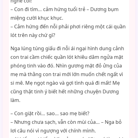
nghe coi!
– Con đi tìm… cảm hứng tuổi trẻ – Dương bụm
miệng cười khục khục.
– Cảm hứng đến nỗi phải phơi riêng một cái quần
lót trên này chứ gì?
Nga lúng túng giấu đi nỗi ái ngại hình dung cảnh
con trai cầm chiếc quần lót khiêu dâm ngửa mặt
phóng tinh vào đó. Nhìn gương mặt đỏ ửng của
mẹ mà thằng con trai mới lớn muốn chết ngất vì
si mê. Mẹ ngọt ngào và gợi tình quá đi mất! Mẹ
cũng thật tinh ý biết hết những chuyện Dương
làm.
– Con giặt rồi… sao… sao mẹ biết?
– Nhưng chưa sạch, vẫn còn mùi của… – Nga bỏ
lơi câu nói vì ngượng với chính mình.