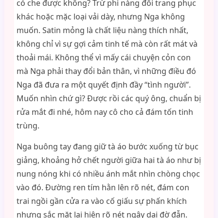
có che được không? Trừ phi nàng đổi trang phục
khác hoặc mặc loại vải dày, nhưng Nga không
muốn. Satin mỏng là chất liệu nàng thích nhất,
không chỉ vì sự gợi cảm tinh tế mà còn rất mát và
thoải mái. Không thể vì mấy cái chuyện cỏn con
mà Nga phải thay đổi bản thân, vì những điều đó
Nga đã đưa ra một quyết định đầy “tình người”.
Muốn nhìn chứ gì? Được rồi các quý ông, chuẩn bị
rửa mắt đi nhé, hôm nay cô cho cả đám tốn tinh
trùng.
Nga buông tay đang giữ tà áo bước xuống từ bục
giảng, khoảng hở chết người giữa hai tà áo như bị
nung nóng khi có nhiều ánh mắt nhìn chòng chọc
vào đó. Đường ren tím hằn lên rõ nét, đám con
trai ngồi gần cửa ra vào cố giấu sự phấn khích
nhưng sắc mặt lại hiện rõ nét ngây dại đờ đẫn.