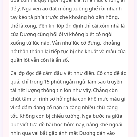
đứa con nít quỷ ngồi ngoài kia. Nhân lúc không ai
để ý, Nga vén áo đặt mông xuống ghế rồi nhanh
tay kéo tà phía trước che khoảng hở bên hông,
thế là xong, đến khi lớp ổn định thì cái xóm nhà lá
của Dương cũng hỡi ôi vì không biết cô ngồi
xuống từ lúc nào. Vẫn như lúc cô đứng, khoảng
hở thần thánh lại tiếp tục bị che khuất và màu của
quần lót vẫn còn là ẩn số.
Cả lớp đọc đề cắm đầu viết như điên. Cô cho đề ác
quá, chỉ trong 15 phút ngắn ngủi làm sao truyền
tải hết lượng thông tin lớn như vậy. Chẳng còn
chút tâm trí rình sơ hở nghía con khô mực màu gì
vì cả đám đang cố nặn ra càng nhiều chữ càng
tốt. Không còn bị chiếu tướng, Nga bước ra giữa
bục viết tựa đề bài học hôm nay, nàng khẽ ngoái
nhìn qua vai bắt gặp ánh mắt Dương dán vào