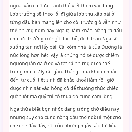
ngoài vẫn có đứa tranh thủ viết thêm vài dòng.
Lớp trưởng sẽ theo lối đi giữa lớp thu xấp bài ở
từng đầu bàn mang lên cho cô, trước giờ vẫn như
thế nhưng hôm nay Nga lại làm khác. Nàng ra dấu
cho lớp trưởng cứ ngồi tại chỗ, đích thân Nga sẽ
xuống tận nơi lấy bài. Cái xóm nhà lá của Dương là
nức lòng hơn hết, vậy là chúng nó sẽ được chiêm
ngưỡng làn da ở eo và tất cả những gì có thể
trong một cự ly rất gần. Thắng thua khoan nhắc
đến, từ cuối tiết sinh đã khắc khoải lắm rồi, giờ
được nhìn sát vào hông cô để thưởng thức chiếc
quần lót ma quỷ thì có thua độ cũng cam lòng.
Nga thừa biết bọn nhóc đang trông chờ điều này
nhưng suy cho cùng nàng đâu thể ngồi lì một chỗ
che che đậy đậy, rồi còn những ngày sắp tới liệu