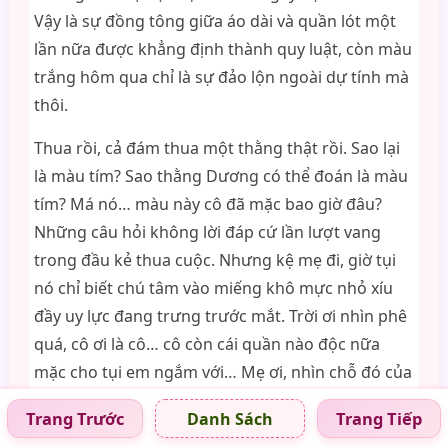
Vậy là sự đồng tông giữa áo dài và quần lót một
lần nữa được khẳng định thành quy luật, còn màu
trắng hôm qua chỉ là sự đảo lộn ngoài dự tính mà
thôi.
Thua rồi, cả đám thua một thằng thật rồi. Sao lại
là màu tím? Sao thằng Dương có thể đoán là màu
tím? Má nó… màu này cô đã mặc bao giờ đâu?
Những câu hỏi không lời đáp cứ lần lượt vang
trong đầu kẻ thua cuộc. Nhưng kệ mẹ đi, giờ tụi
nó chỉ biết chú tâm vào miếng khô mực nhỏ xíu
đầy uy lực đang trưng trước mắt. Trời ơi nhìn phê
quá, cô ơi là cô… cô còn cái quần nào độc nữa
mặc cho tụi em ngắm với… Mẹ ơi, nhìn chỗ đó của
mẹ làm con nứng quá, Dương kẹp hai chân nhìn
Trang Trước
Trang Tiếp
Danh Sách
theo dáng thướt tha của cô chủ nhiệm đang tiến