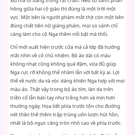
xíu mà to bảng trông rất chán. Nếu so sánh phần
hông giữa hai cô giáo thì đúng là một trời một
vực. Một bên là người phàm mắt thịt còn một bên
đúng chất tiên nữ giáng phàm, mọi so sánh chỉ
càng làm cho cô Nga thêm nổi bật mà thôi.
Chỉ mới xuất hiện trước cửa mà cả lớp đã hướng
mắt nhìn về cô chủ nhiệm. Bộ áo dài có màu
không nhạt cũng không quá đậm, vừa đủ giúp
Nga rực rỡ không thể nhầm lẫn với bất kỳ ai. Lợi
thế về nước da và vóc dáng khiến Nga hợp với mọi
màu áo. Thật vậy trong bộ áo tím, làn da trên
triền cổ lẫn bàn tay như trắng hơn và mịn hơn
thường ngày. Họa tiết phía trước tôn cho đường
nét thân thể thêm trập trùng uốn lượn hút hồn,
nhất là bộ ngực căng tròn nhô cao về phía trước.