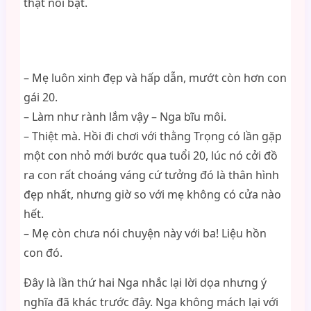
thật nổi bật.
– Mẹ luôn xinh đẹp và hấp dẫn, mướt còn hơn con
gái 20.
– Làm như rành lắm vậy – Nga bĩu môi.
– Thiệt mà. Hồi đi chơi với thằng Trọng có lần gặp
một con nhỏ mới bước qua tuổi 20, lúc nó cởi đồ
ra con rất choáng váng cứ tưởng đó là thân hình
đẹp nhất, nhưng giờ so với mẹ không có cửa nào
hết.
– Mẹ còn chưa nói chuyện này với ba! Liệu hồn
con đó.
Đây là lần thứ hai Nga nhắc lại lời dọa nhưng ý
nghĩa đã khác trước đây. Nga không mách lại với