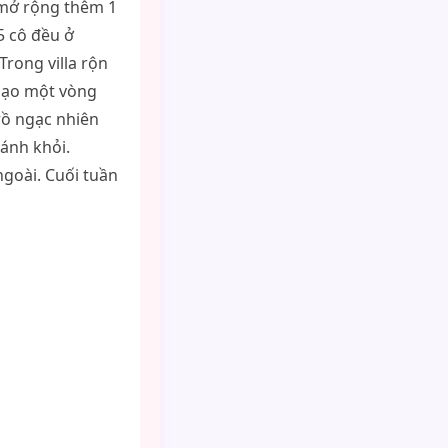
ó mở rộng thêm 1
5 cô đều ở
Trong villa rộn
i dạo một vòng
rồ ngạc nhiên
ánh khỏi.
goài. Cuối tuần