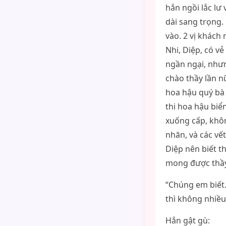
hắn ngồi lắc lư
dài sang trọng.
vào. 2 vị khách 
Nhi, Diệp, có v
ngần ngại, nhưng
chào thầy lần n
hoa hậu quý bà 
thi hoa hậu biể
xuống cấp, khô
nhăn, và các vế
Diệp nên biết t
mong được thầy 
“Chúng em biết.
thì không nhiều
Hắn gật gù: