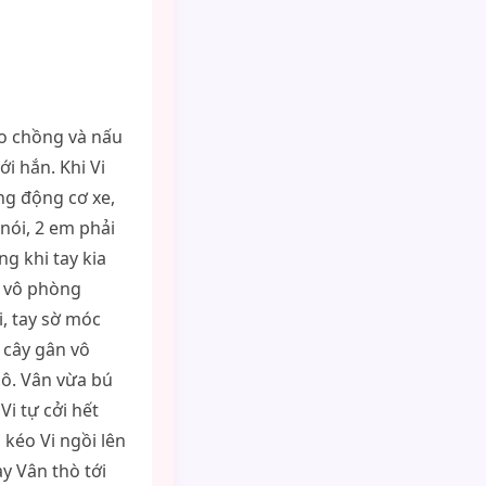
ho chồng và nấu
i hắn. Khi Vi
ng động cơ xe,
 nói, 2 em phải
ng khi tay kia
 2 vô phòng
i, tay sờ móc
 cây gân vô
ô. Vân vừa bú
Vi tự cởi hết
kéo Vi ngồi lên
y Vân thò tới