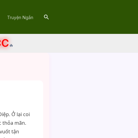
Search
Truyện Ngắn
CC
🔥
ệp. Ở lại coi
c thỏa mãn.
vuốt tận