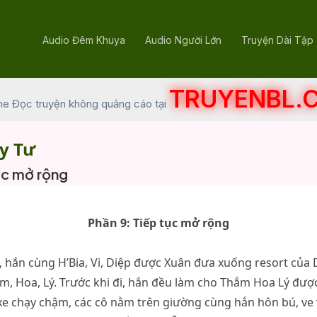
Audio Đêm Khuya
Audio Người Lớn
Truyện Dài Tập
TRUYENBL.
he Đọc truyện không quảng cáo tại
y Tư
ục mở rộng
Phần 9: Tiếp tục mở rộng
, hắn cùng H’Bia, Vi, Diệp được Xuân đưa xuống resort của Di
m, Hoa, Lý. Trước khi đi, hắn đều làm cho Thắm Hoa Lý đượ
xe chạy chậm, các cô nằm trên giường cùng hắn hôn bú, ve 