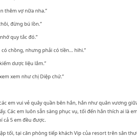
n thêm vợ nữa nha.”
thôi, đừng bú lồn.”
nhớ quy tắc đó.”
có chồng, nhưng phải có tiền… hihi.”
 kiếm dược liệu lắm.”
 xem xem như chị Diệp chứ.”
các em vui vẻ quây quần bên hắn, hắn như quân vương giữa
y. Các em luôn sẵn sàng phục vụ, tối đến hắn thích ai là 
hí cả 5 em đều được.
ập tối, tại căn phòng tiếp khách Vip của resort trên sân th