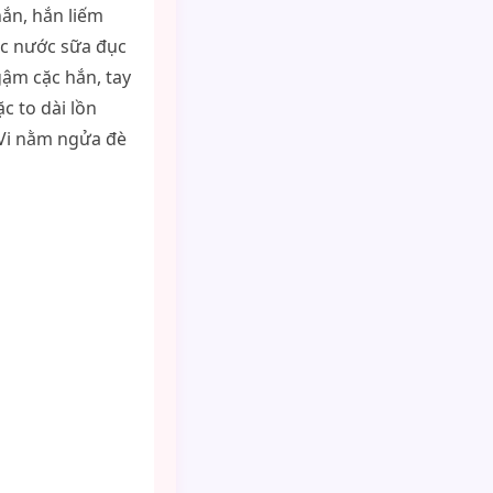
hắn, hắn liếm
 ọc nước sữa đục
gậm cặc hắn, tay
c to dài lồn
 Vi nằm ngửa đè