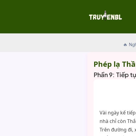
Skip
to
content
🔥 Ng
Phép lạ Thầ
Phần 9: Tiếp t
Vài ngày kế tiếp
nhà chỉ còn Thắ
Trên đường đi, 