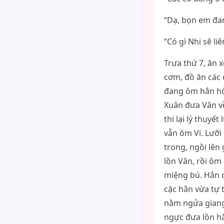
“Dạ, bọn em đan
“Có gì Nhi sẽ li
Trưa thứ 7, ăn 
cơm, đồ ăn các 
đang ôm hắn hôn
Xuân đưa Vân về 
thi lại lý thuyế
vẫn ôm Vi. Lưỡi 
trong, ngồi lên
lồn Vân, rồi ôm
miệng bú. Hắn c
cặc hắn vừa tự t
nằm ngửa giang 
ngực đưa lồn hắ