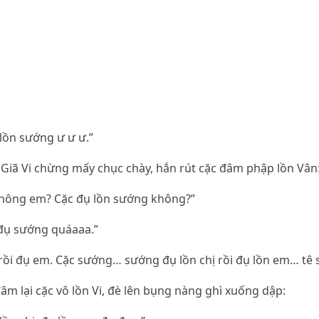
lồn sướng ư ư ư.”
i. Giã Vi chừng mấy chục chày, hắn rút cặc đâm phập lồn Vân
không em? Cặc đụ lồn sướng không?”
 đụ sướng quáaaa.”
rồi đụ em. Cặc sướng… sướng đụ lồn chị rồi đụ lồn em… tê
đâm lại cặc vô lồn Vi, đè lên bụng nàng ghì xuống dập: