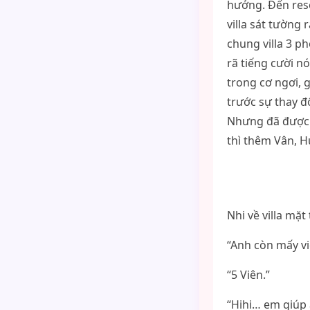
hưởng. Đến reso
villa sát tường 
chung villa 3 p
rã tiếng cười nó
trong cơ ngơi, 
trước sự thay đ
Nhưng đã được d
thì thêm Vân, H
Nhi về villa mặt
“Anh còn mấy vi
“5 Viên.”
“Hihi… em giúp