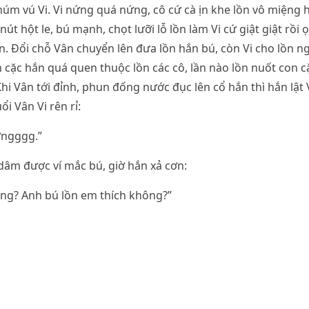
núm vú Vi. Vi nứng quá nứng, cô cứ cà ịn khe lồn vô miệng 
út hột le, bú mạnh, chọt lưỡi lỗ lồn làm Vi cứ giật giật rồi
n. Đổi chỗ Vân chuyển lên đưa lồn hắn bú, còn Vi cho lồn n
 cặc hắn quá quen thuộc lồn các cô, lần nào lồn nuốt con cặ
hi Vân tới đỉnh, phun đống nước đục lên cổ hắn thì hắn lật
ổi Vân Vi rên rỉ:
ớngggg.”
âm được ví mắc bú, giờ hắn xả cơn:
ng? Anh bú lồn em thích không?”