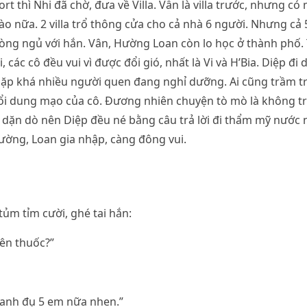
rt thì Nhi đã chờ, đưa về Villa. Vẫn là villa trước, nhưng c
rào nữa. 2 villa trổ thông cửa cho cả nhà 6 người. Nhưng cả 
hòng ngủ với hắn. Vân, Hường Loan còn lo học ở thành phố. 
i, các cô đều vui vì được đổi gió, nhất là Vi và H’Bia. Diệp đ
gặp khá nhiều người quen đang nghỉ dưỡng. Ai cũng trầm t
ổi dung mạo của cô. Đương nhiên chuyện tò mò là không tr
ặn dò nên Diệp đều né bằng câu trả lời đi thẩm mỹ nước n
ường, Loan gia nhập, càng đông vui.
 tủm tỉm cười, ghé tai hắn:
ên thuốc?”
 anh đụ 5 em nữa nhen.”