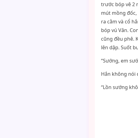
trước bóp vê 2 
mút mồng đốc, n
ra cằm và cổ hắ
bóp vú Vân. Con
cũng đều phê. K
lên dập. Suốt bu
“Sướng, em sư
Hắn không nói d
“Lồn sướng khô