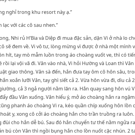
g nghỉ trong khu resort này ạ.”
ên lạc với các cô sau nhen.”
xong, Nhi rủ H’Bia và Diệp đi mua đặc sản, dặn Vi ở nhà lo c
cô sẽ đem về. Vi vô tư, lòng mừng vì được ở nhà một mình vớ
 hít, tay mò mẫm luồn trong áo choàng vuốt ve, thì có tiế
rồi lại vội vã đi. Vân vào nhà, Vi hỏi Hường và Loan thì Vân
t luật giao thông. Vân sà đến, hắn đưa tay ôm cô hôn sâu, tro
hắn xoắn lưỡi Vân, tay ghì siết cả 2. Vừa hôn vừa đi, dìu cả
 giường, cả 3 ngả người nằm lăn ra. Hắn quay sang hôn vú V
 đẩy đầu Vân xuống. Vân hiểu ý, mở áo choàng hắn ra ngậm
ũng phanh áo choàng Vi ra, kéo quần chíp xuống hôn lồn c
hoát y, xong cô cởi áo choàng hắn cho trần truồng ra luôn. 
đùi cho hắn dễ bú. Sau đó hắn chuyển tư thế nằm ngửa ra 
n bú còn Vân thì ngồi bụng hắn cho lồn nuốt cặc nhún. 2 ta