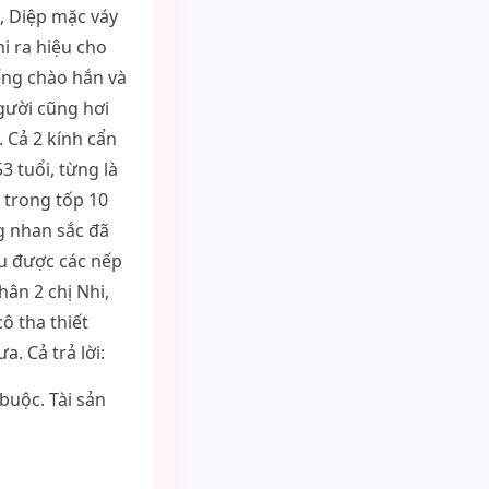
i, Diệp mặc váy
i ra hiệu cho
iếng chào hắn và
người cũng hơi
. Cả 2 kính cẩn
3 tuổi, từng là
 trong tốp 10
g nhan sắc đã
u được các nếp
hân 2 chị Nhi,
ô tha thiết
. Cả trả lời:
buộc. Tài sản