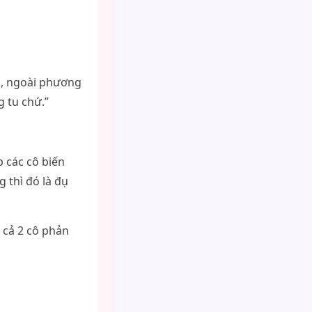
ôn, ngoài phương
g tu chứ.”
p các cô biến
g thì đó là đụ
 cả 2 cô phản