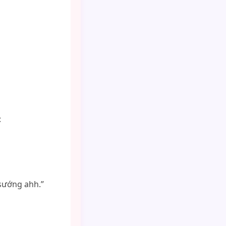
:
 sướng ahh.”