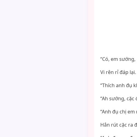
“Có, em sướng, 
Vi rên rỉ đáp lạ
“Thích anh đụ 
“Ah sướng, cặc
“Anh đụ chị em 
Hắn rút cặc ra 