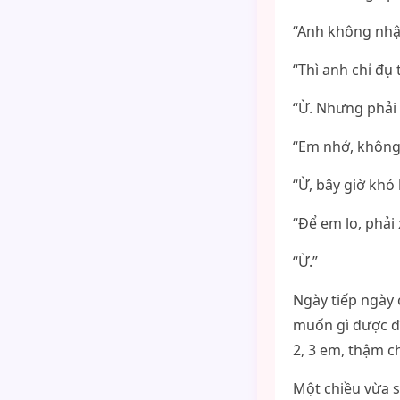
“Anh không nhậ
“Thì anh chỉ đụ 
“Ừ. Nhưng phải 
“Em nhớ, không 
“Ừ, bây giờ khó
“Để em lo, phải
“Ừ.”
Ngày tiếp ngày 
muốn gì được đấ
2, 3 em, thậm c
Một chiều vừa s