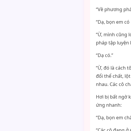
“Về phương pháp
“Dạ, bọn em có 
“Ừ, mình cũng l
pháp tập luyện 
“Dạ có.”
“Ừ, đó là cách 
đổi thể chất, lộ
nhau. Các cô c
Hơi bị bất ngờ 
ứng nhanh:
“Dạ, bọn em ch
“Các cô đang ở 