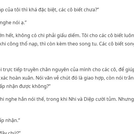
 của tôi thì khá đặc biệt, các cô biết chưa?”
nghe nói ạ.”
ớn hết, không có chi phải giấu diếm. Tôi cho các cô biết lu
khi công thổ nạp, thì còn kèm theo song tu. Các cô biết son
tôi trực tiếp truyền chân nguyên của mình cho các cô, để giú
t xác hoàn xuân. Nói văn vẻ chút đó là giao hợp, còn nói trắn
hấp nhận được không?”
khi nghe hắn nói thế, trong khi Nhi và Diệp cười tủm. Nhưng
ấp nhận.”
đây chứ?”