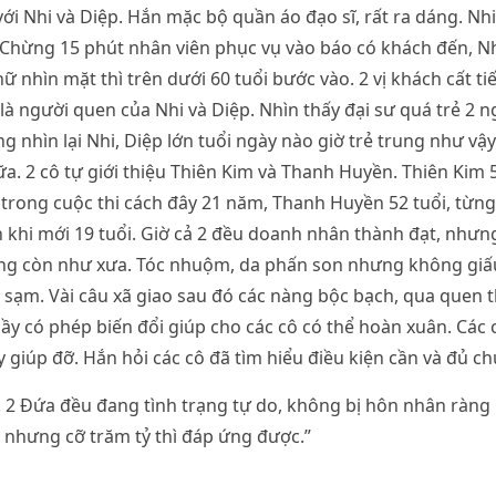
 với Nhi và Diệp. Hắn mặc bộ quần áo đạo sĩ, rất ra dáng. Nh
 Chừng 15 phút nhân viên phục vụ vào báo có khách đến, Nh
nữ nhìn mặt thì trên dưới 60 tuổi bước vào. 2 vị khách cất t
ẻ là người quen của Nhi và Diệp. Nhìn thấy đại sư quá trẻ 2 
 nhìn lại Nhi, Diệp lớn tuổi ngày nào giờ trẻ trung như vậy
ữa. 2 cô tự giới thiệu Thiên Kim và Thanh Huyền. Thiên Kim 5
trong cuộc thi cách đây 21 năm, Thanh Huyền 52 tuổi, từng
n khi mới 19 tuổi. Giờ cả 2 đều doanh nhân thành đạt, nhưn
ng còn như xưa. Tóc nhuộm, da phấn son nhưng không giấ
t sạm. Vài câu xã giao sau đó các nàng bộc bạch, qua quen t
hầy có phép biến đổi giúp cho các cô có thể hoàn xuân. Các c
giúp đỡ. Hắn hỏi các cô đã tìm hiểu điều kiện cần và đủ chưa
 2 Đứa đều đang tình trạng tự do, không bị hôn nhân ràng 
 nhưng cỡ trăm tỷ thì đáp ứng được.”