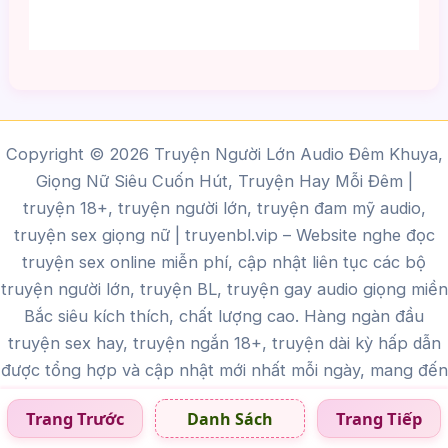
Copyright © 2026 Truyện Người Lớn Audio Đêm Khuya,
Giọng Nữ Siêu Cuốn Hút, Truyện Hay Mỗi Đêm |
truyện 18+, truyện người lớn, truyện đam mỹ audio,
truyện sex giọng nữ |
truyenbl.vip
– Website nghe đọc
truyện sex online miễn phí, cập nhật liên tục các bộ
truyện người lớn, truyện BL, truyện gay audio giọng miền
Bắc siêu kích thích, chất lượng cao.
Hàng ngàn đầu
truyện sex hay, truyện ngắn 18+, truyện dài kỳ hấp dẫn
được tổng hợp và cập nhật mới nhất mỗi ngày, mang đến
khoái cảm đỉnh cao cho bạn.
Trang Trước
Trang Tiếp
Danh Sách
Lưu ý quan trọng:
Mọi câu chuyện trên website đều là