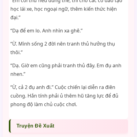
“Em coi thử nếu đúng thế, thì cho các cô đào tạo
học lái xe, học ngoại ngữ, thêm kiến thức hiện
đại.”
“Dạ để em lo. Anh nhìn xa ghê.”
“Ừ. Mình sống 2 đời nên tranh thủ hưởng thụ
thôi.”
“Dạ. Giờ em cũng phải tranh thủ đây. Em đụ anh
nhen.”
“Ừ, cả 2 đụ anh đi.” Cuộc chiến lại diễn ra điên
cuồng. Hắn tính phải ủ thêm hũ tăng lực để đủ
phong độ làm chủ cuộc chơi.
Truyện Đề Xuất