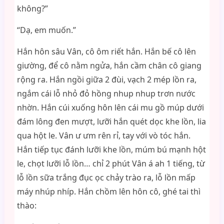
không?”
“Dạ, em muốn.”
Hắn hôn sâu Vân, cô ôm riết hắn. Hắn bế cô lên
giường, để cô nằm ngửa, hắn cầm chân cô giang
rộng ra. Hắn ngồi giữa 2 đùi, vạch 2 mép lồn ra,
ngắm cái lỗ nhỏ đỏ hồng nhup nhup trơn nước
nhờn. Hắn cúi xuống hôn lên cái mu gồ múp dưới
đám lông đen mượt, lưỡi hắn quét dọc khe lồn, lia
qua hột le. Vân ư ưm rên rỉ, tay với vò tóc hắn.
Hắn tiếp tục đánh lưỡi khe lồn, múm bú mạnh hột
le, chọt lưỡi lỗ lồn… chỉ 2 phút Vân á ah 1 tiếng, từ
lỗ lồn sữa trắng đục ọc chảy trào ra, lỗ lồn mấp
máy nhúp nhíp. Hắn chồm lên hôn cô, ghé tai thì
thào: