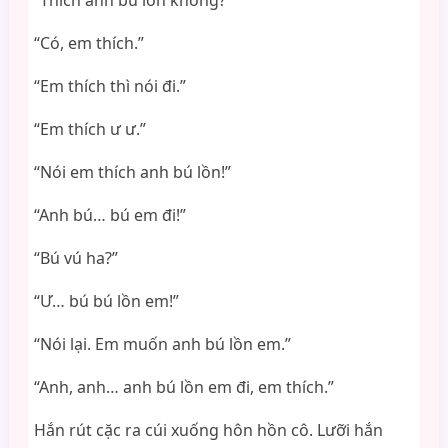
“Thích anh bú lồn không?”
“Có, em thích.”
“Em thích thì nói đi.”
“Em thích ư ư.”
“Nói em thích anh bú lồn!”
“Anh bú… bú em đi!”
“Bú vú ha?”
“Ư… bú bú lồn em!”
“Nói lại. Em muốn anh bú lồn em.”
“Anh, anh… anh bú lồn em đi, em thích.”
Hắn rút cặc ra cúi xuống hôn hồn cô. Lưỡi hắn