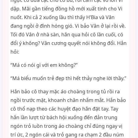
ngực cô đưa cặc cho cô bú, rồi cắm cặc vô lồn Vi
dập. Mãi gần tiếng đồng hồ mới xuất tinh cho Vi
nuốt. Khi cả 2 xuống lầu thì thấy H’Bia và Vân
đang ngồi ở đình hóng gió. Vi bảo Vân ở lại rồi về.
Tối đó Vân ở nhà sàn, hắn qua hỏi cô lần cuối, có
đổi ý không? Vân cương quyết nói không đổi. Hắn
hỏi:
“Má có nói gì với em không?”
“Má biểu muốn trẻ đẹp thì hết thảy nghe lời thầy.”
Hắn bảo cô thay mặc áo choàng trong tủ rồi ra
ngồi trước mặt, khoanh chân nhắm mắt. Hắn bảo
cô thổ nạp theo các huyệt đạo hắn đặt tay. Tay
hắn lần lượt từ bách hội xuống đến đản trung
ngón trỏ luồn trong áo choàng chỉ đúng ngay vị
trí ức, 2 ngón cái và trỏ gang ra chạm 2 đầu núm