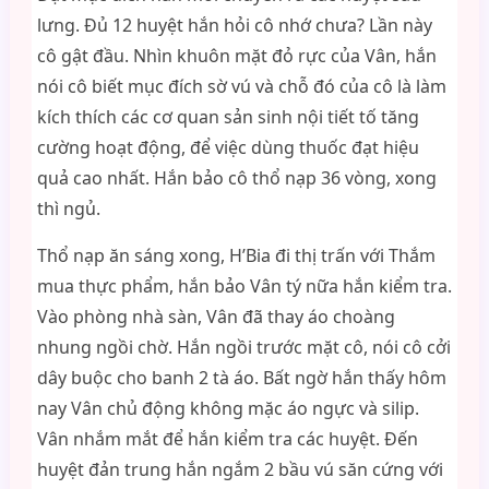
lưng. Đủ 12 huyệt hắn hỏi cô nhớ chưa? Lần này
cô gật đầu. Nhìn khuôn mặt đỏ rực của Vân, hắn
nói cô biết mục đích sờ vú và chỗ đó của cô là làm
kích thích các cơ quan sản sinh nội tiết tố tăng
cường hoạt động, để việc dùng thuốc đạt hiệu
quả cao nhất. Hắn bảo cô thổ nạp 36 vòng, xong
thì ngủ.
Thổ nạp ăn sáng xong, H’Bia đi thị trấn với Thắm
mua thực phẩm, hắn bảo Vân tý nữa hắn kiểm tra.
Vào phòng nhà sàn, Vân đã thay áo choàng
nhung ngồi chờ. Hắn ngồi trước mặt cô, nói cô cởi
dây buộc cho banh 2 tà áo. Bất ngờ hắn thấy hôm
nay Vân chủ động không mặc áo ngực và silip.
Vân nhắm mắt để hắn kiểm tra các huyệt. Đến
huyệt đản trung hắn ngắm 2 bầu vú săn cứng với