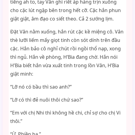
tiếng ah to, tay Vân ghì riết áp háng trịn xuống
cho cặc lút ngập bên trong hết cỡ. Cặc hắn phun
giật giật, âm đạo co siết theo. Cả 2 sướng lịm.
Đặt Vân nằm xuống, hắn rút cặc kề miệng cô. Vân
thè lưỡi liếm mấy giọt tinh còn sót dính trên đầu
cặc. Hắn bảo cô nghỉ chút rồi ngồi thổ nạp, xong
thì ngủ. Hắn về phòng, H’Bia đang chờ. Hắn nói
H’Bia biết hắn vừa xuất tinh trong lồn Vân, H’Bia
giật minh:
“Lỡ nó có bầu thì sao anh?”
“Lỡ có thì đẻ nuôi thôi chứ sao?”
“Em với chị Nhi thì không hề chi, chỉ sợ cho chị Vi
thôi.”
“Ừ. Phiền ha.”