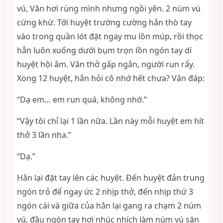
vú, Vân hơi rùng mình nhưng ngồi yên. 2 núm vú
cứng khừ. Tới huyệt trường cường hắn thò tay
vào trong quần lót đặt ngay mu lồn múp, rồi thọc
hẳn luôn xuống dưới bụm trọn lồn ngón tay dí
huyệt hội âm. Vân thở gấp ngắn, người run rẩy.
Xong 12 huyệt, hắn hỏi cô nhớ hết chưa? Vân đáp:
“Dạ em… em run quá, không nhớ.”
“Vậy tôi chỉ lại 1 lần nữa. Lần này mỗi huyệt em hít
thở 3 lần nha.”
“Dạ.”
Hắn lại đặt tay lên các huyệt. Đến huyệt đản trung
ngón trỏ để ngay ức 2 nhịp thở, đến nhịp thứ 3
ngón cái và giữa của hắn lại gang ra chạm 2 núm
vú, đầu ngón tay hơi nhúc nhích làm núm vú săn