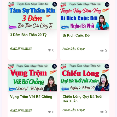
3 Đêm Bán Thân 20 Tỷ
Bi Kịch Cuộc Đời
Audio Đêm Khuya
Audio Đêm Khuya
👁 0
👁 0
Chiều Lòng Quý Bà Tuổi
Vụng Trộm Với Bố Chồng
Hồi Xuân
Audio Đêm Khuya
Audio Đêm Khuya
👁 0
👁 0