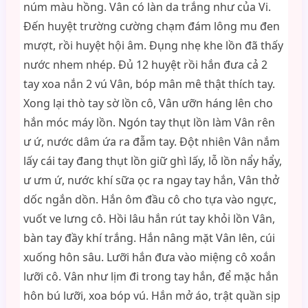
núm màu hồng. Vân có làn da trắng như của Vi.
Đến huyệt trường cường chạm đám lông mu đen
mượt, rồi huyệt hội âm. Đụng nhẹ khe lồn đã thấy
nước nhem nhép. Đủ 12 huyệt rồi hắn đưa cả 2
tay xoa nắn 2 vú Vân, bóp mân mê thật thích tay.
Xong lại thò tay sờ lồn cô, Vân ưỡn háng lên cho
hắn móc máy lồn. Ngón tay thụt lồn làm Vân rên
ư ứ, nước dâm ứa ra đẫm tay. Đột nhiên Vân nắm
lấy cái tay đang thụt lồn giữ ghì lấy, lỗ lồn nẩy hẩy,
ư ưm ứ, nước khí sữa ọc ra ngay tay hắn, Vân thở
dốc ngắn dồn. Hắn ôm đầu cô cho tựa vào ngực,
vuốt ve lưng cô. Hồi lâu hắn rút tay khỏi lồn Vân,
bàn tay đầy khí trắng. Hắn nâng mặt Vân lên, cúi
xuống hôn sâu. Lưỡi hắn đưa vào miệng cô xoắn
lưỡi cô. Vân như lịm đi trong tay hắn, để mặc hắn
hôn bú lưỡi, xoa bóp vú. Hắn mở áo, trật quần sịp