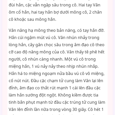
đùi hắn, cặc vẫn ngập sâu trong cô. Hai tay Vân
ôm cổ hắn, hai tay hắn bợ dưới mông cô, 2 chân
cô khoặc sau mông hắn.
Vân nâng hạ mông theo bản năng, có tay hắn đỡ.
Hắn cúi ngậm mút vú cô. Vân nhún nhảy trong
lòng hắn, cây gân chọc sâu trong âm đạo cô theo
cỡ cao độ nâng mông của cô. Vân thấy tê phê hết
người, cô nhún càng nhanh. Một vú cô trong
miệng hắn, 1 vú nảy nảy theo nhịp nhún nhắp.
Hắn há to miệng ngoạm nửa bầu vú cô vô miệng,
cố nút nút. Đầu cặc chạm tử cung làm Vân lại lên
đỉnh, âm đạo co thắt rút mạnh 1 cái lên đầu cặc
làm hắn sướng đột ngột. Không kiềm được tia
tinh bắn phụt mạnh từ đầu cặc trúng tử cung làm
Vân lên đỉnh lần nữa trong vòng 30 giây. Cô hét 1