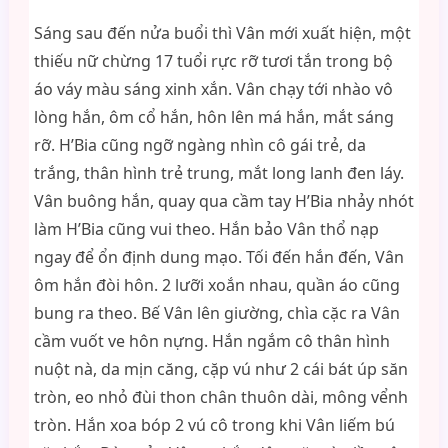
Sáng sau đến nửa buổi thì Vân mới xuất hiện, một
thiếu nữ chừng 17 tuổi rực rỡ tươi tắn trong bộ
áo váy màu sáng xinh xắn. Vân chạy tới nhào vô
lòng hắn, ôm cổ hắn, hôn lên má hắn, mắt sáng
rỡ. H’Bia cũng ngỡ ngàng nhìn cô gái trẻ, da
trắng, thân hình trẻ trung, mắt long lanh đen láy.
Vân buông hắn, quay qua cầm tay H’Bia nhảy nhót
làm H’Bia cũng vui theo. Hắn bảo Vân thổ nạp
ngay để ổn định dung mạo. Tối đến hắn đến, Vân
ôm hắn đòi hôn. 2 lưỡi xoắn nhau, quần áo cũng
bung ra theo. Bế Vân lên giường, chìa cặc ra Vân
cầm vuốt ve hôn nựng. Hắn ngắm cô thân hình
nuột nà, da mịn căng, cặp vú như 2 cái bát úp săn
tròn, eo nhỏ đùi thon chân thuôn dài, mông vểnh
tròn. Hắn xoa bóp 2 vú cô trong khi Vân liếm bú