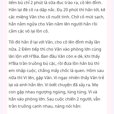
liếm bú chỉ 2 phút là sữa đuc trào ra, cô lên đỉnh.
Hắn lại đè cô ra dập nắc. Đụ 20 phút thì hắn tới, kê
cặc miệng Vân cho cô nuốt tinh. Chờ cô mút sạch,
hắn nằm ngửa cho Vân nằm lên người hắn rồi
cắm cặc vô lại lồn cô.
Tối đó hắn ở lại với Vân, cho cô lên đỉnh mấy lần
nữa. 2 Đêm tiếp thì cho Vân vào phòng lớn cùng
lăn lộn với H’Bia. Ban đầu Vân còn e dè, khi thấy
H’Bia trần truồng bú cặc, rồi đưa lồn hắn bú thì
em nhập cuộc, chẳng mấy chốc là quen. Hôm sau
nữa thì Vi lên, gặp Vân. Vi ngạc nhiên thấy Vân trẻ
lại và xinh hẳn lên. Vi biết chuyện đã xảy ra. Mẹ
con gặp nhau ngượng ngùng, lúng túng. Vi và
hắn vào phòng lớn. Sau cuộc chiến 2 người, vẫn
trần truồng canh nhau, nàng nói hắn: