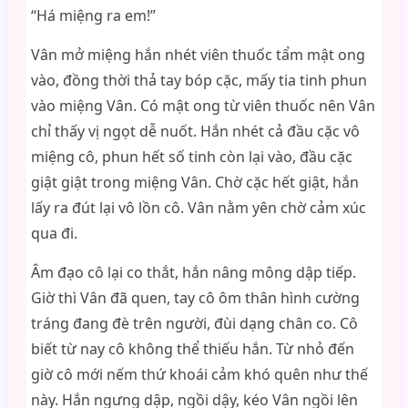
“Há miệng ra em!”
Vân mở miệng hắn nhét viên thuốc tẩm mật ong
vào, đồng thời thả tay bóp cặc, mấy tia tinh phun
vào miệng Vân. Có mật ong từ viên thuốc nên Vân
chỉ thấy vị ngọt dễ nuốt. Hắn nhét cả đầu cặc vô
miệng cô, phun hết số tinh còn lại vào, đầu cặc
giật giật trong miệng Vân. Chờ cặc hết giật, hắn
lấy ra đút lại vô lồn cô. Vân nằm yên chờ cảm xúc
qua đi.
Âm đạo cô lại co thắt, hắn nâng mông dập tiếp.
Giờ thì Vân đã quen, tay cô ôm thân hình cường
tráng đang đè trên người, đùi dạng chân co. Cô
biết từ nay cô không thể thiếu hắn. Từ nhỏ đến
giờ cô mới nếm thứ khoái cảm khó quên như thế
này. Hắn ngưng dập, ngồi dậy, kéo Vân ngồi lên