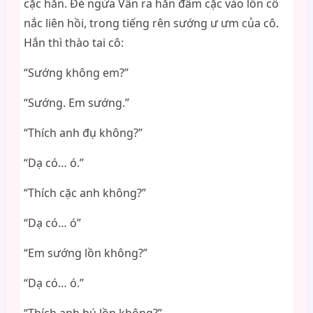
cặc hắn. Đè ngửa Vân ra hắn đâm cặc vào lồn cô
nắc liên hồi, trong tiếng rên sướng ư ưm của cô.
Hắn thì thào tai cô:
“Sướng không em?”
“Sướng. Em sướng.”
“Thích anh đụ không?”
“Dạ có… ó.”
“Thích cặc anh không?”
“Dạ có… ó”
“Em sướng lồn không?”
“Dạ có… ó.”