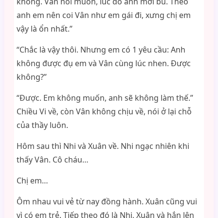
không. Vân nói muốn, lúc đó anh mới bú. Theo
anh em nên coi Vân như em gái đi, xưng chị em
vậy là ổn nhất.”
“Chắc là vậy thôi. Nhưng em có 1 yêu cầu: Anh
không được đụ em và Vân cùng lúc nhen. Được
không?”
“Được. Em không muốn, anh sẽ không làm thế.”
Chiều Vi về, còn Vân không chịu về, nói ở lại chỗ
của thầy luôn.
Hôm sau thì Nhi và Xuân về. Nhi ngạc nhiên khi
thấy Vân. Cô cháu…
Chị em…
Ôm nhau vui vẻ từ nay đồng hành. Xuân cũng vui
vì có em trẻ. Tiếp theo đó là Nhi, Xuân và hắn lên