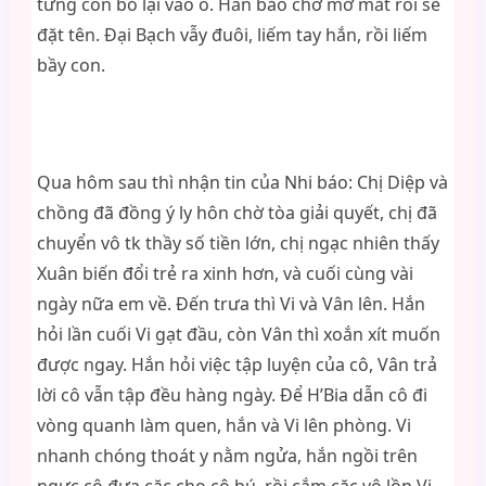
từng con bỏ lại vào ổ. Hắn bảo chờ mở mắt rồi sẽ
đặt tên. Đại Bạch vẫy đuôi, liếm tay hắn, rồi liếm
bầy con.
Qua hôm sau thì nhận tin của Nhi báo: Chị Diệp và
chồng đã đồng ý ly hôn chờ tòa giải quyết, chị đã
chuyển vô tk thầy số tiền lớn, chị ngạc nhiên thấy
Xuân biến đổi trẻ ra xinh hơn, và cuối cùng vài
ngày nữa em về. Đến trưa thì Vi và Vân lên. Hắn
hỏi lần cuối Vi gạt đầu, còn Vân thì xoắn xít muốn
được ngay. Hắn hỏi việc tập luyện của cô, Vân trả
lời cô vẫn tập đều hàng ngày. Để H’Bia dẫn cô đi
vòng quanh làm quen, hắn và Vi lên phòng. Vi
nhanh chóng thoát y nằm ngửa, hắn ngồi trên