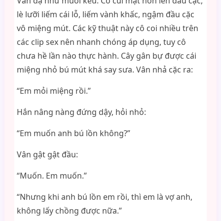
Vân dạ như muỗi kêu. Cô cúi mặt hôn lên đầu cặc,
lè lưỡi liếm cái lỗ, liếm vành khấc, ngậm đầu cặc
vô miệng mút. Các kỹ thuật này cô coi nhiều trên
các clip sex nên nhanh chóng áp dụng, tuy cô
chưa hề lần nào thực hành. Cây gân bự được cái
miệng nhỏ bú mút khá say sưa. Vân nhả cặc ra:
“Em mỏi miệng rồi.”
Hắn nâng nàng đứng dậy, hỏi nhỏ:
“Em muốn anh bú lồn không?”
Vân gật gật đầu:
“Muốn. Em muốn.”
“Nhưng khi anh bú lồn em rồi, thì em là vợ anh,
không lấy chồng được nữa.”