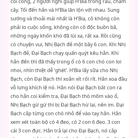
coi cổng, 2 người nghỉ giúp H’Bia trồng rau, chăm
cây. Tối đến hắn và H’Bia lăn lộn với nhau. Sung
sướng và thoải mái nhất là H’Bia, cô không còn
phải lo cuộc sống, không còn cô độc buồn bã,
những ngày khốn khó đã lùi xa, rất xa. Rồi cũng
có chuyện vui, Nhị Bạch đẻ một bầy 6 con. Khi Nhị
Bạch đẻ, Đại Bạch chạy quấn quýt kêu hắn. Khi
hắn đến thì đã thấy trong ổ có 6 con chó con loi
nhoi, nhìn thiệt dễ ‘ghét’. H’Bia lấy sữa cho Nhị
Bạch, còn Đại Bạch thì xoắn xít rối rít. Hắn xoa đầu
vỗ lưng khích lệ nó. Hắn nói Đại Bạch bắt con ra
cho hắn coi kiểm tra, Đại Bạch thò mõm vào ổ,
Nhị Bạch gừ gừ thì bị Đại Bạch hừ lại, nên im. Đại
Bạch cắp từng con chó nhỏ để vào tay hắn. Hắn
xem xét toàn bộ có 4 đeo, có 2 con 6 đeo. 3 con
cái 3 con đực. Hắn trả lại cho Đại Bạch, nó cắp