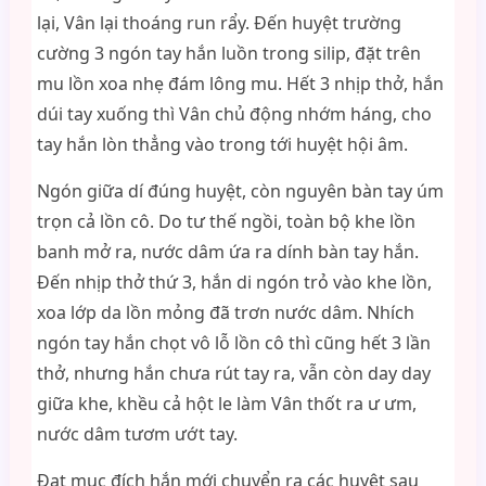
lại, Vân lại thoáng run rẩy. Đến huyệt trường
cường 3 ngón tay hắn luồn trong silip, đặt trên
mu lồn xoa nhẹ đám lông mu. Hết 3 nhịp thở, hắn
dúi tay xuống thì Vân chủ động nhớm háng, cho
tay hắn lòn thẳng vào trong tới huyệt hội âm.
Ngón giữa dí đúng huyệt, còn nguyên bàn tay úm
trọn cả lồn cô. Do tư thế ngồi, toàn bộ khe lồn
banh mở ra, nước dâm ứa ra dính bàn tay hắn.
Đến nhịp thở thứ 3, hắn di ngón trỏ vào khe lồn,
xoa lớp da lồn mỏng đã trơn nước dâm. Nhích
ngón tay hắn chọt vô lỗ lồn cô thì cũng hết 3 lần
thở, nhưng hắn chưa rút tay ra, vẫn còn day day
giữa khe, khều cả hột le làm Vân thốt ra ư ưm,
nước dâm tươm ướt tay.
Đạt mục đích hắn mới chuyển ra các huyệt sau