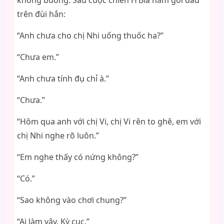
không buông. Sau cuộc chiến H’Bia nằm gối đầu
trên đùi hắn:
“Anh chưa cho chị Nhi uống thuốc ha?”
“Chưa em.”
“Anh chưa tính đụ chỉ à.”
“Chưa.”
“Hôm qua anh với chị Vi, chị Vi rên to ghê, em với
chị Nhi nghe rõ luôn.”
“Em nghe thấy có nứng không?”
“Có.”
“Sao không vào chơi chung?”
“Ai làm vậy. Kỳ cục.”