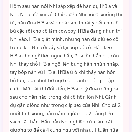
Hôm sau hắn nói Nhi sắp xếp đê hắn đụ H’Bia và
Nhi. Nhi cười vui vẻ. Chiều đến Nhi nói đi xuống thị
tứ, hắn đưa H’Bia vào nhà sàn, thoát y hết cho cô
bú cặc rồi cho cô làm cowboy. H’Bia đang nhún thì
Nhi vào. H’Bia giật mình, nhưng hắn đã giữ eo cô
trong khi Nhi cởi váy sà lại bóp vú cô. Hắn kéo
H’Bia cho ngồi lên ngực hắn, đưa lồn hắn bú, còn
Nhi thay chỗ H’Bia ngồi lên bụng hắn nhún nhắp,
tay bóp nắn vú H’Bia. H’Bia ú ớ khi thấy hắn hôn
bú lồn, qua phút bỡ ngỡ cô nhanh chóng nhập
cuộc. Một lát thì đổi kiểu, H’Bia quỳ đưa mông ra
sau cho hắn nắc, trong khi cô hôn lồn Nhi. Cảnh
đụ gần giống như trong clip sex của Nhi. Cho cả 2
nuốt tinh xong, hắn nằm ngửa cho 2 nàng liếm
sạch cặc hắn. Hắn bảo Nhi nghiên cứu làm cái
giường to để cả 4 cùng ngủ với nhau. 1 tuần nữa