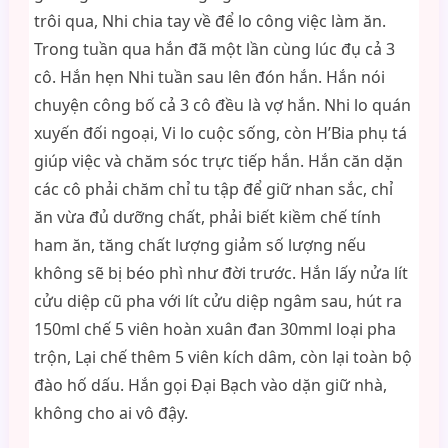
trôi qua, Nhi chia tay về để lo công việc làm ăn.
Trong tuần qua hắn đã một lần cùng lúc đụ cả 3
cô. Hắn hẹn Nhi tuần sau lên đón hắn. Hắn nói
chuyện công bố cả 3 cô đều là vợ hắn. Nhi lo quán
xuyến đối ngoại, Vi lo cuộc sống, còn H’Bia phụ tá
giúp việc và chăm sóc trực tiếp hắn. Hắn căn dặn
các cô phải chăm chỉ tu tập để giữ nhan sắc, chỉ
ăn vừa đủ dưỡng chất, phải biết kiềm chế tính
ham ăn, tăng chất lượng giảm số lượng nếu
không sẽ bị béo phì như đời trước. Hắn lấy nửa lít
cửu diệp cũ pha với lít cửu diệp ngâm sau, hút ra
150ml chế 5 viên hoàn xuân đan 30mml loại pha
trộn, Lại chế thêm 5 viên kích dâm, còn lại toàn bộ
đào hố dấu. Hắn gọi Đại Bạch vào dặn giữ nhà,
không cho ai vô đậy.