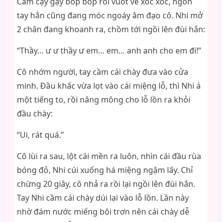
Cầm cậy gậy bóp bóp rồi vuốt ve xóc xóc, ngón
tay hắn cũng đang móc ngoáy âm đạo cô. Nhi mở
2 chân đang khoanh ra, chồm tới ngồi lên đùi hắn:
“Thầy… ư ư thầy ư em… em… anh anh cho em đi!”
Cô nhớm người, tay cầm cái chày đưa vào cửa
minh. Đầu khấc vừa lọt vào cái miệng lỗ, thì Nhi á
một tiếng to, rồi nâng mông cho lỗ lồn ra khỏi
đầu chày:
“Ui, rát quá.”
Cô lùi ra sau, lột cái mền ra luôn, nhìn cái đầu rùa
bóng đỏ, Nhi cúi xuống há miệng ngậm lấy. Chỉ
chừng 20 giây, cô nhả ra rồi lại ngồi lên đùi hắn.
Tay Nhi cầm cái chày dúi lại vào lỗ lồn. Lần này
nhờ đám nước miếng bôi trơn nên cái chày dễ