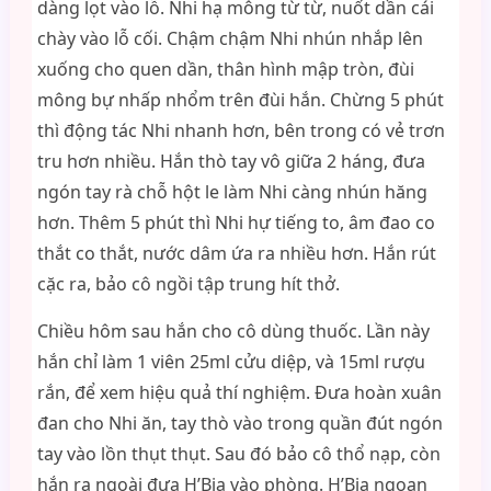
dàng lọt vào lỗ. Nhi hạ mông từ từ, nuốt dần cái
chày vào lỗ cối. Chậm chậm Nhi nhún nhắp lên
xuống cho quen dần, thân hình mập tròn, đùi
mông bự nhấp nhổm trên đùi hắn. Chừng 5 phút
thì động tác Nhi nhanh hơn, bên trong có vẻ trơn
tru hơn nhiều. Hắn thò tay vô giữa 2 háng, đưa
ngón tay rà chỗ hột le làm Nhi càng nhún hăng
hơn. Thêm 5 phút thì Nhi hự tiếng to, âm đao co
thắt co thắt, nước dâm ứa ra nhiều hơn. Hắn rút
cặc ra, bảo cô ngồi tập trung hít thở.
Chiều hôm sau hắn cho cô dùng thuốc. Lần này
hắn chỉ làm 1 viên 25ml cửu diệp, và 15ml rượu
rắn, để xem hiệu quả thí nghiệm. Đưa hoàn xuân
đan cho Nhi ăn, tay thò vào trong quần đút ngón
tay vào lồn thụt thụt. Sau đó bảo cô thổ nạp, còn
hắn ra ngoài đưa H’Bia vào phòng. H’Bia ngoan