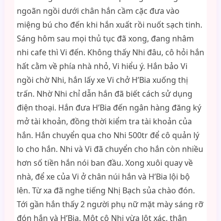
ngoãn ngồi dưới chân hắn cầm cặc đưa vào
miệng bú cho đến khi hắn xuất rồi nuốt sạch tinh.
Sáng hôm sau mọi thủ tục đã xong, đang nhâm
nhi cafe thì Vi đến. Không thấy Nhi đâu, cô hỏi hắn
hất cằm về phía nhà nhỏ, Vi hiểu ý. Hắn bảo Vi
ngồi chờ Nhi, hắn lấy xe Vi chở H’Bia xuống thị
trấn. Nhờ Nhi chỉ dẫn hắn đã biết cách sử dụng
điện thoại. Hắn đưa H’Bia đến ngân hàng đăng ký
mở tài khoản, đồng thời kiểm tra tài khoản của
hắn. Hắn chuyển qua cho Nhi 500tr để cô quản lý
lo cho hắn. Nhi và Vi đã chuyển cho hắn còn nhiều
hơn số tiền hắn nói ban đầu. Xong xuôi quay về
nhà, để xe của Vi ở chân núi hắn và H’Bia lội bộ
lên. Từ xa đã nghe tiếng Nhị Bạch sủa chào đón.
Tới gần hắn thấy 2 người phụ nữ mặt mày sáng rỡ
đón hắn và H’Bia. Một cô Nhi vừa lột xác, thân