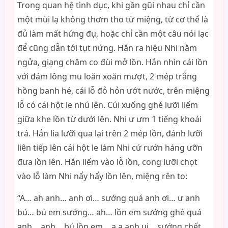
Trong quan hệ tình dục, khi gần gũi nhau chỉ cần
một mùi lạ không thơm tho từ miệng, từ cơ thể là
đủ làm mất hứng đụ, hoặc chỉ cần một câu nói lạc
để cũng dẫn tới tụt nứng. Hắn ra hiệu Nhi nằm
ngửa, giạng châm co đùi mở lồn. Hắn nhìn cái lồn
với đám lông mu loăn xoăn mượt, 2 mép trắng
hồng banh hé, cái lỗ đỏ hỏn ướt nước, trên miệng
lỗ có cái hột le nhú lên. Cúi xuống ghé lưỡi liếm
giữa khe lồn từ dưới lên. Nhi ư ưm 1 tiếng khoái
trá. Hắn lia lưỡi qua lại trên 2 mép lồn, đánh lưỡi
liên tiếp lên cái hột le làm Nhi cứ rướn háng ưỡn
đưa lồn lên. Hắn liếm vào lỗ lồn, cong lưỡi chọt
vào lỗ làm Nhi nẩy hẩy lồn lên, miệng rên to:
“A… ah anh… anh ơi… sướng quá anh ơi… ư anh
bú… bú em sướng… ah… lồn em sướng ghê quá
anh… anh… bú lồn em… a a anh ui… sướng chết