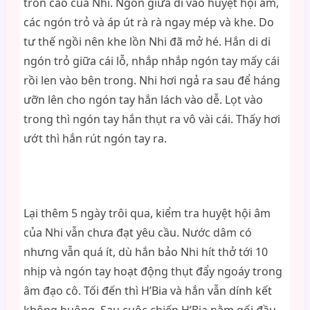
tròn cao của Nhi. Ngón giữa dí vào huyệt hội âm,
các ngón trỏ và áp út rà rà ngay mép và khe. Do
tư thế ngồi nên khe lồn Nhi đã mở hé. Hắn di di
ngón trỏ giữa cái lỗ, nhắp nhắp ngón tay mấy cái
rồi len vào bên trong. Nhi hơi ngả ra sau để háng
ưỡn lên cho ngón tay hắn lách vào dễ. Lọt vào
trong thì ngón tay hắn thụt ra vô vài cái. Thấy hơi
ướt thì hắn rút ngón tay ra.
Lại thêm 5 ngày trôi qua, kiểm tra huyệt hội âm
của Nhi vẫn chưa đạt yêu cầu. Nước dâm có
nhưng vẫn quá ít, dù hắn bảo Nhi hít thở tới 10
nhịp và ngón tay hoạt động thụt đẩy ngoáy trong
âm đạo cô. Tối đến thì H’Bia và hắn vẫn dính kết