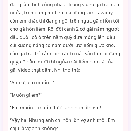
đang làm tình cùng nhau. Trong video gã trai nằm
ngửa, trên bụng một em gái đang làm cawboy,
còn em khác thì đang ngồi trên ngực gã dí lồn tới
cho gã hôn liếm. Rồi đổi cảnh 2 cô gái nằm ngược
đầu đuôi, cô ở trên nằm quỳ đưa mông lên, đầu
cúi xuống háng cô nằm dưới lưỡi liếm giữa khe,
còn gã trai thì cắm con cặc to nắc vào lồn cô đang
quỳ, cô nằm dưới thì ngửa mặt liếm hòn cà của
gã. Video thật dâm. Nhi thỏ thẻ:
“Anh ơi, em muốn…”
“Muốn gì em?”
“Em muốn… muốn được anh hôn lồn em!”
“Vậy ha. Nhưng anh chỉ hôn lồn vợ anh thôi. Em
chịu là vợ anh không?”