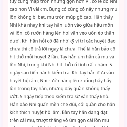
tuy cũng mập tròn nhưng gọn hơn Vi, có lẽ do Nhi
cao hơn Vi vài cm. Bụng cô cũng có nây nhưng mu
lồn không bị bẹt, mu tròn múp gồ cao. Hắn thấy
Nhi khá nhạy khi tay hắn luồn vào giữa hậu môn
và lồn, cô rướn háng lên hơi vặn vẹo uốn éo thân
dưới. Khi hắn hỏi cô đã nhớ kỹ vị trí các huyệt đạo
chưa thì cô trả lời ngay là chưa. Thế là hắn bảo cô
hít thở mỗi huyệt 2 lần. Tay hắn úm hẳn cả mu và
lồn Nhi, trong khi Nhi hít thở cố tình rất chậm. 5
ngày sau tiến hành kiểm tra. Khi tay hắn đưa vào
huyệt hội âm, Nhi rướn háng lên xuống hẩy hẩy
lồn trong tay hắn, nhưng đáy quần không thấy
ướt. 5 ngày tiếp theo kiểm tra sờ vẫn thấy khô.
Hắn bảo Nhi quấn mền che đùi, cởi quần cho hắn
kích thích huyệt hội âm. Bàn tay hắn đang đặt
trên cái mu, trượt thẳng vô úm gọn cái lồn mu