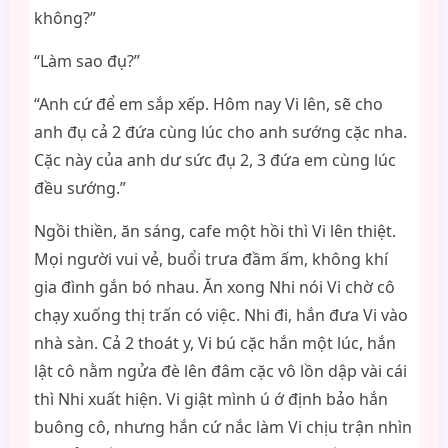
không?”
“Làm sao đụ?”
“Anh cứ để em sắp xếp. Hôm nay Vi lên, sẽ cho
anh đụ cả 2 đứa cùng lúc cho anh sướng cặc nha.
Cặc này của anh dư sức đụ 2, 3 đứa em cùng lúc
đều sướng.”
Ngồi thiền, ăn sáng, cafe một hồi thì Vi lên thiệt.
Mọi người vui vẻ, buổi trưa đầm ấm, không khí
gia đình gắn bó nhau. Ăn xong Nhi nói Vi chờ cô
chạy xuống thị trấn có việc. Nhi đi, hắn đưa Vi vào
nhà sàn. Cả 2 thoát y, Vi bú cặc hắn một lúc, hắn
lật cô nằm ngửa đè lên đâm cặc vô lồn dập vài cái
thì Nhi xuất hiện. Vi giật mình ú ớ định bảo hắn
buông cô, nhưng hắn cứ nắc làm Vi chịu trận nhìn