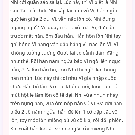
Nhi cởi quần sáo sà lại. Lúc này thì Vi biết là Nhi
sắp đặt trò chơi. Nhi sáp lại bóp vú Vi, hắn ngồi
quỳ lên giữa 2 dùi Vi, vẫn nắc lồn cô. Nhi đứng
ngang người Vi, quay mông vô mặt Vi, đưa lồn
trước mặt hắn, ôm đầu hắn. Hắn hôn lồn Nhi tay
ghì hông Vi háng vẫn dập háng Vi, nắc lồn Vi. Vi
không tưởng tượng được lại có cảnh dâm đãng
như thế. Rồi hắn nằm ngửa bảo Vi ngồi lên ngực
hắn, đưa lồn hắn bú, còn Nhi thì ngồi lên bụng
hắn nhún. Lúc này thì coi như Vi gia nhập cuộc
chơi. Hắn bú làm Vi chịu không nổi, lưỡi hắn nút
mút hột le làm lồn cô tê dại. Nhi vừa nhún nhảy
trên bụng hắn, vừa ôm bóp nắn vú Vi. Đã đời hắn
biểu 2 cô nằm ngửa, hắn đè lên 1 cô dập cặc vô
lồn, tay móc lồn miệng bú vú cô kia, rồi đổi phiên.
Khi xuất hắn kê cặc vô miệng Vi rồi miệng Nhi