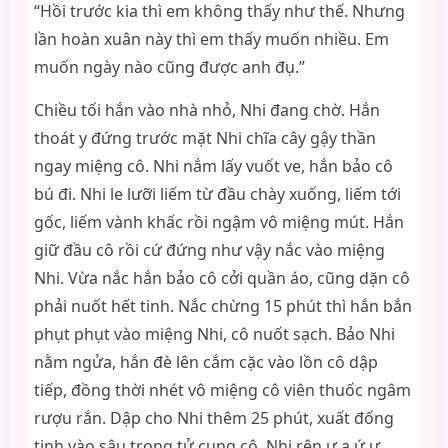
“Hồi trước kia thì em không thấy như thế. Nhưng
lần hoàn xuân này thì em thấy muốn nhiều. Em
muốn ngày nào cũng được anh đụ.”
Chiều tối hắn vào nhà nhỏ, Nhi đang chờ. Hắn
thoát y đứng trước mặt Nhi chĩa cây gậy thần
ngay miệng cô. Nhi nắm lấy vuốt ve, hắn bảo cô
bú đi. Nhi le lưỡi liếm từ đầu chày xuống, liếm tới
gốc, liếm vành khấc rồi ngậm vô miệng mút. Hắn
giữ đầu cô rồi cứ đứng như vậy nắc vào miệng
Nhi. Vừa nắc hắn bảo cô cởi quần áo, cũng dặn cô
phải nuốt hết tinh. Nắc chừng 15 phút thì hắn bắn
phụt phụt vào miệng Nhi, cô nuốt sạch. Bảo Nhi
nằm ngửa, hắn đè lên cắm cặc vào lồn cô dập
tiếp, đồng thời nhét vô miệng cô viên thuốc ngâm
rượu rắn. Dập cho Nhi thêm 25 phút, xuất đống
tinh vào sâu trong tử cung cô. Nhi rên ư a ứ ư