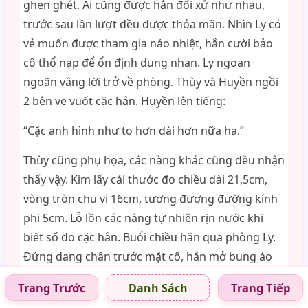
ghen ghét. Ai cũng được hắn đối xử như nhau,
trước sau lần lượt đều được thỏa mãn. Nhìn Ly có
vẻ muốn được tham gia náo nhiệt, hắn cười bảo
cô thổ nạp để ổn định dung nhan. Ly ngoan
ngoãn vâng lời trở về phòng. Thùy và Huyền ngồi
2 bên ve vuốt cặc hắn. Huyền lên tiếng:
“Cặc anh hình như to hơn dài hơn nữa ha.”
Thùy cũng phụ họa, các nàng khác cũng đều nhận
thấy vậy. Kim lấy cái thước đo chiều dài 21,5cm,
vòng tròn chu vi 16cm, tương đương đường kính
phi 5cm. Lỗ lồn các nàng tự nhiên rịn nước khi
biết số đo cặc hắn. Buổi chiều hắn qua phòng Ly.
Đứng dang chân trước mặt cô, hắn mở bung áo
choàng, cây gậy gân dựng sừng sững. Ly nhìn
Trang Trước
Trang Tiếp
Danh Sách
ngắm cây như ý đầy các đường gân, Ly nhoẻn