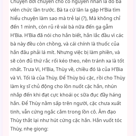
Chuyện dời chuyển chỗ có nguyên nhân là do bà
viên chức lần trước. Bà ta cứ lân la gặp H’Bia tìm
hiểu chuyện làm sao mà trẻ lại (?), Mà không chỉ
đến 1 mình, còn rủ rê vài bà nữa đến gạ gẫm
H’Bia. H’Bia đã nói cho hắn biết, hắn lắc đầu vì các
bà này đều còn chồng, và cái chính là thuốc của
hắn đâu phải lá mít. Nhưng việc bị làm phiền, và
sẽ còn đủ thứ rắc rối kéo theo, nên tránh xa là tốt
nhất. Trưa Vi, H’Bia, Thùy về, chiều đó là của H’Bia
và Vi. Tối là của Thùy. Để Thùy bú cặc, rồi cho Thùy
làm kỵ sĩ chủ động cho lồn nuốt cặc hắn, nhún
nhắp đến khi đạt cực khoái ọc sữa đục đầy háng
hắn. Để Thùy nằm sấp trên người, cặc chưa xuất
tinh, vẫn cứng ngắc cắm trong lồn cô. Âm đạo
Thùy thắt lại như hút cứng cặc hắn. Hắn vuốt tóc
Thùy, nhẹ giọng: