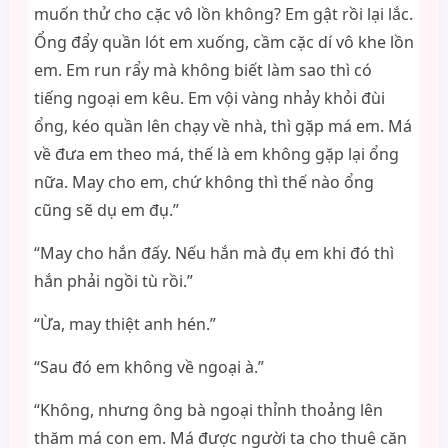
muốn thử cho cặc vô lồn không? Em gật rồi lại lắc.
Ổng đẩy quần lót em xuống, cầm cặc dí vô khe lồn
em. Em run rẩy mà không biết làm sao thì có
tiếng ngoại em kêu. Em vội vàng nhảy khỏi đùi
ổng, kéo quần lên chạy về nhà, thì gặp má em. Má
về đưa em theo má, thế là em không gặp lại ổng
nữa. May cho em, chứ không thì thế nào ổng
cũng sẽ dụ em đụ.”
“May cho hắn đấy. Nếu hắn mà đụ em khi đó thì
hắn phải ngồi tù rồi.”
“Ừa, may thiệt anh hén.”
“Sau đó em không về ngoại à.”
“Không, nhưng ông bà ngoại thỉnh thoảng lên
thăm má con em. Má được người ta cho thuê căn