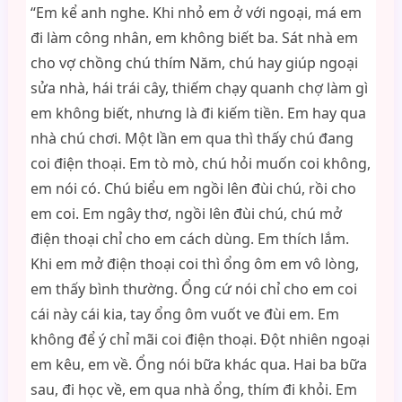
“Em kể anh nghe. Khi nhỏ em ở với ngoại, má em
đi làm công nhân, em không biết ba. Sát nhà em
cho vợ chồng chú thím Năm, chú hay giúp ngoại
sửa nhà, hái trái cây, thiếm chạy quanh chợ làm gì
em không biết, nhưng là đi kiếm tiền. Em hay qua
nhà chú chơi. Một lần em qua thì thấy chú đang
coi điện thoại. Em tò mò, chú hỏi muốn coi không,
em nói có. Chú biểu em ngồi lên đùi chú, rồi cho
em coi. Em ngây thơ, ngồi lên đùi chú, chú mở
điện thoại chỉ cho em cách dùng. Em thích lắm.
Khi em mở điện thoại coi thì ổng ôm em vô lòng,
em thấy bình thường. Ổng cứ nói chỉ cho em coi
cái này cái kia, tay ổng ôm vuốt ve đùi em. Em
không để ý chỉ mãi coi điện thoại. Đột nhiên ngoại
em kêu, em về. Ổng nói bữa khác qua. Hai ba bữa
sau, đi học về, em qua nhà ổng, thím đi khỏi. Em