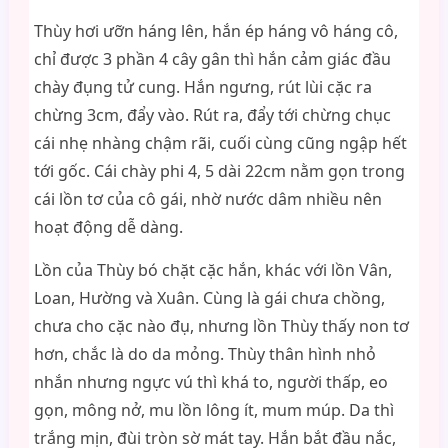
Thùy hơi ưỡn háng lên, hắn ép háng vô háng cô,
chỉ được 3 phần 4 cây gân thì hắn cảm giác đầu
chày đụng tử cung. Hắn ngưng, rút lùi cặc ra
chừng 3cm, đẩy vào. Rút ra, đẩy tới chừng chục
cái nhẹ nhàng chậm rãi, cuối cùng cũng ngập hết
tới gốc. Cái chày phi 4, 5 dài 22cm nằm gọn trong
cái lồn tơ của cô gái, nhờ nước dâm nhiều nên
hoạt động dễ dàng.
Lồn của Thùy bó chặt cặc hắn, khác với lồn Vân,
Loan, Hường và Xuân. Cùng là gái chưa chồng,
chưa cho cặc nào đụ, nhưng lồn Thùy thấy non tơ
hơn, chắc là do da mỏng. Thùy thân hình nhỏ
nhắn nhưng ngực vú thì khá to, người thấp, eo
gọn, mông nở, mu lồn lông ít, mum múp. Da thì
trắng mịn, đùi tròn sờ mát tay. Hắn bắt đầu nắc,