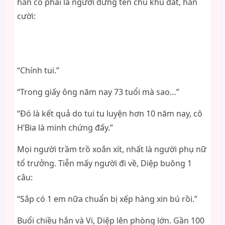
hắn có phải là người đứng tên chủ khu đất, hắn
cười:
“Chính tui.”
“Trong giấy ông năm nay 73 tuổi mà sao…”
“Đó là kết quả do tui tu luyện hơn 10 năm nay, cô
H’Bia là minh chứng đấy.”
Mọi người trầm trồ xoắn xít, nhất là người phụ nữ
tổ trưởng. Tiễn mấy người đi về, Diệp buông 1
câu:
“Sắp có 1 em nữa chuẩn bị xếp hàng xin bú rồi.”
Buổi chiều hắn và Vi, Diệp lên phòng lớn. Gần 100