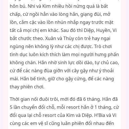
hôn bú. Nhi và Kim nhiều hồi nứng quá là bất
chấp, cứ ngồi hẳn vào lòng hắn, giạng đùi, mở
lồn, cắm cặc vào lồn nhún nhắp ngay trước mặt
tất cả mọi chị em khác. Sau đó thì Diệp, Huyền, Vi
bắt chước theo. Xuân và Thùy còn trẻ hay ngại
ngùng nên không lỳ như các chị được. Trò chơi
tình dục luôn kích thích làm mọi người hưng phấn
không chán. Hắn nhờ sinh lực dồi dào, tự chủ cao,
cứ để các nàng đùa giỡn với cây gậy như ý thoải
mái. Hắn bế tinh, giữ cho gậy cứng, để các nàng
thay phiên chơi.
Thời gian nối đuôi trôi, mới đó đã 6 tháng. Hắn đã
5 lần chuyển đổi chỗ, mỗi resort hắn ở 1 tháng, cứ
đổi qua lại chỗ resort của Kim và Diệp. H’Bia và Vi
cùng các em vệ sĩ cũng luân phiên đổi nhau đến