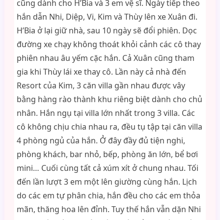
cũng dành cho H’Bia và 3 em vệ sĩ. Ngày tiếp theo
hắn dẫn Nhi, Diệp, Vi, Kim và Thùy lên xe Xuân đi.
H’Bia ở lại giữ nhà, sau 10 ngày sẽ đổi phiên. Dọc
đường xe chạy không thoát khỏi cảnh các cô thay
phiên nhau âu yếm cặc hắn. Cả Xuân cũng tham
gia khi Thùy lái xe thay cô. Lần này cả nhà đến
Resort của Kim, 3 căn villa gần nhau được vây
bằng hàng rào thành khu riêng biệt dành cho chủ
nhân. Hắn ngụ tại villa lớn nhất trong 3 villa. Các
cô không chịu chia nhau ra, đều tụ tập tại căn villa
4 phòng ngủ của hắn. Ở đây đầy đủ tiện nghi,
phòng khách, bar nhỏ, bếp, phòng ăn lớn, bể bơi
mini… Cuối cùng tất cả xúm xít ở chung nhau. Tối
đến lần lượt 3 em một lên giường cùng hắn. Lịch
do các em tự phân chia, hắn đều cho các em thỏa
mãn, thăng hoa lên đỉnh. Tuy thế hắn vẫn dặn Nhi