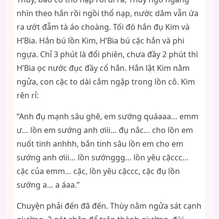
nhìn theo hắn rồi ngồi thổ nạp, nước dâm vẫn ứa
ra ướt đẫm tà áo choàng. Tối đó hắn đụ Kim và
H’Bia. Hắn bú lồn Kim, H’Bia bú cặc hắn và phi
ngựa. Chỉ 3 phút là đổi phiên, chưa đầy 2 phút thì
H’Bia ọc nước đục đầy cổ hắn. Hắn lật Kim nằm
ngửa, con cặc to dài cắm ngập trong lồn cô. Kim
rên rỉ:
“Anh đụ mạnh sâu ghê, em sướng quáaaa… emm
ư… lồn em sướng anh ơiii… đụ nắc… cho lồn em
nuốt tinh anhhh, bắn tinh sâu lồn em cho em
sướng anh ơiii… lồn sướnggg… lồn yêu cặccc…
cặc của emm… cặc, lồn yêu cặccc, cặc đụ lồn
sướng a… a áaa.”
Chuyện phải đến đã đến. Thùy nằm ngửa sát cạnh