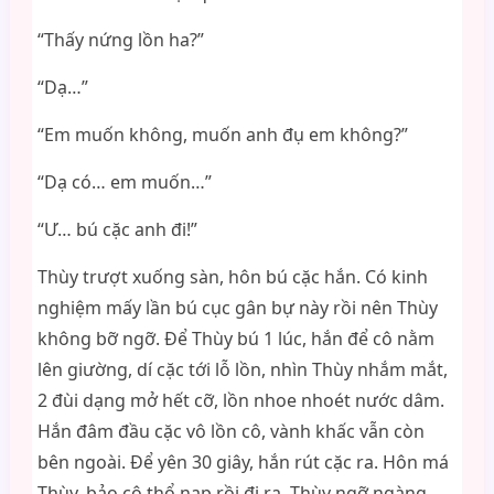
“Thấy nứng lồn ha?”
“Dạ…”
“Em muốn không, muốn anh đụ em không?”
“Dạ có… em muốn…”
“Ư… bú cặc anh đi!”
Thùy trượt xuống sàn, hôn bú cặc hắn. Có kinh
nghiệm mấy lần bú cục gân bự này rồi nên Thùy
không bỡ ngỡ. Để Thùy bú 1 lúc, hắn để cô nằm
lên giường, dí cặc tới lỗ lồn, nhìn Thùy nhắm mắt,
2 đùi dạng mở hết cỡ, lồn nhoe nhoét nước dâm.
Hắn đâm đầu cặc vô lồn cô, vành khấc vẫn còn
bên ngoài. Để yên 30 giây, hắn rút cặc ra. Hôn má
Thùy, bảo cô thổ nạp rồi đi ra, Thùy ngỡ ngàng