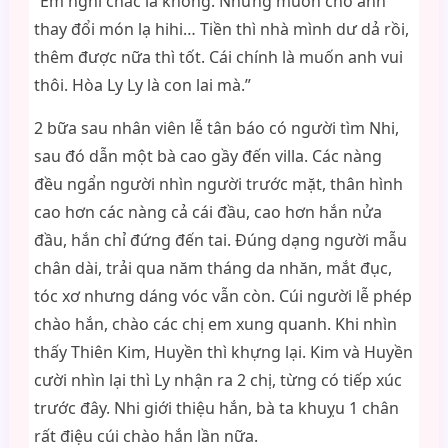
“Em nghĩ chắc là không. Nhưng muốn cho anh
thay đổi món lạ hihi… Tiền thì nhà mình dư dả rồi,
thêm được nữa thì tốt. Cái chính là muốn anh vui
thôi. Hòa Ly Ly là con lai mà.”
2 bữa sau nhân viên lễ tân báo có người tìm Nhi,
sau đó dẫn một bà cao gầy đến villa. Các nàng
đều ngẩn người nhìn người trước mặt, thân hình
cao hơn các nàng cả cái đầu, cao hơn hắn nửa
đầu, hắn chỉ đứng đến tai. Đúng dạng người mẫu
chân dài, trải qua năm tháng da nhăn, mắt đục,
tóc xơ nhưng dáng vóc vẫn còn. Cúi người lễ phép
chào hắn, chào các chị em xung quanh. Khi nhìn
thấy Thiên Kim, Huyền thì khựng lại. Kim và Huyền
cười nhìn lại thì Ly nhận ra 2 chị, từng có tiếp xúc
trước đây. Nhi giới thiệu hắn, bà ta khuỵu 1 chân
rất điệu cúi chào hắn lần nữa.