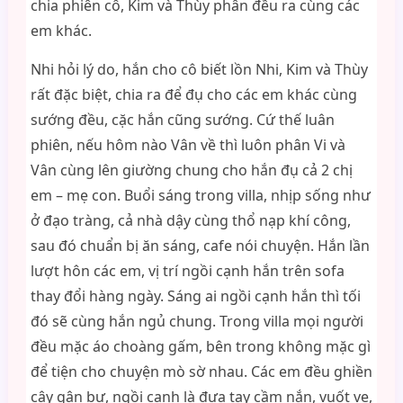
chia phiên cô, Kim và Thùy phân đều ra cùng các
em khác.
Nhi hỏi lý do, hắn cho cô biết lồn Nhi, Kim và Thùy
rất đặc biệt, chia ra để đụ cho các em khác cùng
sướng đều, cặc hắn cũng sướng. Cứ thế luân
phiên, nếu hôm nào Vân về thì luôn phân Vi và
Vân cùng lên giường chung cho hắn đụ cả 2 chị
em – mẹ con. Buổi sáng trong villa, nhịp sống như
ở đạo tràng, cả nhà dậy cùng thổ nạp khí công,
sau đó chuẩn bị ăn sáng, cafe nói chuyện. Hắn lần
lượt hôn các em, vị trí ngồi cạnh hắn trên sofa
thay đổi hàng ngày. Sáng ai ngồi cạnh hắn thì tối
đó sẽ cùng hắn ngủ chung. Trong villa mọi người
đều mặc áo choàng gấm, bên trong không mặc gì
để tiện cho chuyện mò sờ nhau. Các em đều ghiền
cây gân bự, ngồi cạnh là đưa tay cầm nắn, vuốt ve,