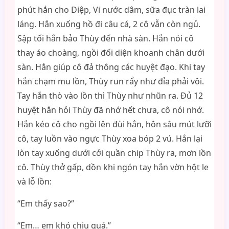
phút hắn cho Diệp, Vi nước dâm, sữa đục tràn lai
láng. Hắn xuống hồ đi câu cá, 2 cô vẫn còn ngủ.
Sập tối hắn bảo Thùy đến nhà sàn. Hắn nói cô
thay áo choàng, ngồi đối diện khoanh chân dưới
sàn. Hắn giúp cô đả thông các huyệt đạo. Khi tay
hắn chạm mu lồn, Thùy run rẩy như đỉa phải vôi.
Tay hắn thò vào lồn thì Thùy như nhũn ra. Đủ 12
huyệt hắn hỏi Thùy đã nhớ hết chưa, cô nói nhớ.
Hắn kéo cô cho ngồi lên đùi hắn, hôn sâu mút lưỡi
cô, tay luồn vào ngực Thùy xoa bóp 2 vú. Hắn lại
lòn tay xuống dưới cởi quần chip Thùy ra, mơn lồn
cô. Thùy thở gấp, dồn khi ngón tay hắn vờn hột le
và lỗ lồn:
“Em thấy sao?”
“Em… em khó chịu quá.”