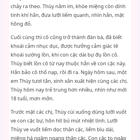
chảy ra theo. Thùy nằm im, khóe miệng còn dính
tinh khí hắn, đưa lưỡi liếm quanh, nhìn hắn, mặt
hồng đỏ.
Cuối cùng thì cô cũng trở thành đàn bà, đã biết
khoái cảm nhục dục, được hưởng cảm giác tê
khoái sướng lồn, khi con cặc dài bự đụ lồn cô.
Thùy biết lồn cô từ nay thuộc hẳn về con cặc này.
Hắn bảo cô thổ nạp, rồi đi ra. Ngày hôm sau, một
em Thùy tươi tắn, xinh xắn xuất hiện cùng các chị.
Thùy hôm nay trẻ trung hơn nhiều, nhìn như mới
18 tuổi, mơn mởn.
Trước mặt các chị, Thùy cúi xuống dùng lưỡi vuốt
ve con cặc bự, hôn hít bú mút nhiệt tình. Lưỡi
Thùy ve vuốt liếm dọc thân cặc, liếm bìu dái,
miệng há ngậm ngang thân cặc. Con cặc to ngập