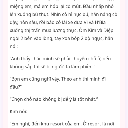
miệng em, má em hóp lại cố mút. Đầu nhấp nhô
lên xuống bú thụt. Nhìn cô hì hục bú, hắn nâng cô
dậy, hôn sâu, rồi bảo cô lái xe đưa Vi và H’Bia
xuống thị trấn mua lương thực. Ôm Kim và Diệp
ngồi 2 bên vào lòng, tay xoa bóp 2 bộ ngực, hắn
nói:
“Anh thấy chắc mình sẽ phải chuyển chỗ ở, nếu
không sắp tới sẽ bị người ta làm phiền.”
“Bọn em cũng nghĩ vậy. Theo anh thì mình đi
đâu?”
“Chọn chỗ nào không bị để ý là tốt nhất.”
Kim nói:
“Em nghĩ, đến khu resort của em. Ở resort là nơi