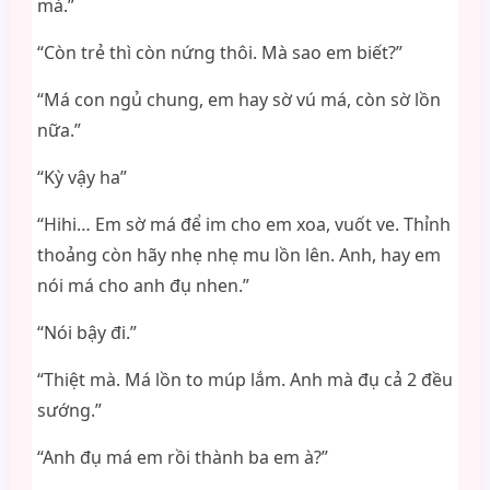
mà.”
“Còn trẻ thì còn nứng thôi. Mà sao em biết?”
“Má con ngủ chung, em hay sờ vú má, còn sờ lồn
nữa.”
“Kỳ vậy ha”
“Hihi… Em sờ má để im cho em xoa, vuốt ve. Thỉnh
thoảng còn hãy nhẹ nhẹ mu lồn lên. Anh, hay em
nói má cho anh đụ nhen.”
“Nói bậy đi.”
“Thiệt mà. Má lồn to múp lắm. Anh mà đụ cả 2 đều
sướng.”
“Anh đụ má em rồi thành ba em à?”