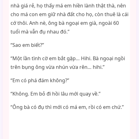
nhà giá rẻ, họ thấy má em hiền lành thật thà, nên
cho má con em giữ nhà đất cho họ, còn thuê là cái
cớ thôi. Anh nè, ông bà ngoại em già, ngoài 60
tuổi mà vẫn đụ nhau đó.”
“Sao em biết?”
“Một lần tình cờ em bắt gặp… Hihi. Bà ngoại ngồi
trên bụng ông vừa nhún vừa rên… hihi.”
“Em có phá đám không?”
“Không. Em bỏ đi hồi lâu mới quay về.”
“Ông bà có đụ thì mới có má em, rồi có em chứ.”