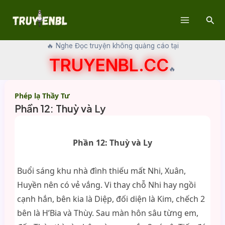
Skip
Sear
to
Main
content
🔥 Nghe Đọc truyện không quảng cáo tại
Menu
TRUYENBL.CC
🔥
Phép lạ Thầy Tư
Phần 12: Thuỳ và Ly
Phần 12: Thuỳ và Ly
Buổi sáng khu nhà đình thiếu mất Nhi, Xuân,
Huyền nên có vẻ vắng. Vi thay chỗ Nhi hay ngồi
cạnh hắn, bên kia là Diệp, đối diện là Kim, chếch 2
bên là H’Bia và Thùy. Sau màn hôn sâu từng em,