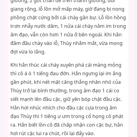
giường, 2 gót chân để trên thành giường, đùi
giang rộng, lỗ lồn mở mấp máy, giờ đang bị nong
phồng chặt cứng bởi cái chày gân bự. Lỗ lồn hồng
trơn nhẫy nước dâm, 1 nửa cái chày nằm im trong
âm đạo, vẫn còn hơn 1 nửa ở bên ngoài. Khi hắn
đâm đầu chày vào lỗ, Thùy nhắm mắt, vừa mong
đợi vừa lo lắng.
Khi hắn thúc cái chày xuyên phá cái màng mỏng
thì cô á ó 1 tiếng đau đớn. Hắn ngưng lại im ắng
gần phút, khi nét mặt căng thẳng nhăn nhó của
Thùy trở lại bình thường, trong âm đạo 1 cái co
siết mạnh lên đầu cặc, giữ yên bóp chặt đầu cặc.
Hắn hơi nhúc nhích cho đầu cặc cựa trong âm
đạo Thùy thì 1 tiếng ư ưm trong cổ họng cô phát
ra. Hắn biết lồn cô đã chấp nhận con cặc bự, hắn
hơi rút cặc lui ra chút, rồi lại đẩy vào.