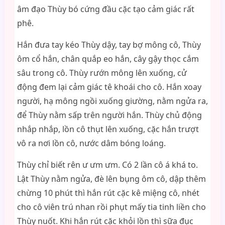
âm đạo Thùy bó cứng đầu cặc tạo cảm giác rất
phê.
Hắn đưa tay kéo Thùy dậy, tay bợ mông cô, Thùy
ôm cổ hắn, chân quắp eo hắn, cây gậy thọc cắm
sâu trong cô. Thùy rướn mông lên xuống, cử
động đem lại cảm giác tê khoái cho cô. Hắn xoay
người, hạ mông ngồi xuống giường, nằm ngửa ra,
để Thùy nằm sấp trên người hắn. Thùy chủ động
nhắp nhắp, lồn cô thụt lên xuống, cặc hắn trượt
vô ra nơi lồn cô, nước dâm bóng loáng.
Thùy chỉ biết rên ư ưm ưm. Có 2 lần cô á khá to.
Lật Thùy nằm ngửa, đè lên bụng ôm cô, dập thêm
chừng 10 phút thì hắn rút cặc kê miệng cô, nhét
cho cô viên trú nhan rồi phụt mấy tia tinh liền cho
Thùy nuốt. Khi hắn rút cặc khỏi lồn thì sữa đục