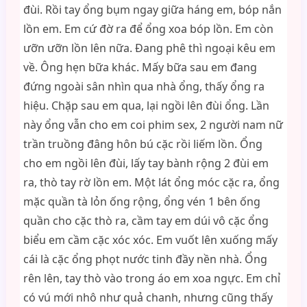
đùi. Rồi tay ổng bụm ngay giữa háng em, bóp nắn
lồn em. Em cứ đờ ra để ổng xoa bóp lồn. Em còn
ưỡn ưỡn lồn lên nữa. Đang phê thì ngoại kêu em
về. Ông hẹn bữa khác. Mấy bữa sau em đang
đứng ngoài sân nhìn qua nhà ổng, thấy ổng ra
hiệu. Chặp sau em qua, lại ngồi lên đùi ổng. Lần
này ổng vẫn cho em coi phim sex, 2 người nam nữ
trần truồng đâng hôn bú cặc rồi liếm lồn. Ổng
cho em ngồi lên đùi, lấy tay bành rộng 2 đùi em
ra, thò tay rờ lồn em. Một lát ổng móc cặc ra, ổng
mặc quần tà lỏn ống rộng, ổng vén 1 bên ống
quần cho cặc thò ra, cầm tay em dúi vô cặc ổng
biểu em cầm cặc xóc xóc. Em vuốt lên xuống mấy
cái là cặc ổng phọt nước tinh đầy nền nhà. Ổng
rên lên, tay thò vào trong áo em xoa ngực. Em chỉ
có vú mới nhô như quả chanh, nhưng cũng thấy