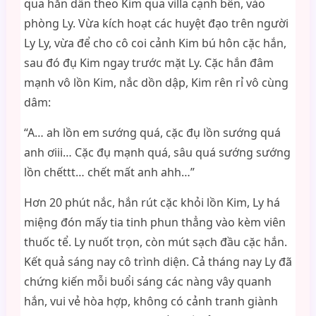
qua hắn dẫn theo Kim qua villa cạnh bên, vào
phòng Ly. Vừa kích hoạt các huyệt đạo trên người
Ly Ly, vừa để cho cô coi cảnh Kim bú hôn cặc hắn,
sau đó đụ Kim ngay trước mặt Ly. Cặc hắn đâm
mạnh vô lồn Kim, nắc dồn dập, Kim rên rỉ vô cùng
dâm:
“A… ah lồn em sướng quá, cặc đụ lồn sướng quá
anh ơiii… Cặc đụ mạnh quá, sâu quá sướng sướng
lồn chếttt… chết mất anh ahh…”
Hơn 20 phút nắc, hắn rút cặc khỏi lồn Kim, Ly há
miệng đón mấy tia tinh phun thẳng vào kèm viên
thuốc tể. Ly nuốt trọn, còn mút sạch đầu cặc hắn.
Kết quả sáng nay cô trình diện. Cả tháng nay Ly đã
chứng kiến mỗi buổi sáng các nàng vây quanh
hắn, vui vẻ hòa hợp, không có cảnh tranh giành