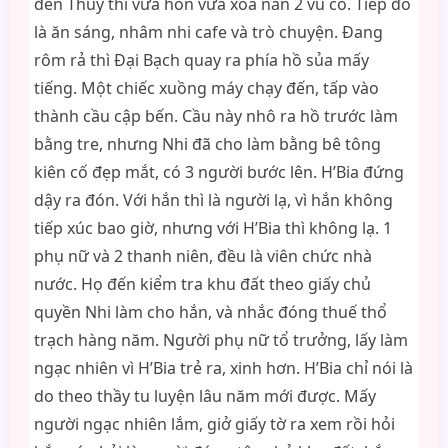
đến Thùy thì vừa hôn vừa xoa nắn 2 vú cô. Tiếp đó
là ăn sáng, nhâm nhi cafe và trò chuyện. Đang
rôm rả thì Đại Bạch quay ra phía hồ sủa mấy
tiếng. Một chiếc xuồng máy chạy đến, tấp vào
thành cầu cập bến. Cầu này nhô ra hồ trước làm
bằng tre, nhưng Nhi đã cho làm bằng bê tông
kiên cố đẹp mắt, có 3 người bước lên. H’Bia đứng
dậy ra đón. Với hắn thì là người lạ, vì hắn không
tiếp xúc bao giờ, nhưng với H’Bia thì không lạ. 1
phụ nữ và 2 thanh niên, đều là viên chức nhà
nước. Họ đến kiểm tra khu đất theo giấy chủ
quyền Nhi làm cho hắn, và nhắc đóng thuế thổ
trạch hàng năm. Người phụ nữ tổ trưởng, lấy làm
ngạc nhiên vì H’Bia trẻ ra, xinh hơn. H’Bia chỉ nói là
do theo thầy tu luyện lâu năm mới được. Mấy
người ngạc nhiên lắm, giở giấy tờ ra xem rồi hỏi