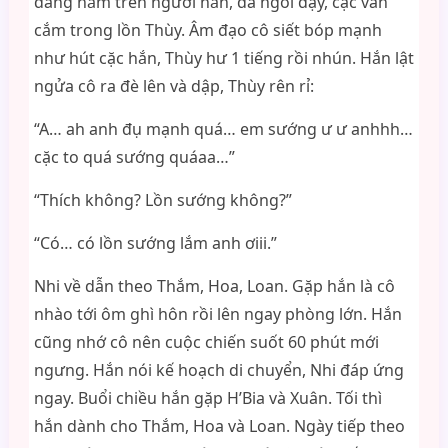
đang nằm trên người hắn, đã ngồi dậy, cặc vẫn
cắm trong lồn Thùy. Âm đạo cô siết bóp mạnh
như hút cặc hắn, Thùy hư 1 tiếng rồi nhún. Hắn lật
ngửa cô ra đè lên và dập, Thùy rên rỉ:
“A… ah anh đụ mạnh quá… em sướng ư ư anhhh…
cặc to quá sướng quáaa…”
“Thích không? Lồn sướng không?”
“Có… có lồn sướng lắm anh ơiii.”
Nhi về dẫn theo Thắm, Hoa, Loan. Gặp hắn là cô
nhào tới ôm ghì hôn rồi lên ngay phòng lớn. Hắn
cũng nhớ cô nên cuộc chiến suốt 60 phút mới
ngưng. Hắn nói kế hoạch di chuyển, Nhi đáp ứng
ngay. Buổi chiều hắn gặp H’Bia và Xuân. Tối thì
hắn dành cho Thắm, Hoa và Loan. Ngày tiếp theo