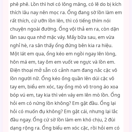
phê phê. Lồn thì hơi có lông măng, có lẽ do bị kích
thích lâu nay nên mọc ra. Ổng đang sờ lồn làm em
rất thích, cứ ưỡn lồn lên, thì có tiếng thím nói
chuyện ngoài đường. Ổng vội thả em ra, còn dặn
lần sau qua nhớ mặc váy. Mấy bữa sau, em vừa
nghỉ hè, ra sân thấy ổng đứng bên kia ra hiệu.
Một lát em qua, ổng kéo em ngồi ngay lên lòng,
hôn má em, tay ôm em vuốt ve ngực và lồn em.
Điện thoại mở sẵn có cảnh nam đang nắc cặc vô
lồn người nữ. Ổng kéo ống quần lên dúi cặc vô
tay em, biểu em xóc, tay ổng mò vô trong áo xoa
bóp vú em, tay kia thì vén váy em lên mò lồn. Ổng
hỏi em có nứng lồn không? Em gật đầu. Ổng lại
hỏi có muốn đụ không? Em gật cái, nhưng lại lắc
đầu ngay. Ổng cứ sờ lồn làm em khó chịu, 2 đùi
dạng rộng ra. Ổng biểu em xóc cặc, rồi hỏi em có