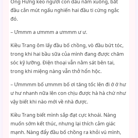
Ông Hưng kéo người con dâu nằm xuống, bắt
đầu cắn mút ngấu nghiến hai đầu ti cứng ngắc
đó.
– Ưmmm a ưmmm a ưmmm ư ư.
Kiều Trang ôm lấy đầu bố chồng, vò đầu bứt tóc,
trong khi hai bầu sữa của mình đang được chăm
sóc kỹ lưỡng. Điện thoại vẫn nằm sát bên tai,
trong khi miệng nàng vẫn thở hổn hộc.
– Ưmmmm bố ưmmm bố ơi tăng tốc lên đi ớ ớ hư
ư hư nhanh nữa lên con chịu được hà hà chứ như
vậy biết khi nào mới về nhà được.
Kiều Trang biết mình sắp đạt cực khoái. Nàng
muốn sớm kết thúc, nhưng lại thích cảm giác
mạnh. Nàng đẩy đầu bố chồng ra khỏi vú mình,