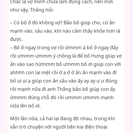
Chắc là vợ mình chưa làm đúng cách, nên mới
như vậy. Thắng hỏi:
– Có bố ở đó không vợ? Bảo bố giúp cho, cứ ấn
mạnh vào, sâu vào, khi nào cảm thấy khỏe hơn là
được.
– Bố ở ngay trong vợ rồi ứmmm à bố ở ngay đây
rồi ưmmm ưmmm ý chồng là để bố Hưng giúp vợ
ấn vào sao hừmmm bố ưmmm bố ơi giúp con với
ahhhh con lại mệt rồi ớ a ớ ớ ấn ấn mạnh vào đi
bố ui ui a giúp con ấn sâu vào ấy ay ay ư ư đúng
rồi mạnh nữa đi anh Thắng bảo bố giúp con ấy
ứmmm đúng chỗ đó rồi ưmmm ưmmm mạnh
nữa lên bố ơi.
Một lần nữa, cả hai lại đang địt nhau, trong khi
vẫn trò chuyện với người bên kia điện thoại.