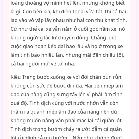
loáng thoáng vợ mình hét lên, nhưng không biết
là gì. Còn bên kia, khi điện thoại vừa tắt, thì cả hai
lao vào vồ vập lấy nhau như hai con thú khát tình.
Cứ như thể cái xe vẫn nằm ở cuối góc hầm xe, nó
không ngừng lắc lư chuyển động. Chẳng biết
cuộc giao hoan kéo dài bao lâu và họ ở trong xe
làm tình bao nhiêu lần, nhưng mãi đến chiều tối,
cả hai người mới về tới nhà.
Kiều Trang bước xuống xe với đôi chân bủn rủn,
không còn sức để bước đi nữa. Hai bên mép âm
đạo của nàng cũng sưng tấy lên vì phải làm tình
quá độ. Tinh dịch cùng với nước nhờn vẫn còn
thấm ra quanh mép âm đạo của nàng nên dù
không muốn nàng vẫn phải mặc lại cái quần lót.
Tinh dịch trong bướm chảy ra ướt đẫm cả quần
lót rồi dính cả mu bướm… Nếu như không được