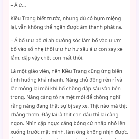
– Á ứ…
Kiều Trang biết trước, nhưng dù có bụm miệng
lại, vẫn không thể ngăn được âm thanh phát ra.
– Á bố ư ư bố ơi ah đường sóc lắm bố vào ư ưm
bố vào số nhẹ thôi ư ư hư hư sâu á ư con say xe
lắm, dập vậy chết con mất thôi.
Là một giáo viên, nên Kiều Trang cũng ứng biến
tình huống khá nhanh. Nàng chủ động rên rỉ và
lắc mông lại mỗi khi bố chồng dập sâu vào bên
trong. Nàng càng tỏ ra mệt mỏi để chồng nghĩ
rằng nàng đang thật sự bị say xe. Thịt nào mà thịt
chẳng thơm. Đây lại là thịt con dâu thì lại càng
ngon. Nhìn cặp ngực căng bóng cứ nhấp nhô lên
xuống trước mặt mình, làm ông không nhịn được.