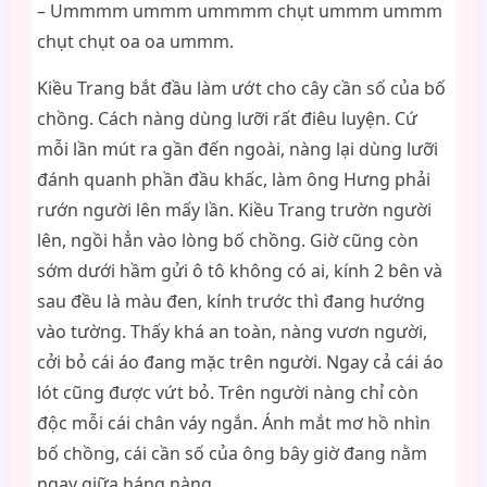
– Ummmm ummm ummmm chụt ummm ummm
chụt chụt oa oa ummm.
Kiều Trang bắt đầu làm ướt cho cây cần số của bố
chồng. Cách nàng dùng lưỡi rất điêu luyện. Cứ
mỗi lần mút ra gần đến ngoài, nàng lại dùng lưỡi
đánh quanh phần đầu khấc, làm ông Hưng phải
rướn người lên mấy lần. Kiều Trang trườn người
lên, ngồi hẳn vào lòng bố chồng. Giờ cũng còn
sớm dưới hầm gửi ô tô không có ai, kính 2 bên và
sau đều là màu đen, kính trước thì đang hướng
vào tường. Thấy khá an toàn, nàng vươn người,
cởi bỏ cái áo đang mặc trên người. Ngay cả cái áo
lót cũng được vứt bỏ. Trên người nàng chỉ còn
độc mỗi cái chân váy ngắn. Ánh mắt mơ hồ nhìn
bố chồng, cái cần số của ông bây giờ đang nằm
ngay giữa háng nàng.