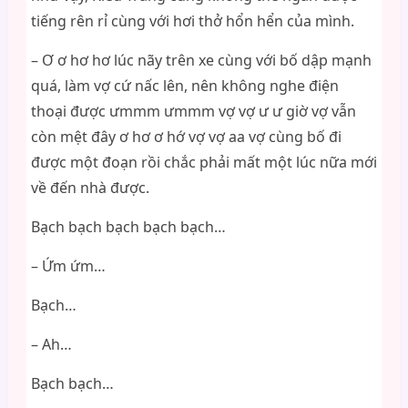
tiếng rên rỉ cùng với hơi thở hổn hển của mình.
– Ơ ơ hơ hơ lúc nãy trên xe cùng với bố dập mạnh
quá, làm vợ cứ nấc lên, nên không nghe điện
thoại được ưmmm ưmmm vợ vợ ư ư giờ vợ vẫn
còn mệt đây ơ hơ ơ hớ vợ vợ aa vợ cùng bố đi
được một đoạn rồi chắc phải mất một lúc nữa mới
về đến nhà được.
Bạch bạch bạch bạch bạch…
– Ứm ứm…
Bạch…
– Ah…
Bạch bạch…