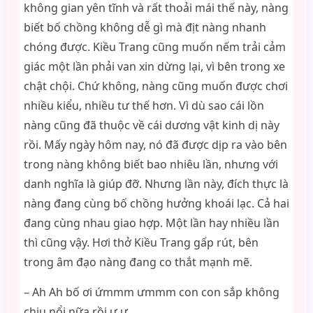
không gian yên tĩnh và rất thoải mái thế này, nàng
biết bố chồng không dễ gì mà địt nàng nhanh
chóng được. Kiều Trang cũng muốn nếm trải cảm
giác một lần phải van xin dừng lại, vì bên trong xe
chật chội. Chứ không, nàng cũng muốn được chơi
nhiều kiểu, nhiều tư thế hơn. Vì dù sao cái lồn
nàng cũng đã thuộc về cái dương vật kinh dị này
rồi. Mấy ngày hôm nay, nó đã được dịp ra vào bên
trong nàng không biết bao nhiêu lần, nhưng với
danh nghĩa là giúp đỡ. Nhưng lần này, đích thực là
nàng đang cùng bố chồng hưởng khoái lạc. Cả hai
đang cùng nhau giao hợp. Một lần hay nhiều lần
thì cũng vậy. Hơi thở Kiều Trang gấp rút, bên
trong âm đạo nàng đang co thắt mạnh mẽ.
– Ah Ah bố ơi ứmmm ưmmm con con sắp không
chịu nổi nữa rồi ư ư.