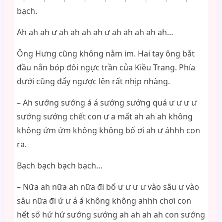
bạch.
Ah ah ah ư ah ah ah ah ư ah ah ah ah ah…
Ông Hưng cũng không nằm im. Hai tay ông bắt
đầu nắn bóp đôi ngực trần của Kiều Trang. Phía
dưới cũng đẩy ngược lên rất nhịp nhàng.
– Ah sướng sướng á á sướng sướng quá ư ư ư ư
sướng sướng chết con ư a mất ah ah ah không
không ứm ứm không không bố ơi ah ư áhhh con
ra.
Bạch bạch bạch bạch…
– Nữa ah nữa ah nữa đi bố ư ư ư ư vào sâu ư vào
sâu nữa đi ứ ư á á không không ahhh chơi con
hết số hứ hứ sướng sướng ah ah ah ah con sướng