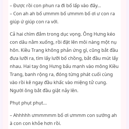
– Được rồi con phun ra đi bố lấp vào đây…
– Con ah ah bố ưmmm bố ưmmm bố ơi ư con ra
giúp ứ giúp con ra với.
Cả hai chìm đắm trong dục vọng. Ông Hưng kéo
con dâu nằm xuống, rồi đặt lên môi nàng một nụ
hôn. Kiều Trang không phản ứng gì, cũng bắt đầu
đưa lưỡi ra, tìm lấy lưỡi bố chồng, bắt đầu mút lấy
nhau. Hai tay ông Hưng bấu mạnh vào mông Kiều
Trang, banh rộng ra, đóng từng phát cuối cùng
vào rồi kê ngay đầu khấc vào miệng tử cung.
Người ông bắt đầu giật nảy lên.
Phụt phụt phụt…
– Ahhhhh ưmmmmm bố ơi ưmmm con sướng ah
à con con khỏe hơn rồi.