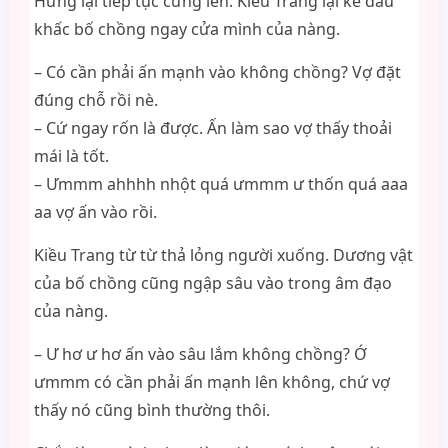
Hưng lại tiếp tục cứng lên. Kiều Trang lại kê đầu
khấc bố chồng ngay cửa mình của nàng.
– Có cần phải ấn mạnh vào không chồng? Vợ đặt
đúng chỗ rồi nè.
– Cứ ngay rốn là được. Ấn làm sao vợ thấy thoải
mái là tốt.
– Ưmmm ahhhh nhột quá ưmmm ư thốn quá aaa
aa vợ ấn vào rồi.
Kiều Trang từ từ thả lỏng người xuống. Dương vật
của bố chồng cũng ngập sâu vào trong âm đạo
của nàng.
– Ư hơ ư hơ ấn vào sâu lắm không chồng? Ớ
ưmmm có cần phải ấn mạnh lên không, chứ vợ
thấy nó cũng bình thường thôi.