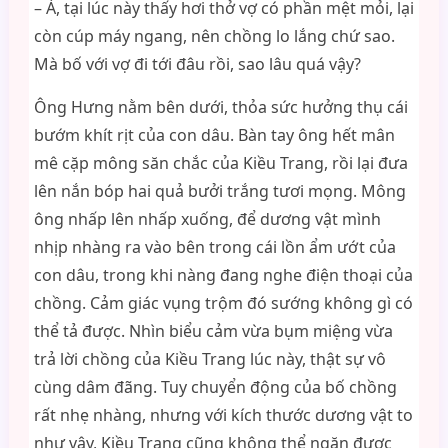
– À, tại lúc này thấy hơi thở vợ có phần mệt mỏi, lại
còn cúp máy ngang, nên chồng lo lắng chứ sao.
Mà bố với vợ đi tới đâu rồi, sao lâu quá vậy?
Ông Hưng nằm bên dưới, thỏa sức hưởng thụ cái
bướm khít rịt của con dâu. Bàn tay ông hết mân
mê cặp mông săn chắc của Kiều Trang, rồi lại đưa
lên nắn bóp hai quả bưởi trắng tươi mọng. Mông
ông nhấp lên nhấp xuống, để dương vật mình
nhịp nhàng ra vào bên trong cái lồn ẩm ướt của
con dâu, trong khi nàng đang nghe điện thoại của
chồng. Cảm giác vụng trộm đó sướng không gì có
thể tả được. Nhìn biểu cảm vừa bụm miệng vừa
trả lời chồng của Kiều Trang lúc này, thật sự vô
cùng dâm đãng. Tuy chuyển động của bố chồng
rất nhẹ nhàng, nhưng với kích thước dương vật to
như vậy, Kiều Trang cũng không thể ngăn được