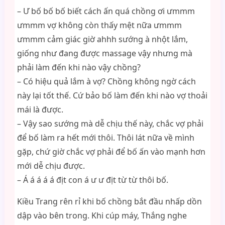
– Ư bố bố bố biết cách ấn quá chồng ơi ưmmm
ưmmm vợ không còn thấy mệt nữa ưmmm
ưmmm cảm giác giờ ahhh sướng à nhột lắm,
giống như đang được massage vậy nhưng mà
phải làm đến khi nào vậy chồng?
– Có hiệu quả lắm à vợ? Chồng không ngờ cách
này lại tốt thế. Cứ bảo bố làm đến khi nào vợ thoải
mái là được.
– Vậy sao sướng mà dễ chịu thế này, chắc vợ phải
để bố làm ra hết mới thôi. Thôi lát nữa về mình
gặp, chứ giờ chắc vợ phải để bố ấn vào mạnh hơn
mới dễ chịu được.
– Á á á á á địt con á ư ư địt từ từ thôi bố.
Kiều Trang rên rỉ khi bố chồng bắt đầu nhấp dồn
dập vào bên trong. Khi cúp máy, Thắng nghe