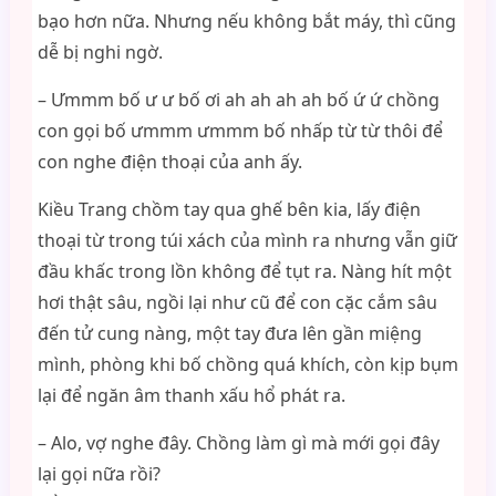
bạo hơn nữa. Nhưng nếu không bắt máy, thì cũng
dễ bị nghi ngờ.
– Ưmmm bố ư ư bố ơi ah ah ah ah bố ứ ứ chồng
con gọi bố ưmmm ưmmm bố nhấp từ từ thôi để
con nghe điện thoại của anh ấy.
Kiều Trang chồm tay qua ghế bên kia, lấy điện
thoại từ trong túi xách của mình ra nhưng vẫn giữ
đầu khấc trong lồn không để tụt ra. Nàng hít một
hơi thật sâu, ngồi lại như cũ để con cặc cắm sâu
đến tử cung nàng, một tay đưa lên gần miệng
mình, phòng khi bố chồng quá khích, còn kịp bụm
lại để ngăn âm thanh xấu hổ phát ra.
– Alo, vợ nghe đây. Chồng làm gì mà mới gọi đây
lại gọi nữa rồi?