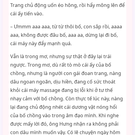
Trang chủ động uốn éo hông, rồi hẩy mông lên để
cái ấy tiến vào.
– Ưmmm aaa aaa, từ từ thôi bố, con sắp rồi, aaaa
aaa, không được đâu bố, aaa aa, dừng lại đi bố,
cái máy này đẩy mạnh quá.
Vẫn là trong mơ, nhưng sự thật ở đây lại trái
ngược. Trong mơ, dù rất tò mò cái ấy của bố
chồng, nhưng là người con gái đoan trang, nàng
dâu ngoan ngoãn, dịu hiền, đang cố sức thoát
khỏi cái máy massage đang bị lỗi khi ở tư thế
nhạy cảm với bố chồng. Còn thực tế lúc này, nàng
lại đang chủ động nhét cái dương vật nóng hổi
của bố chồng vào trong âm đạo mình. Khi nghe
được mấy lời đó, ông Hưng nhận ra không phải
con dâu mình muốn vậy. Có lẽ chuyện ngày hôm