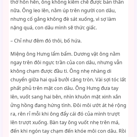
thở hổn hển, ông không kiềm chế được bản thân
nữa. Ông leo lên, nằm úp trên người con dâu,
nhưng cố gắng không đè sát xuống, vì sợ làm
nặng quá, con dâu mình sẽ thức giấc.
– Chỉ như đêm đó thôi, bố hứa.
Miệng ông Hưng lẩm bẩm. Dương vật ông nằm
ngay trên đôi ngực trần của con dâu, nhưng vẫn
không chạm được đầu ti. Ông nhẹ nhàng di
chuyển giữa hai quả bưởi căng tròn. Vài sợi tóc lất
phất phủ trên mặt con dâu. Ông Hưng đưa tay
lên, vuốt sang hai bên, nhìn khuôn mặt xinh xắn
ửng hồng đang hứng tình. Đôi môi ướt át hé rộng
ra, rên rỉ mỗi khi ông đẩy cái đó của mình trượt
lên trượt xuống. Bàn tay ông vuốt nhẹ trên má,
đến khi ngón tay chạm đến khóe môi con dâu. Rồi