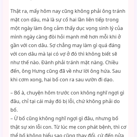
Thật ra, mấy hôm nay cũng không phải ông tránh
mặt con dâu, mà là sự cố hai lần liên tiếp trong
một ngày làm ông cảm thấy dục vọng sinh lý của
mình ngày càng đòi hỏi mạnh mẽ hơn mỗi khi ở
gần với con dâu. Sợ chẳng may làm gì quá đáng
với con dâu mà lại có vợ ở đó thì không biết sẽ
như thế nào. Đành phải tránh mặt nàng. Chiều
đến, ông Hưng cũng đã về như lời ông hứa. Sau
khi cơm xong, hai bố con ra sau vườn đi dạo.
– Bố à, chuyện hôm trước con không nghĩ ngợi gì
đâu, chỉ tại cái máy đó bị lỗi, chứ không phải do
bố.
– Ừ bố cũng không nghĩ ngợi gì đâu, nhưng bố
thật sự xin lỗi con. Từ lúc mẹ con phát bệnh, thì cơ
thể bố không hiểu sao cũng thay đổi, cứ đến nửa