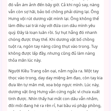
đó vẫn ám ảnh đến bây giờ. Cả khi ngủ say, nàng
vẫn còn sợ hãi, bảo bố chồng phải dừng lại. Ông
Hưng vội rút dương vật mình lại. Ông không thể
làm điều sai trái này với đứa con dâu mình yêu
quý. Đây là loạn luân rồi. Sự hụt hẫng đó nhanh
chóng được thay thế. Khi dương vật bố chồng
tuột ra, ngón tay nàng cũng thụt vào trong. Tuy
không được lấp đầy, nhưng cũng đủ làm nàng
thỏa mãn lúc này.
Người Kiều Trang oằn oại, nằm ngửa ra. Một tay
thọc vào trong, day day miệng âm đạo, còn tay kia
đưa lên tự mân mê, xoa bóp ngực mình. Lúc này,
dương vật ông Hưng vẫn cứng ngắc vì chưa xuất
tinh được. Nhìn thấy hai mắt con dâu vẫn nhắm,
đôi môi đang hé ra rên rỉ, hai bầu vú phập phồng,