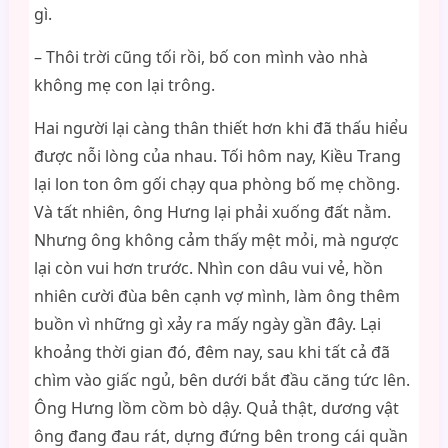
gì.
– Thôi trời cũng tối rồi, bố con mình vào nhà
không mẹ con lại trông.
Hai người lại càng thân thiết hơn khi đã thấu hiểu
được nỗi lòng của nhau. Tối hôm nay, Kiều Trang
lại lon ton ôm gối chạy qua phòng bố mẹ chồng.
Và tất nhiên, ông Hưng lại phải xuống đất nằm.
Nhưng ông không cảm thấy mệt mỏi, mà ngược
lại còn vui hơn trước. Nhìn con dâu vui vẻ, hồn
nhiên cười đùa bên cạnh vợ mình, làm ông thêm
buồn vì những gì xảy ra mấy ngày gần đây. Lại
khoảng thời gian đó, đêm nay, sau khi tất cả đã
chìm vào giấc ngủ, bên dưới bắt đầu căng tức lên.
Ông Hưng lồm cồm bò dậy. Quả thật, dương vật
ông đang đau rát, dựng đứng bên trong cái quần