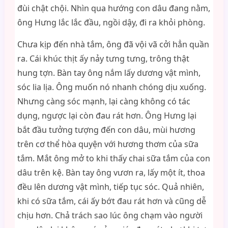
đùi chật chội. Nhìn qua hướng con dâu đang nằm,
ông Hưng lắc lắc đầu, ngồi dậy, đi ra khỏi phòng.
Chưa kịp đến nhà tắm, ông đã vội vã cởi hẳn quần
ra. Cái khúc thịt ấy nảy tưng tưng, trông thật
hung tợn. Bàn tay ông nắm lấy dương vật mình,
sóc lia lịa. Ông muốn nó nhanh chóng dịu xuống.
Nhưng càng sóc mạnh, lại càng không có tác
dụng, ngược lại còn đau rát hơn. Ông Hưng lại
bắt đầu tưởng tượng đến con dâu, mùi hương
trên cơ thể hòa quyện với hương thơm của sữa
tắm. Mắt ông mở to khi thấy chai sữa tắm của con
dâu trên kệ. Bàn tay ông vươn ra, lấy một ít, thoa
đều lên dương vật mình, tiếp tục sóc. Quả nhiên,
khi có sữa tắm, cái ấy bớt đau rát hơn và cũng dễ
chịu hơn. Chả trách sao lúc ông chạm vào người