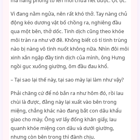
má nàng phồng to lên mới chứa hết được. Ọc ọc.
Vì đang nằm ngửa, nên rất khó thở. Tay nàng chủ
động kéo dương vật bố chồng ra, nghiêng đầu
qua một bên, thở dốc. Tinh dịch cũng theo khóe
môi tràn ra như vỡ đê. Không biết có tí tinh trùng
nào bị nàng vô tình nuốt không nữa. Nhìn đôi môi
xinh xắn ngập đầy tinh dịch của mình, ông Hưng
ngồi gục xuống giường, ôm đầu đau khổ.
– Tại sao lại thế này, tại sao mày lại làm như vậy?
Phải chăng cứ để nó bắn ra như hôm đó, rồi lau
chùi là được, đằng này lại xuất vào bên trong
miệng, chẳng khác nào đang bắt con dâu khẩu
giao cho mày. Ông vơ lấy đống khăn giấy, lau
quanh khóe miệng con dâu và dưới giường,
nhưng còn bên trong thì đành chịu.