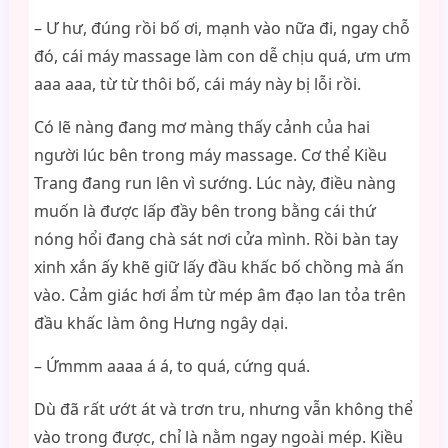
– Ư hư, đúng rồi bố ơi, mạnh vào nữa đi, ngay chỗ
đó, cái máy massage làm con dễ chịu quá, ưm ưm
aaa aaa, từ từ thôi bố, cái máy này bị lỗi rồi.
Có lẽ nàng đang mơ màng thấy cảnh của hai
người lúc bên trong máy massage. Cơ thể Kiều
Trang đang run lên vì sướng. Lúc này, điều nàng
muốn là được lấp đầy bên trong bằng cái thứ
nóng hổi đang chà sát nơi cửa mình. Rồi bàn tay
xinh xắn ấy khẽ giữ lấy đầu khấc bố chồng mà ấn
vào. Cảm giác hơi ẩm từ mép âm đạo lan tỏa trên
đầu khấc làm ông Hưng ngây dại.
– Ứmmm aaaa á á, to quá, cứng quá.
Dù đã rất ướt át và trơn tru, nhưng vẫn không thể
vào trong được, chỉ là nằm ngay ngoài mép. Kiều