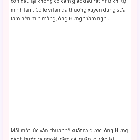
con dâu lại không có cảm giác đau rát như khi tự
mình làm. Có lẽ vì làn da thường xuyên dùng sữa
tắm nên mịn màng, ông Hưng thầm nghĩ.
Mãi một lúc vẫn chưa thể xuất ra được, ông Hưng
đành bước ra ngoài, cầm cái quần, đi vào lại