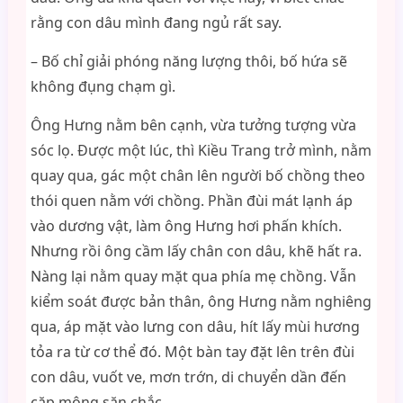
rằng con dâu mình đang ngủ rất say.
– Bố chỉ giải phóng năng lượng thôi, bố hứa sẽ
không đụng chạm gì.
Ông Hưng nằm bên cạnh, vừa tưởng tượng vừa
sóc lọ. Được một lúc, thì Kiều Trang trở mình, nằm
quay qua, gác một chân lên người bố chồng theo
thói quen nằm với chồng. Phần đùi mát lạnh áp
vào dương vật, làm ông Hưng hơi phấn khích.
Nhưng rồi ông cầm lấy chân con dâu, khẽ hất ra.
Nàng lại nằm quay mặt qua phía mẹ chồng. Vẫn
kiểm soát được bản thân, ông Hưng nằm nghiêng
qua, áp mặt vào lưng con dâu, hít lấy mùi hương
tỏa ra từ cơ thể đó. Một bàn tay đặt lên trên đùi
con dâu, vuốt ve, mơn trớn, di chuyển dần đến
cặp mông săn chắc.