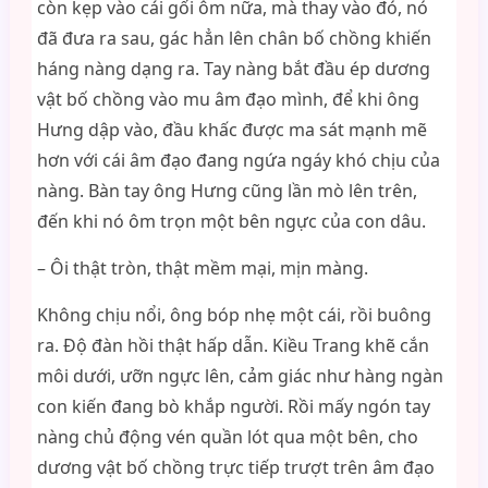
còn kẹp vào cái gối ôm nữa, mà thay vào đó, nó
đã đưa ra sau, gác hẳn lên chân bố chồng khiến
háng nàng dạng ra. Tay nàng bắt đầu ép dương
vật bố chồng vào mu âm đạo mình, để khi ông
Hưng dập vào, đầu khấc được ma sát mạnh mẽ
hơn với cái âm đạo đang ngứa ngáy khó chịu của
nàng. Bàn tay ông Hưng cũng lần mò lên trên,
đến khi nó ôm trọn một bên ngực của con dâu.
– Ôi thật tròn, thật mềm mại, mịn màng.
Không chịu nổi, ông bóp nhẹ một cái, rồi buông
ra. Độ đàn hồi thật hấp dẫn. Kiều Trang khẽ cắn
môi dưới, ưỡn ngực lên, cảm giác như hàng ngàn
con kiến đang bò khắp người. Rồi mấy ngón tay
nàng chủ động vén quần lót qua một bên, cho
dương vật bố chồng trực tiếp trượt trên âm đạo