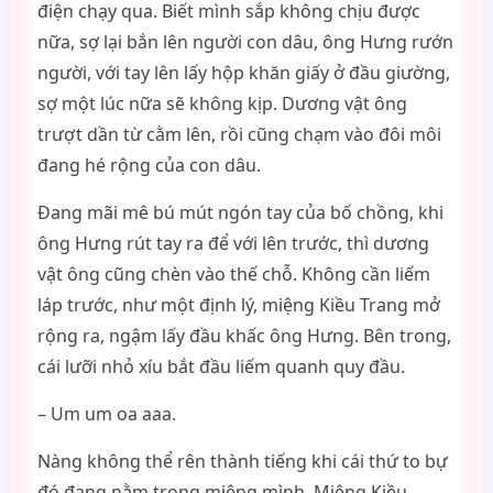
điện chạy qua. Biết mình sắp không chịu được
nữa, sợ lại bắn lên người con dâu, ông Hưng rướn
người, với tay lên lấy hộp khăn giấy ở đầu giường,
sợ một lúc nữa sẽ không kịp. Dương vật ông
trượt dần từ cằm lên, rồi cũng chạm vào đôi môi
đang hé rộng của con dâu.
Đang mãi mê bú mút ngón tay của bố chồng, khi
ông Hưng rút tay ra để với lên trước, thì dương
vật ông cũng chèn vào thế chỗ. Không cần liếm
láp trước, như một định lý, miệng Kiều Trang mở
rộng ra, ngậm lấy đầu khấc ông Hưng. Bên trong,
cái lưỡi nhỏ xíu bắt đầu liếm quanh quy đầu.
– Um um oa aaa.
Nàng không thể rên thành tiếng khi cái thứ to bự
đó đang nằm trong miệng mình. Miệng Kiều