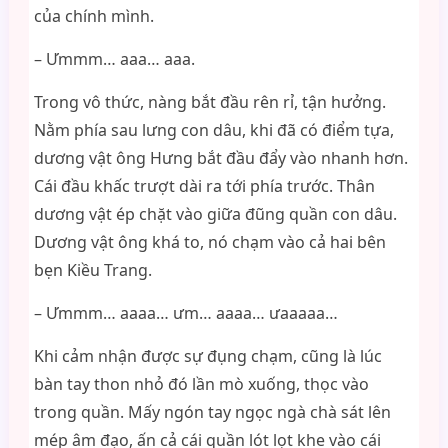
của chính mình.
– Ưmmm… aaa… aaa.
Trong vô thức, nàng bắt đầu rên rỉ, tận hưởng.
Nằm phía sau lưng con dâu, khi đã có điểm tựa,
dương vật ông Hưng bắt đầu đẩy vào nhanh hơn.
Cái đầu khấc trượt dài ra tới phía trước. Thân
dương vật ép chặt vào giữa đũng quần con dâu.
Dương vật ông khá to, nó chạm vào cả hai bên
bẹn Kiều Trang.
– Ưmmm… aaaa… ưm… aaaa… ưaaaaa…
Khi cảm nhận được sự đụng chạm, cũng là lúc
bàn tay thon nhỏ đó lần mò xuống, thọc vào
trong quần. Mấy ngón tay ngọc ngà chà sát lên
mép âm đạo, ấn cả cái quần lót lọt khe vào cái