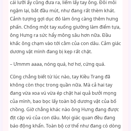
cái lưỡi ấy cũng đưa ra, liếm lấy tay ông. Đôi môi
ngậm lại, bắt đầu mút, như đang rất thèm khát.
Cảnh tượng gợi dục đó làm ông càng thêm hưng
phấn. Chống một tay xuống giường làm điểm tựa,
ông Hưng ra sức hẩy mông sâu hơn nữa. Đầu
khấc ông chạm vào tới cằm của con dâu. Cảm giác
dương vật mình đang bị kẹp rất chặt.
– Ưmmm aaaa, nóng quá, hơ hơ, cứng quá.
Cũng chẳng biết từ lúc nào, tay Kiều Trang đã
không còn thọc trong quần nữa. Mà cả hai tay
đang vừa xoa vú vừa ép chặt hai quả bưởi mọng
của mình, bao bọc lấy toàn bộ dương vật của bố
chồng. Giờ chẳng khác nào ông Hưng đang được
địt cặp vú của con dâu. Mọi giác quan đều đang
báo động khẩn. Toàn bộ cơ thể như đang có dòng