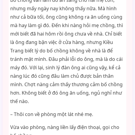
bố chồng vẫn làm đồ ăn sáng cho hai mẹ con,
nhưng mấy ngày nay không thấy nữa. Mà hình
như cả bữa tối, ông cũng không ra ăn uống cùng
mà hay làm gì đó. Đến khi nàng hỏi mẹ chồng, thì
mới biết đã hai hôm rồi ông chưa về nhà. Chỉ biết
là ông đang bận việc ở cửa hàng, nhưng Kiều
Trang biết lý do bố chồng không về nhà là để
tránh mặt mình. Đâu phải lỗi do ông, mà là do cái
máy đó. Với lại, sinh lý đàn ông ai cũng vậy, kể cả
nàng lúc đó cũng đâu làm chủ được bản thân
mình. Chợt nàng cảm thấy thương cảm bố chồng
hơn. Không biết ở đó ông ăn uống, ngủ nghỉ như
thế nào.
– Thôi con về phòng một lát nhé mẹ.
Vừa vào phòng, nàng liền lấy điện thoại, gọi cho