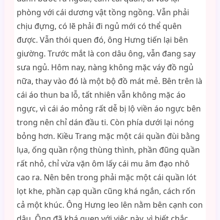
phòng với cái dương vật tồng ngồng. Vẫn phải
chịu đựng, có lẽ phải đi ngủ mới có thể quên
được. Vẫn thói quen đó, ông Hưng tiến lại bên
giường. Trước mắt là con dâu ông, vẫn đang say
sưa ngủ. Hôm nay, nàng không mặc váy đồ ngủ
nữa, thay vào đó là một bộ đồ mát mẻ. Bên trên là
cái áo thun ba lỗ, tất nhiên vẫn không mặc áo
ngực, vì cái áo mỏng rất dễ bị lộ viền áo ngực bên
trong nên chỉ dán đầu ti. Còn phía dưới lại nóng
bỏng hơn. Kiều Trang mặc một cái quần đùi bằng
lụa, ống quần rộng thùng thình, phần đũng quần
rất nhỏ, chỉ vừa vặn ôm lấy cái mu âm đạo nhô
cao ra. Nên bên trong phải mặc một cái quần lót
lọt khe, phần cạp quần cũng khá ngắn, cách rốn
cả một khúc. Ông Hưng leo lên nằm bên cạnh con
dâu. Ông đã khá quen với việc này, vì biết chắc