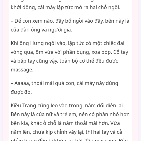
khởi động, cái máy lập tức mở ra hai chỗ ngồi.
– Để con xem nào, đây bố ngồi vào đây, bên này là
của đàn ông và người già.
Khi ông Hưng ngồi vào, lập tức có một chiếc đai
vòng qua, ôm vừa với phần bụng, xoa bóp. Cổ tay
và bắp tay cũng vậy, toàn bộ cơ thể đều được
massage.
– Aaaaa, thoải mái quá con, cái máy này dùng
được đó.
Kiều Trang cũng leo vào trong, nằm đối diện lại.
Bên này là của nữ và trẻ em, nên có phần nhỏ hơn
bên kia, khác ở chỗ là nằm thoải mái hơn. Vừa
nằm lên, chưa kịp chỉnh váy lại, thì hai tay và cả
phần bụng đều bị khóa lại, bắt đầu massage. Bên