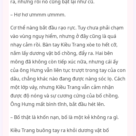
ra, nhưng rồi nó cũng bật lại như cũ.
– Hơ hơ ưmmm ưmmm.
Cơ thể nàng bắt đầu rạo rực. Tuy chưa phải chạm
vào vùng nguy hiểm, nhưng ở đây cũng là quá
nhạy cảm rồi. Bàn tay Kiều Trang xòe to hết cỡ,
nắm lấy dương vật bố chồng, đẩy ra. Hai bên
mông đã không còn tiếp xúc nữa, nhưng cái ấy
của ông Hưng vẫn liên tục trượt trong tay của con
dâu, chẳng khác nào đang được nàng sóc lọ. Cách
một lớp váy, nhưng Kiều Trang vẫn cảm nhận
được độ nóng và sự cương cứng của bố chồng.
Ông Hưng mất bình tĩnh, bắt đầu hét lên.
– Bố thật là khốn nạn, bố là một kẻ không ra gì.
Kiều Trang buông tay ra khỏi dương vật bố