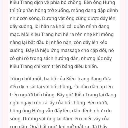
Kiều Trang dịch về phía bố chồng. Bên ông Hưng
thì từ phần hông trở xuống, mông đang dập dềnh
như cơn sóng. Dương vật ông cũng được đẩy lên,
đẩy xuống, lòi hẳn ra khỏi cái quần mình đang
mặc. Môi Kiều Trang hơi hé ra rên nhẹ khi mông
nàng lại bắt đầu bị nhào nặn, còn đẩy lên kéo
xuống. Đây là hiệu ứng massage cho cặp đôi, nó
có ghi rõ trong sách hướng dẫn, nhưng lúc nãy
Kiều Trang chỉ xem trên bảng điều khiển.
Từng chút một, hạ bộ của Kiều Trang đang đưa
đến dịch sát lại với bố chồng, rồi dần dần úp lên
trên người bố chồng. Bây giờ, Kiều Trang lại đang
ngồi ngay trên cái ấy của bố chồng. Bên dưới,
hông ông Hưng vẫn đẩy lên, dập dềnh như cơn
sóng. Dương vật ông lại đâm lên chiếc váy của
con dâu. Quá bất ngờ, khi mở mắt ra, đã thấy