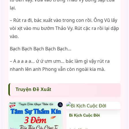
lại.
– Rút ra đi, bác xuất vào trong con rồi. Ông Vũ lấy
vòi xịt vào mu bướm Thảo Vy. Rút cặc ra rồi lại dập
vào.
Bạch Bạch Bạch Bạch Bạch…
– A a a a a… ứ ứ ưm ưm… bác làm gì vậy rút ra
nhanh lên anh Phong vẫn còn ngoài kia mà.
Truyện Đề Xuất
Bi Kịch Cuộc Đời