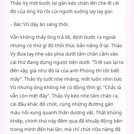
Thảo Vy mới bước lại gần kéo chăn lên che đi cái
đó của ông Vũ rồi cúi người xuống lay lay gọi:
– Bác Vũ dậy ăn sáng thôi.
Vẫn không thấy ông trả lời, định bước ra ngoài
nhưng có thứ gì đó thôi thúc bản năng ở lại. Thảo
Vy đưa tay nhẹ vào phía dưới tấm chăn cầm vào
cái thứ đang dựng ngược bên dưới. “Trời sao lại to
đến vậy, giá như đó là của anh Phong thì tốt biết
mấy”. Thảo Vy tuốt nhẹ nhàng, mắt luôn nhìn bác
Vũ nhưng ông không hề có động tĩnh gì. “Chắc là
vẫn còn mệt đây”. Thảo Vy kéo nhẹ tấm chăn ra,
cái đầu khấc đỏ chót, cùng những đường gân
máu nổi xung quanh thân dương vật. Thật khủng
khiếp, chính thứ này đêm qua đã khuấy động bên
trong mình đến hai lần, mà chỉ chút nữa nàng đã