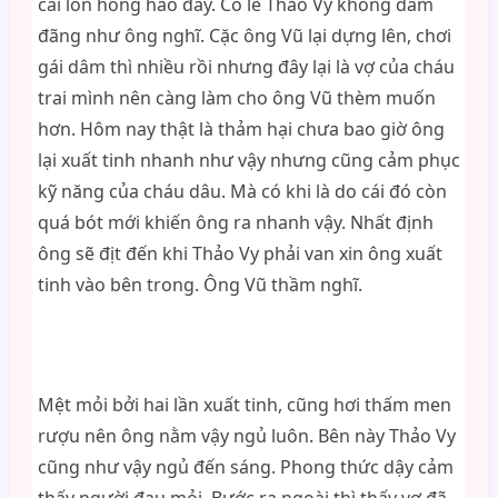
cái lồn hồng hào đấy. Có lẽ Thảo Vy không dâm
đãng như ông nghĩ. Cặc ông Vũ lại dựng lên, chơi
gái dâm thì nhiều rồi nhưng đây lại là vợ của cháu
trai mình nên càng làm cho ông Vũ thèm muốn
hơn. Hôm nay thật là thảm hại chưa bao giờ ông
lại xuất tinh nhanh như vậy nhưng cũng cảm phục
kỹ năng của cháu dâu. Mà có khi là do cái đó còn
quá bót mới khiến ông ra nhanh vậy. Nhất định
ông sẽ địt đến khi Thảo Vy phải van xin ông xuất
tinh vào bên trong. Ông Vũ thầm nghĩ.
Mệt mỏi bởi hai lần xuất tinh, cũng hơi thấm men
rượu nên ông nằm vậy ngủ luôn. Bên này Thảo Vy
cũng như vậy ngủ đến sáng. Phong thức dậy cảm