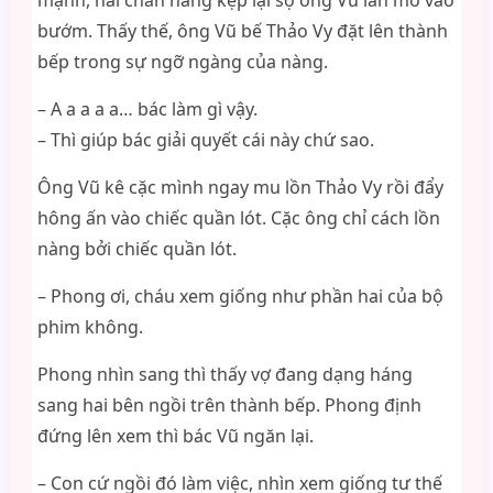
mạnh, hai chân nàng kẹp lại sợ ông Vũ lần mò vào
bướm. Thấy thế, ông Vũ bế Thảo Vy đặt lên thành
bếp trong sự ngỡ ngàng của nàng.
– A a a a a… bác làm gì vậy.
– Thì giúp bác giải quyết cái này chứ sao.
Ông Vũ kê cặc mình ngay mu lồn Thảo Vy rồi đẩy
hông ấn vào chiếc quần lót. Cặc ông chỉ cách lồn
nàng bởi chiếc quần lót.
– Phong ơi, cháu xem giống như phần hai của bộ
phim không.
Phong nhìn sang thì thấy vợ đang dạng háng
sang hai bên ngồi trên thành bếp. Phong định
đứng lên xem thì bác Vũ ngăn lại.
– Con cứ ngồi đó làm việc, nhìn xem giống tư thế