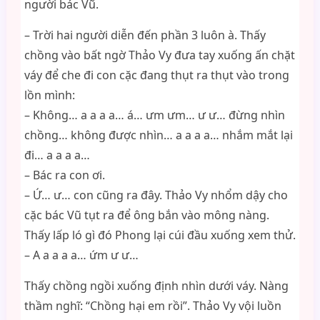
người bác Vũ.
– Trời hai người diễn đến phần 3 luôn à. Thấy
chồng vào bất ngờ Thảo Vy đưa tay xuống ấn chặt
váy để che đi con cặc đang thụt ra thụt vào trong
lồn mình:
– Không… a a a a… á… ưm ưm… ư ư… đừng nhìn
chồng… không được nhìn… a a a a… nhắm mắt lại
đi… a a a a…
– Bác ra con ơi.
– Ứ… ư… con cũng ra đây. Thảo Vy nhổm dậy cho
cặc bác Vũ tụt ra để ông bắn vào mông nàng.
Thấy lấp ló gì đó Phong lại cúi đầu xuống xem thử.
– A a a a a… ứm ư ư…
Thấy chồng ngồi xuống định nhìn dưới váy. Nàng
thầm nghĩ: “Chồng hại em rồi”. Thảo Vy vội luồn