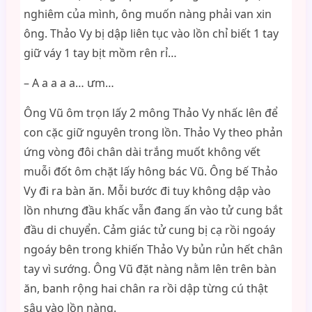
nghiêm của mình, ông muốn nàng phải van xin
ông. Thảo Vy bị dập liên tục vào lồn chỉ biết 1 tay
giữ váy 1 tay bịt mồm rên rỉ…
– A a a a a… ưm…
Ông Vũ ôm trọn lấy 2 mông Thảo Vy nhấc lên để
con cặc giữ nguyên trong lồn. Thảo Vy theo phản
ứng vòng đôi chân dài trắng muốt không vết
muỗi đốt ôm chặt lấy hông bác Vũ. Ông bế Thảo
Vy đi ra bàn ăn. Mỗi bước đi tuy không dập vào
lồn nhưng đầu khấc vẫn đang ấn vào tử cung bắt
đầu di chuyển. Cảm giác tử cung bị cạ rồi ngoáy
ngoáy bên trong khiến Thảo Vy bủn rủn hết chân
tay vì sướng. Ông Vũ đặt nàng nằm lên trên bàn
ăn, banh rộng hai chân ra rồi dập từng cú thật
sâu vào lồn nàng.