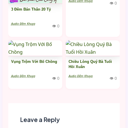
Audio Đêm Khuya
👁 0
3 Đêm Bán Thân 20 Tỷ
Audio Đêm Khuya
👁 0
Vụng Trộm Với Bố Chồng
Chiều Lòng Quý Bà Tuổi
Hồi Xuân
Audio Đêm Khuya
Audio Đêm Khuya
👁 0
👁 0
Leave a Reply