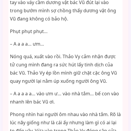
tay vào váy cầm dương vật bác Vũ đút lại vào
trong bướm mình sợ chồng thấy dương vật ông
Vũ đang không có bảo hộ.
Phụt phụt phụt…
– A a a a… ưm…
Nóng quá, xuất vào rồi. Thảo Vy cảm nhận được
tử cung mình đang ra sức hút lấy tinh dịch của
bác Vũ. Thảo Vy ép lồn mình giữ chặt cặc ông Vũ
quay người lại nằm úp xuống người ông Vũ.
– A a a a a… vào ưm ư… vào nhà tắm… bế con vào
nhanh lên bác Vũ ơi.
Phong nhìn hai người ôm nhau vào nhà tắm. Rõ là
lúc nãy giống như là cái ấy nhưng làm gì có ai lại
to đến vậy. Vừa vào trong Thảo Vy đóng sập cửa