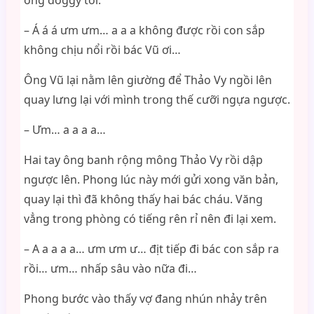
ông doggy tới.
– Á á á ưm ưm… a a a không được rồi con sắp
không chịu nổi rồi bác Vũ ơi…
Ông Vũ lại nằm lên giường để Thảo Vy ngồi lên
quay lưng lại với mình trong thế cưỡi ngựa ngược.
– Ưm… a a a a…
Hai tay ông banh rộng mông Thảo Vy rồi dập
ngược lên. Phong lúc này mới gửi xong văn bản,
quay lại thì đã không thấy hai bác cháu. Văng
vẳng trong phòng có tiếng rên rỉ nên đi lại xem.
– A a a a a… ưm ưm ư… địt tiếp đi bác con sắp ra
rồi… ưm… nhấp sâu vào nữa đi…
Phong bước vào thấy vợ đang nhún nhảy trên