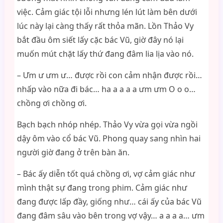
việc. Cảm giác tội lỗi nhưng lén lút làm bên dưới
lúc này lại càng thấy rất thỏa mãn. Lồn Thảo Vy
bắt đầu ôm siết lấy cặc bác Vũ, giờ đây nó lại
muốn mút chặt lấy thứ đang đâm lia lịa vào nó.
– Ưm ư ưm ư… được rồi con cảm nhận được rồi…
nhấp vào nữa đi bác… ha a a a a ưm ưm O o o…
chồng ơi chồng ơi.
Bạch bạch nhóp nhép. Thảo Vy vừa gọi vừa ngồi
dậy ôm vào cổ bác Vũ. Phong quay sang nhìn hai
người giờ đang ở trên bàn ăn.
– Bác ấy diễn tốt quá chồng ơi, vợ cảm giác như
mình thật sự đang trong phim. Cảm giác như
đang được lấp đầy, giống như… cái ấy của bác Vũ
đang đâm sâu vào bên trong vợ vậy… a a a a… ưm