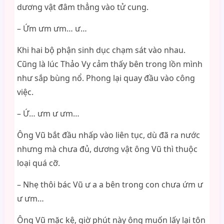
dương vật đâm thẳng vào tử cung.
– Ứm ưm ưm… ư…
Khi hai bộ phận sinh dục chạm sát vào nhau.
Cũng là lúc Thảo Vy cảm thấy bên trong lồn mình
như sắp bùng nổ. Phong lại quay đầu vào công
việc.
– Ứ… ưm ư ưm…
Ông Vũ bắt đầu nhấp vào liên tục, dù đã ra nước
nhưng mà chưa đủ, dương vật ông Vũ thì thuộc
loại quá cỡ.
– Nhẹ thôi bác Vũ ư a a bên trong con chưa ứm ư
ư ưm…
Ông Vũ mặc kệ, giờ phút này ông muốn lấy lại tôn