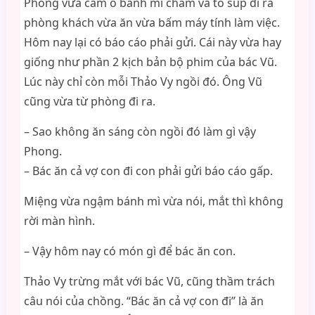
Phong vừa cầm ổ bánh mì chấm và tô súp đi ra
phòng khách vừa ăn vừa bấm máy tính làm việc.
Hôm nay lại có báo cáo phải gửi. Cái này vừa hay
giống như phần 2 kịch bản bộ phim của bác Vũ.
Lúc này chỉ còn mỗi Thảo Vy ngồi đó. Ông Vũ
cũng vừa từ phòng đi ra.
– Sao không ăn sáng còn ngồi đó làm gì vậy
Phong.
– Bác ăn cả vợ con đi con phải gửi báo cáo gấp.
Miệng vừa ngậm bánh mì vừa nói, mắt thì không
rời màn hình.
– Vậy hôm nay có món gì để bác ăn con.
Thảo Vy trừng mắt với bác Vũ, cũng thầm trách
câu nói của chồng. “Bác ăn cả vợ con đi” là ăn