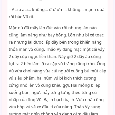
– A a a a a… không… ứ ứ ưm… không… mạnh quá
rồi bác Vũ ơi.
Mặc dù đã mấy lần đút vào rồi nhưng lần nào
cũng làm nàng như bay bổng. Lồn như bị xé toạc
ra nhưng lại được lấp đầy bên trong khiến nàng
thỏa mãn vô cùng. Thảo Vy đang mặc một cái váy
2 dây cúp ngực liền thân. Nãy giờ 2 dây áo cũng
tụt ra 2 bên làm lộ ra cặp vú trắng căng tròn. Ông
Vũ vừa chơi nàng vừa cúi người xuống bú mút cặp
vú siêu phẩm, hai núm vú bị kích thích cương
cứng nhô lên vô cùng khêu gợi. Hai mông bị ép
xuống bàn, ngực nảy tưng tưng theo từng cú
nhấp của ông Vũ. Bạch bạch bạch. Vừa nhấp ông
vừa bóp vú và xe đầu ti của nàng. Thảo Vy sung
sướng mắt nhìn chồng vẫn đang cắm đầu làm