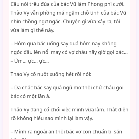
Câu nói trêu đùa của bác Vũ làm Phong phì cười.
Thảo Vy vẫn phồng má ngậm chỗ tinh của bác Vũ
nhìn chồng ngơ ngác. Chuyện gì vừa xảy ra, tôi
vừa làm gì thế này.
– Hôm qua bác uống say quá hôm nay không
ngóc đầu lên nổi may có vợ cháu nãy giờ gọi bác…
– Ứm… ực… ực…
Thảo Vy cố nuốt xuống hết rồi nói:
– Dạ chắc bác say quá ngủ mơ thôi chứ cháu gọi
bác có một lần à.
Thảo Vy đang cố chối việc mình vừa làm. Thật điên
rồ không hiểu sao mình lại làm vậy.
– Mình ra ngoài ăn thôi bác vợ con chuẩn bị sẵn