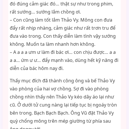
đó đúng cảm giác đó… thật sự như trong phim,
rất sướng… sướng lắm chồng ơi.
– Con cũng làm tốt lắm Thảo Vy. Mông con đưa
đẩy rất nhịp nhàng, cảm giác như rất trơn tru để
đưa vào trong. Con thấy diễn làm tình vậy sướng
không. Muốn ta làm nhanh hơn không.
– A a a a ưm ư làm đi bác ơi… con chịu được… a a
a a… ứm ư ư… đẩy mạnh vào, dùng hết kỹ năng đi
diễn của bác hôm nay đi.
Thấy mục đích đã thành công ông và bế Thảo Vy
vào phòng của hai vợ chồng. Sợ đi vào phòng
chồng nhìn thấy nên Thảo Vy kéo dây áo lại như
cũ. Ở dưới tử cung nàng lại tiếp tục bị ngoáy tròn
bên trong. Bạch Bạch Bạch. Ông Vũ đặt Thảo Vy
quỳ chổng mông trên mép giường từ phía sau