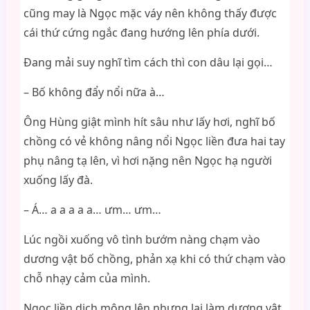
cũng may là Ngọc mặc váy nên không thấy được
cái thứ cứng ngắc đang hướng lên phía dưới.
Đang mải suy nghĩ tìm cách thì con dâu lại gọi…
– Bố không đẩy nổi nữa à…
Ông Hùng giật mình hít sâu như lấy hơi, nghĩ bố
chồng có vẻ không nâng nổi Ngọc liền đưa hai tay
phụ nâng tạ lên, vì hơi nặng nên Ngọc hạ người
xuống lấy đà.
– Á… a a a a a… ưm… ưm…
Lúc ngồi xuống vô tình bướm nàng chạm vào
dương vật bố chồng, phản xạ khi có thứ chạm vào
chỗ nhạy cảm của mình.
Ngọc liền dịch mông lên nhưng lại làm dương vật