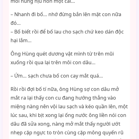
môi nũng nịu hôn một cái…
– Nhanh đi bố… nhớ đừng bắn lên mặt con nữa
đó…
– Bố biết rồi để bố lau cho sạch chứ keo dán độc
hại lắm…
Ông Hùng quét dương vật mình từ trên mũi
xuống rồi qua lại trên môi con dâu…
– Ứm… sạch chưa bố con cay mắt quá…
Rồi rồi đợi bố tí nữa, ông Hùng sợ con dâu mở
mắt ra lại thấy con cu đang hướng thẳng vào
miệng nàng nên vội lau sạch và kéo quần lên, một
lúc sau, khi bịt xong lại ống nước ông liền nói con
dâu đã sửa xong, nàng mở mắt thấy người ướt
nhẹp cặp ngực to tròn cùng cặp mông quyến rũ