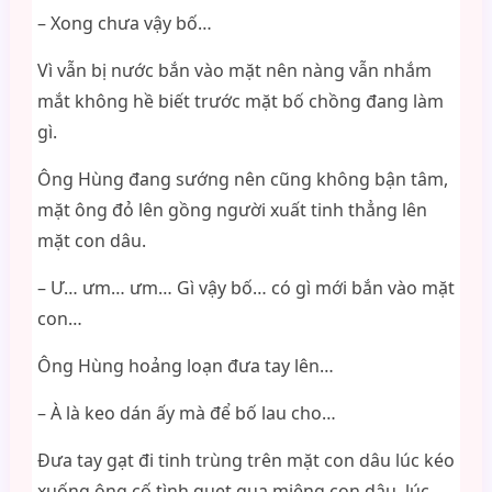
– Xong chưa vậy bố…
Vì vẫn bị nước bắn vào mặt nên nàng vẫn nhắm
mắt không hề biết trước mặt bố chồng đang làm
gì.
Ông Hùng đang sướng nên cũng không bận tâm,
mặt ông đỏ lên gồng người xuất tinh thẳng lên
mặt con dâu.
– Ư… ưm… ưm… Gì vậy bố… có gì mới bắn vào mặt
con…
Ông Hùng hoảng loạn đưa tay lên…
– À là keo dán ấy mà để bố lau cho…
Đưa tay gạt đi tinh trùng trên mặt con dâu lúc kéo
xuống ông cố tình quẹt qua miệng con dâu, lúc