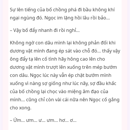
Sự lên tiếng của bố chồng phá đi bầu không khí
ngại ngùng đó. Ngọc im lặng hồi lâu rồi bảo…
– Vậy bố đẩy nhanh đi rồi nghỉ…
Không ngờ con dâu mình lại không phản đối khi
dương vật mình đang ép sát vào chỗ đó… thấy vậy
ông đẩy tạ lên cố tình hãy hông cao lên cho
dương vật mình trượt lên xuống trên mép bướm
con dâu. Ngọc lúc này vẫn ép chặt bướm mình
xuống vì nàng sợ giống như lúc nãy, sợ đầu khấc
của bố chồng lại chọc vào miệng âm đạo của
mình… cũng chỉ còn vài cái nữa nên Ngọc cố gắng
cho xong.
– Ứm… ưm… ư… ưm… hơ… ơ…