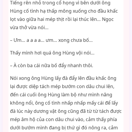
Tiếng rên nhỏ trong cổ họng vì bên dưới ông
Hùng cố tình hạ thấp mông xuống cho đầu khấc
lọt vào giữa hai mép thịt rồi lại thúc lên… Ngọc
vừa thở vừa nói…
– Ưm… a a a a… ưm… xong chưa bố…
Thấy mình hơi quá ông Hùng vội nói…
– À còn ba cái nữa bố đẩy nhanh thôi.
Nói xong ông Hùng lấy đà đẩy lên đầu khấc ông
lại được diệp tách mép bướm con dâu chui lên,
đến cái cuối ông Hùng làm bộ như mình nâng
không nổi, ông cố tình nhấp nhấp mấy cái để lấy
đà lúc này dương vật ông cũng đã từ từ tách được
mép âm hộ của con dâu chui vào, cảm thấy phía
dưới bướm mình đang bị thứ gì đó nông ra, cảm