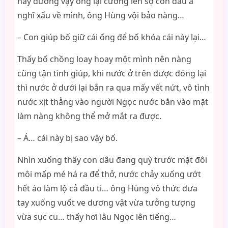
này dương vậy ông lại cương lên sợ con dâu a
nghĩ xấu về mình, ông Hùng vội bảo nàng…
– Con giúp bố giữ cái ống để bố khóa cái này lại…
Thấy bố chồng loay hoay một mình nên nàng
cũng tận tình giúp, khi nước ở trên được đóng lại
thì nước ở dưới lại bắn ra qua mấy vết nứt, vô tình
nước xịt thẳng vào người Ngọc nước bắn vào mặt
làm nàng không thể mở mắt ra được.
– Á… cái này bị sao vậy bố.
Nhìn xuống thấy con dâu đang quỳ trước mặt đôi
môi mấp mé há ra để thở, nước chảy xuống ướt
hết áo làm lộ cả đầu ti… ông Hùng vô thức đưa
tay xuống vuốt ve dương vật vừa tưởng tượng
vừa sục cu… thấy hơi lâu Ngọc lên tiếng…