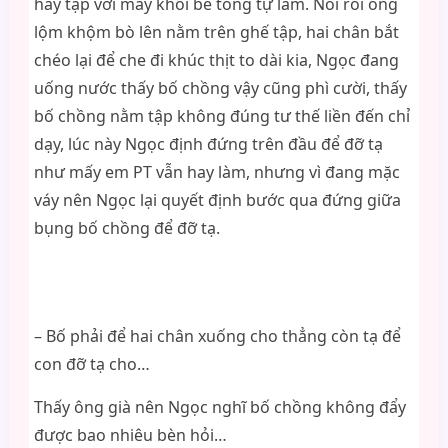
hay tập với mấy khối bê tông tự làm. Nói rồi ông
lộm khộm bò lên nằm trên ghế tập, hai chân bắt
chéo lại để che đi khúc thịt to dài kia, Ngọc đang
uống nước thấy bố chồng vậy cũng phì cười, thấy
bố chồng nằm tập không đúng tư thế liền đến chỉ
dạy, lúc này Ngọc định đứng trên đầu để đỡ tạ
như mấy em PT vẫn hay làm, nhưng vì đang mặc
váy nên Ngọc lại quyết định bước qua đứng giữa
bụng bố chồng để đỡ tạ.
– Bố phải để hai chân xuống cho thẳng còn tạ để
con đỡ tạ cho…
Thấy ông già nên Ngọc nghĩ bố chồng không đẩy
được bao nhiêu bèn hỏi…