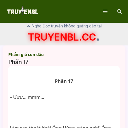
Skip
Sear
to
Main
content
🔥 Nghe Đọc truyện không quảng cáo tại
Menu
TRUYENBL.CC
🔥
Phẩm giá con dâu
Phần 17
Phần 17
– Ưưư… mmm…