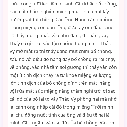
thức cong lưỡi lên liếm quanh đầu khấc bố chồng,
hai mắt nhắm nghiền miệng mút chụt chụt lấy
dương vật bố chồng. Cặc Ông Hùng căng phồng
trong miệng con dâu. Ông đưa tay ôm đầu nàng
rồi hẩy mông nhấp vào như đang địt nàng vậy.
Thấy có gì chọt vào tận cuống họng mình. Thảo
Vy mở mắt ra thì thấy đang mút chim bố chồng.
Xấu hổ với điều đó nàng đẩy bố chồng ra rồi chạy
về phòng, vào nhà tắm soi gương thì thấy vẫn còn
một ít tinh dịch chảy ra từ khóe miệng và lượng
lớn tinh dịch của bố chồng dính trên mặt, nàng
vội rửa mặt súc miệng nàng thầm nghĩ trời ơi sao
cái đó của bố lại to vậy Thảo Vy phồng hai má nhớ
lại cảnh ông nhấp cái đó trong miệng “Trời mình
lại chủ động nuốt tinh của ông và điều tệ hại là
mình đã… ngậm vào cái đó của bố chồng. Và còn