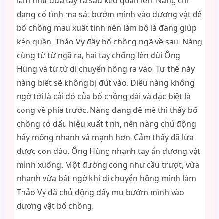
làm như đưa tay ra sau kéo quần lên. Nàng chỉ
đang cố tình ma sát bướm mình vào dương vật để
bố chồng mau xuất tinh nên làm bộ là đang giúp
kéo quần. Thảo Vy đầy bố chồng ngã về sau. Nàng
cũng từ từ ngã ra, hai tay chống lên đùi Ông
Hùng và từ từ di chuyển hông ra vào. Tư thế này
nàng biết sẽ không bị đút vào. Điều nàng không
ngờ tới là cải đó của bố chồng dài và đặc biệt là
cong về phía trước. Nàng đang đê mê thì thấy bố
chồng có dấu hiệu xuất tinh, nên nàng chủ động
hẩy mông nhanh và mạnh hơn. Cảm thấy đã lừa
được con dâu. Ông Hùng nhanh tay ấn dương vật
mình xuống. Một đường cong như cầu trượt, vừa
nhanh vừa bất ngờ khi di chuyển hông mình làm
Thảo Vy đã chủ động đẩy mu bướm mình vào
dương vật bố chồng.