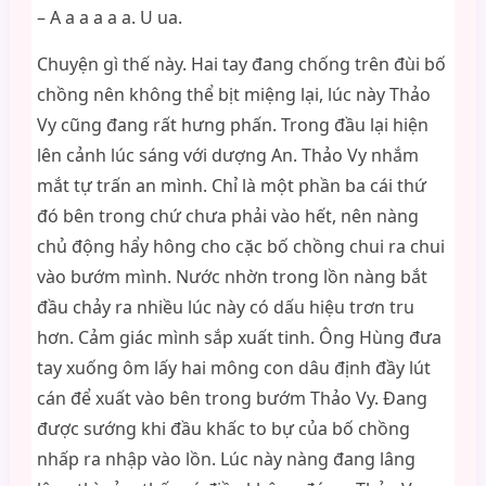
– A a a a a a. U ua.
Chuyện gì thế này. Hai tay đang chống trên đùi bố
chồng nên không thể bịt miệng lại, lúc này Thảo
Vy cũng đang rất hưng phấn. Trong đầu lại hiện
lên cảnh lúc sáng với dượng An. Thảo Vy nhắm
mắt tự trấn an mình. Chỉ là một phần ba cái thứ
đó bên trong chứ chưa phải vào hết, nên nàng
chủ động hẩy hông cho cặc bố chồng chui ra chui
vào bướm mình. Nước nhờn trong lồn nàng bắt
đầu chảy ra nhiều lúc này có dấu hiệu trơn tru
hơn. Cảm giác mình sắp xuất tinh. Ông Hùng đưa
tay xuống ôm lấy hai mông con dâu định đầy lút
cán để xuất vào bên trong bướm Thảo Vy. Đang
được sướng khi đầu khấc to bự của bố chồng
nhấp ra nhập vào lồn. Lúc này nàng đang lâng