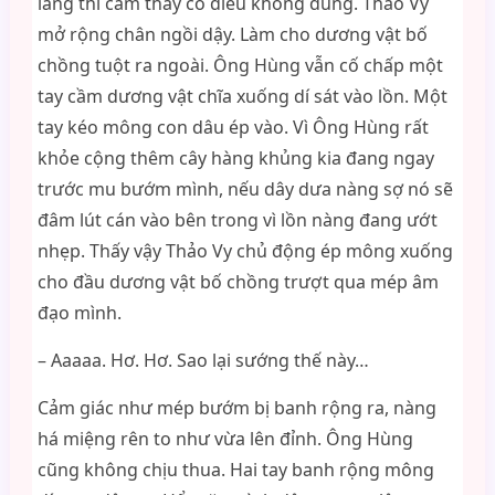
lâng thì cảm thấy có điều không đúng. Thảo Vy
mở rộng chân ngồi dậy. Làm cho dương vật bố
chồng tuột ra ngoài. Ông Hùng vẫn cố chấp một
tay cầm dương vật chĩa xuống dí sát vào lồn. Một
tay kéo mông con dâu ép vào. Vì Ông Hùng rất
khỏe cộng thêm cây hàng khủng kia đang ngay
trước mu bướm mình, nếu dây dưa nàng sợ nó sẽ
đâm lút cán vào bên trong vì lồn nàng đang ướt
nhẹp. Thấy vậy Thảo Vy chủ động ép mông xuống
cho đầu dương vật bố chồng trượt qua mép âm
đạo mình.
– Aaaaa. Hơ. Hơ. Sao lại sướng thế này…
Cảm giác như mép bướm bị banh rộng ra, nàng
há miệng rên to như vừa lên đỉnh. Ông Hùng
cũng không chịu thua. Hai tay banh rộng mông