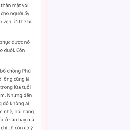
 thân mật với
ù cho người ấy
 vẹn lời thề bí
n phục được nó
eo đuổi. Còn
g bố chồng Phú
ởi ông cũng là
trong lứa tuổi
 năm. Nhưng đến
ng đó không ai
lè nhè, nói năng
lúc ở sân bay mà
chí cô còn có ý