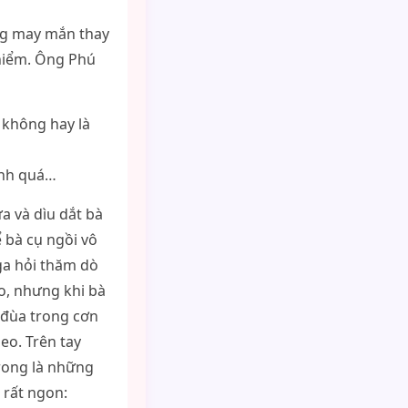
ng may mắn thay
 hiểm. Ông Phú
a không hay là
ạnh quá…
 và dìu dắt bà
ể bà cụ ngồi vô
ga hỏi thăm dò
to, nhưng khi bà
 đùa trong cơn
eo. Trên tay
rong là những
 rất ngon: