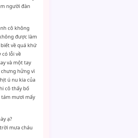
làm người đàn
đình cô không
ứ không được làm
 biết về quá khứ
có lỗi về
tay và một tay
n chưng hửng vì
hịt ú nu kia của
hi cô thấy bố
g tám mươi mấy
ày ạ?
 trời mưa cháu