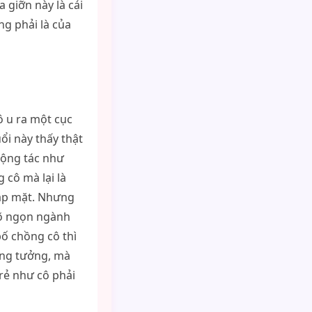
 giỡn này là cái
g phải là của
ô u ra một cục
ổi này thấy thật
 động tác như
cô mà lại là
gặp mặt. Nhưng
rõ ngọn ngành
bố chồng cô thì
ằng tưởng, mà
trẻ như cô phải