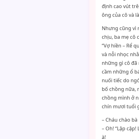
định cao vút tr
ông của cô và l
Nhưng cũng vì n
chịu, ba mẹ cô 
“Vợ hiền – Rể q
và nỗi nhọc nhằ
những gì cô đã 
cầm những ổ bán
nuối tiếc do ng
bố chồng nữa, m
chồng mình ở n
chín mươi tuổi g
– Cháu chào bà 
– Oh! “Lập cập!
à!