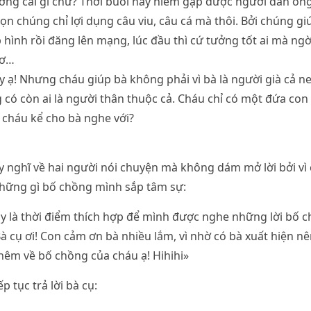
ờng cái gì chứ? Thời buổi này hiếm gặp được người đàn ôn
ọn chúng chỉ lợi dụng câu viu, câu cá mà thôi. Bởi chúng g
hình rồi đăng lên mạng, lúc đầu thì cứ tưởng tốt ai mà ngờ h
ươ…
 vậy ạ! Nhưng cháu giúp bà không phải vì bà là người già cả 
 có còn ai là người thân thuộc cả. Cháu chỉ có một đứa con 
y cháu kể cho bà nghe với?
y nghĩ về hai người nói chuyện mà không dám mở lời bởi v
những gì bố chồng mình sắp tâm sự:
ây là thời điểm thích hợp để mình được nghe những lời bố
Bà cụ ơi! Con cảm ơn bà nhiều lắm, vì nhờ có bà xuất hiện n
thêm về bố chồng của cháu ạ! Hihihi»
 tục trả lời bà cụ: