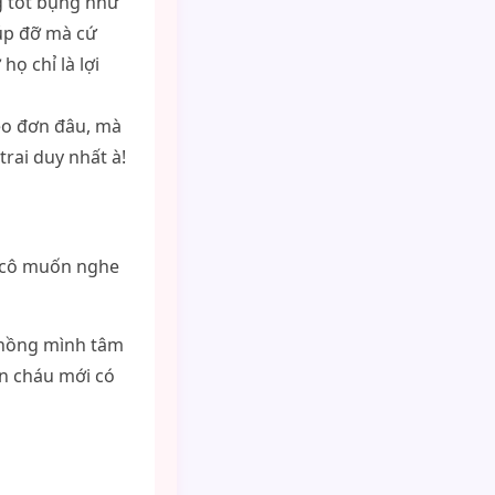
g tốt bụng như
iúp đỡ mà cứ
ọ chỉ là lợi
neo đơn đâu, mà
trai duy nhất à!
ì cô muốn nghe
 chồng mình tâm
ên cháu mới có