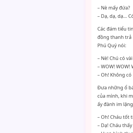
– Nè mấy đứa?
– Dạ, dạ, dạ… C
Các đám tiểu ti
đồng thanh trả 
Phú Quý nói:
– Nè! Chú có và
– WOW! WOW! W
– Oh! Không có 
Đưa những ổ bán
của mình, khi m
ấy đành im lặng
– Oh! Cháu tốt t
– Dạ! Cháu thấy