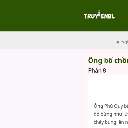
Skip
to
content
🔥 Ng
Ông bố chồ
Phần 8
Ông Phú Quý bật
đỏ bừng như lửa
cháy bùng lên n