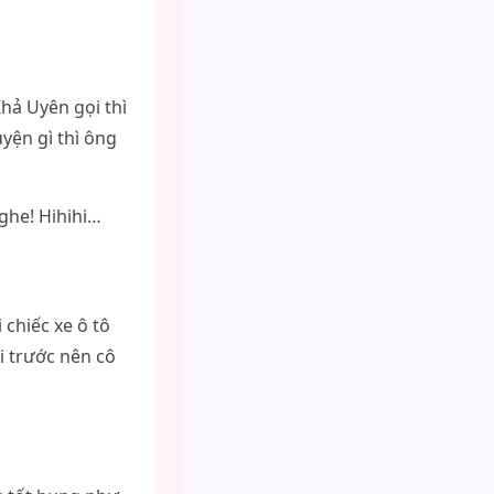
hả Uyên gọi thì
yện gì thì ông
ghe! Hihihi…
chiếc xe ô tô
i trước nên cô