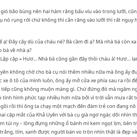
gió bão bùng nên hai hàm răng bấu víu vào trong lưỡi, cũ
cụ nó rụng rời chứ không thì cắn răng vào lưỡi thì rất nguy
thế ạ! Đây cây dù của cháu nè? Bà cầm đi ạ? Mà nhà bà còn x
 bà về nhà ạ?
! Lập cập » Hươ… Nhà bà cũng gần đây thôi cháu à! Hươ… l
yên không chờ cho bà cụ nói thêm nhiều nữa mà ông ấy đưa
c xe ô tô của mình luôn, ông ấy mở cửa xe phía sau ra rồi đ
ỏi tiếp cũng không muộn màng gì. Chứ đứng đó mà ngâm n
ho tình hình phức tạp nhiều hơn nữa bởi vì trời vẫn mưa rất 
ngồi rồi thì ông ta chạy một mạch đến đám trẻ con đang nô
 hai cặp mắt của Khả Uyên với bà cụ già ngơ ngác dõi nhìn th
m túi ny – lông đựng những ổ bánh mì kem ngọt lịm, bên t
trắng, tím, xanh được người bán vo tròn nhìn thật là đẹp và