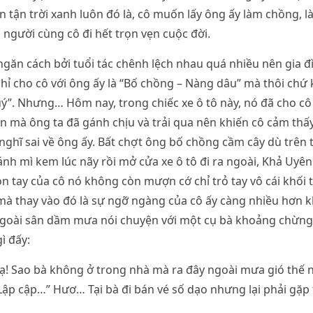
ên tận trời xanh luôn đó là, cô muốn lấy ông ấy làm chồng, 
à người cùng cô đi hết trọn vẹn cuộc đời.
găn cách bởi tuổi tác chênh lệch nhau quá nhiều nên gia 
chỉ cho cô với ông ấy là “Bố chồng – Nàng dâu” mà thôi ch
uý”. Nhưng… Hôm nay, trong chiếc xe ô tô này, nó đã cho cô
n mà ông ta đã gánh chịu và trải qua nên khiến cô cảm thấy 
nghĩ sai về ông ấy. Bất chợt ông bố chồng cầm cây dù trên 
h mì kem lúc nãy rồi mở cửa xe ô tô đi ra ngoài, Khả Uyê
ón tay của cô nó không còn mượn cớ chỉ trỏ tay vô cái khối t
à thay vào đó là sự ngỡ ngàng của cô ấy càng nhiều hơn k
goài sân dầm mưa nói chuyện với một cụ bà khoảng chừn
ì đấy:
ạ! Sao bà không ở trong nhà mà ra đây ngoài mưa gió thế n
 Lập cập…” Hươ… Tại bà đi bán vé số dạo nhưng lại phải gặp