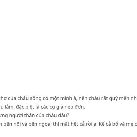
ổi thơ của cháu sống có một mình à, nên cháu rất quý mến 
 lắm, đặc biệt là các cụ già neo đơn.
ng người thân của cháu đâu?
n bên nội và bên ngoại thì mất hết cả rồi ạ! Kể cả bố và mẹ