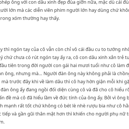
hép ông với con dâu xinh đẹp đùa giỡn nữa, mặc dù cái đùa
ười lớn mà các diễn viên phim người lớn hay dùng chứ khôn
trong xóm thường hay thấy.
y thì ngón tay của cô vẫn còn chỉ vô cái đầu cu to tướng nh
 chứ chưa có rút ngón tay ấy ra, cô con dâu xinh xắn trẻ tu
n đầu tiên trong đời người con gái hai mươi tuổi như cô làm
àn ông, nhưng mà… Người đàn ông này không phải là chồng 
mà trước đây khi về làm dâu thì cô hay hờn giận mỗi khi 
đàn ông ấy đang ngồi đối diện cùng cô và đã cho cô hiểu 
vấn đề mà cô đã hiểu lầm về đức tính của ông ấy. Bởi vì ông 
h mạnh rất tốt chứ không có bét lè nhè rượu bia như cô h
ực tiếp và gần gũi thân mật hơn thì khiến cho người phụ nữ 
m.