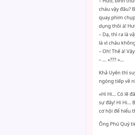
– Hươ, bình thư
cháu vậy đâu? B
quay phim chụp 
dụng thôi à! H
– Dạ, thì ra là
là vì cháu không
– Oh! Thế à! Vậ
– … «??? »…
Khả Uyên thì su
ngóng tiếp về 
«Hi Hi… Có lẽ đ
sự đây! Hi Hi… 
cơ hội để hiểu 
Ông Phú Quý tiếp