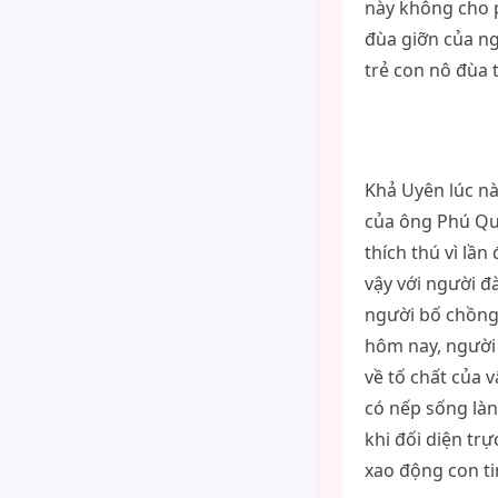
này không cho p
đùa giỡn của ng
trẻ con nô đùa 
Khả Uyên lúc nà
của ông Phú Quý
thích thú vì lầ
vậy với người đ
người bố chồng 
hôm nay, người 
về tố chất của 
có nếp sống làn
khi đối diện tr
xao động con ti