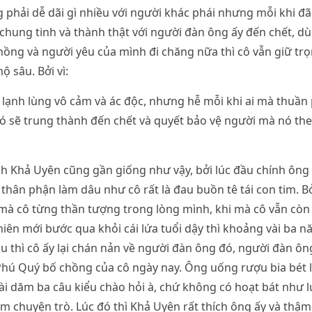
phải dễ dãi gì nhiều với người khác phái nhưng mỗi khi đã
y chung tinh và thành thật với người đàn ông ấy đến chết, d
hồng và người yêu của mình đi chăng nữa thì cô vẫn giữ trọn
ộ sâu. Bởi vì:
ó lạnh lùng vô cảm và ác độc, nhưng hễ mỗi khi ai mà thuầ
 nó sẽ trung thành đến chết và quyết bảo vệ người mà nó th
nh Khả Uyên cũng gần giống như vậy, bởi lúc đầu chính ôn
thân phận làm dâu như cô rất là đau buồn tê tái con tim. B
à cô từng thần tượng trong lòng mình, khi mà cô vẫn còn 
hiên mới bước qua khỏi cái lứa tuổi dậy thì khoảng vài ba
âu thì cô ấy lại chán nản về người đàn ông đó, người đàn ô
 Phú Quý bố chồng của cô ngày nay. Ông uống rượu bia bét 
 vài dăm ba câu kiểu chào hỏi à, chứ không có hoạt bát như 
ỏm chuyện trò. Lúc đó thì Khả Uyên rất thích ông ấy và thậm 