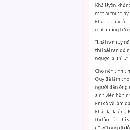
Khả Uyên không 
một ai thì cô ấ
không phải là c
mật xuống tới m
“Loài rắn tuy n
thì loài rắn đó
ngược lại thì…”
Cho nên tính tì
Quý đã làm cho 
người đàn ông m
sinh viên hồn n
khi cô về làm d
khác lại là ông
thì lủn củn chỉ
cô với ông dí d