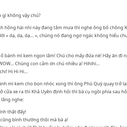
ó gì không vậy chú?
nh hồng hài nhi này đang tắm mưa thì nghe ông bố chồng K
lời « dạ, dạ, dạ… », chúng nó đang ngơ ngác không hiểu chu
i ổ bánh mì kem ngon lắm! Chú cho mấy đứa nè! Hãy ăn đi n
OW… Chúng con cảm ơn chú nhiều ạ! Hihihi…
chi! Hi Hi Hi…
h mì kem cho bọn nhóc xong thì ông Phú Quý quay trở lại 
ở cửa xe ra thì Khả Uyên định hỏi thì bà cụ ngồi phía sau hỏ
 lắng nghe:
ính thật đấy!
 cũng bình thường thôi mà bà ạ!