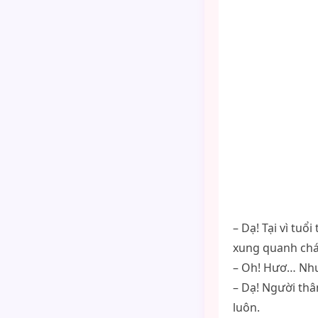
– Dạ! Tại vì tu
xung quanh cháu
– Oh! Hươ… Như
– Dạ! Người thâ
luôn.