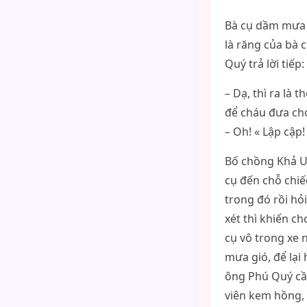
Bà cụ dầm mưa 
là răng của bà 
Quý trả lời tiếp:
– Dạ, thì ra là 
để cháu đưa cho
– Oh! « Lập cập
Bố chồng Khả U
cụ đến chỗ chiế
trong đó rồi h
xét thì khiến c
cụ vô trong xe 
mưa gió, để lại
ông Phú Quý cầ
viên kem hồng, 