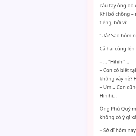
câu tay ông bố 
Khi bố chồng – 
tiếng, bởi vì:
“Uả? Sao hôm na
Cả hai cùng lên
– … “Hihihi”…
– Con có biết t
không vậy nè? 
– Ưm… Con cũng 
Hihihi…
Ông Phú Quý mu
không có ý gì xấ
– Sở dĩ hôm nay