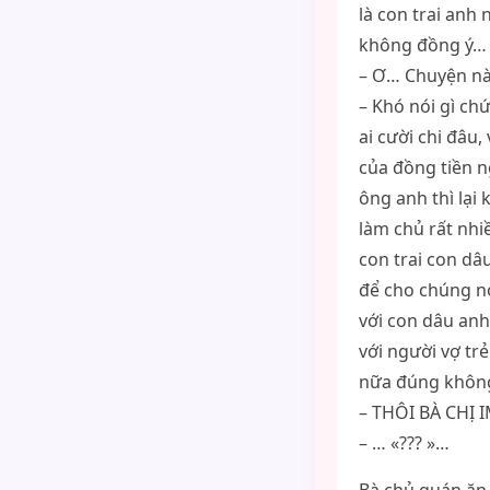
là con trai anh
không đồng ý…
– Ơ… Chuyện nà
– Khó nói gì chứ
ai cười chi đâu,
của đồng tiền n
ông anh thì lại
làm chủ rất nhi
con trai con dâu
để cho chúng nó
với con dâu anh
với người vợ tr
nữa đúng khôn
– THÔI BÀ CHỊ 
– … «??? »…