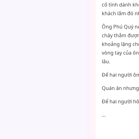
cố tình dành kh
khách lắm đó 
Ông Phú Quý nó
cháy thắm đượm
khoảng lặng cho
vòng tay của ô
lâu.
Để hai người 
Quán ăn nhưng
Để hai người h
…