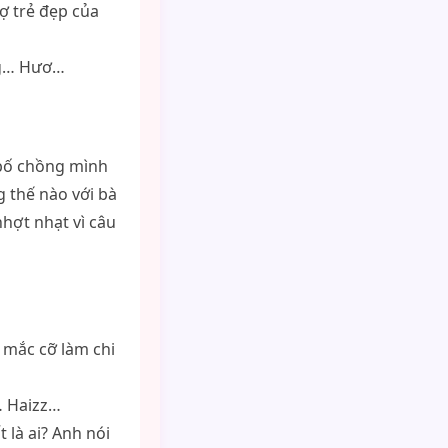
ợ trẻ đẹp của
ông… Hươ…
 bố chồng mình
 thế nào với bà
hợt nhạt vì câu
m mắc cỡ làm chi
… Haizz…
 là ai? Anh nói