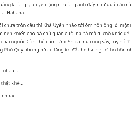
oảng không gian yên lặng cho ông anh đấy, chứ quán ăn củ
nha! Hahaha…
i chưa tròn câu thì Khả Uyên nhào tới ôm hôn ông, ôi một
 nên khiến cho bà chủ quán cười ha hả mà đi chỗ khác để 
 hai người. Còn chú cún cưng Shiba Inu cũng vậy, tuy nó 
ng Phú Quý nhưng nó cứ lặng im để cho hai người họ hôn n
ôm nhau…
 thật khẽ…
ôn nhau’