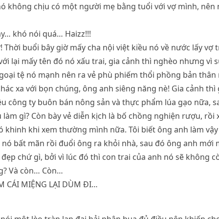
 nó không chịu có một người mẹ bằng tuổi với vợ mình, nên
y… khó nói quá… Haizz!!!
! Thời buổi bây giờ mấy cha nội việt kiều nó về nước lấy vợ t
 với lại mấy tên đó nó xấu trai, gia cảnh thì nghèo nhưng vì 
goại tệ nó mạnh nên ra vẻ phù phiếm thổi phồng bản thân 
 khác xa với bọn chúng, ông anh siêng năng nè! Gia cảnh thì 
ều công ty buôn bán nông sản và thực phẩm lúa gạo nữa, sa
 làm gì? Còn bày vẻ diễn kịch là bố chồng nghiện rượu, rồi x
 khinh khi xem thường mình nữa. Tôi biết ông anh làm vậy 
 nó bất mãn rồi đuổi ông ra khỏi nhà, sau đó ông anh mới
ẻ đẹp chứ gì, bởi vì lúc đó thì con trai của anh nó sẽ không
g? Và còn… Còn…
IM CÁI MIỆNG LẠI DÙM ĐI…