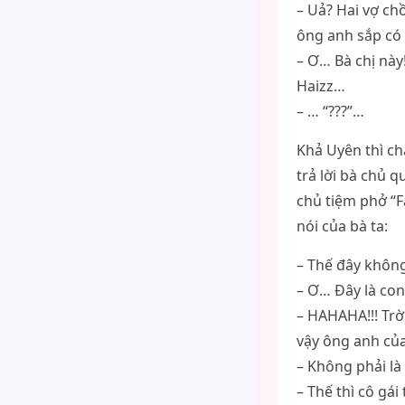
– Uả? Hai vợ ch
ông anh sắp có
– Ơ… Bà chị này
Haizz…
– … “???”…
Khả Uyên thì c
trả lời bà chủ 
chủ tiệm phở “F
nói của bà ta:
– Thế đây không
– Ơ… Đây là con
– HAHAHA!!! Trời
vậy ông anh của
– Không phải là
– Thế thì cô gá