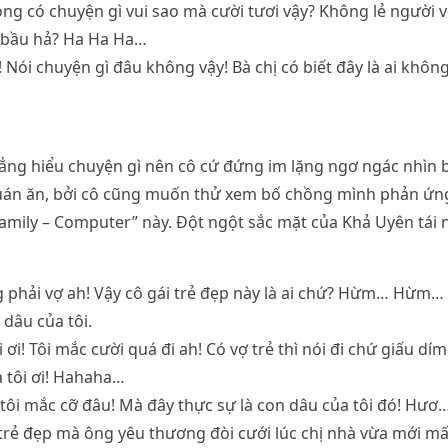
ồng có chuyện gì vui sao mà cười tươi vậy? Không lẻ người v
 bầu hả? Ha Ha Ha…
! Nói chuyện gì đâu không vậy! Bà chị có biết đây là ai kh
hẳng hiểu chuyện gì nên cô cứ đứng im lặng ngơ ngác nhìn
quán ăn, bởi cô cũng muốn thử xem bố chồng mình phản ứng
amily – Computer” này. Đột ngột sắc mặt của Khả Uyên tái n
 phải vợ ah! Vậy cô gái trẻ đẹp này là ai chứ? Hừm… Hừm…
 dâu của tôi.
 ơi! Tôi mắc cười quá đi ah! Có vợ trẻ thì nói đi chứ giấu dí
 tôi ơi! Hahaha…
 tôi mắc cỡ đâu! Mà đây thực sự là con dâu của tôi đó! Hươ
i trẻ đẹp mà ông yêu thương đòi cưới lúc chị nhà vừa mới mất