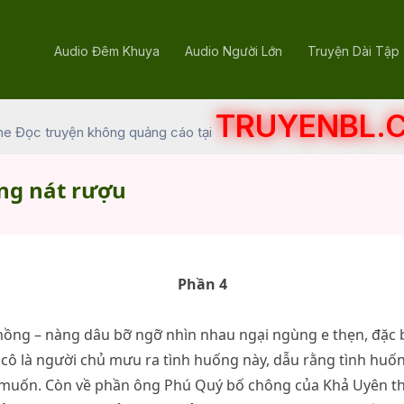
Audio Đêm Khuya
Audio Người Lớn
Truyện Dài Tập
TRUYENBL.
he Đọc truyện không quảng cáo tại
ng nát rượu
Phần 4
hồng – nàng dâu bỡ ngỡ nhìn nhau ngại ngùng e thẹn, đặc b
 cô là người chủ mưu ra tình huống này, dẫu rằng tình huố
ý muốn. Còn về phần ông Phú Quý bố chông của Khả Uyên th