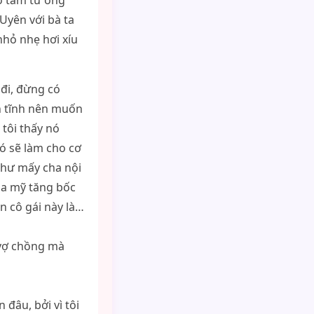
o tâm tư ông
Uyên với bà ta
nhỏ nhẹ hơi xíu
 đi, đừng có
n tĩnh nên muốn
 tôi thấy nó
ó sẽ làm cho cơ
như mấy cha nội
hoa mỹ tăng bốc
n cô gái này là…
 vợ chồng mà
 đâu, bởi vì tôi