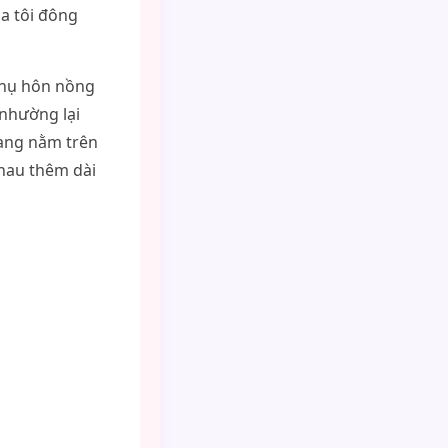
a tôi đông
 nụ hôn nồng
nhường lại
đang nằm trên
hau thêm dài