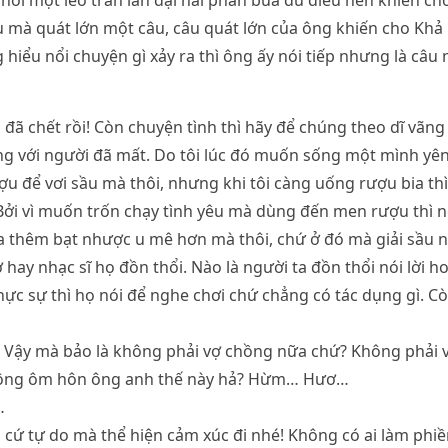
nói một lèo tràn lan đại hải phân bua đủ điều nên khiến ch
 mà quát lớn một câu, câu quát lớn của ông khiến cho Khả 
hiểu nổi chuyện gì xảy ra thì ông ấy nói tiếp nhưng là câu 
 đã chết rồi! Còn chuyện tình thì hãy để chúng theo dĩ vãng
ng với người đã mất. Do tôi lúc đó muốn sống một mình yê
u để vơi sầu mà thôi, nhưng khi tôi càng uống rượu bia thì
Bởi vì muốn trốn chạy tình yêu mà dùng đến men rượu thì n
a thêm bạt nhược u mê hơn mà thôi, chứ ở đó mà giải sầu 
 hay nhạc sĩ họ đồn thổi. Nào là người ta đồn thổi nói lời 
thực sự thì họ nói để nghe chơi chứ chẳng có tác dụng gì. Cò
? Vậy mà bảo là không phải vợ chồng nữa chứ? Không phải
động ôm hôn ông anh thế này hả? Hừm… Hươ…
…
 cứ tự do mà thể hiện cảm xúc đi nhé! Không có ai làm phiền