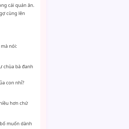
ong cái quán ăn.
ngợ cùng lên
 mà nói:
hư chùa bà đanh
ủa con nhỉ?
hiều hơn chứ
ởi bố muốn dành