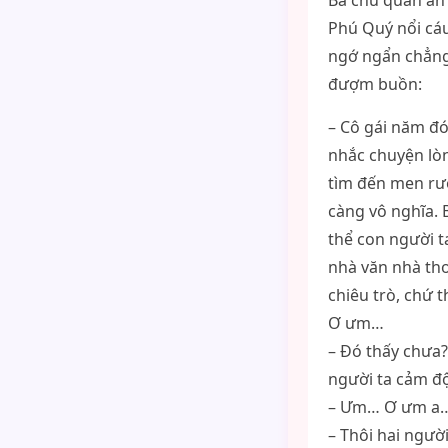
Bà chủ quán ăn 
Phú Quý nổi cáu
ngớ ngẩn chẳng 
đượm buồn:
– Cô gái năm đó
nhắc chuyện lò
tìm đến men rượ
càng vô nghĩa. 
thể con người t
nhà văn nhà thơ
chiêu trò, chứ 
Ơ ưm…
– Đó thấy chưa
người ta cảm 
– Ưm… Ơ ưm a
– Thôi hai người