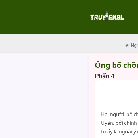
Skip
to
content
🔥 Ng
Ông bố chồ
Phần 4
Hai người, bố c
Uyên, bởi chính
to ấy là ngoài 