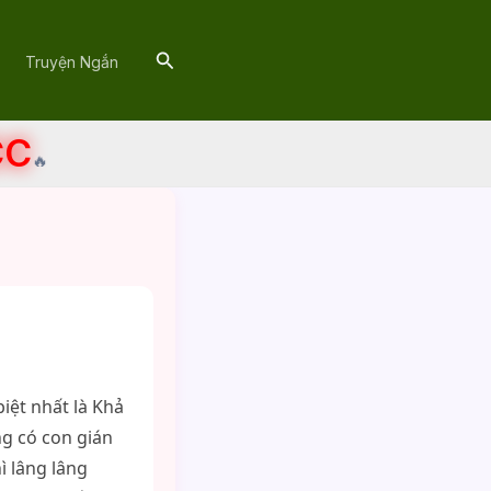
Search
Truyện Ngắn
CC
🔥
iệt nhất là Khả
ng có con gián
ì lâng lâng