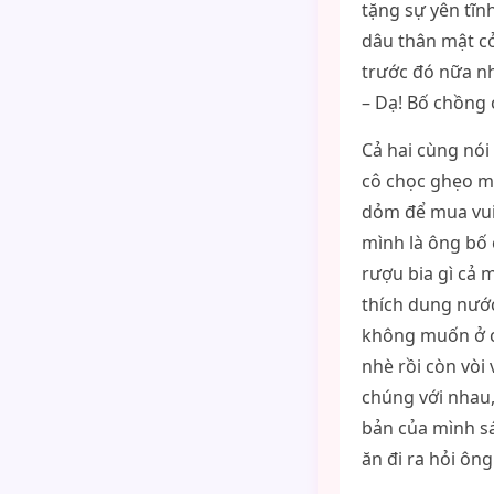
tặng sự yên tĩn
dâu thân mật cở
trước đó nữa n
– Dạ! Bố chồng 
Cả hai cùng nói
cô chọc ghẹo mà
dỏm để mua vui
mình là ông bố 
rượu bia gì cả 
thích dung nước
không muốn ở ch
nhè rồi còn vòi 
chúng với nhau,
bản của mình sá
ăn đi ra hỏi ôn