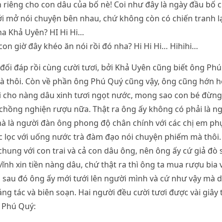
h riêng cho con dâu của bố nè! Coi như đây là ngày đầu bố
i mở nói chuyện bên nhau, chứ không còn có chiến tranh l
ha Khả Uyên? HI Hi Hi…
con giờ đây khéo ăn nói rồi đó nha? Hi Hi Hi… Hihihi…
 đối đáp rồi cùng cười tươi, bởi Khả Uyên cũng biết ông P
 thôi. Còn về phần ông Phú Quý cũng vậy, ông cũng hớn hở
 cho nàng dâu xinh tươi ngọt nước, mong sao con bé đừng 
chồng nghiện rượu nữa. Thật ra ông ấy không có phải là n
mà là người đàn ông phong độ chân chính với các chị em phụ
 lọc với uống nước trà đàm đạo nói chuyện phiếm mà thôi.
ung với con trai và cả con dâu ông, nên ông ấy cứ giả đò sa
vĩnh xin tiền nàng dâu, chứ thật ra thì ông ta mua rượu bia 
 sau đó ông ấy mới tưới lên người mình và cứ như vậy mà d
ng tác và biên soạn. Hai người đều cười tươi được vài giây 
g Phú Quý: