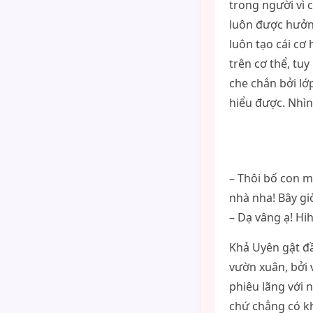
trong người vì 
luôn được hưởng
luôn tạo cái c
trên cơ thể, tu
che chắn bởi lớ
hiểu được. Nhìn
– Thôi bố con m
nhà nha! Bây gi
– Dạ vâng ạ! Hi
Khả Uyên gật đầ
vườn xuân, bởi 
phiêu lãng với 
chứ chẳng có kh