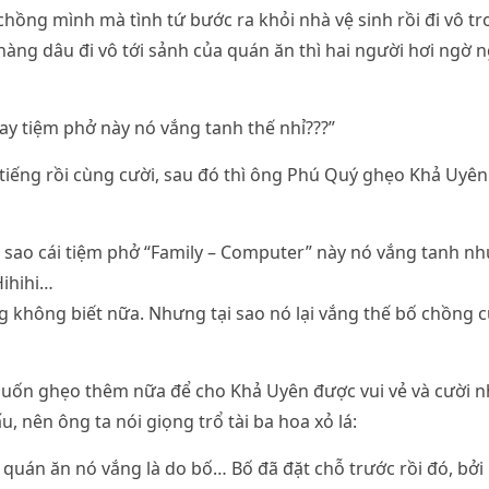
chồng mình mà tình tứ bước ra khỏi nhà vệ sinh rồi đi vô tr
nàng dâu đi vô tới sảnh của quán ăn thì hai người hơi ngờ 
y tiệm phở này nó vắng tanh thế nhỉ???”
 tiếng rồi cùng cười, sau đó thì ông Phú Quý ghẹo Khả Uyên
ại sao cái tiệm phở “Family – Computer” này nó vắng tanh n
Hihihi…
không biết nữa. Nhưng tại sao nó lại vắng thế bố chồng c
ốn ghẹo thêm nữa để cho Khả Uyên được vui vẻ và cười n
u, nên ông ta nói giọng trổ tài ba hoa xỏ lá:
 quán ăn nó vắng là do bố… Bố đã đặt chỗ trước rồi đó, b