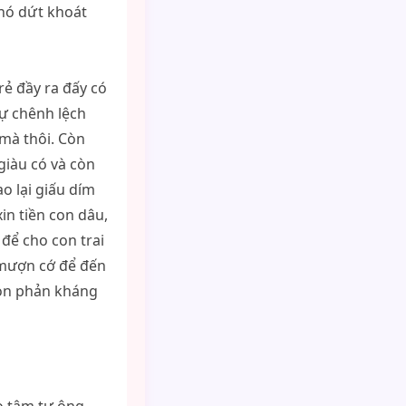
 nó dứt khoát
rẻ đầy ra đấy có
sự chênh lệch
mà thôi. Còn
giàu có và còn
o lại giấu dím
in tiền con dâu,
để cho con trai
 mượn cớ để đến
 còn phản kháng