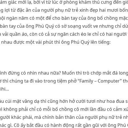
cảm giác mới lạ, bởi vì từ lúc ở phòng khám thú cưng đến gi
 lợi từ đặc ân của người phụ nữ trẻ xinh đẹp hai mươi bốn 
ơ hội ngàn năm có một để cho bàn tay của ông bố chồng mặ
y bàn tay của ông Phú Quý có sờ soạng vuốt ve nhưng chỉ dừ
p vải quần áo, còn có cả sự ngăn cách éo le chỉ có hai ngườ
 nhau được một vài phút thì ông Phú Quý lên tiếng:
ình đừng có nhìn nhau nữa? Muốn thì trò chớp mắt đá long
ờ thì chúng ta đi vào trong tiệm phở “Family – Computer” th
hihi…
u cúi mặt vâng dạ thì cũng hớn hở cười tươi như hoa đua 
vì không phải chỉ có mỗi bố chồng cô mới lần đầu có cảm xú
người khác phái, mà chính bản thân của người phụ nữ trẻ n
ác gì. Cô ấy bắt đầu có hành động rất gần gũi với ông Phú