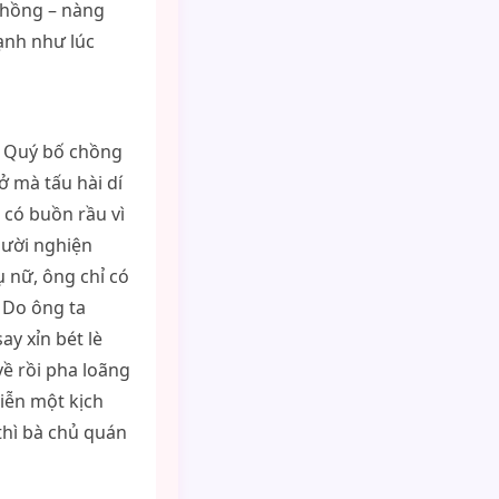
 chồng – nàng
ạnh như lúc
hú Quý bố chồng
 mà tấu hài dí
có buồn rầu vì
gười nghiện
 nữ, ông chỉ có
 Do ông ta
y xỉn bét lè
về rồi pha loãng
iễn một kịch
thì bà chủ quán