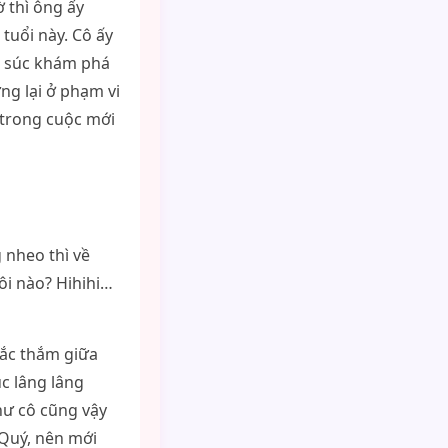
ờ thì ông ấy
tuổi này. Cô ấy
c súc khám phá
ng lại ở phạm vi
i trong cuộc mới
 nheo thì về
ôi nào? Hihihi…
sắc thắm giữa
c lâng lâng
hư cô cũng vậy
 Quý, nên mới