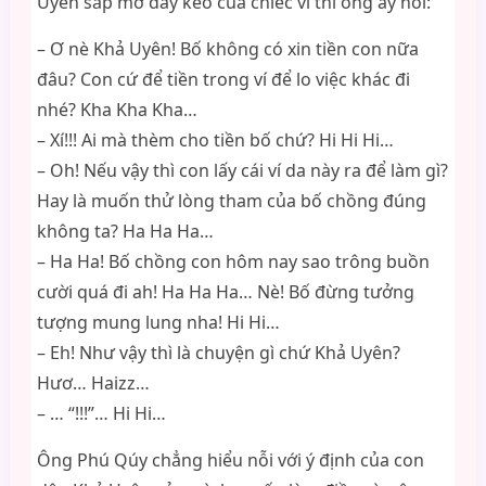
Uyên sắp mở dây kéo của chiếc ví thì ông ấy nói:
– Ơ nè Khả Uyên! Bố không có xin tiền con nữa
đâu? Con cứ để tiền trong ví để lo việc khác đi
nhé? Kha Kha Kha…
– Xí!!! Ai mà thèm cho tiền bố chứ? Hi Hi Hi…
– Oh! Nếu vậy thì con lấy cái ví da này ra để làm gì?
Hay là muốn thử lòng tham của bố chồng đúng
không ta? Ha Ha Ha…
– Ha Ha! Bố chồng con hôm nay sao trông buồn
cười quá đi ah! Ha Ha Ha… Nè! Bố đừng tưởng
tượng mung lung nha! Hi Hi…
– Eh! Như vậy thì là chuyện gì chứ Khả Uyên?
Hươ… Haizz…
– … “!!!”… Hi Hi…
Ông Phú Qúy chẳng hiểu nỗi với ý định của con