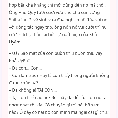
hợp bất khả kháng thì mới dùng đến nó mà thôi.
Ông Phú Qúy tươi cười vừa cho chú cún cưng
Shiba Inu đi vệ sinh vừa đùa nghịch nô đùa với nó
với động tác ngây thơ, ông hớn hở vui cười thì nụ
cười hơi hụt hẵn lại bởi sự xuất hiện của Khả
Uyên:
– Uả? Sao mặt của con buồn thỉu buồn thiu vậy
Khả Uyên?
– Dạ con… Con…
– Con làm sao? Hay là con thấy trong người không
được khỏe hả?
– Dạ không ạ! TẠI CON…
– Tại con thế nào nè? Bố thấy da dẻ của con nó tái
nhợt nhạt rồi kìa! Có chuyện gì thì nói bố xem
nào? Ở đây có hai bố con mình mà ngại cái gì chứ?