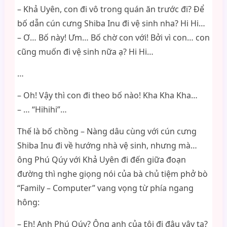
– Khả Uyên, con đi vô trong quán ăn trước đi? Để
bố dẫn cún cưng Shiba Inu đi vệ sinh nha? Hi Hi…
– Ơ… Bố này! Ưm… Bố chờ con với! Bởi vì con… con
cũng muốn đi vệ sinh nữa ạ? Hi Hi…
…
– Oh! Vậy thì con đi theo bố nào! Kha Kha Kha…
– … “Hihihi”…
Thế là bố chồng – Nàng dâu cùng với cún cưng
Shiba Inu đi về hướng nhà vệ sinh, nhưng mà…
ông Phú Qúy với Khả Uyên đi đến giữa đoạn
đường thì nghe giọng nói của bà chủ tiệm phở bò
“Family – Computer” vang vọng từ phía ngang
hông:
– Eh! Anh Phú Qúy? Ông anh của tôi đi đâu vậy ta?