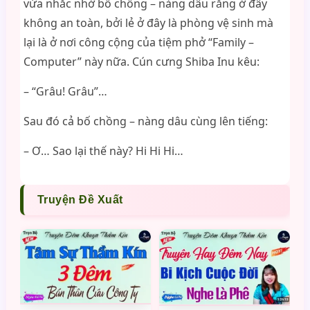
vừa nhắc nhở bố chồng – nàng dâu rằng ở đây
không an toàn, bởi lẻ ở đây là phòng vệ sinh mà
lại là ở nơi công cộng của tiệm phở “Family –
Computer” này nữa. Cún cưng Shiba Inu kêu:
– “Grâu! Grâu”…
Sau đó cả bố chồng – nàng dâu cùng lên tiếng:
– Ơ… Sao lại thế này? Hi Hi Hi…
Truyện Đề Xuất