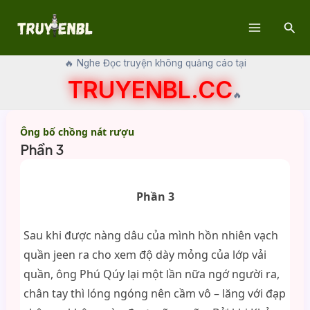
Skip
Sear
to
Main
content
🔥 Nghe Đọc truyện không quảng cáo tại
Menu
TRUYENBL.CC
🔥
Ông bố chồng nát rượu
Phần 3
Phần 3
Sau khi được nàng dâu của mình hồn nhiên vạch
quần jeen ra cho xem độ dày mỏng của lớp vải
quần, ông Phú Qúy lại một lần nữa ngớ người ra,
chân tay thì lóng ngóng nên cầm vô – lăng với đạp