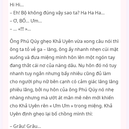
Hi Hi…
– Eh! Bộ không đúng vậy sao ta? Ha Ha Ha…
– Ơ, BỐ… Ưm…
– … «!!! »…
Ông Phú Qúy ghẹo Khả Uyên vừa xong câu nói thì
ông ta tỏ vẻ ga – lăng, ông ấy nhanh nhẹn cúi mặt
xuống và đưa miệng mình hôn lên một ngón tay
đang thắt cái nơ của nàng dâu. Nụ hôn đó nó tuy
nhanh tuy ngắn nhưng bấy nhiêu cũng đủ làm
cho người phụ nữ bên cạnh có cảm giác lâng lâng
phiêu lãng, bởi nụ hôn của ông Phú Qúy nó nhẹ
nhàng nhưng mà ướt át mân mê nên mới khiến
cho Khả Uyên rên « Ưm Ưm » trong miệng. Khả
Uyên định ghẹo lại bố chồng mình thì:
– Grâu! Grâu…