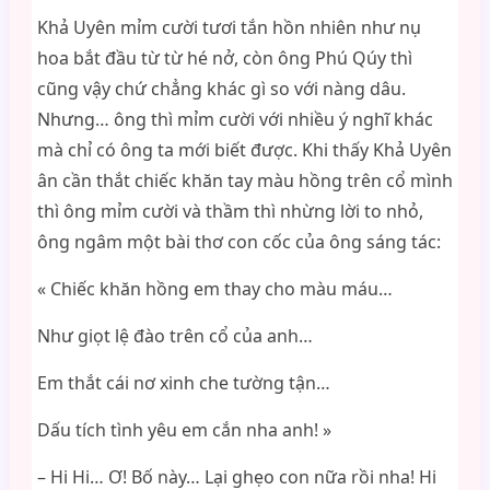
Khả Uyên mỉm cười tươi tắn hồn nhiên như nụ
hoa bắt đầu từ từ hé nở, còn ông Phú Qúy thì
cũng vậy chứ chẳng khác gì so với nàng dâu.
Nhưng… ông thì mỉm cười với nhiều ý nghĩ khác
mà chỉ có ông ta mới biết được. Khi thấy Khả Uyên
ân cần thắt chiếc khăn tay màu hồng trên cổ mình
thì ông mỉm cười và thầm thì nhừng lời to nhỏ,
ông ngâm một bài thơ con cốc của ông sáng tác:
« Chiếc khăn hồng em thay cho màu máu…
Như giọt lệ đào trên cổ của anh…
Em thắt cái nơ xinh che tường tận…
Dấu tích tình yêu em cắn nha anh! »
– Hi Hi… Ơ! Bố này… Lại ghẹo con nữa rồi nha! Hi