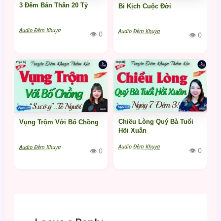
3 Đêm Bán Thân 20 Tỷ
Bi Kịch Cuộc Đời
Audio Đêm Khuya
Audio Đêm Khuya
👁 0
👁 0
Chiều Lòng Quý Bà Tuổi
Vụng Trộm Với Bố Chồng
Hồi Xuân
Audio Đêm Khuya
Audio Đêm Khuya
👁 0
👁 0