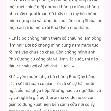
một mét chín(1m9) nhưng không có lòng khòng
như mấy người khác. Cô thấy trên tay bố chồng
mình nựng nịu và tưng tiu chú cún cưng Shiba Inu
một cách trìu mến, rồi Khả Uyên nhủ thầm:
« Chắc bố chồng mình thèm có cháu nội ẵm bồng
lắm nhỉ? Bởi bố chồng mình cũng năm mươi tuổi
rồi mà vẫn chưa có cháu. Còn chồng mình anh
Phú Cường cứ công tác và làm việc suốt, thì đào
đâu ra cháu với cả nội chứ! Hươ… »
Khả Uyên muốn ghẹo bố chồng Phú Qúy bằng
cách sẽ hô hoán có gián, rồi cô sẽ sợ hãi muốn
ngất xỉu mà ghẹo tiếp. Nhưng nào có ngờ đâu, cô
ấy cứ nghĩ là giả bộ thôi ai mà có dè nó có con
gián to đùng xuất hiện bên cánh cửa nơi cô ấy