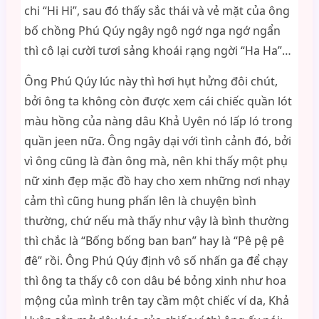
chi “Hi Hi”, sau đó thấy sắc thái và vẻ mặt của ông
bố chồng Phú Qúy ngây ngô ngớ nga ngớ ngẩn
thì cô lại cười tươi sảng khoái rạng ngời “Ha Ha”…
Ông Phú Qúy lúc này thì hơi hụt hửng đôi chút,
bởi ông ta không còn được xem cái chiếc quần lót
màu hồng của nàng dâu Khả Uyên nó lấp ló trong
quần jeen nữa. Ông ngây dại với tình cảnh đó, bởi
vì ông cũng là đàn ông mà, nên khi thấy một phụ
nữ xinh đẹp mặc đồ hay cho xem những nơi nhạy
cảm thì cũng hung phấn lên là chuyện bình
thường, chứ nếu mà thấy như vậy là bình thường
thì chắc là “Bống bống ban ban” hay là “Pê pệ pê
đê” rồi. Ông Phú Qúy định vô số nhấn ga để chạy
thì ông ta thấy cô con dâu bé bỏng xinh như hoa
mộng của mình trên tay cầm một chiếc ví da, Khả