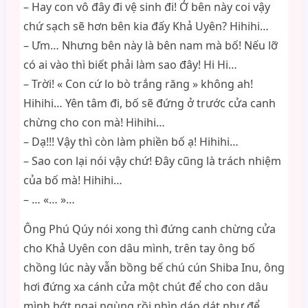
– Hay con vô đây đi vệ sinh đi! Ở bên này coi vậy
chứ sạch sẽ hơn bên kia đấy Khả Uyên? Hihihi…
– Ưm… Nhưng bên này là bên nam mà bố! Nếu lỡ
có ai vào thì biết phải làm sao đây! Hi Hi…
– Trời! « Con cứ lo bò trắng răng » không ah!
Hihihi… Yên tâm đi, bố sẽ đứng ở trước cửa canh
chừng cho con mà! Hihihi…
– Dạ!!! Vậy thì còn làm phiền bố ạ! Hihihi…
– Sao con lại nói vậy chứ! Đây cũng là trách nhiệm
của bố mà! Hihihi…
– … «… »…
Ông Phú Qúy nói xong thì đứng canh chừng cửa
cho Khả Uyên con dâu mình, trên tay ông bố
chồng lúc này vẫn bồng bế chú cún Shiba Inu, ông
hơi đứng xa cánh cửa một chút để cho con dâu
mình bớt ngại ngùng rồi nhìn dáo dát như để