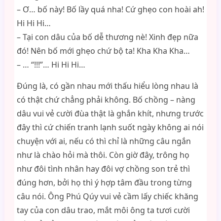
– Ơ… bố này! Bố lầy quá nha! Cứ ghẹo con hoài ah!
Hi Hi Hi…
– Tại con dâu của bố dễ thương nè! Xinh đẹp nữa
đó! Nên bố mới ghẹo chứ bộ ta! Kha Kha Kha…
– … “!!!”… Hi Hi Hi…
Đúng là, có gần nhau mới thấu hiểu lòng nhau là
có thật chứ chẳng phải không. Bố chồng – nàng
dâu vui vẻ cười đùa thật là ghắn khít, nhưng trước
đây thì cứ chiến tranh lạnh suốt ngày không ai nói
chuyện với ai, nếu có thì chỉ là những câu ngắn
như là chào hỏi mà thôi. Còn giờ đây, trông họ
như đôi tình nhân hay đôi vợ chồng son trẻ thì
đúng hơn, bởi họ thì ý hợp tâm đầu trong từng
câu nói. Ông Phú Qúy vui vẻ cầm lấy chiếc khăng
tay của con dâu trao, mắt môi ông ta tươi cười