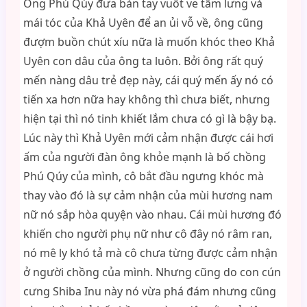
Ông Phú Qúy đưa bàn tay vuốt ve tấm lưng và
mái tóc của Khả Uyên để an ủi vỗ về, ông cũng
đượm buồn chút xíu nữa là muốn khóc theo Khả
Uyên con dâu của ông ta luôn. Bởi ông rất quý
mến nàng dâu trẻ đẹp này, cái quý mến ấy nó có
tiến xa hơn nữa hay không thì chưa biết, nhưng
hiện tại thì nó tinh khiết lắm chưa có gì là bậy bạ.
Lúc này thì Khả Uyên mới cảm nhận được cái hơi
ấm của người đàn ông khỏe mạnh là bố chồng
Phú Qúy của mình, cô bắt đầu ngưng khóc mà
thay vào đó là sự cảm nhận của mùi hương nam
nữ nó sắp hòa quyện vào nhau. Cái mùi hương đó
khiến cho người phụ nữ như cô đây nó râm ran,
nó mê ly khó tả mà cô chưa từng được cảm nhận
ở người chồng của mình. Nhưng cũng do con cún
cưng Shiba Inu này nó vừa phá đám nhưng cũng