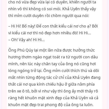
cho nó vừa đẹp vừa lại có duyên, khiến người ta
nhìn vô thì không có soi mói. Khả Uyên thấy vậy
thì mỉm cười duyên rồi chồm người qua nói:
– Hi Hi! Bố này! Để con thắt kiểu cái nơ cho ạ? Bởi
vì kiểu cái nơ thì nó đẹp hơn nhiều đó! Hi Hi…
– Oh! Vậy ah! Hi Hi…
Ông Phú Qúy lại một lần nữa được hưởng thức
hương thơm ngào ngạt toát ra từ người con dâu
mình, nên lúc này chân tay của ông nó cũng hơi
lóng ngóng trở lại. Ông mỉm cười thích thú và dõi
mắt nhìn từng động tác cử chỉ của Khả Uyên đang
thắt cái nơ qua kính chiếu hậu ở giữa nằm phía
trên xe ô tô, bởi vì như vậy thì ông ấy mới thấy rõ
ràng hết khuôn mặt xinh đẹp của Khả Uyên và cả
khuôn mặt đẹp trai phong độ của ông ta luôn.