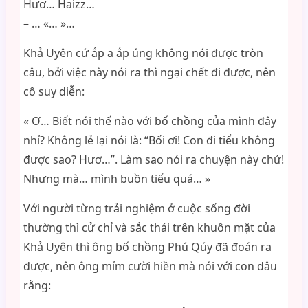
Hươ… Haizz…
– … «… »…
Khả Uyên cứ ắp a ắp úng không nói được tròn
câu, bởi việc này nói ra thì ngại chết đi được, nên
cô suy diễn:
« Ơ… Biết nói thế nào với bố chồng của mình đây
nhỉ? Không lẻ lại nói là: “Bối ơi! Con đi tiểu không
được sao? Hươ…”. Làm sao nói ra chuyện này chứ!
Nhưng mà… mình buồn tiểu quá… »
Với người từng trải nghiệm ở cuộc sống đời
thường thì cử chỉ và sắc thái trên khuôn mặt của
Khả Uyên thì ông bố chồng Phú Qúy đã đoán ra
được, nên ông mỉm cười hiền mà nói với con dâu
rằng: