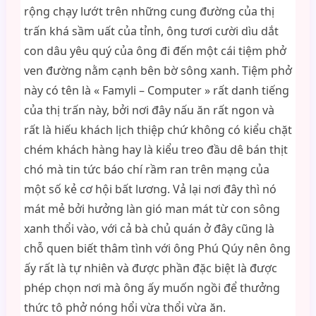
rộng chạy lướt trên những cung đường của thị
trấn khá sầm uất của tỉnh, ông tươi cười dìu dắt
con dâu yêu quý của ông đi đến một cái tiệm phở
ven đường nằm cạnh bên bờ sông xanh. Tiệm phở
này có tên là « Famyli – Computer » rất danh tiếng
của thị trấn này, bởi nơi đây nấu ăn rất ngon và
rất là hiếu khách lịch thiệp chứ không có kiểu chặt
chém khách hàng hay là kiểu treo đầu dê bán thịt
chó mà tin tức báo chí rầm ran trên mạng của
một số kẻ cơ hội bất lương. Vả lại nơi đây thì nó
mát mẻ bởi hưởng làn gió man mát từ con sông
xanh thổi vào, với cả bà chủ quán ở đây cũng là
chỗ quen biết thâm tình với ông Phú Qúy nên ông
ấy rất là tự nhiên và được phần đặc biệt là được
phép chọn nơi mà ông ấy muốn ngồi để thưởng
thức tô phở nóng hổi vừa thổi vừa ăn.