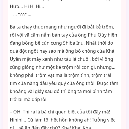
Hươ… Hi Hi Hi…
– … “???”…
Bà ta chạy thục mạng như người đi bắt kẻ trộm,
rồi vội vã cầm nắm bàn tay của ông Phú Qúy hiện
đang bồng bế cún cưng Shiba Inu. Nhất thời do
quá đột ngột hay sao mà ông bố chồng của Khả
Uyên mặt mày xanh như tàu lá chuối, bởi vì ông
cũng giống như một kẻ trộm rồi còn gì, nhưng…
không phải trộm vặt mà là trộm tình, trộm trái
tim của nàng dâu yêu quý của ông thôi. Được tầm
khoảng vài giây sau đó thì ông ta mới bình tâm
trở lại mà đáp lời:
– OH! Thì ra là bà chị quen biết của tôi đây mà!
Hihihi… Cứ làm tôi hết hồn không ah! Tưởng việc
gì… sẽ ập đến đấy chứ? Kha! Kha! Kha…