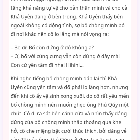
tăng khả năng tự vệ cho bản thân minh và cho cả
Khả Uyên đang ở bên trong. Khả Uyên thấy bên
ngoài không có động tĩnh, sợ bố chồng mình bỏ
đi nơi khác nên cô lo lắng mà nói vọng ra:
– Bố ơi! Bố còn đứng ở đó không ạ?
– Ơ, bố với cúng cưng vẫn còn đứng ở đây mà!
Con cứ yên tâm đi nha! Hihihi…
Khi nghe tiếng bố chồng mình đáp lại thì Khả
Uyên cũng yên tâm và đỡ phải lo lắng hơn, nhưng
đến khi cô ấy vệ sinh xong xuôi, do cô rất yêu mến
bố chồng mình nên muốn ghẹo ông Phú Qúy một
chút. Cô đi ra sát bên cánh cửa và nhìn thấy dáng
đứng của bố chồng mình thấp thoáng qua khe
hở, cô che miệng bật cười thúc thích, bởi dáng vẻ
cân đôi của ông Phú Qúy rất đẹp, tuy ông ta cao