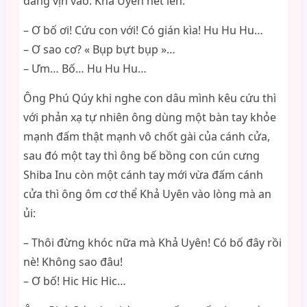
đang vịn vào. Khả Uyên hét lên:
– Ơ bố ơi! Cứu con với! Có gián kìa! Hu Hu Hu…
– Ơ sao cơ? « Bụp bựt bụp »…
– Ưm… Bố… Hu Hu Hu…
Ông Phú Qúy khi nghe con dâu mình kêu cứu thì
với phản xạ tự nhiên ông dùng một bàn tay khỏe
mạnh đấm thật mạnh vô chốt gài của cánh cửa,
sau đó một tay thì ông bế bồng con cún cưng
Shiba Inu còn một cánh tay mới vừa đấm cánh
cửa thì ông ôm cơ thể Khả Uyên vào lòng mà an
ủi:
– Thôi đừng khóc nữa mà Khả Uyên! Có bố đây rồi
nè! Không sao đâu!
– Ơ bố! Hic Hic Hic…