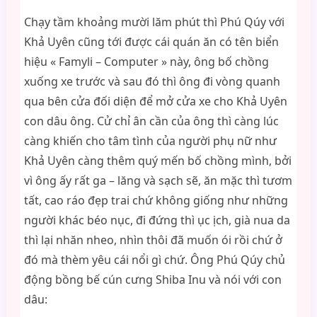
Chạy tầm khoảng mười lăm phút thì Phú Qúy với
Khả Uyên cũng tới được cái quán ăn có tên biển
hiệu « Famyli – Computer » này, ông bố chồng
xuống xe trước và sau đó thì ông đi vòng quanh
qua bên cửa đối diện để mở cửa xe cho Khả Uyên
con dâu ông. Cử chỉ ân cần của ông thì càng lúc
càng khiến cho tâm tình của người phụ nữ như
Khả Uyên càng thêm quý mến bố chồng mình, bởi
vì ông ấy rất ga – lăng và sạch sẽ, ăn mặc thì tươm
tất, cao ráo đẹp trai chứ không giống như những
người khác béo nục, đi đứng thì ục ịch, già nua da
thì lại nhăn nheo, nhìn thôi đã muốn ói rồi chứ ở
đó mà thèm yêu cái nổi gì chứ. Ông Phú Qúy chủ
động bồng bế cún cưng Shiba Inu và nói với con
dâu: