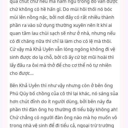
quá chút chứ nếu mà nằm ngủ trong đó vẫn được
chứ không có hề hấn gì. Do mùi hôi thối nó bóc
mùi lên nồng nặc, bởi nơi đây có rất nhiều thành
phần ra vào sử dụng thường xuyên nên ít khi ai
quan tâm lau chùi sạch sẽ như ở nhà, nhưng nếu
có đi chăng nữa thì chỉ là làm cho có lệ mà thôi.
Cứ vậy mà Khả Uyên vẫn lóng ngóng không đi vệ
sinh được do lạ chỗ, bởi cô ấy cứ bịt mũi hoài thì
lấy đâu ra ôxi mà thở để cho cơ thể nó tự nhiên
cho được…
Bên Khả Uyên thì như vậy nhưng còn ở bên ông
Phú Qúy bố chồng của cô thì lại khác, nó sáng sủa
hơn chút đỉnh do ít người dùng, bởi bên này đa
phần thì đàn ông họ thường đi tiểu bậy không ah!
Chứ chẳng có người đàn ông nào mà họ muốn vô
trong nhà vệ sinh để đi tiểu cả, ngoại trừ trường