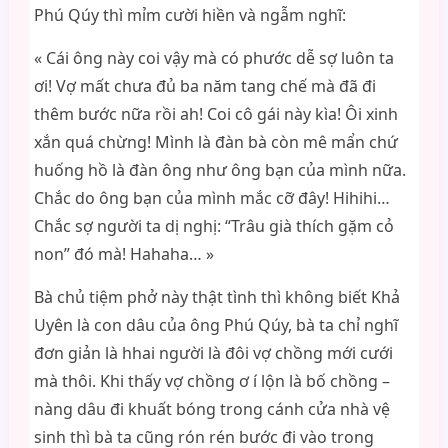
Phú Qúy thì mỉm cười hiền và ngẫm nghĩ:
« Cái ông này coi vậy mà có phước dễ sợ luôn ta
ơi! Vợ mất chưa đủ ba năm tang chế mà đã đi
thêm bước nữa rồi ah! Coi cô gái này kìa! Ôi xinh
xắn quá chừng! Mình là đàn bà còn mê mẩn chứ
huống hồ là đàn ông như ông bạn của mình nữa.
Chắc do ông bạn của mình mắc cỡ đây! Hihihi…
Chắc sợ người ta dị nghị: “Trâu già thích gặm cỏ
non” đó mà! Hahaha… »
Bà chủ tiệm phở này thật tình thì không biết Khả
Uyên là con dâu của ông Phú Qúy, bà ta chỉ nghĩ
đơn giản là hhai người là đôi vợ chồng mới cưới
mà thôi. Khi thấy vợ chồng ơ í lộn là bố chồng –
nàng dâu đi khuất bóng trong cánh cửa nhà vệ
sinh thì bà ta cũng rón rén bước đi vào trong