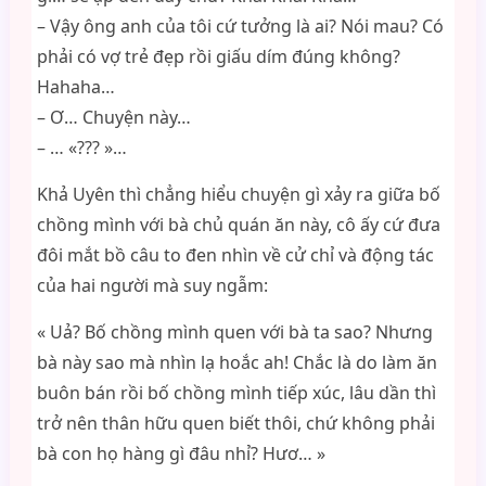
– Vậy ông anh của tôi cứ tưởng là ai? Nói mau? Có
phải có vợ trẻ đẹp rồi giấu dím đúng không?
Hahaha…
– Ơ… Chuyện này…
– … «??? »…
Khả Uyên thì chẳng hiểu chuyện gì xảy ra giữa bố
chồng mình với bà chủ quán ăn này, cô ấy cứ đưa
đôi mắt bồ câu to đen nhìn về cử chỉ và động tác
của hai người mà suy ngẫm:
« Uả? Bố chồng mình quen với bà ta sao? Nhưng
bà này sao mà nhìn lạ hoắc ah! Chắc là do làm ăn
buôn bán rồi bố chồng mình tiếp xúc, lâu dần thì
trở nên thân hữu quen biết thôi, chứ không phải
bà con họ hàng gì đâu nhỉ? Hươ… »