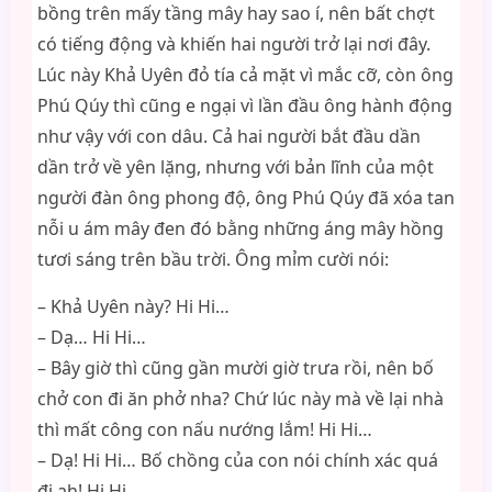
bồng trên mấy tầng mây hay sao í, nên bất chợt
có tiếng động và khiến hai người trở lại nơi đây.
Lúc này Khả Uyên đỏ tía cả mặt vì mắc cỡ, còn ông
Phú Qúy thì cũng e ngại vì lần đầu ông hành động
như vậy với con dâu. Cả hai người bắt đầu dần
dần trở về yên lặng, nhưng với bản lĩnh của một
người đàn ông phong độ, ông Phú Qúy đã xóa tan
nỗi u ám mây đen đó bằng những áng mây hồng
tươi sáng trên bầu trời. Ông mỉm cười nói:
– Khả Uyên này? Hi Hi…
– Dạ… Hi Hi…
– Bây giờ thì cũng gần mười giờ trưa rồi, nên bố
chở con đi ăn phở nha? Chứ lúc này mà về lại nhà
thì mất công con nấu nướng lắm! Hi Hi…
– Dạ! Hi Hi… Bố chồng của con nói chính xác quá
đi ah! Hi Hi…