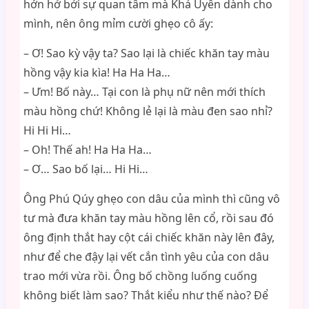
hớn hở bởi sự quan tâm mà Khả Uyên dành cho
mình, nên ông mỉm cười ghẹo cô ấy:
– Ơ! Sao kỳ vậy ta? Sao lại là chiếc khăn tay màu
hồng vậy kia kìa! Ha Ha Ha…
– Ưm! Bố này… Tại con là phụ nữ nên mới thích
màu hồng chứ! Không lẻ lại là màu đen sao nhỉ?
Hi Hi Hi…
– Oh! Thế ah! Ha Ha Ha…
– Ơ… Sao bố lại… Hi Hi…
Ông Phú Qúy ghẹo con dâu của mình thì cũng vô
tư mà đưa khăn tay màu hồng lên cổ, rồi sau đó
ông định thắt hay cột cái chiếc khăn này lên đây,
như để che đậy lại vết cắn tình yêu của con dâu
trao mới vừa rồi. Ông bố chồng luống cuống
không biết làm sao? Thắt kiểu như thế nào? Để