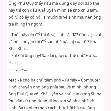
Ông Phú Qúy thấy nếu mà đứng đây đối đáp thế
này thì con dâu Khả Uyên mình sẽ khó chịu lắm,
bởi vì cô ấy có nói là muốn đi vệ sinh mà, nên ông
trả lời ngắn ngọn:
– Thôi bây giờ để tôi đi vệ sinh cái đã? Còn việc vui
vẻ nói chuyện thì để sau nhé bà chị của tôi? Kha!
Kha! Kha…
– Eh! Cái ông này! Sao lại gấp rút thế nhỉ? Hươ…
Haizz…
– … «… »…
Mặc kệ cho bà chủ tiệm phở « Family – Computer
» nói chuyện ong ỏng phía sau về mình, nhưng
ông Phú Qúy với Khả Uyên và chú cún cưng Shiba
Inu vẫn cứ ung dung đi lon ton về phía nhà vệ
sinh. Bà ta nhìn theo cách thức hối hả của ông