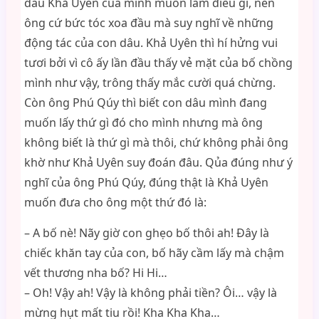
dâu Khả Uyên của mình muốn làm điều gì, nên
ông cứ bức tóc xoa đầu mà suy nghĩ về những
động tác của con dâu. Khả Uyên thì hí hửng vui
tươi bởi vì cô ấy lần đầu thấy vẻ mặt của bố chồng
mình như vậy, trông thấy mắc cười quá chừng.
Còn ông Phú Qúy thì biết con dâu mình đang
muốn lấy thứ gì đó cho mình nhưng mà ông
không biết là thứ gì mà thôi, chứ không phải ông
khờ như Khả Uyên suy đoán đâu. Qủa đúng như ý
nghĩ của ông Phú Qúy, đúng thật là Khả Uyên
muốn đưa cho ông một thứ đó là:
– A bố nè! Nãy giờ con ghẹo bố thôi ah! Đây là
chiếc khăn tay của con, bố hãy cầm lấy mà chậm
vết thương nha bố? Hi Hi…
– Oh! Vậy ah! Vậy là không phải tiền? Ôi… vậy là
mừng hụt mất tiu rồi! Kha Kha Kha…