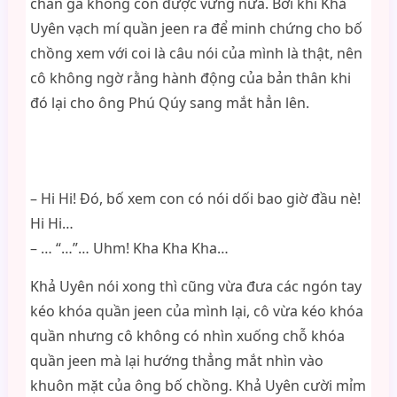
chân ga không còn được vững nữa. Bởi khi Khả
Uyên vạch mí quần jeen ra để minh chứng cho bố
chồng xem với coi là câu nói của mình là thật, nên
cô không ngờ rằng hành động của bản thân khi
đó lại cho ông Phú Qúy sang mắt hẳn lên.
– Hi Hi! Đó, bố xem con có nói dối bao giờ đầu nè!
Hi Hi…
– … “…”… Uhm! Kha Kha Kha…
Khả Uyên nói xong thì cũng vừa đưa các ngón tay
kéo khóa quần jeen của mình lại, cô vừa kéo khóa
quần nhưng cô không có nhìn xuống chỗ khóa
quần jeen mà lại hướng thẳng mắt nhìn vào
khuôn mặt của ông bố chồng. Khả Uyên cười mỉm