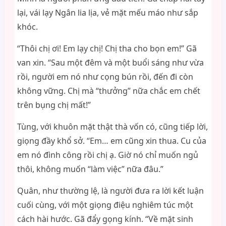
lại, vái lạy Ngân lia lịa, vẻ mặt mếu máo như sắp
khóc.
“Thôi chị ơi! Em lạy chị! Chị tha cho bọn em!” Gã
van xin. “Sau một đêm và một buổi sáng như vừa
rồi, người em nó như cọng bún rồi, đến đi còn
không vững. Chị mà “thưởng” nữa chắc em chết
trên bụng chị mất!”
Tùng, với khuôn mặt thật thà vốn có, cũng tiếp lời,
giọng đầy khổ sở. “Em… em cũng xin thua. Cu của
em nó đình công rồi chị ạ. Giờ nó chỉ muốn ngủ
thôi, không muốn “làm việc” nữa đâu.”
Quân, như thường lệ, là người đưa ra lời kết luận
cuối cùng, với một giọng điệu nghiêm túc một
cách hài hước. Gã đẩy gọng kính. “Về mặt sinh