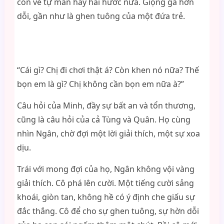
còn vẻ tự mãn hay hài hước nữa. Giọng gã hờn
dỗi, gần như là ghen tuông của một đứa trẻ.
“Cái gì? Chị đi chơi thật á? Còn khen nó nữa? Thế
bọn em là gì? Chị không cần bọn em nữa à?”
Câu hỏi của Minh, đầy sự bất an và tổn thương,
cũng là câu hỏi của cả Tùng và Quân. Họ cùng
nhìn Ngân, chờ đợi một lời giải thích, một sự xoa
dịu.
Trái với mong đợi của họ, Ngân không vội vàng
giải thích. Cô phá lên cười. Một tiếng cười sảng
khoái, giòn tan, không hề có ý định che giấu sự
đắc thắng. Cô để cho sự ghen tuông, sự hờn dỗi