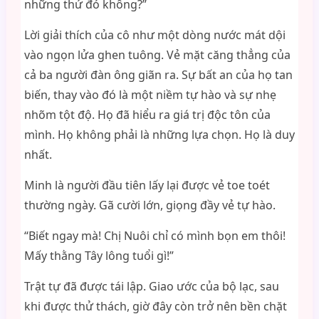
những thứ đó không?”
Lời giải thích của cô như một dòng nước mát dội
vào ngọn lửa ghen tuông. Vẻ mặt căng thẳng của
cả ba người đàn ông giãn ra. Sự bất an của họ tan
biến, thay vào đó là một niềm tự hào và sự nhẹ
nhõm tột độ. Họ đã hiểu ra giá trị độc tôn của
mình. Họ không phải là những lựa chọn. Họ là duy
nhất.
Minh là người đầu tiên lấy lại được vẻ toe toét
thường ngày. Gã cười lớn, giọng đầy vẻ tự hào.
“Biết ngay mà! Chị Nuôi chỉ có mình bọn em thôi!
Mấy thằng Tây lông tuổi gì!”
Trật tự đã được tái lập. Giao ước của bộ lạc, sau
khi được thử thách, giờ đây còn trở nên bền chặt