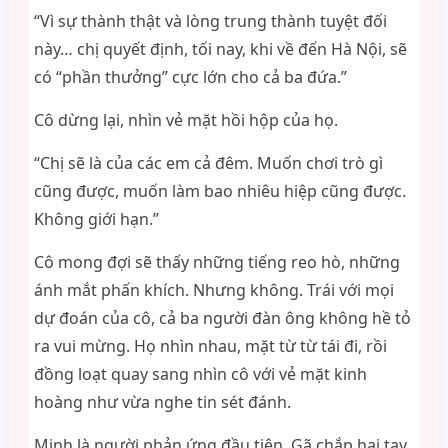
“Vì sự thành thật và lòng trung thành tuyệt đối
này… chị quyết định, tối nay, khi về đến Hà Nội, sẽ
có “phần thưởng” cực lớn cho cả ba đứa.”
Cô dừng lại, nhìn vẻ mặt hồi hộp của họ.
“Chị sẽ là của các em cả đêm. Muốn chơi trò gì
cũng được, muốn làm bao nhiêu hiệp cũng được.
Không giới hạn.”
Cô mong đợi sẽ thấy những tiếng reo hò, những
ánh mắt phấn khích. Nhưng không. Trái với mọi
dự đoán của cô, cả ba người đàn ông không hề tỏ
ra vui mừng. Họ nhìn nhau, mặt từ từ tái đi, rồi
đồng loạt quay sang nhìn cô với vẻ mặt kinh
hoàng như vừa nghe tin sét đánh.
Minh là người phản ứng đầu tiên. Gã chắp hai tay