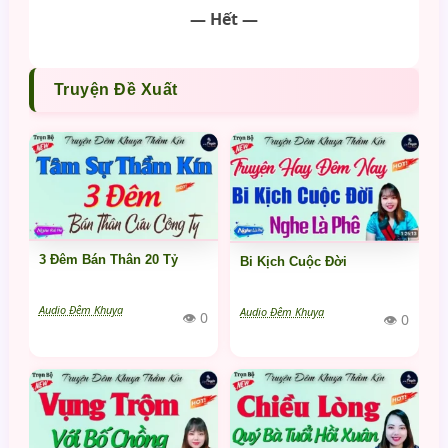
— Hết —
Truyện Đề Xuất
3 Đêm Bán Thân 20 Tỷ
Bi Kịch Cuộc Đời
Audio Đêm Khuya
Audio Đêm Khuya
👁 0
👁 0