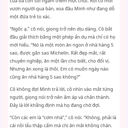
của ba con sói ngấm thêm một chút. Rồi cô mới
vươn người qua bàn, xoa đầu Minh như đang dỗ
một đứa trẻ to xác.
“Ngốc ạ,” cô nói, giọng trở nên dịu dàng. Cô bắt
đầu giải thích bằng một phép ẩn dụ mà chỉ có họ
mới hiểu. “Nó là một món ăn ngon ở nhà hàng 5
sao, được gắn sao Michelin. Rất đẹp mắt, rất
chuyên nghiệp, ăn một lần cho biết, cho đổi vị.
Nhưng ăn xong là thôi. Em có muốn ngày nào
cũng ăn nhà hàng 5 sao không?”
Cô không đợi Minh trả lời, cô nhìn vào mắt từng
người, giọng nói trở nên ấm áp và chân thành.
Đây là lời khẳng định mà họ đang chờ đợi.
“Còn các em là “cơm nhà”,” cô nói. “Không, phải là
cái nồi lẩu thập cẩm mà chị ăn mãi không chán.