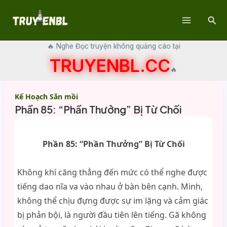
Skip
Sear
to
Main
content
🔥 Nghe Đọc truyện không quảng cáo tại
Menu
TRUYENBL.CC
🔥
Kế Hoạch Săn mồi
Phần 85: “Phần Thưởng” Bị Từ Chối
Phần 85: “Phần Thưởng” Bị Từ Chối
Không khí căng thẳng đến mức có thể nghe được
tiếng dao nĩa va vào nhau ở bàn bên cạnh. Minh,
không thể chịu đựng được sự im lặng và cảm giác
bị phản bội, là người đầu tiên lên tiếng. Gã không