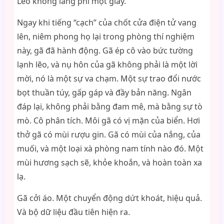
Leo không lãng phí một giây.
Ngay khi tiếng “cạch” của chốt cửa điện tử vang
lên, niêm phong họ lại trong phòng thí nghiệm
này, gã đã hành động. Gã ép cô vào bức tường
lạnh lẽo, và nụ hôn của gã không phải là một lời
mời, nó là một sự va chạm. Một sự trao đổi nước
bọt thuần túy, gấp gáp và đầy bản năng. Ngân
đáp lại, không phải bằng đam mê, mà bằng sự tò
mò. Cô phân tích. Môi gã có vị mặn của biển. Hơi
thở gã có mùi rượu gin. Gã có mùi của nắng, của
muối, và một loại xà phòng nam tính nào đó. Một
mùi hương sạch sẽ, khỏe khoắn, và hoàn toàn xa
lạ.
Gã cởi áo. Một chuyển động dứt khoát, hiệu quả.
Và bộ dữ liệu đầu tiên hiện ra.