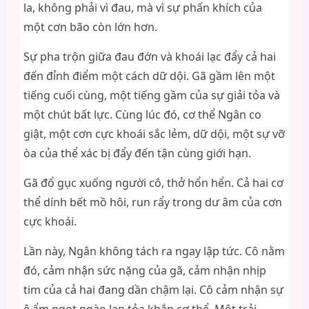
la, không phải vì đau, mà vì sự phấn khích của
một cơn bão còn lớn hơn.
Sự pha trộn giữa đau đớn và khoái lạc đẩy cả hai
đến đỉnh điểm một cách dữ dội. Gã gầm lên một
tiếng cuối cùng, một tiếng gầm của sự giải tỏa và
một chút bất lực. Cùng lúc đó, cơ thể Ngân co
giật, một cơn cực khoái sắc lẻm, dữ dội, một sự vỡ
òa của thể xác bị đẩy đến tận cùng giới hạn.
Gã đổ gục xuống người cô, thở hổn hển. Cả hai cơ
thể dính bết mồ hôi, run rẩy trong dư âm của cơn
cực khoái.
Lần này, Ngân không tách ra ngay lập tức. Cô nằm
đó, cảm nhận sức nặng của gã, cảm nhận nhịp
tim của cả hai đang dần chậm lại. Cô cảm nhận sự