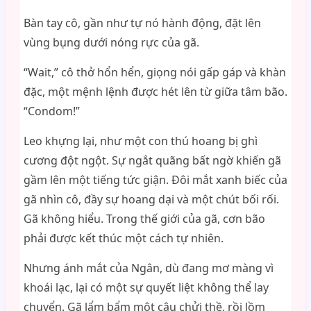
Bàn tay cô, gần như tự nó hành động, đặt lên
vùng bụng dưới nóng rực của gã.
“Wait,” cô thở hổn hển, giọng nói gấp gáp và khàn
đặc, một mệnh lệnh được hét lên từ giữa tâm bão.
“Condom!”
Leo khựng lại, như một con thú hoang bị ghì
cương đột ngột. Sự ngắt quãng bất ngờ khiến gã
gầm lên một tiếng tức giận. Đôi mắt xanh biếc của
gã nhìn cô, đầy sự hoang dại và một chút bối rối.
Gã không hiểu. Trong thế giới của gã, cơn bão
phải được kết thúc một cách tự nhiên.
Nhưng ánh mắt của Ngân, dù đang mơ màng vì
khoái lạc, lại có một sự quyết liệt không thể lay
chuyển. Gã lẩm bẩm một câu chửi thề, rồi lồm