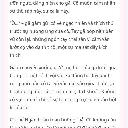
ưỡn ngực, dâng hiến cho gã. Cô muốn cảm nhận
sự thô ráp này, sự xa lạ này.
“Ồ…” – gã gầm gừ, có vẻ ngạc nhiên và thích thú
trước sự hưởng ứng của cô. Tay gã bóp nặn bên
vú còn lại, những ngón tay chai sần vì cầm ván
lướt cọ vào da thịt cô, một sự ma sát đầy kích
thích.
Gã di chuyển xuống dưới, nụ hôn của gã lướt qua
bụng cô một cách vội vã. Gã dùng hai tay banh
rộng hai chân cô ra, và vùi mặt vào giữa. Lưỡi gã
hoạt động một cách mạnh mẽ, dứt khoát. Không
có sự tinh tế, chỉ có sự tấn công trực diện vào hột
le của cô.
Cơ thể Ngân hoàn toàn buông thả. Cô không còn
là nhà khoa học. Cô là một người đàn bà đang tận