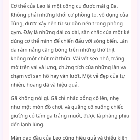
Cơ thể của Leo là một công cụ được mài giũa.
Không phải những khối cơ phồng to, vô dụng của
Tùng, được xây nên từ sự dồn nén trong phòng
gym. Đây là những dải cơ dài, săn chắc của một kẻ
dùng cơ thể mình để chiến đấu với sóng biển. Làn
da rám nắng căng bóng trên những thớ thịt
không một chút mỡ thừa. Vài vết sẹo nhỏ, trắng
mờ trên vai và lưng, chứng tích của những lần va
chạm với san hô hay ván lướt. Một vẻ đẹp của tự
nhiên, hoang dã và hiệu quả.
Gã không nói gì. Gã chỉ nhấc bổng cô lên, nhẹ
như một món đồ chơi, và quẳng cô xuống chiếc
giường có tấm ga trắng muốt, được là phẳng phiu
đến lạnh lùng.
Màn dạo đầu của Leo cũng hiệu quả và thiếu kiên