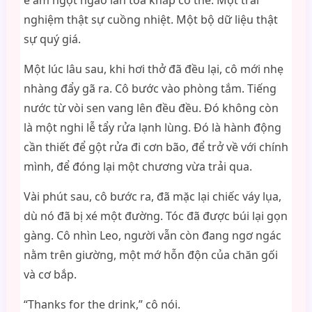
ê ẩm ngọt ngào lan tỏa khắp cơ thể. Một trải
nghiệm thật sự cuồng nhiệt. Một bộ dữ liệu thật
sự quý giá.
Một lúc lâu sau, khi hơi thở đã đều lại, cô mới nhẹ
nhàng đẩy gã ra. Cô bước vào phòng tắm. Tiếng
nước từ vòi sen vang lên đều đều. Đó không còn
là một nghi lễ tẩy rửa lạnh lùng. Đó là hành động
cần thiết để gột rửa đi cơn bão, để trở về với chính
mình, để đóng lại một chương vừa trải qua.
Vài phút sau, cô bước ra, đã mặc lại chiếc váy lụa,
dù nó đã bị xé một đường. Tóc đã được búi lại gọn
gàng. Cô nhìn Leo, người vẫn còn đang ngơ ngác
nằm trên giường, một mớ hỗn độn của chăn gối
và cơ bắp.
“Thanks for the drink,” cô nói.