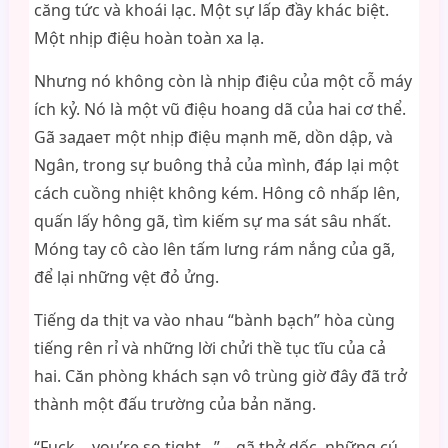
căng tức và khoái lạc. Một sự lấp đầy khác biệt.
Một nhịp điệu hoàn toàn xa lạ.
Nhưng nó không còn là nhịp điệu của một cỗ máy
ích kỷ. Nó là một vũ điệu hoang dã của hai cơ thể.
Gã задает một nhịp điệu mạnh mẽ, dồn dập, và
Ngân, trong sự buông thả của mình, đáp lại một
cách cuồng nhiệt không kém. Hông cô nhấp lên,
quấn lấy hông gã, tìm kiếm sự ma sát sâu nhất.
Móng tay cô cào lên tấm lưng rám nắng của gã,
để lại những vệt đỏ ửng.
Tiếng da thịt va vào nhau “bành bạch” hòa cùng
tiếng rên rỉ và những lời chửi thề tục tĩu của cả
hai. Căn phòng khách sạn vô trùng giờ đây đã trở
thành một đấu trường của bản năng.
“Fuck… you’re so tight…” – gã thở dốc, những cú