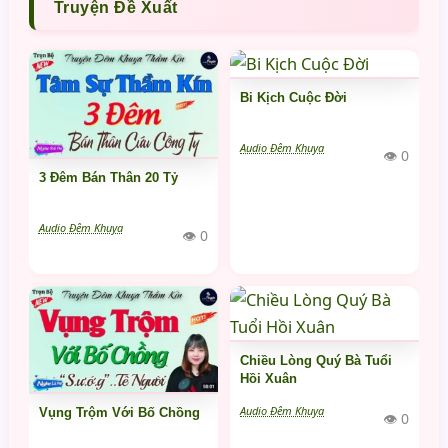
Truyện Đề Xuất
Bi Kịch Cuộc Đời
Audio Đêm Khuya
👁 0
3 Đêm Bán Thân 20 Tỷ
Audio Đêm Khuya
👁 0
Chiều Lòng Quý Bà Tuổi
Hồi Xuân
Audio Đêm Khuya
Vụng Trộm Với Bố Chồng
👁 0