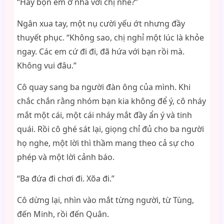
“Hay bọn em ở nhà với chị nhé?”
Ngân xua tay, một nụ cười yếu ớt nhưng đầy
thuyết phục. “Không sao, chị nghỉ một lúc là khỏe
ngay. Các em cứ đi đi, đã hứa với bạn rồi mà.
Không vui đâu.”
Cô quay sang ba người đàn ông của mình. Khi
chắc chắn rằng nhóm bạn kia không để ý, cô nháy
mắt một cái, một cái nháy mắt đầy ẩn ý và tinh
quái. Rồi cô ghé sát lại, giọng chỉ đủ cho ba người
họ nghe, một lời thì thầm mang theo cả sự cho
phép và một lời cảnh báo.
“Ba đứa đi chơi đi. Xõa đi.”
Cô dừng lại, nhìn vào mắt từng người, từ Tùng,
đến Minh, rồi đến Quân.