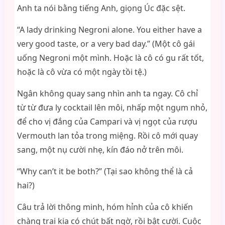
Anh ta nói bằng tiếng Anh, giọng Úc đặc sệt.
“A lady drinking Negroni alone. You either have a
very good taste, or a very bad day.” (Một cô gái
uống Negroni một mình. Hoặc là cô có gu rất tốt,
hoặc là cô vừa có một ngày tồi tệ.)
Ngân không quay sang nhìn anh ta ngay. Cô chỉ
từ từ đưa ly cocktail lên môi, nhấp một ngụm nhỏ,
để cho vị đắng của Campari và vị ngọt của rượu
Vermouth lan tỏa trong miệng. Rồi cô mới quay
sang, một nụ cười nhẹ, kín đáo nở trên môi.
“Why can’t it be both?” (Tại sao không thể là cả
hai?)
Câu trả lời thông minh, hóm hỉnh của cô khiến
chàng trai kia có chút bất ngờ, rồi bật cười. Cuộc