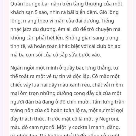
Quán lounge bar nằm trên tầng thượng của một
khách sạn 5 sao, nhìn ra bãi biển đêm. Gió lồng
lộng, mang theo vị mặn của đại dương. Tiếng
nhạc jazz du dương, êm ái, đủ để trò chuyện mà
không cần phải hét lên. Không gian sang trọng,
tinh tế, và hoàn toàn khác biệt với cái club ồn ào
mà ba con sói của cô sắp sửa bước vào.
Ngân ngồi một mình ở quầy bar, lưng thẳng, tư
thế toát ra một vẻ tự tin và độc lập. Cô mặc một
chiếc váy lụa hai dây màu xanh rêu, chất vải mềm
mại ôm trọn những đường cong đẫy đà của một
người đàn bà đang ở độ chín muồi. Tấm lưng trần
trắng nõn của cô hoàn toàn lộ ra, một sự mời gọi
đầy thách thức. Trước mặt cô là một ly Negroni,
màu đỏ cam rực rỡ. Một ly cocktail mạnh, đắng,
và phức tạp. Đó không phải là đồ uống của một