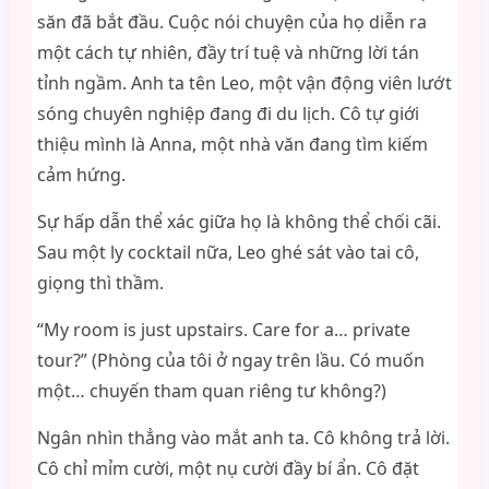
săn đã bắt đầu. Cuộc nói chuyện của họ diễn ra
một cách tự nhiên, đầy trí tuệ và những lời tán
tỉnh ngầm. Anh ta tên Leo, một vận động viên lướt
sóng chuyên nghiệp đang đi du lịch. Cô tự giới
thiệu mình là Anna, một nhà văn đang tìm kiếm
cảm hứng.
Sự hấp dẫn thể xác giữa họ là không thể chối cãi.
Sau một ly cocktail nữa, Leo ghé sát vào tai cô,
giọng thì thầm.
“My room is just upstairs. Care for a… private
tour?” (Phòng của tôi ở ngay trên lầu. Có muốn
một… chuyến tham quan riêng tư không?)
Ngân nhìn thẳng vào mắt anh ta. Cô không trả lời.
Cô chỉ mỉm cười, một nụ cười đầy bí ẩn. Cô đặt