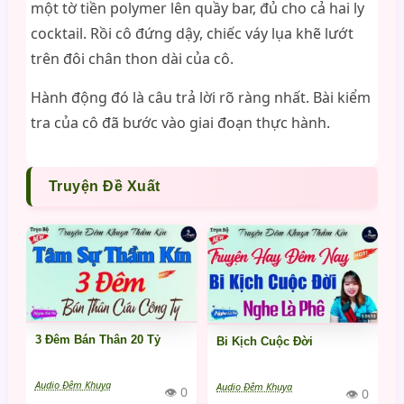
một tờ tiền polymer lên quầy bar, đủ cho cả hai ly
cocktail. Rồi cô đứng dậy, chiếc váy lụa khẽ lướt
trên đôi chân thon dài của cô.
Hành động đó là câu trả lời rõ ràng nhất. Bài kiểm
tra của cô đã bước vào giai đoạn thực hành.
Truyện Đề Xuất
3 Đêm Bán Thân 20 Tỷ
Bi Kịch Cuộc Đời
Audio Đêm Khuya
Audio Đêm Khuya
👁 0
👁 0