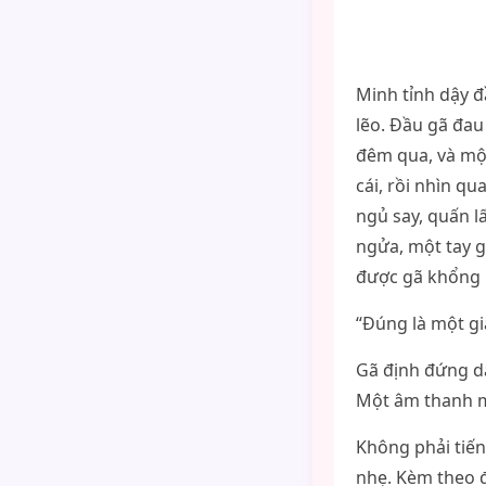
Minh tỉnh dậy đầ
lẽo. Đầu gã đau
đêm qua, và mộ
cái, rồi nhìn q
ngủ say, quấn l
ngửa, một tay g
được gã khổng l
“Đúng là một gi
Gã định đứng dậ
Một âm thanh mà
Không phải tiến
nhẹ. Kèm theo đ