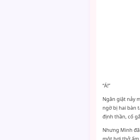
“Á!”
Ngân giật nảy m
ngờ bị hai bàn 
định thần, cố g
Nhưng Minh đã g
một hơi thở ấm 