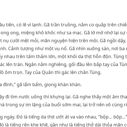
u tiên, có lẽ vì lạnh. Gã trần truồng, nằm co quắp trên chiế
 ong ong, miệng khô khốc như sa mạc. Gã lờ mờ nhớ lại sự
t nụ cười mệt mỏi, mãn nguyện hiện trên môi. Gã ngồi dậy
uanh. Cảnh tượng như một vụ nổ. Gã nhìn xuống sàn, nơi ba
ấy nhau trên tấm thảm lớn, một khối da thịt hỗn độn. Tùng 
ác lên trán. Ngân nằm nghiêng, gối đầu lên bắp tay của Tùn
ồ ôm trọn. Tay của Quân thì gác lên chân Tùng.
a đình,” gã lẩm bẩm, giọng khàn khàn.
y đi tìm nước uống thì khựng lại. Gã nghe thấy một âm tha
 trong sự im lặng của buổi sớm mai, lại trở nên vô cùng r
g ngáy. Đó là tiếng da thịt ướt át va vào nhau, “bộp… bộp…”
ó là tiếng rên khe khẽ, gần như là tiếng thở dài thỏa mãn 