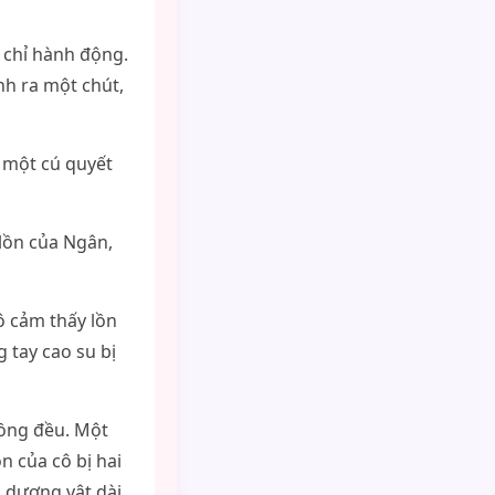
 chỉ hành động.
nh ra một chút,
 một cú quyết
lồn của Ngân,
ô cảm thấy lồn
 tay cao su bị
đồng đều. Một
ồn của cô bị hai
à dương vật dài