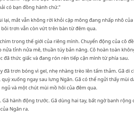
hải có bạn đồng hành chứ.”
i lại, mắt vẫn không rời khỏi cặp mông đang nhấp nhô của
l bôi trơn vẫn còn vứt trên bàn từ đêm qua.
hìm trong thế giới của riêng mình. Chuyển động của cô đề
p nửa tỉnh nửa mê, thuần túy bản năng. Cô hoàn toàn khôn
c đã thức giấc và đang rón rén tiếp cận mình từ phía sau.
ay đã trơn bóng vì gel, nhẹ nhàng trèo lên tấm thảm. Gã di
 quỳ xuống ngay sau lưng Ngân. Gã có thể ngửi thấy mùi da
c ngủ và một chút mùi mồ hôi của đêm qua.
. Gã hành động trước. Gã dùng hai tay, bất ngờ banh rộng
 của Ngân ra.