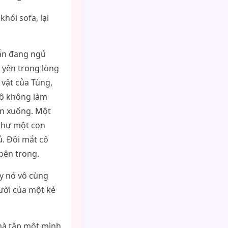
hỏi sofa, lại
vẫn đang ngủ
 yên trong lòng
 vật của Tùng,
Cô không làm
lên xuống. Một
như một con
ủ. Đôi mắt cô
bên trong.
y nó vô cùng
ười của một kẻ
 mà tập một mình