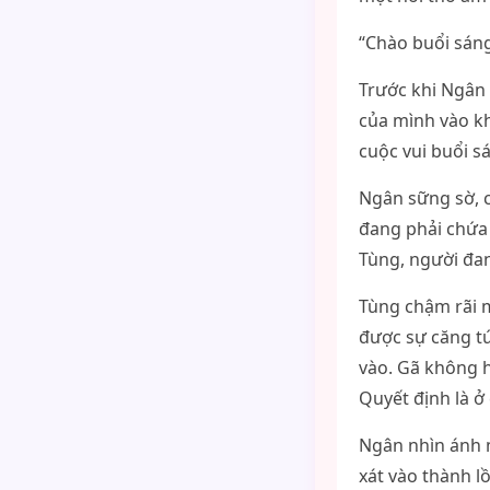
“Chào buổi sáng
Trước khi Ngân 
của mình vào k
cuộc vui buổi s
Ngân sững sờ, c
đang phải chứa 
Tùng, người đan
Tùng chậm rãi 
được sự căng tứ
vào. Gã không h
Quyết định là ở 
Ngân nhìn ánh 
xát vào thành l