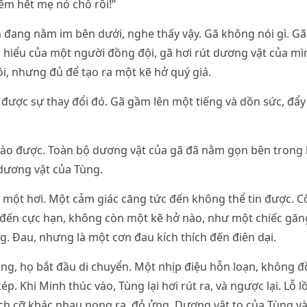
ếm hết mẹ nó chỗ rồi!”
 đang nằm im bên dưới, nghe thấy vậy. Gã không nói gì. Gã
 hiểu của một người đồng đội, gã hơi rút dương vật của mì
ôi, nhưng đủ để tạo ra một kẽ hở quý giá.
ược sự thay đổi đó. Gã gầm lên một tiếng và dồn sức, đẩy
vào được. Toàn bộ dương vật của gã đã nằm gọn bên trong 
dương vật của Tùng.
 một hơi. Một cảm giác căng tức đến không thể tin được. C
 đến cực hạn, không còn một kẽ hở nào, như một chiếc găng
. Đau, nhưng là một cơn đau kích thích đến điên dại.
ong, họ bắt đầu di chuyển. Một nhịp điệu hỗn loạn, không 
p. Khi Minh thúc vào, Tùng lại hơi rút ra, và ngược lại. Lỗ l
kích cỡ khác nhau nong ra, đỏ ửng. Dương vật to của Tùng v