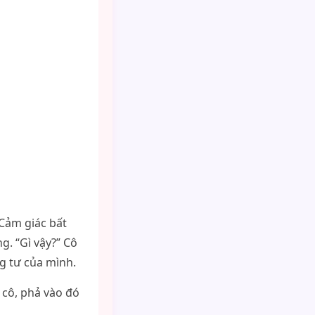
 Cảm giác bất
g. “Gì vậy?” Cô
g tư của mình.
 cô, phả vào đó