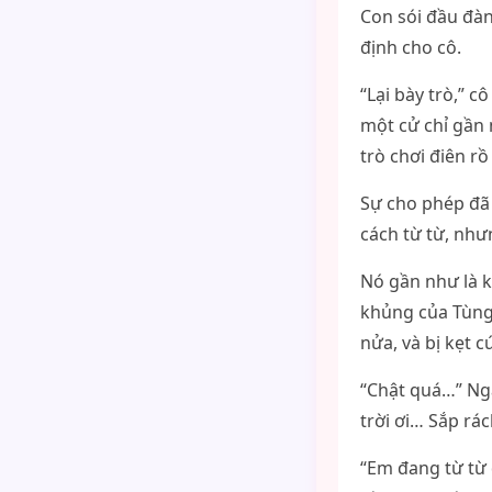
Con sói đầu đàn
định cho cô.
“Lại bày trò,” 
một cử chỉ gần 
trò chơi điên rồ
Sự cho phép đã 
cách từ từ, như
Nó gần như là k
khủng của Tùng
nửa, và bị kẹt c
“Chật quá…” Ngâ
trời ơi… Sắp rá
“Em đang từ từ 