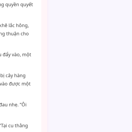
ờng quyền quyết
khẽ lắc hông,
ồng thuận cho
u đẩy vào, một
 bị cây hàng
 vào được một
đau nhẹ. “Ôi
“Tại cu thằng