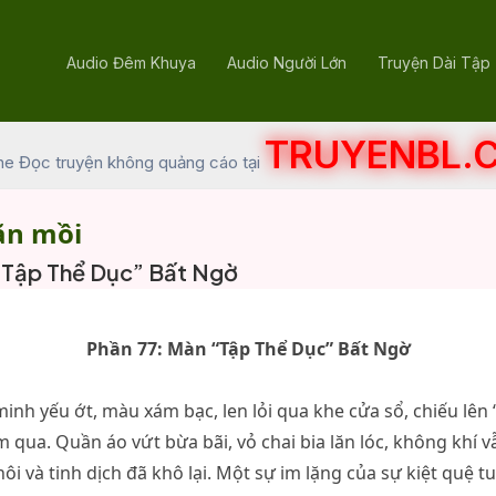
Audio Đêm Khuya
Audio Người Lớn
Truyện Dài Tập
TRUYENBL.
he Đọc truyện không quảng cáo tại
ăn mồi
“Tập Thể Dục” Bất Ngờ
Phần 77: Màn “Tập Thể Dục” Bất Ngờ
inh yếu ớt, màu xám bạc, len lỏi qua khe cửa sổ, chiếu lên 
 qua. Quần áo vứt bừa bãi, vỏ chai bia lăn lóc, không khí 
i và tinh dịch đã khô lại. Một sự im lặng của sự kiệt quệ tu