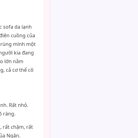
c sofa da lạnh
 điên cuồng của
, rùng mình một
 người kia đang
to lớn nằm
g, cả cơ thể cô
nh. Rất nhỏ.
õ ràng.
, rất chậm, rất
của Ngân.