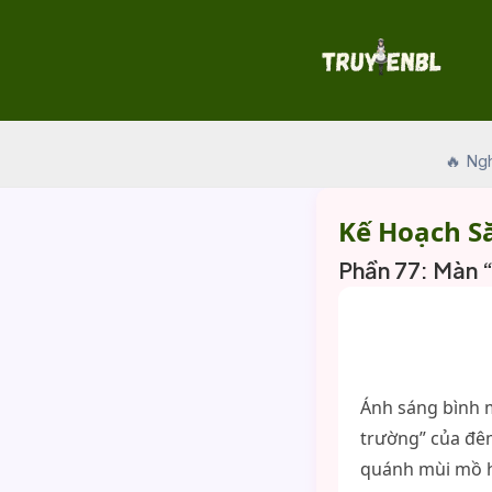
Skip
to
content
🔥 Ng
Kế Hoạch S
Phần 77: Màn 
Ánh sáng bình m
trường” của đêm
quánh mùi mồ hô