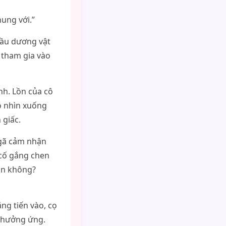
ung với.”
đầu dương vật
 tham gia vào
nh. Lồn của cô
ô nhìn xuống
 giấc.
 gã cảm nhận
 cố gắng chen
ốn không?
ng tiến vào, cọ
y hưởng ứng.