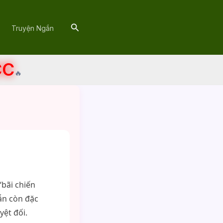
Search
Truyện Ngắn
CC
🔥
“bãi chiến
vẫn còn đặc
yệt đối.