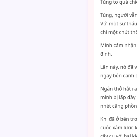
Tùng to quá chi
Tùng, người vẫn
Với một sự thấu
chỉ một chút th
Minh cảm nhận đ
định.
Lần này, nó đã 
ngay bên cạnh 
Ngân thở hắt ra
mình bị lấp đầy
nhét căng phồng
Khi đã ở bên tr
cuộc xâm lược ké
cây cu với hai 