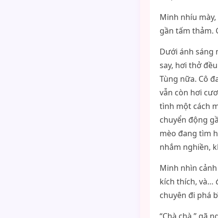
Minh nhíu mày, 
gần tấm thảm. G
Dưới ánh sáng 
say, hơi thở đề
Tùng nữa. Cô đa
vẫn còn hơi cư
tình một cách m
chuyển động gầ
mèo đang tìm hơ
nhắm nghiền, k
Minh nhìn cảnh 
kích thích, và…
chuyên đi phá b
“Chà chà,” gã n