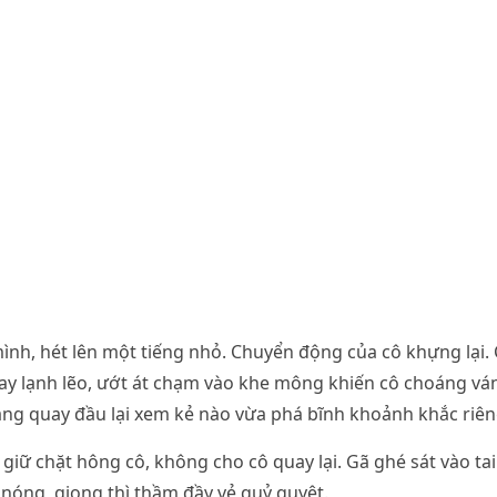
ình, hét lên một tiếng nhỏ. Chuyển động của cô khựng lại.
tay lạnh lẽo, ướt át chạm vào khe mông khiến cô choáng ván
ắng quay đầu lại xem kẻ nào vừa phá bĩnh khoảnh khắc riên
iữ chặt hông cô, không cho cô quay lại. Gã ghé sát vào tai
nóng, giọng thì thầm đầy vẻ quỷ quyệt.