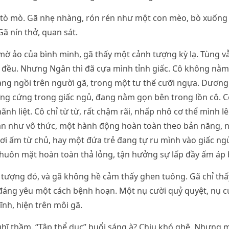
tò mò. Gã nhẹ nhàng, rón rén như một con mèo, bò xuống k
ã nín thở, quan sát.
mờ ảo của bình minh, gã thấy một cảnh tượng kỳ lạ. Tùng 
u đều. Nhưng Ngân thì đã cựa mình tỉnh giấc. Cô không nằm
ng ngồi trên người gã, trong một tư thế cưỡi ngựa. Dương
ơng cứng trong giấc ngủ, đang nằm gọn bên trong lồn cô. 
ãnh liệt. Cô chỉ từ từ, rất chậm rãi, nhấp nhô cơ thể mình 
n như vô thức, một hành động hoàn toàn theo bản năng, 
i ấm từ chủ, hay một đứa trẻ đang tự ru mình vào giấc ng
huôn mặt hoàn toàn thả lỏng, tận hưởng sự lấp đầy ấm áp 
tượng đó, và gã không hề cảm thấy ghen tuông. Gã chỉ thấ
 đáng yêu một cách bệnh hoạn. Một nụ cười quỷ quyệt, nụ c
ĩnh, hiện trên môi gã.
ghĩ thầm. “Tập thể dục” buổi sáng à? Chịu khó ghê. Nhưng