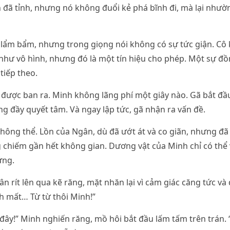
 đã tỉnh, nhưng nó không đuổi kẻ phá bĩnh đi, mà lại như
cô lẩm bẩm, nhưng trong giọng nói không có sự tức giận. Cô 
như vô hình, nhưng đó là một tín hiệu cho phép. Một sự đ
 tiếp theo.
được ban ra. Minh không lãng phí một giây nào. Gã bắt đầ
ng đầy quyết tâm. Và ngay lập tức, gã nhận ra vấn đề.
hông thể. Lồn của Ngân, dù đã ướt át và co giãn, nhưng đã
 chiếm gần hết không gian. Dương vật của Minh chỉ có thể
ứng.
n rít lên qua kẽ răng, mặt nhăn lại vì cảm giác căng tức và 
ch mất… Từ từ thôi Minh!”
đây!” Minh nghiến răng, mồ hôi bắt đầu lấm tấm trên trán. 