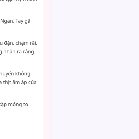
 Ngân. Tay gã
u đặn, chậm rãi,
g nhận ra rằng
 chuyển không
 thịt ấm áp của
 cặp mông to