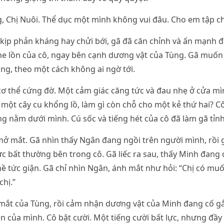
, Chị Nuôi. Thể dục một mình không vui đâu. Cho em tập ch
kịp phản kháng hay chửi bới, gã đã căn chỉnh và ấn mạnh 
he lồn của cô, ngay bên cạnh dương vật của Tùng. Gã muốn
áng, theo một cách không ai ngờ tới.
ơ thể cứng đờ. Một cảm giác căng tức và đau nhẹ ở cửa mì
một cây cu khổng lồ, làm gì còn chỗ cho một kẻ thứ hai? C
g nằm dưới mình. Cú sốc và tiếng hét của cô đã làm gã tỉnh
mở mắt. Gã nhìn thấy Ngân đang ngồi trên người mình, rồi
c bất thường bên trong cô. Gã liếc ra sau, thấy Minh đang
ề tức giận. Gã chỉ nhìn Ngân, ánh mắt như hỏi: “Chị có mu
chị.”
mắt của Tùng, rồi cảm nhận dương vật của Minh đang cố gắ
ồn của mình. Cô bật cười. Một tiếng cười bất lực, nhưng đầ