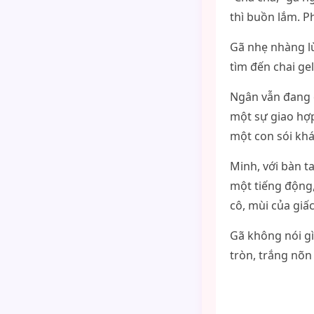
thì buồn lắm. P
Gã nhẹ nhàng lù
tìm đến chai ge
Ngân vẫn đang c
một sự giao hợ
một con sói khá
Minh, với bàn t
một tiếng động,
cô, mùi của giấ
Gã không nói gì
tròn, trắng nõn