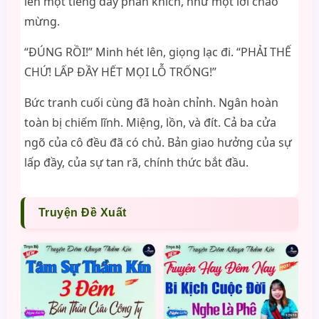
lên một tiếng đầy phấn khích, như một lời chào
mừng.
“ĐÚNG RỒI!” Minh hét lên, giọng lạc đi. “PHẢI THẾ
CHỨ! LẤP ĐẦY HẾT MỌI LỖ TRỐNG!”
Bức tranh cuối cùng đã hoàn chỉnh. Ngân hoàn
toàn bị chiếm lĩnh. Miệng, lồn, và đít. Cả ba cửa
ngõ của cô đều đã có chủ. Bản giao hưởng của sự
lấp đầy, của sự tan rã, chính thức bắt đầu.
Truyện Đề Xuất