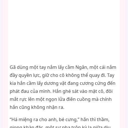
Gã dùng một tay nắm lấy cằm Ngân, một cái nắm
đầy quyền lực, giữ cho cô không thể quay đi. Tay
kia hắn cầm lấy dương vật đang cương cứng đến
phát đau của mình. Hắn ghé sát vào mặt cô, đôi
mắt rực lên một ngọn lửa điên cuồng mà chính
hắn cũng không nhận ra.
“Há miệng ra cho anh, bé cưng,” hắn thì thầm,
giọng khàn đặc, một sự pha trộn kỳ lạ giữa dịu