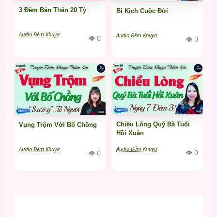
3 Đêm Bán Thân 20 Tỷ
Bi Kịch Cuộc Đời
Audio Đêm Khuya
Audio Đêm Khuya
👁 0
👁 0
Chiều Lòng Quý Bà Tuổi
Vụng Trộm Với Bố Chồng
Hồi Xuân
Audio Đêm Khuya
Audio Đêm Khuya
👁 0
👁 0